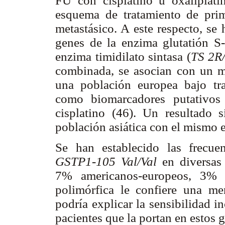
FU con cisplatino u oxaliplat
esquema de tratamiento de pri
metastásico. A este respecto, se
genes de la enzima glutatión S-t
enzima timidilato sintasa (
TS 2R
combinada, se asocian con un m
una población europea bajo tr
como biomarcadores putativos
cisplatino (46). Un resultado 
población asiática con el mismo 
Se han establecido las frecue
GSTP1-105 Val/Val
en diversas 
7% americanos-europeos, 3% t
polimórfica le confiere una m
podría explicar la sensibilidad i
pacientes que la portan en estos g