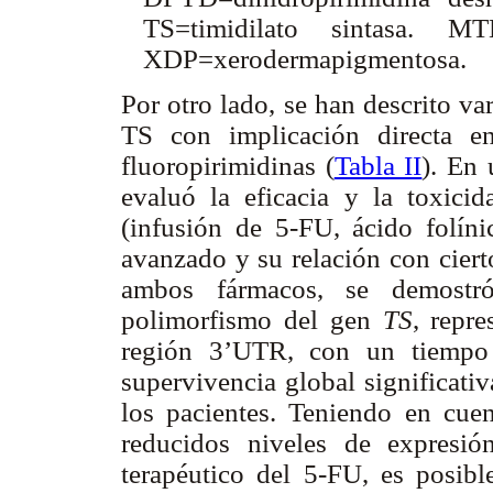
TS=timidilato sintasa. MTHF
XDP=xerodermapigmentosa.
Por otro lado, se han descrito v
TS con implicación directa en
fluoropirimidinas (
Tabla II
). En 
evaluó la eficacia y la toxi
(infusión de 5-FU, ácido folín
avanzado y su relación con ciert
ambos fármacos, se demostró 
polimorfismo del gen
TS
, repr
región 3’UTR, con un tiempo
supervivencia global significati
los pacientes. Teniendo en cue
reducidos niveles de expresi
terapéutico del 5-FU, es posibl