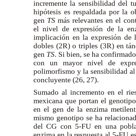
incremente la sensibilidad del t
hipótesis es respaldada por la 
gen
TS
más relevantes en el con
el nivel de expresión de la en
implicación en la expresión de l
dobles (2R) o triples (3R) en tá
gen
TS
. Si bien, se ha confirmado
con un mayor nivel de expres
polimorfismo y la sensibilidad a
concluyente (26, 27).
Sumado al incremento en el rie
mexicana que portan el genotip
en el gen de la enzima metilent
mismo genotipo se ha relacionad
del CG con 5-FU en una poblaci
enzima en la respuesta al 5-FU es