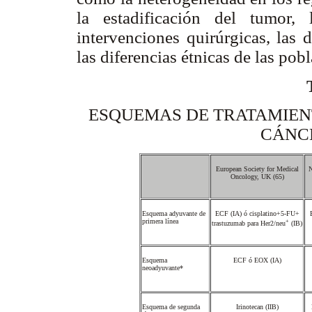
la estadificación del tumor,
intervenciones quirúrgicas, las 
las diferencias étnicas de las pob
ESQUEMAS DE TRATAMIEN
CÁNC
European Society for Medical
N
Oncology, UK (65)
Esquema adyuvante de
ECF (IA) ó cisplatino+5-FU+
primera línea
+
trastuzumab para Her2/neu
(IB)
Esquema
ECF ó EOX (IA)
neoadyuvante*
Esquema de segunda
Irinotecan (IIB)