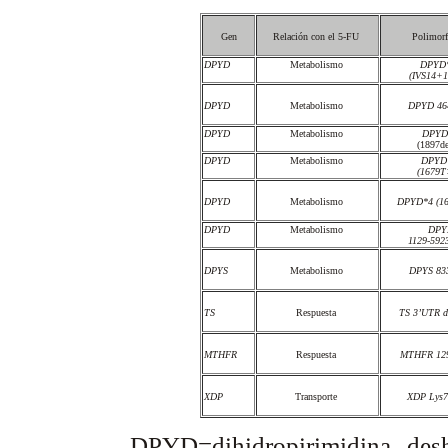
Gen
Relación con el 5-FU
Polimor
DPYD
Metabolismo
DPYD
(IVS14+
DPYD
Metabolismo
DPYD 4
DPYD
Metabolismo
DPYD
(1897d
DPYD
Metabolismo
DPYD
(1679
DPYD
Metabolismo
DPYD*4 (1
DPYD
Metabolismo
DPY
1129-59
DPYS
Metabolismo
DPYS 8
TS
Respuesta
TS 3’UTR d
MTHFR
Respuesta
MTHFR 12
XDP
Transporte
XDP Lys
DPYD=dihidropirimidina desh