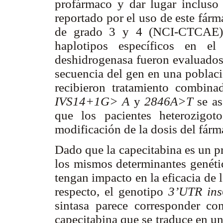
profármaco y dar lugar incluso 
reportado por el uso de este fárm
de grado 3 y 4 (NCI-CTCAE) 
haplotipos específicos en el
deshidrogenasa fueron evaluados 
secuencia del gen en una poblaci
recibieron tratamiento combina
IVS14+1G> A
y
2846A>T
se as
que los pacientes heterozigoto
modificación de la dosis del fárm
Dado que la capecitabina es un p
los mismos determinantes genétic
tengan impacto en la eficacia de l
respecto, el genotipo
3’UTR ins
sintasa parece corresponder co
capecitabina que se traduce en un