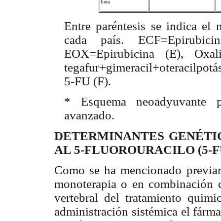
línea
Entre paréntesis se indica el 
cada país. ECF=Epirubici
EOX=Epirubicina (E), Oxali
tegafur+gimeracil+oteracilpotá
5-FU (F).
* Esquema neoadyuvante pa
avanzado.
DETERMINANTES GENÉTIC
AL 5-FLUOROURACILO (5-
Como se ha mencionado previamen
monoterapia o en combinación 
vertebral del tratamiento quim
administración sistémica el fárm