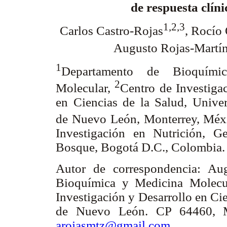
de respuesta clíni
1,2,3
Carlos Castro-Rojas
, Rocío
Augusto Rojas-Martí
1
Departamento de Bioquími
2
Molecular,
Centro de Investiga
en Ciencias de la Salud, Univ
de Nuevo León, Monterrey, Méx
Investigación en Nutrición, G
Bosque, Bogotá D.C., Colombia.
Autor de correspondencia: Au
Bioquímica y Medicina Molecu
Investigación y Desarrollo en Ci
de Nuevo León. CP 64460, Mon
arojasmtz@gmail.com