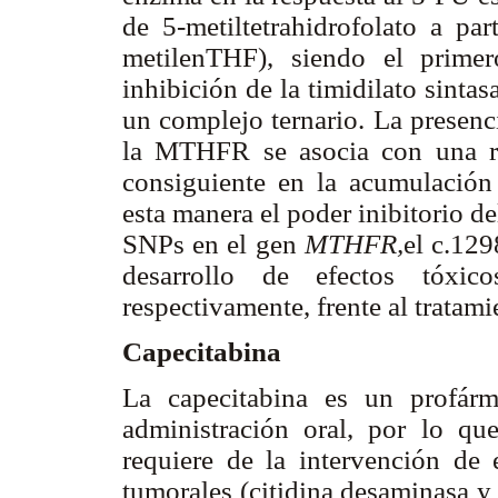
de 5-metiltetrahidrofolato a par
metilenTHF), siendo el primer
inhibición de la timidilato sint
un complejo ternario. La presen
la MTHFR se asocia con una re
consiguiente en la acumulación
esta manera el poder inibitorio d
SNPs en el gen
MTHFR,
el c.12
desarrollo de efectos tóxi
respectivamente, frente al tratam
Capecitabina
La capecitabina es un profár
administración oral, por lo qu
requiere de la intervención de 
tumorales (citidina desaminasa y 