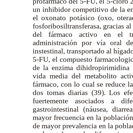
profármaco del 5-FU, el 5-cloro 
un inhibidor competitivo de la e
el oxonato potásico (oxo, otera
fosforibosiltransferasa, gracias al
del fármaco activo en el tra
administración por vía oral d
instestinal, transportado al híg
5-FU, el compuesto farmacologica
de la enzima dihidropirimidina
vida media del metabolito act
fármaco, con lo cual se reduce l
dos tomas diarias (39). Los efe
fuertemente asociados a dife
gastrointestinal (náusea, diarr
mayor frecuencia en la población
de mayor prevalencia en la poblac