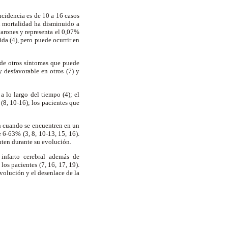
ncidencia es de 10 a 16 casos
u mortalidad ha disminuido a
 varones y representa el 0,07%
da (4), pero puede ocurrir en
o de otros síntomas que puede
 desfavorable en otros (7) y
a lo largo del tiempo (4); el
(8, 10-16); los pacientes que
n cuando se encuentren en un
 6-63% (3, 8, 10-13, 15, 16).
nten durante su evolución.
infarto cerebral además de
los pacientes (7, 16, 17, 19).
evolución y el desenlace de la