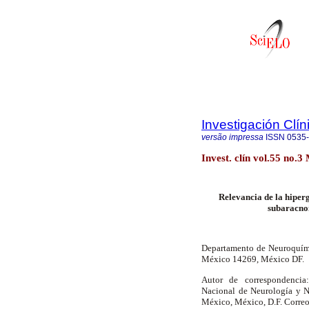
Investigación Clín
versão impressa
ISSN
0535
Invest. clín vol.55 no.3
Relevancia de la hiper
subaracnoi
Departamento de Neuroquími
México 14269, México DF.
Autor de correspondencia:
Nacional de Neurología y N
México, México, D.F. Correo