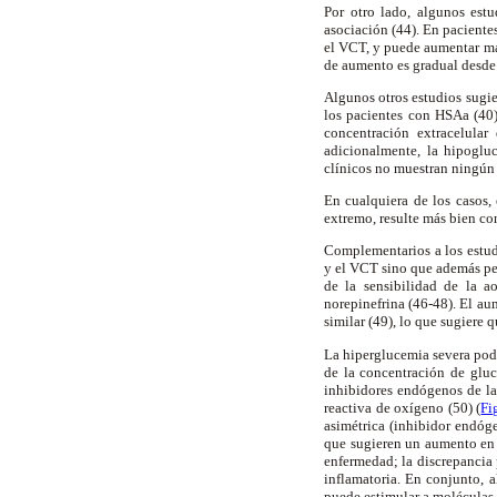
Por otro lado, algunos est
asociación (44). En paciente
el VCT, y puede aumentar más
de aumento es gradual desde 
Algunos otros estudios sugie
los pacientes con HSAa (40)
concentración extracelular
adicionalmente, la hipoglu
clínicos no muestran ningún 
En cualquiera de los casos,
extremo, resulte más bien co
Complementarios a los estudi
y el VCT sino que además pe
de la sensibilidad de la ao
norepinefrina (46-48). El a
similar (49), lo que sugiere
La hiperglucemia severa podrí
de la concentración de glu
inhibidores endógenos de la
reactiva de oxígeno (50) (
Fi
asimétrica (inhibidor endóg
que sugieren un aumento en 
enfermedad; la discrepancia p
inflamatoria. En conjunto, 
puede estimular a moléculas 