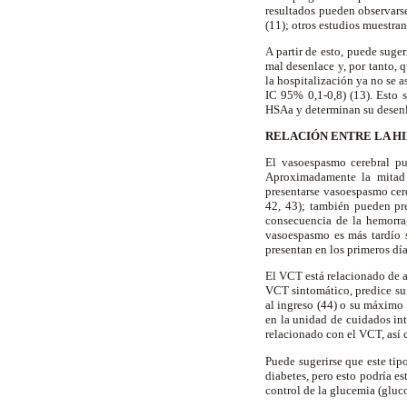
resultados pueden observarse
(11); otros estudios muestran
A partir de esto, puede sug
mal desenlace y, por tanto, 
la hospitalización ya no se a
IC 95% 0,1-0,8) (13). Esto 
HSAa y determinan su desenla
RELACIÓN ENTRE LA H
El vasoespasmo cerebral pu
Aproximadamente la mitad 
presentarse vasoespasmo cere
42, 43); también pueden pre
consecuencia de la hemorrag
vasoespasmo es más tardío s
presentan en los primeros día
El VCT está relacionado de 
VCT sintomático, predice su
al ingreso (44) o su máximo 
en la unidad de cuidados in
relacionado con el VCT, así 
Puede sugerirse que este ti
diabetes, pero esto podría e
control de la glucemia (glu