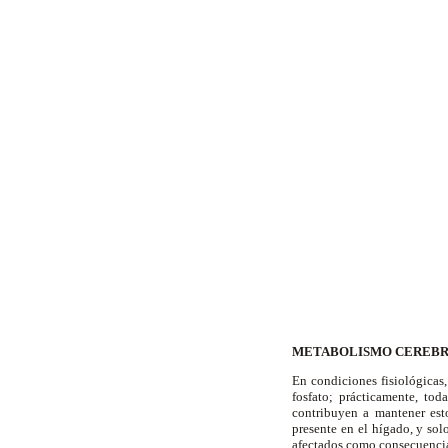
METABOLISMO CEREBRA
En condiciones fisiológicas,
fosfato; prácticamente, tod
contribuyen a mantener est
presente en el hígado, y so
afectados como consecuenci