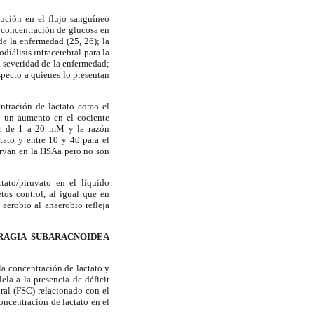
ución en el flujo sanguíneo
a concentración de glucosa en
de la enfermedad (25, 26); la
iálisis intracerebral para la
a severidad de la enfermedad;
specto a quienes lo presentan
ntración de lactato como el
a un aumento en el cociente
ser de 1 a 20 mM y la razón
tato y entre 10 y 40 para el
ervan en la HSAa pero no son
tato/piruvato en el líquido
tos control, al igual que en
aerobio al anaerobio refleja
RAGIA SUBARACNOIDEA
la concentración de lactato y
ela a la presencia de déficit
ral (FSC) relacionado con el
oncentración de lactato en el