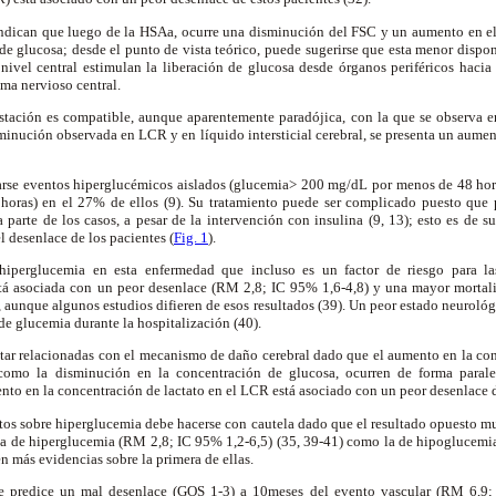
indican que luego de la HSAa, ocurre una disminución del FSC y un aumento en 
de glucosa; desde el punto de vista teórico, puede sugerirse que esta menor dispo
nivel central estimulan la liberación de glucosa desde órganos periféricos hacia 
ema nervioso central.
estación es compatible, aunque aparentemente paradójica, con la que se observa e
sminución observada en LCR y en líquido intersticial cerebral, se presenta un aumen
rse eventos hiperglucémicos aislados (glucemia> 200 mg/dL por menos de 48 hora
 horas) en el 27% de ellos (9). Su tratamiento puede ser complicado puesto que
ra parte de los casos, a pesar de la intervención con insulina (9, 13); esto es de
l desenlace de los pacientes (
Fig. 1
).
 hiperglucemia en esta enfermedad que incluso es un factor de riesgo para la
stá asociada con un peor desenlace (RM 2,8; IC 95% 1,6-4,8) y una mayor mortal
, aunque algunos estudios difieren de esos resultados (39). Un peor estado neuroló
e glucemia durante la hospitalización (40).
star relacionadas con el mecanismo de daño cerebral dado que el aumento en la con
í como la disminución en la concentración de glucosa, ocurren de forma paralel
nto en la concentración de lactato en el LCR está asociado con un peor desenlace d
atos sobre hiperglucemia debe hacerse con cautela dado que el resultado opuesto mu
cia de hiperglucemia (RM 2,8; IC 95% 1,2-6,5) (35, 39-41) como la de hipoglucemi
n más evidencias sobre la primera de ellas.
te predice un mal desenlace (GOS 1-3) a 10meses del evento vascular (RM 6,9; 