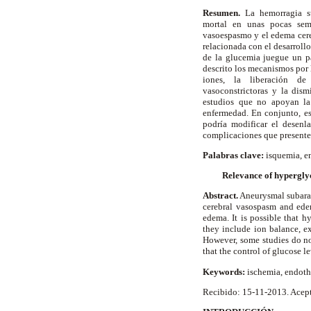
Resumen.
La hemorragia su
mortal en unas pocas sem
vasoespasmo y el edema cere
relacionada con el desarroll
de la glucemia juegue un p
descrito los mecanismos por l
iones, la liberación de
vasoconstrictoras y la dism
estudios que no apoyan la 
enfermedad. En conjunto, es
podría modificar el desen
complicaciones que presente
Palabras clave:
isquemia, e
Relevance of hypergly
Abstract.
Aneurysmal subarac
cerebral vasospasm and ed
edema. It is possible that 
they include ion balance, ex
However, some studies do no
that the control of glucose
Keywords:
ischemia, endoth
Recibido: 15-11-2013. Acep