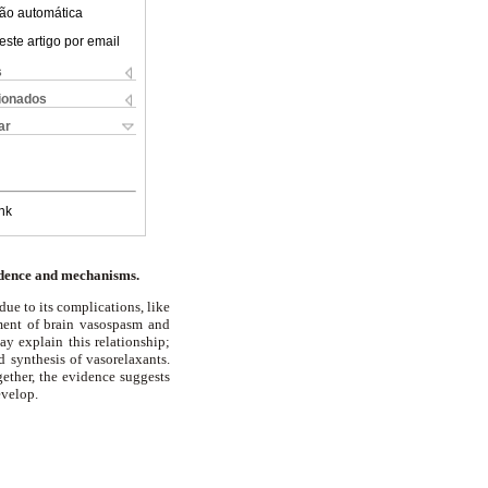
ão automática
este artigo por email
s
cionados
ar
nk
idence and mechanisms.
e to its complications, like
ent of brain vasospasm and
y explain this relationship;
d synthesis of vasorelaxants.
ether, the evidence suggests
evelop.