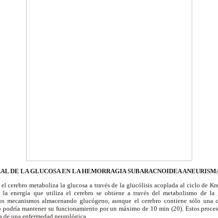
L DE LA GLUCOSA EN LA HEMORRAGIA SUBARACNOIDEA ANEURISM
 el cerebro metaboliza la glucosa a través de la glucólisis acoplada al ciclo de Kre
a la energía que utiliza el cerebro se obtiene a través del metabolismo de la 
os mecanismos almacenando glucógeno, aunque el cerebro contiene sólo una c
lo podría mantener su funcionamiento por un máximo de 10 min (20). Estos proces
a de una enfermedad neurológica.