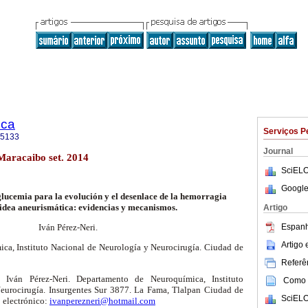
ica
Serviços P
-5133
Journal
 Maracaibo set. 2014
SciELO
Google
glucemia para la evolución y el desenlace de la hemorragia
dea aneurismática: evidencias y mecanismos.
Artigo
Espanh
Iván Pérez-Neri.
Artigo
ca, Instituto Nacional de Neurología y Neurocirugía. Ciudad de
Referên
 Iván Pérez-Neri. Departamento de Neuroquímica, Instituto
Como c
eurocirugía. Insurgentes Sur 3877. La Fama, Tlalpan Ciudad de
SciELO
 electrónico:
ivanperezneri@hotmail.com