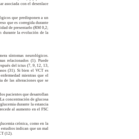
tar asociada con el desenlace
lógicos que predisponen a un
reso que es corregida durante
ilidad de presentarlo (RM 0,2;
n durante la evolución de la
nera síntomas neurológicos.
as relacionados (1). Puede
pués del ictus (7, 9, 12, 13,
asos (31). Si bien el VCT es
a enfermedad mientras que el
a de las alteraciones que se
os pacientes que desarrollan
 La concentración de glucosa
rglucemia durante la estancia
precede al aumento en el FSC
glucemia crónica, como en la
s estudios indican que un mal
CT (12).