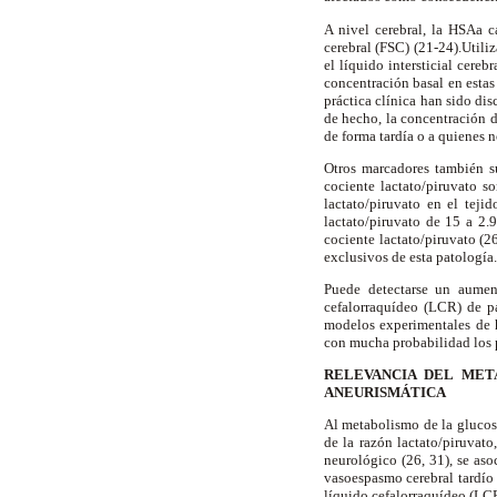
A nivel cerebral, la HSAa 
cerebral (FSC) (21-24).Utili
el líquido intersticial cere
concentración basal en estas
práctica clínica han sido di
de hecho, la concentración d
de forma tardía o a quienes n
Otros marcadores también s
cociente lactato/piruvato 
lactato/piruvato en el tej
lactato/piruvato de 15 a 2.
cociente lactato/piruvato (
exclusivos de esta patología.
Puede detectarse un aument
cefalorraquídeo (LCR) de pa
modelos experimentales de h
con mucha probabilidad los 
RELEVANCIA DEL MET
ANEURISMÁTICA
Al metabolismo de la glucosa
de la razón lactato/piruvato
neurológico (26, 31), se as
vasoespasmo cerebral tardío 
líquido cefalorraquídeo (LCR