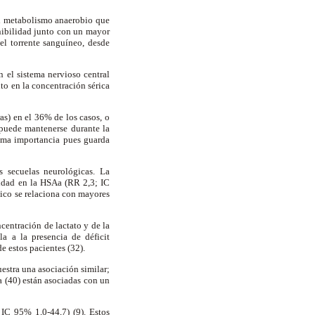
el metabolismo anaerobio que
nibilidad junto con un mayor
el torrente sanguíneo, desde
n el sistema nervioso central
to en la concentración sérica
s) en el 36% de los casos, o
 puede mantenerse durante la
 suma importancia pues guarda
s secuelas neurológicas. La
idad en la HSAa (RR 2,3; IC
gico se relaciona con mayores
centración de lactato y de la
a a la presencia de déficit
e estos pacientes (32).
estra una asociación similar;
a (40) están asociadas con un
IC 95% 1,0-44,7) (9). Estos