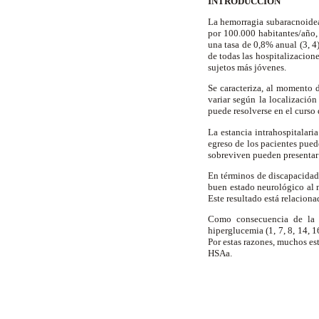
INTRODUCCIÓN
La hemorragia subaracnoidea 
por 100.000 habitantes/año,
una tasa de 0,8% anual (3, 4)
de todas las hospitalizacion
sujetos más jóvenes.
Se caracteriza, al momento d
variar según la localizació
puede resolverse en el curso
La estancia intrahospitalari
egreso de los pacientes pued
sobreviven pueden presentar
En términos de discapacidad
buen estado neurológico al m
Este resultado está relacion
Como consecuencia de la h
hiperglucemia (1, 7, 8, 14, 1
Por estas razones, muchos est
HSAa.