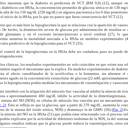
udios muestran que la diabetes es predictora de VCT (RM 9,9) (12), aunque ot
s diabéticos con HSAa, la concentración promedio de glucosa sérica es de 130 mg/d
 allá de los 150 mg/dL (250 mg/dL) en algunos pacientes) a los 6 días posteriore
el inicio de la HSAa, por lo que no parece que fuera consecuencia del VCT (12).
ren que es más bien la hipoglucemia la que se relaciona con la aparición de vasoes
. De hecho, la disminución severa de glucosa por administración de insulina se
 de glutamato y en el cociente lactato/piruvato a nivel cerebral (27), lo qu
cemia aumenta la mortalidad asociada a la HSAa en modelos experimentales (
valor predictivo de la hipoglucemia para el VCT (35).
 el control de la hiperglucemia en la HSAa debe ser cuidadoso pues no puede des
ntraproducente.
os clínicos, los resultados experimentales no solo coinciden en que existe una re
rmiten sugerir el mecanismo que la explica. En modelos experimentales de diabete
rta al efecto vasodilatador de la acetilcolina o la histamina, sin alterarse el 
umento agudo en la concentración extracelular de glucosa (22 mM, aproximadament
 que la hiperglucemia podría modular los mecanismos de vasorrelajación y vasoconst
a interferir con la relajación del músculo liso vascular al inhibir la síntesis de óx
cosa a aproximadamente 460 mg/dL inhibe la actividad de la dimetilargininasa, 
 sintasa del NO (NOS), en células de músculo liso vascular por un mecanismo qu
g. 2
). Esto se refleja en que la glucosa, que a partir de 270 mg/dL, aumenta la con
eno de la sintasa del óxido nítrico, NOS) y disminuye la de GMPc (50) (
Fig. 2
).E
la síntesis del NO en la HSAa (51) que podría estar relacionado con el proceso in
odría explicarse por la actividad de diferentes isoformas de la NOS, la del sistema
algunos estudios indican que la glucosa puede reducir la vasorrelajación, otros e
vasoconstrictoras.