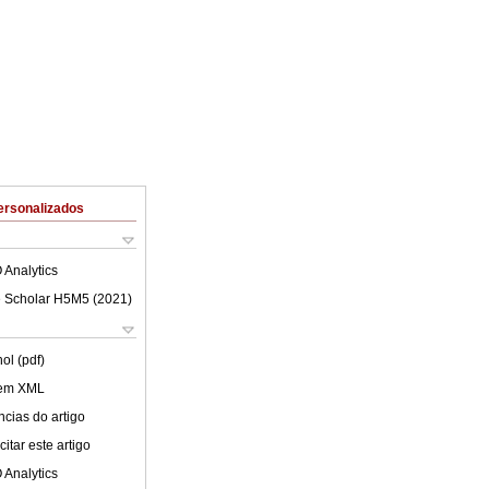
ersonalizados
 Analytics
 Scholar H5M5 (
2021
)
ol (pdf)
 em XML
cias do artigo
itar este artigo
 Analytics