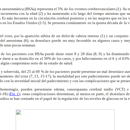
aneurismática (HSAa) representa el 5% de los eventos cerebrovasculares (1). Su i
 incrementa con la edad (2) y ha aumentado a lo largo del tiempo mientras que s
. Es más frecuente en la circulación cerebral posterior y en las mujeres que en los
es en los Estados Unidos (2-5). Se presenta comúnmente en la quinta década de la vi
el ictus, por la aparición súbita de un dolor de cabeza intenso (1) y un conjunt
n del aneurisma (6); su desenlace puede ser muy favorable en algunos casos y muy
 de unas pocas semanas.
a de los pacientes con HSAa puede durar entre 8 y 28 días (8, 9) y ha disminuido 
e darse a su domicilio en el 50% de los casos, y por fallecimiento en el 6 y el 63% 
 algún compromiso serio de su estado de salud.
 y sobrevida, del 25 al 69 % de los pacientes puede presentar un mal desenlace au
omento del ictus (7, 13, 15-17); la mortalidad por este padecimiento puede ser de
ado con la severidad inicial del padecimiento y con las complicaciones que se prese
emorragia, pueden presentarse edema, vasoespasmo cerebral tardío (VCT) e 
6-18) (
Fig. 1
); estas complicaciones determinan, al menos en parte, el desenlace de 
udios se han centrado en el papel de la regulación de los niveles de glucosa en la 