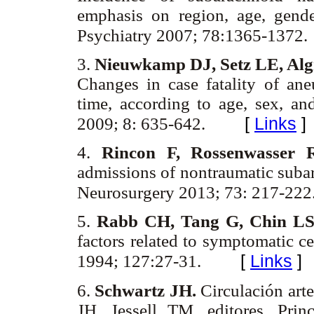
emphasis on region, age, gend
Psychiatry 2007; 78:1365-1372.
3.
Nieuwkamp DJ, Setz LE, Algr
Changes in case fatality of an
time, according to age, sex, an
[
Links
]
2009; 8: 635-642.
4.
Rincon F, Rossenwasser
admissions of nontraumatic subar
Neurosurgery 2013; 73: 217-222
5.
Rabb CH, Tang G, Chin LS
factors related to symptomatic c
[
Links
]
1994; 127:27-31.
6.
Schwartz JH.
Circulación arte
JH, Jessell TM, editores. Prin