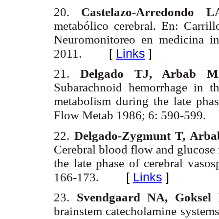
20.
Castelazo-Arredondo L
metabólico cerebral. En: Carril
Neuromonitoreo en medicina int
[
Links
]
2011.
21.
Delgado TJ, Arbab M
Subarachnoid hemorrhage in th
metabolism during the late pha
Flow Metab 1986; 6: 590-599.
22.
Delgado-Zygmunt T, Arba
Cerebral blood flow and glucose 
the late phase of cerebral vaso
[
Links
]
166-173.
23.
Svendgaard NA, Goksel 
brainstem catecholamine systems