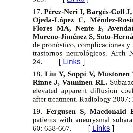
17.
Pérez-Neri I, Bargés-Coll 
Ojeda-López C, Méndez-Rosi
Flores MA, Nente F, Avend
Moreno-Jiménez S, Soto-Herná
de pronóstico, complicaciones y 
trastornos neurológicos. Arch 
[
Links
]
24.
18.
Liu Y, Soppi V, Mustonen 
Rinne J, Vanninen RL.
Subarac
elevated apparent diffusion coef
after treatment. Radiology 2007;
19.
Fergusen S, Macdonald
patients with aneurysmal subar
[
Links
]
60: 658-667.