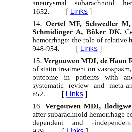
aneurysmal subarachnoid h
[
Links
]
1652.
14.
Oertel MF, Schwedler M,
Schmidinger A, Böker DK.
Cer
hemorrhage: the role of relative
[
Links
]
948-954.
15.
Vergouwen MDI, de Haan 
of statin treatment on vasospasm,
outcome in patients with an
systematic review and meta-a
[
Links
]
e52.
16.
Vergouwen MDI, Ilodigwe
after subarachnoid hemorrhage c
dependent and -independen
[
Links
]
929.