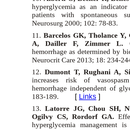
hyperglycemia as an indicator 
patients with spontaneous s
Neurosurg 2000; 102: 78-83.
11.
Barcelos GK, Tholance Y, 
A, Dailler F, Zimmer L.
O
hemorrhage as determined by bio
Neurocrit Care 2013; 18: 234-24
12.
Dumont T, Rughani A, Si
increases risk of vasospasm
hemorrhage independent of glyc
[
Links
]
183-189.
13.
Latorre JG, Chou SH, N
Ogilvy CS, Rordorf GA.
Effe
hyperglycemia management is 