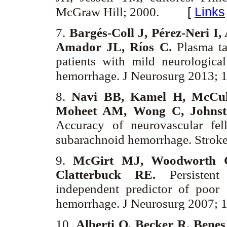
[
Links
McGraw Hill; 2000.
7.
Bargés-Coll J, Pérez-Neri I
Amador JL, Ríos C.
Plasma ta
patients with mild neurological
hemorrhage. J Neurosurg 2013; 
8.
Navi BB, Kamel H, McCul
Moheet AM, Wong C, Johnst
Accuracy of neurovascular fel
subarachnoid hemorrhage. Stroke
9.
McGirt MJ, Woodworth 
Clatterbuck RE.
Persisten
independent predictor of poor
hemorrhage. J Neurosurg 2007; 
10.
Alberti O, Becker R, Benes