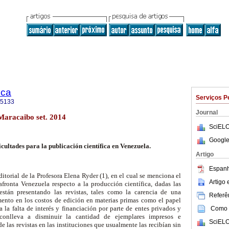
ica
Serviços P
-5133
Journal
 Maracaibo set. 2014
SciELO
Google
cultades para la publicación científica en Venezuela.
Artigo
Espanh
itorial de la Profesora Elena Ryder (1), en el cual se menciona el
Artigo
ronta Venezuela respecto a la producción científica, dadas las
 están presentando las revistas, tales como la carencia de una
Referên
umento en los costos de edición en materias primas como el papel
a la falta de interés y financiación por parte de entes privados y
Como c
conlleva a disminuir la cantidad de ejemplares impresos e
SciELO
 de las revistas en las instituciones que usualmente las recibían sin