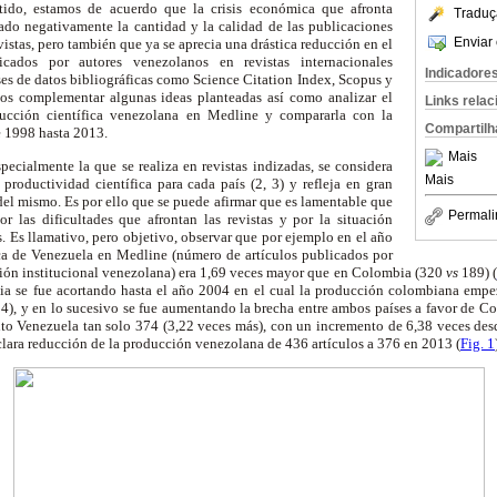
tido, estamos de acuerdo que la crisis económica que afronta
Traduç
tado negativamente la cantidad y la calidad de las publicaciones
Enviar 
evistas, pero también que ya se aprecia una drástica reducción en el
cados por autores venezolanos en revistas internacionales
Indicadore
ses de datos bibliográficas como Science Citation Index, Scopus y
mos complementar algunas ideas planteadas así como analizar el
Links rela
ucción científica venezolana en Medline y compararla con la
Compartilh
 1998 hasta 2013.
Mais
specialmente la que se realiza en revistas indizadas, se considera
Mais
productividad científica para cada país (2, 3) y refleja en gran
 del mismo. Es por ello que se puede afirmar que es lamentable que
Permali
r las dificultades que afrontan las revistas y por la situación
. Es llamativo, pero objetivo, observar que por ejemplo en el año
ca de Venezuela en Medline (número de artículos publicados por
ación institucional venezolana) era 1,69 veces mayor que en Colombia (320
vs
189) (
cia se fue acortando hasta el año 2004 en el cual la producción colombiana empe
4), y en lo sucesivo se fue aumentando la brecha entre ambos países a favor de 
nto Venezuela tan solo 374 (3,22 veces más), con un incremento de 6,38 veces d
lara reducción de la producción venezolana de 436 artículos a 376 en 2013 (
Fig. 1