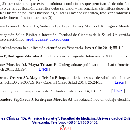
2, 3), pero siempre que existan mínimas condiciones que permitan el debido fu
etivo de la publicación científica debe ser claro, y las prácticas científicas deben 
en el marco de políticas nacionales, buscar el avance científico, resolver problem
arle dinero a las instituciones (5).
isa Fernanda Benavides, Andrés Felipe López-Isaza y Alfonso J. Rodríguez-Moral
stigación Salud Pública e Infección, Facultad de Ciencias de la Salud, Universida
rreo electrónico:
arodriguezm@utp.edu.com
ficultades para la publicación científica en Venezuela. Invest Clin 2014; 55:1-2.
n P, Rodríguez-Morales AJ
. Publicar desde Pregrado. Interciencia 2008; 33:785.
guez-Morales AJ, Mayta-Tristan P
. Undergraduate publication in Latin America
ach 2011; 33:594.
[
Links
]
Ochoa-Orozco SA, Mayta-Tristán P
. Impacto de las revistas de salud colombian
ics, SciELO y SCOPUS. Rev Cuba Inf Cienc Salud 2014; 25:24-35.
[
Links
]
Infectio y las nuevas políticas de Publindex. Infectio 2014; 18:1-2.
[
Links
]
scudero-Sepúlveda J, Rodríguez-Morales AJ
. La redacción de un trabajo científ
ones Clínicas "Dr. Americo Negrette", Facultad de Medicina, Universidad del Zuli
Venezuela. Teléfono: +58 0414 630 5451