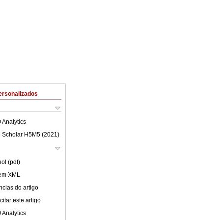
ersonalizados
 Analytics
 Scholar H5M5 (
2021
)
ol (pdf)
 em XML
cias do artigo
itar este artigo
 Analytics