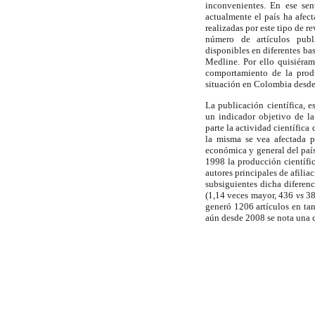
inconvenientes. En ese sen
actualmente el país ha afec
realizadas por este tipo de r
número de artículos publi
disponibles en diferentes ba
Medline. Por ello quisiéra
comportamiento de la prod
situación en Colombia desde
La publicación científica, e
un indicador objetivo de la 
parte la actividad científica
la misma se vea afectada po
económica y general del país
1998 la producción científi
autores principales de afili
subsiguientes dicha diferen
(1,14 veces mayor, 436
vs
38
generó 1206 artículos en ta
aún desde 2008 se nota una c