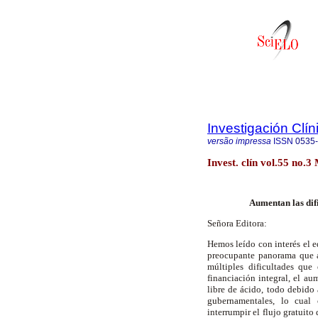
Investigación Clín
versão impressa
ISSN
0535
Invest. clín vol.55 no.3
Aumentan las difi
Señora Editora:
Hemos leído con interés el ed
preocupante panorama que af
múltiples dificultades que
financiación integral, el a
libre de ácido, todo debido 
gubernamentales, lo cual 
interrumpir el flujo gratuito