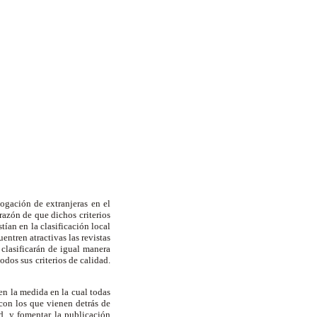
ogación de extranjeras en el
razón de que dichos criterios
ían en la clasificación local
entren atractivas las revistas
 clasificarán de igual manera
dos sus criterios de calidad.
en la medida en la cual todas
con los que vienen detrás de
d, y fomentar la publicación