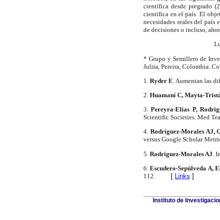
científica desde pregrado (
científica en el país. El obj
necesidades reales del país 
de decisiones o incluso, ahorr
Lu
* Grupo y Semillero de Inve
Julita, Pereira, Colombia. Co
1.
Ryder E
. Aumentan las di
2.
Huamaní C, Mayta-Tristá
3.
Pereyra-Elías P, Rodri
Scientific Societies. Med Te
4.
Rodríguez-Morales AJ, 
versus Google Scholar Metr
5.
Rodriguez-Morales AJ
. 
6.
Escudero-Sepúlveda A, E
112.
[
Links
]
Instituto de Investigaci