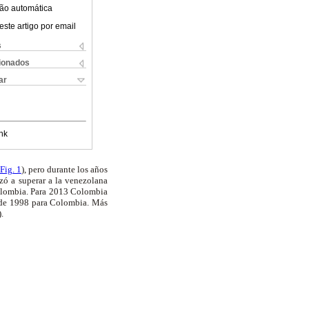
ão automática
este artigo por email
s
cionados
ar
nk
Fig. 1
), pero durante los años
zó a superar a la venezolana
Colombia. Para 2013 Colombia
esde 1998 para Colombia. Más
).