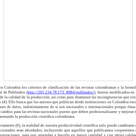
en Colombia los criterios de clasificación de las revistas colombianas y la homol
al de Publindex (
http://201.234.78.173: 8084/publindex/
), fueron modificados en 
de la calidad de la producción, así como para disminuir las incongruencias que exist
as (4). Ello busca que los autores que publican desde instituciones en Colombia encu
ses de datos, indistintamente de si son nacionales o internacionales porque éstas
 cambio para las revistas nacionales puesto que deben profesionalizarse y mejorar to
mentando la producción científica colombiana.
mente (6), la realidad de nuestra productividad científica solo puede cambiarse 
relacionados sean abordados, incluyendo que aquellos que publicamos cooperemos 
 generaciones, para que aprendan a hacerlo en mayor cantidad y con mejor calida