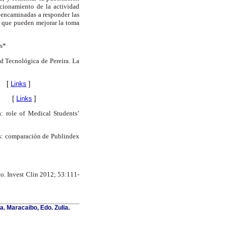
ncionamiento de la actividad
ir encaminadas a responder las
as que pueden mejorar la toma
es*
d Tecnológica de Pereira. La
[
Links
]
[
Links
]
: role of Medical Students’
as: comparación de Publindex
ico. Invest Clin 2012; 53:111-
a. Maracaibo, Edo. Zulia.