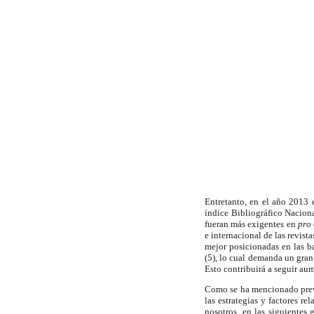
Entretanto, en el año 2013 
índice Bibliográfico Nacion
fueran más exigentes en
pro
e internacional de las revist
mejor posicionadas en las ba
(5), lo cual demanda un gran
Esto contribuirá a seguir au
Como se ha mencionado previa
las estrategias y factores 
nosotros, en las siguientes