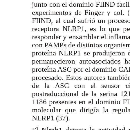
junto con el dominio FIIND facili
experimentos de Finger y col. 
FIIND, el cual sufrió un proceso
receptora NLRP1, es lo que per
responder y ensamblar el inflam
con PAMPs de distintos organismo
proteína NLRP1 se produjeron do
permanecieron autoasociados ha
proteína ASC por el dominio CA
procesado. Estos autores también
de la ASC con el sensor cit
postraduccional de la serina 12
1186 presentes en el dominio FI
molecular que dirigía la regul
NLRP1 (37).
El Nlrpb1 detecta la actividad p