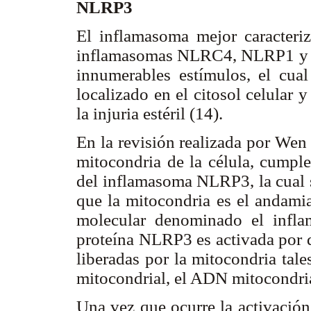
NLRP3
El inflamasoma mejor caracter
inflamasomas NLRC4, NLRP1 y A
innumerables estímulos, el cua
localizado en el citosol celular 
la injuria estéril (14).
En la revisión realizada por Wen 
mitocondria de la célula, cumple
del inflamasoma NLRP3, la cual s
que la mitocondria es el andamia
molecular denominado el infl
proteína NLRP3 es activada por d
liberadas por la mitocondria tal
mitocondrial, el ADN mitocondrial
Una vez que ocurre la activació