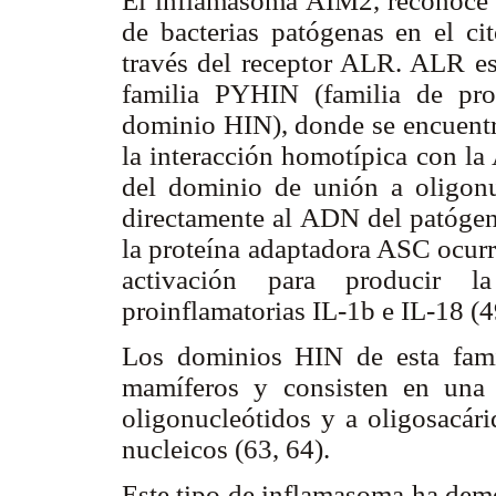
El inflamasoma AIM2, reconoce 
de bacterias patógenas en el ci
través del receptor ALR. ALR es 
familia PYHIN (familia de pro
dominio HIN), donde se encuent
la interacción homotípica con la
del dominio de unión a oligonu
directamente al ADN del patógen
la proteína adaptadora ASC ocurr
activación para producir l
proinflamatorias IL-1b e IL-18 (
Los dominios HIN de esta famil
mamíferos y consisten en una s
oligonucleótidos y a oligosacári
nucleicos (63, 64).
Este tipo de inflamasoma ha demo