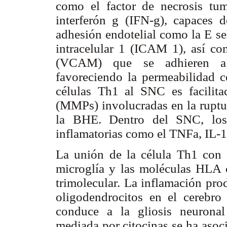
como el factor de necrosis tumo
interferón g (IFN-g), capaces 
adhesión endotelial como la E se
intracelular 1 (ICAM 1), así c
(VCAM) que se adhieren a l
favoreciendo la permeabilidad ce
células Th1 al SNC es facilita
(MMPs) involucradas en la ruptura
la BHE. Dentro del SNC, los 
inflamatorias como el TNFa, IL-1,
La unión de la célula Th1 con l
microglía y las moléculas HLA c
trimolecular. La inflamación pro
oligodendrocitos en el cerebro
conduce a la gliosis neuronal
mediada por citocinas se ha asoc