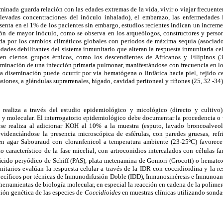
minada guarda relación con las edades extremas de la vida, vivir o viajar frecuent
elevadas concentraciones del inóculo inhalado), el embarazo, las enfermedades 
resenta en el 1% de los pacientes sin embargo, estudios recientes indican un incr
ión de mayor inóculo, como se observa en los arqueólogos, constructores y perso
ada por los cambios climáticos globales con períodos de máxima sequía (asociad
ades debilitantes del sistema inmunitario que alteran la respuesta inmunitaria celu
en ciertos grupos étnicos, como los descendientes de Africanos y Filipinos
eminación de una infección primaria pulmonar, manifestándose con frecuencia en lo
La diseminación puede ocurrir por vía hematógena o linfática hacia piel, tejido 
siones, a glándulas suprarrenales, hígado, cavidad peritoneal y riñones (25, 32 -34)
realiza a través del estudio epidemiológico y micológico (directo y cultivo
 y molecular. El interrogatorio epidemiológico debe documentar la procedencia o 
 se realiza al adicionar KOH al 10% a la muestra (esputo, lavado broncoalveol
 evidenciándose la presencia microscópica de esférulas, con paredes gruesas, ref
o en agar Sabouraud con cloranfenicol a temperatura ambiente (23-25ºC) favorec
o característico de la fase micelial, con artroconidios intercalados con células fa
ácido peryódico de Schiff (PAS), plata metenamina de Gomori (Grocott) o hematoxi
nitarios evalúan la respuesta celular a través de la IDR con coccidioidina y la 
pecíficos por técnicas de Inmunodifusión Doble (IDD), Inmunosinéresis e Inmunoaná
 herramientas de biología molecular, en especial la reacción en cadena de
la polimer
ción genética de las especies de
Coccidioides
en muestras clínicas utilizando sonda