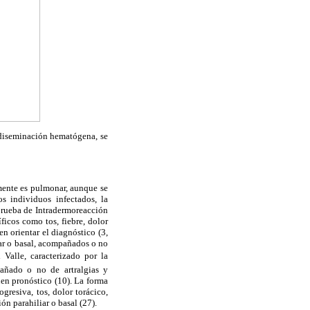
 diseminación hematógena, se
mente es pulmonar, aunque se
s individuos infectados, la
prueba de Intradermoreacción
ficos como tos, fiebre, dolor
n orientar el diagnóstico (3,
iar o basal, acompañados o no
Valle, caracterizado por la
pañado o no de artralgias y
uen pronóstico (10). La forma
gresiva, tos, dolor torácico,
ón parahiliar o basal (27).