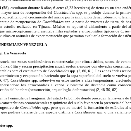
(58), estudiaron durante 8 años, 6 acres (3,23 hectáreas) de tierra en un área endé
 mayor tasa de recuperación del
Coccidioides
spp. se produjo durante la prima
or, facilitando el crecimiento del mismo por la inhibición de saprobios no tolerant
centaje de recuperación de
Coccidioides
spp. a partir de muestras de tierra, de h
 estudio realizado en Tijuana, México se reportó el aislamiento a partir del 
ue microscópicamente presentaba hifas septadas y artroconidios típicos de
C. imm
studios
en animales de experimentación que permitan evaluar la formación de esféru
 ENDEMIA EN VENEZUELA
pp. En Venezuela
zuela son zonas semidesérticas caracterizadas por climas áridos, secos, de veran
ción xerófita y escasa precipitación anual, suelos arenosos con elevadas concentraci
vorables para el crecimiento de
Coccidioides
spp. (2, 60, 61). Las zonas áridas re
escurrimiento y evaporación, haciendo que la capa superficial del suelo se vuelva p
6, 47).
Coccidiodes
spp. sobrevive en estos suelos a altas temperaturas, crecien
ispersándose los artroconidios a varios kilómetros de distancia como consec
acción del hombre (construcción, arqueología, deforestación) (2, 48-50, 62).
 en la Península de Paraguaná del estado Falcón, de donde proceden la mayoría de 
s características ecoambientales y químicas del suelo favorecen la presencia del ho
sugestivo de
Coccidioides
spp., pero que no mostró la formación de esférulas al 
que pudiera tratarse de una especie distinta a
Coccidioides
spp. o una variante p
ides
spp.