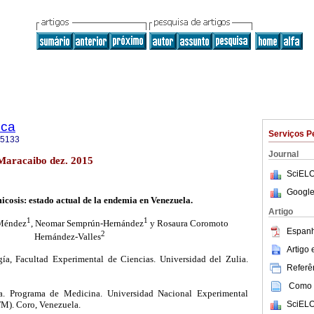
ica
Serviços P
-5133
Journal
4 Maracaibo dez. 2015
SciELO
Google
cosis: estado actual de la endemia en Venezuela.
Artigo
1
1
-Méndez
, Neomar Semprún-Hernández
y Rosaura Coromoto
Espanh
2
Hernández-Valles
Artigo
ía, Facultad Experimental de Ciencias. Universidad del Zulia.
Referên
Como c
a. Programa de Medicina. Universidad Nacional Experimental
SciELO
M). Coro, Venezuela.