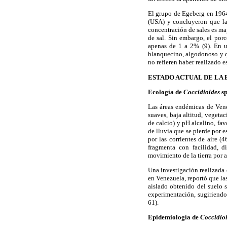
El grupo de Egeberg en 1964 
(USA) y concluyeron que la
concentración de sales es may
de sal. Sin embargo, el por
apenas de 1 a 2% (9). En un
blanquecino, algodonoso y q
no refieren haber realizado e
ESTADO ACTUAL DE LA
Ecología de
Coccidioides
s
Las áreas endémicas de Vene
suaves, baja altitud, vegeta
de calcio) y pH alcalino, fa
de lluvia que se pierde por 
por las corrientes de aire (4
fragmenta con facilidad, d
movimiento de la tierra por 
Una investigación realizada
en Venezuela, reportó que la
aislado obtenido del suelo 
experimentación, sugiriendo 
61).
Epidemiología de
Coccidio