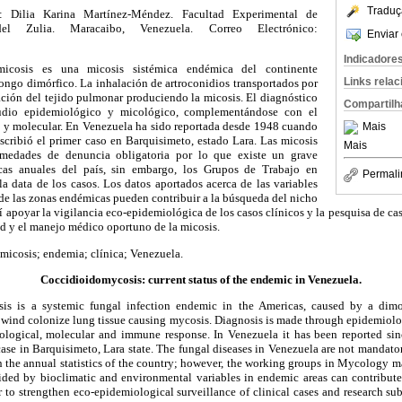
Traduç
: Dilia Karina Martínez-Méndez. Facultad Experimental de
del Zulia. Maracaibo, Venezuela. Correo Electrónico:
Enviar 
Indicadore
micosis es una micosis sistémica endémica del continente
Links rela
ongo dimórfico. La inhalación de artroconidios transportados por
ación del tejido pulmonar produciendo la micosis. El diagnóstico
Compartilh
studio epidemiológico y micológico, complementándose con el
o y molecular. En Venezuela ha sido reportada desde 1948 cuando
Mais
cribió el primer caso en Barquisimeto, estado Lara. Las micosis
Mais
medades de denuncia obligatoria por lo que existe un grave
ticas anuales del país, sin embargo, los Grupos de Trabajo en
Permali
a data de los casos. Los datos aportados acerca de las variables
de las zonas endémicas pueden contribuir a la búsqueda del nicho
í apoyar la vigilancia eco-epidemiológica de los casos clínicos y la pesquisa de cas
ud y el manejo médico oportuno de la micosis.
icosis; endemia; clínica; Venezuela.
Coccidioidomycosis: current status of the endemic in Venezuela.
is is a systemic fungal infection endemic in the Americas, caused by a dimo
y wind colonize lung tissue causing mycosis. Diagnosis is made through epidemiolo
logical, molecular and immune response. In Venezuela it has been reported s
case in Barquisimeto, Lara state. The fungal diseases in Venezuela are not mandatory
in the annual statistics of the country; however, the working groups in Mycology m
ided by bioclimatic and environmental variables in endemic areas can contribute 
r to strengthen eco-epidemiological surveillance of clinical cases and research sub