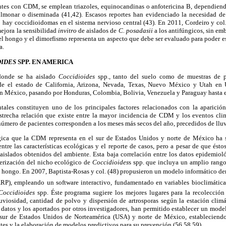
entes con CDM, se emplean triazoles, equinocandinas o anfotericina B, dependiend
ulmonar o diseminada (41,42). Escasos reportes han evidenciado la necesidad de
 hay coccidioidomas en el sistema nervioso central (43). En 2011, Cordeiro y col.
ejora la sensibilidad
invitro
de aislados de
C. posadasii
a los antifúngicos, sin em
del hongo y el dimorfismo representa un aspecto que debe ser evaluado para poder es
a.
OIDES
SPP. EN AMERICA
donde se ha aislado
Coccidioides
spp., tanto del suelo como de muestras de 
sde el estado de California, Arizona, Nevada, Texas, Nuevo México y Utah en 
n México, pasando por Honduras, Colombia, Bolivia, Venezuela y Paraguay hasta el
tales constituyen uno de los principales factores relacionados con la aparició
estrecha relación que existe entre la mayor incidencia de CDM y los eventos cli
mero de pacientes corresponden a los meses más secos del año, precedidos de lluvi
ica que la CDM representa en el sur de Estados Unidos y norte de México ha 
entre las características ecológicas y el reporte de casos, pero a pesar de que ést
 aislados obtenidos del ambiente. Esta baja correlación entre los datos epidemiol
terización del nicho ecológico de
Coccidioides
s spp. que incluya un amplio rang
el hongo. En 2007, Baptista-Rosas y col. (48) propusieron un modelo informático 
RP), empleando un software interactivo, fundamentado en variables bioclimáticas
Coccidioides
spp. Éste programa sugiere los mejores lugares para la recolección
uviosidad, cantidad de polvo y dispersión de artrosporas según la estación climá
 datos y los aportados por otros investigadores, han permitido establecer un mode
 sur de Estados Unidos de Norteamérica (USA) y norte de México, estableciendo 
otes y la elaboración de modelos predictivos para su prevención (56,58,59).