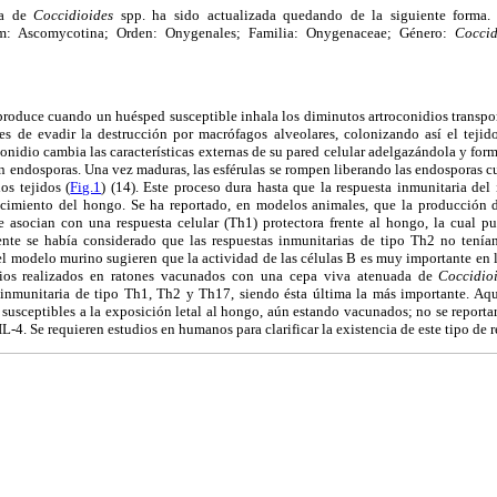
ca de
Coccidioides
spp. ha sido actualizada quedando de la siguiente forma
m: Ascomycotina; Orden: Onygenales; Familia: Onygenaceae; Género:
Cocci
roduce cuando un huésped susceptible inhala los diminutos artroconidios transport
 de evadir la destrucción por macrófagos alveolares, colonizando así el tejid
conidio cambia las características externas de su pared celular adelgazándola y fo
n endosporas. Una vez maduras, las esférulas se rompen liberando las endosporas cu
os tejidos (
Fig.1
) (14). Este proceso dura hasta que la respuesta inmunitaria del
ecimiento del hongo. Se ha reportado, en modelos animales, que la producción d
asocian con una respuesta celular (Th1) protectora frente al hongo, la cual pu
te se había considerado que las respuestas inmunitarias de tipo Th2 no tenían 
 el modelo murino sugieren que la actividad de las células B es muy importante en 
dios realizados en ratones vacunados con una cepa viva atenuada de
Coccidio
inmunitaria de tipo Th1, Th2 y Th17, siendo ésta última la más importante. Aqu
 susceptibles a la exposición letal al hongo, aún estando vacunados; no se reportar
-4. Se requieren estudios en humanos para clarificar la existencia de este tipo de r