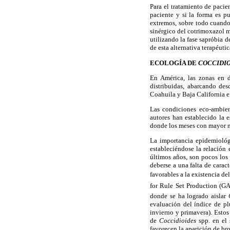
Para el tratamiento de paci
paciente y si la forma es p
extremos, sobre todo cuando
sinérgico del cotrimoxazol m
utilizando la fase sapróbia 
de esta alternativa terapéutic
ECOLOGÍA DE
COCCIDI
En América, las zonas en 
distribuidas, abarcando de
Coahuila y Baja California e
Las condiciones eco-ambien
autores han establecido la 
donde los meses con mayor nú
La importancia epidemiológ
estableciéndose la relación 
últimos años, son pocos los
deberse a una falta de carac
favorables a la existencia d
for Rule Set Production (GA
donde se ha logrado aislar
evaluación del índice de pl
invierno y primavera). Estos
de
Coccidioides
spp. en el
favorecen la aparición de br