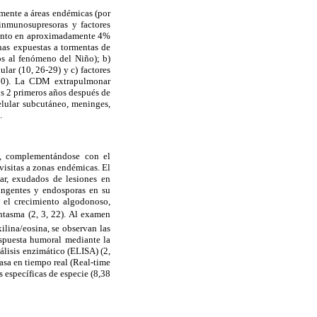
emente a áreas endémicas (por
inmunosupresoras y factores
emento en aproximadamente 4%
nas expuestas a tormentas de
os al fenómeno del Niño); b)
lar (10, 26-29) y c) factores
 (30). La CDM extrapulmonar
s 2 primeros años después de
celular subcutáneo, meninges,
.
), complementándose con el
visitas a zonas endémicas. El
ar, exudados de lesiones en
ringentes y endosporas en su
e el crecimiento algodonoso,
ntasma (2, 3, 22). Al examen
lina/eosina, se observan las
respuesta humoral mediante la
lisis enzimático (ELISA) (2,
asa en tiempo real (Real-time
s específicas de especie (8,38