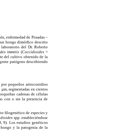
uín, enfermedad de Posadas –
 un hongo dimórfico descrito
laboratorio del Dr. Roberto
ides immitis
(
Coccidioides
=
e del cultivo obtenido de la
agente patógeno describiendo
 por pequeños artroconidios
00 μm, segmentadas en cientos
) pequeñas cadenas de células
s con o sin la presencia de
to filogenético de especies y
idioides
spp. estableciéndose
8, 9). Los estudios genéticos
l hongo y la patogenia de la