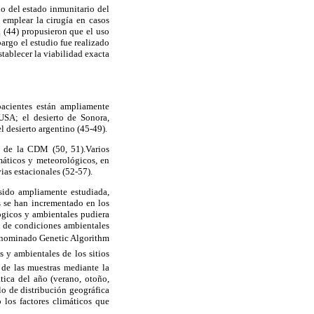
o del estado inmunitario del
 emplear la cirugía en casos
 (44) propusieron que el uso
bargo el estudio fue realizado
tablecer la viabilidad exacta
pacientes están ampliamente
USA; el desierto de Sonora,
 desierto argentino (45-49).
n de la CDM (50, 51).Varios
máticos y meteorológicos, en
as estacionales (52-57).
sido ampliamente estudiada,
os se han incrementado en los
ógicos y ambientales pudiera
o de condiciones ambientales
denominado Genetic Algorithm
 y ambientales de los sitios
 de las muestras mediante la
tica del año (verano, otoño,
lo de distribución geográfica
los factores climáticos que