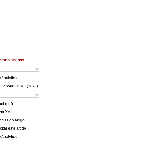
ersonalizados
 Analytics
 Scholar H5M5 (
2021
)
ol (pdf)
 em XML
cias do artigo
itar este artigo
 Analytics