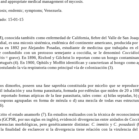
m and appropriate medical management of mycosis.
sis; endemic; symptoms; Venezuela.
ado: 15-01-15
, conocida también como enfermedad de California, fiebre del Valle de San Joaq
ial, es una micosis sistémica, endémica del continente americano, producida por
na en 1892 por Alejandro Posadas, estudiante de medicina que trabajaba en el 
te confundido con un protozoo semejante a coccidia, se le denominó
Coccidio
itis
= grave). En 1896, Rixford y Gilchrist lo reportan como un hongo contaminant
rtugués (4). En 1900, Ophüls y Moffitt identifican y caracterizan al hongo como 
ostulando la vía respiratoria como principal vía de colonización (3).
os dimorfos, poseen una fase saprobia constituida por micelio que se reproduce
cil inhalación y una forma parasitaria, formada por esférulas que miden de 20 a 1
 reportado formas atípicas de la fase parasitaria, tales como: a) hifas septadas, b
dosporas agrupadas en forma de mórula o d) una mezcla de todas esas estructura
6).
scrito el estado anamorfo (7). En estudios realizados con la técnica de reconocimien
(GCPSR, por sus siglas en inglés), evidenció divergencias entre aislados de
Cocc
ferencias morfológicas, pero genéticamente distintas:
C. immitis
y
C
.
posadasii
(
la finalidad de esclarecer si la divergencia tiene relación con la virulencia de