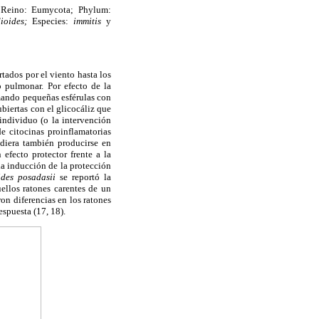
. Reino: Eumycota; Phylum:
dioides;
Especies:
immitis
y
ados por el viento hasta los
o pulmonar. Por efecto de la
rmando pequeñas esférulas con
biertas con el glicocáliz que
 individuo (o la intervención
e citocinas proinflamatorias
diera también producirse en
efecto protector frente a la
la inducción de la protección
ides posadasii
se reportó la
ellos ratones carentes de un
on diferencias en los ratones
espuesta (17, 18).