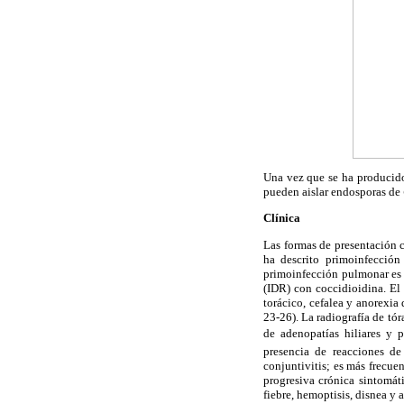
Una vez que se ha producido
pueden aislar endosporas de
Clínica
Las formas de presentación 
ha descrito primoinfección
primoinfección pulmonar es 
(IDR) con coccidioidina. El 
torácico, cefalea y anorexia
23-26). La radiografía de tó
de adenopatías hiliares y p
presencia de reacciones de
conjuntivitis; es más frecue
progresiva crónica sintomáti
fiebre, hemoptisis, disnea y 