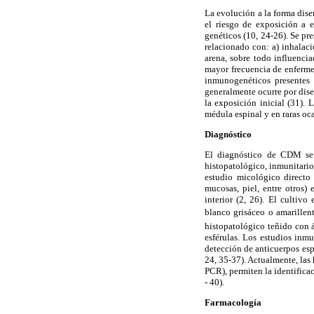
La evolución a la forma dise
el riesgo de exposición a 
genéticos (10, 24-26). Se p
relacionado con: a) inhalac
arena, sobre todo influenci
mayor frecuencia de enfermed
inmunogenéticos presentes 
generalmente ocurre por dis
la exposición inicial (31). 
médula espinal y en raras oca
Diagnóstico
El diagnóstico de CDM se 
histopatológico, inmunitario
estudio micológico directo
mucosas, piel, entre otros)
interior (2, 26). El cultiv
blanco grisáceo o amarillent
histopatológico teñido con 
esférulas. Los estudios inmu
detección de anticuerpos es
24, 35-37). Actualmente, las
PCR), permiten la identifica
- 40).
Farmacología