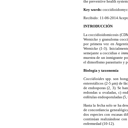
the preventive health syste
Key words:
coccidioidomyco
Recibido: 11-06-2014 Acept
INTRODUCCIÓN
La coccidioidomicosis (CDM)
Wernicke y granuloma coccid
por primera vez en Argenti
Wernicke (1-3). Inicialmen
semejante a coccidias e
imm
muestra de un inmigrante po
el dimorfismo parasitario y p
Biología y taxonomía
Coccidioides
spp. son hong
enterotálicos (2-5 μm) de fá
de endosporas (2, 3). Se han
redondas u ovaladas, c) en
esférulas endosporuladas (5, 
Hasta la fecha solo se ha de
de concordancia genealógica 
dos especies con escasas di
continúan realizándose
con 
enfermedad (10-12).