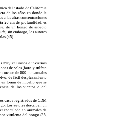
mica del estado de California
vera de los años en donde la
es a las altas concentraciones
asta 20 cm de profundidad, es
aire, de un hongo de aspecto
itis,
sin embargo, los autores
las (45).
os muy calurosos e inviernos
ones de sales (boro y sulfato
ciben menos de 800 mm anuales
olvo, de fácil desplazamiento
do en forma de micelio que se
uencia de los vientos o del
los casos registrados de CDM
ngo. Los autores describen un
ser inoculado en animales de
oco virulenta del hongo (38,