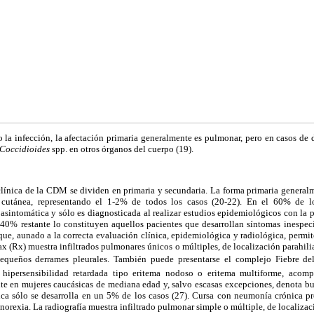
 la infección, la afectación primaria generalmente es pulmonar, pero en casos de
Coccidioides
spp. en otros órganos del cuerpo (19).
clínica de la CDM se dividen en primaria y secundaria. La forma primaria general
 cutánea, representando el 1-2% de todos los casos (20-22). En el 60% de lo
asintomática y sólo es diagnosticada al realizar estudios epidemiológicos con la 
40% restante lo constituyen aquellos pacientes que desarrollan síntomas inespecí
 que, aunado a la correcta evaluación clínica, epidemiológica y radiológica, permite
rax (Rx) muestra infiltrados pulmonares únicos o múltiples, de localización parahil
equeños derrames pleurales. También puede presentarse el complejo Fiebre del 
 hipersensibilidad retardada tipo eritema nodoso o eritema multiforme, acom
nte en mujeres caucásicas de mediana edad y, salvo escasas excepciones, denota b
ca sólo se desarrolla en un 5% de los casos (27). Cursa con neumonía crónica pro
anorexia. La radiografía muestra infiltrado pulmonar simple o múltiple, de localizaci