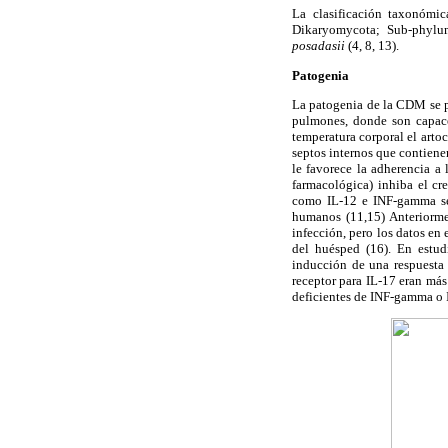
La clasificación taxonómi
Dikaryomycota; Sub-phylu
posadasii
(4, 8, 13).
Patogenia
La patogenia de la CDM se p
pulmones, donde son capaces
temperatura corporal el arto
septos internos que contiene
le favorece la adherencia a l
farmacológica) inhiba el cr
como IL-12 e INF-gamma se 
humanos (11,15) Anteriormen
infección, pero los datos en
del huésped (16). En estu
inducción de una respuesta 
receptor para IL-17 eran más
deficientes de INF-gamma o IL