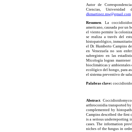
Autor de Correspondencia
Ciencias, Universidad 
dkmartinez.mw@gmail.com
Resumen
. La coccidioido
americano, causada por un h
el viento permite la coloniz
se realiza a través del e
histopatológico, inmunitari
el Dr. Humberto Campins des
en Venezuela no son enfer
subregistro en las estadís
Micología logran mantener l
bioclimáticas y ambientales 
ecológico del hongo, para as
el sistema preventivo de sal
Palabras clave:
coccidioidom
Abstract
. Coccidioidomycos
arthroconidia transported b
complemented by histopatho
Campins described the first 
is a serious underreporting 
cases. The information prov
niches of the fungus in orde