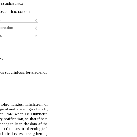
ão automática
este artigo por email
s
cionados
ar
nk
os subclínicos, fortaleciendo
rphic fungus. Inhalation of
gical and mycological study,
ince 1948 when Dr. Humberto
 notification, so that t6here
anage to keep the data of the
to the pursuit of ecological
clinical cases, strengthening