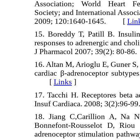
Association; World Heart Fede
Society; and International Associ
2009; 120:1640-1645. [
Lin
15. Boreddy T, Patill B. Insuli
responses to adrenergic and cholin
J Pharmacol 2007; 39(2): 80-
16. Altan M, Arioglu E, Guner S,
cardiac β-adrenoceptor subtypes
[
Links
]
17. Tacchi H. Receptores beta ad
Insuf Cardiaca. 2008; 3(2):96
18. Jiang C,Carillion A, Na 
Bonnefont-Rousselot D, Riou 
adrenoceptor stimulation pathway