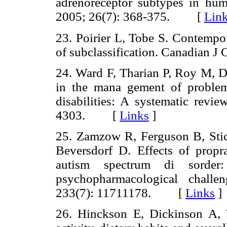
adrenoreceptor subtypes in hum
2005; 26(7): 368-375. [
Lin
23. Poirier L, Tobe S. Contempor
of subclassification. Canadian
24. Ward F, Tharian P, Roy M, D
in the mana gement of problem 
disabilities: A systematic revi
4303. [
Links
]
25. Zamzow R, Ferguson B, Stic
Beversdorf D. Effects of propra
autism spectrum di sorder: 
psychopharmacological challe
233(7): 11711178. [
Links
]
26. Hinckson E, Dickinson A,