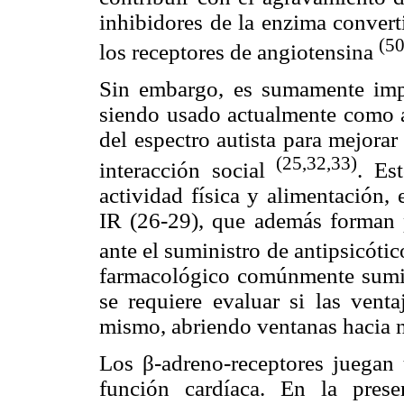
inhibidores de la enzima convert
(50
los receptores de angiotensina
Sin embargo, es sumamente impo
siendo usado actualmente como an
del espectro autista para mejora
(25,32,33)
interacción social
. Es
actividad física y alimentación,
IR (26-29), que además forman p
ante el suministro de antipsicóti
farmacológico comúnmente sumin
se requiere evaluar si las vent
mismo, abriendo ventanas hacia n
Los β-adreno-receptores juegan 
función cardíaca. En la prese