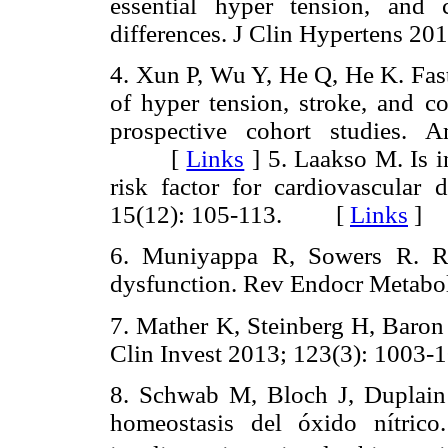
essential hyper tension, and c
differences. J Clin Hypertens 
4. Xun P, Wu Y, He Q, He K. Fast
of hyper tension, stroke, and co
prospective cohort studies. 
[
Links
]
5. Laakso M. Is in
risk factor for cardiovascular 
15(12): 105-113. [
Links
]
6. Muniyappa R, Sowers R. Rol
dysfunction. Rev Endocr Metab
7. Mather K, Steinberg H, Baron A
Clin Invest 2013; 123(3): 10
8. Schwab M, Bloch J, Duplain 
homeostasis del óxido nítric