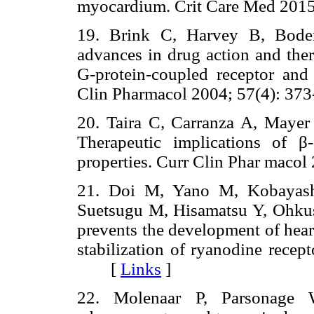
myocardium. Crit Care Med 20
19. Brink C, Harvey B, Boden
advances in drug action and ther
G-protein-coupled receptor and
Clin Pharmacol 2004; 57(4): 
20. Taira C, Carranza A, Mayer
Therapeutic implications of β
properties. Curr Clin Phar mac
21. Doi M, Yano M, Kobayash
Suetsugu M, Hisamatsu Y, Ohku
prevents the development of hear
stabilization of ryanodine recep
[
Links
]
22. Molenaar P, Parsonage W