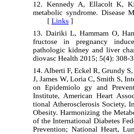
12. Kennedy A, Ellacolt K, K
metabolic syndrome. Disease 
[
Links
]
13. Dairiki L, Hammam O, Han
fructose in pregnancy induce
pathologic kidney and liver ch
diovasc Health 2015; 5(4): 3
14. Alberti F, Eckel R, Grundy S
J, James W, Loria C, Smith S, In
on Epidemiolo gy and Prevent
Institute, American Heart Assoc
tional Atherosclerosis Society, I
Obesity. Harmonizing the Metabo
of the International Diabetes Fe
Prevention; National Heart, Lu