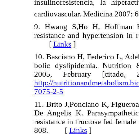
insulinoresistencia, la hipera
cardiovascular. Medicina 200
9. Hwang S,Ho H, Hoffman B,
resistance and hypertension in 
[
Links
]
10. Basciano H, Federico L, Adel
bolic dyslipidemia. Nutrition
2005, February [citado, 
http://nutritionandmetabolism.bi
7075-2-5
11. Brito J,Ponciano K, Figueroa
De Angelis K. Parasympathetic 
resistance in fructose fed femal
808. [
Links
]