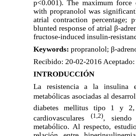
p<0.001). The maximum force of 
with propranolol was significan
atrial contraction percentage; 
blunted response of atrial β-adre
fructose-induced insulin-resistan
Keywords:
propranolol; β-adrenoc
Recibido: 20-02-2016 Aceptado:
INTRODUCCIÓN
La resistencia a la insulina 
metabólicas asociadas al desarroll
diabetes mellitus tipo 1 y 2
(1,2)
cardiovasculares
, siendo
metabólico. Al respecto, estudi
relación entre hiperinsulinemia