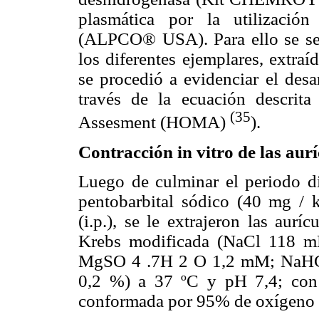
plasmática por la utilizació
(ALPCO® USA). Para ello se sep
los diferentes ejemplares, extra
se procedió a evidenciar el desar
través de la ecuación descri
(35
Assesment (HOMA)
).
Contracción in vitro de las aur
Luego de culminar el periodo di
pentobarbital sódico (40 mg / k
(i.p.), se le extrajeron las aur
Krebs modificada (NaCl 118
MgSO 4 .7H 2 O 1,2 mM; NaHC
0,2 %) a 37 ºC y pH 7,4; con
conformada por 95% de oxígeno 