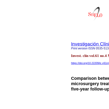
Investigación Clín
Print version
ISSN
0535-513
Invest. clín vol.61 no
https://doi.org/10.22209/ic.v61
Comparison betwee
microsurgery treat
five-year follow-u