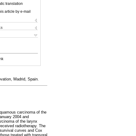
ic translation
is article by e-mail
ks
nk
ation, Madrid, Spain.
 squamous carcinoma of the
 January 2004 and
rcinoma of the larynx
 received radiotherapy. The
r survival curves and Cox
hose treated with transoral