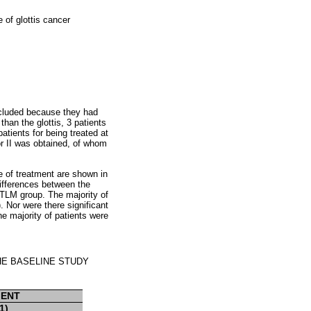
e of glottis cancer
excluded because they had
han the glottis, 3 patients
atients for being treated at
 or II was obtained, of whom
e of treatment are shown in
differences between the
 TLM group. The majority of
 Nor were there significant
e majority of patients were
HE BASELINE STUDY
MENT
1)