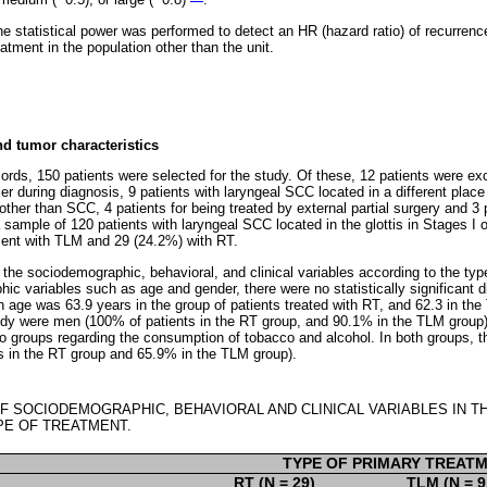
 medium (~0.5), or large (~0.8)
.
 the statistical power was performed to detect an HR (hazard ratio) of recurrenc
atment in the population other than the unit.
nd tumor characteristics
cords, 150 patients were selected for the study. Of these, 12 patients were 
 during diagnosis, 9 patients with laryngeal SCC located in a different place t
 other than SCC, 4 patients for being treated by external partial surgery and 3 p
, a sample of 120 patients with laryngeal SCC located in the glottis in Stages I
ment with TLM and 29 (24.2%) with RT.
 the sociodemographic, behavioral, and clinical variables according to the typ
ic variables such as age and gender, there were no statistically significant 
 age was 63.9 years in the group of patients treated with RT, and 62.3 in the
tudy were men (100% of patients in the RT group, and 90.1% in the TLM group).
o groups regarding the consumption of tobacco and alcohol. In both groups, th
s in the RT group and 65.9% in the TLM group).
 SOCIODEMOGRAPHIC, BEHAVIORAL AND CLINICAL VARIABLES IN T
PE OF TREATMENT.
TYPE OF PRIMARY TREAT
RT (N = 29)
TLM (N = 9