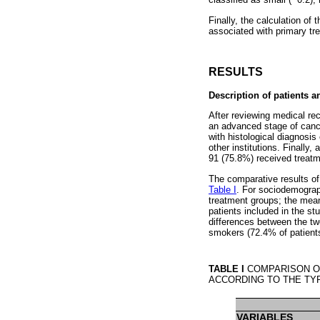
classified as small (~0.2),
Finally, the calculation of
associated with primary tre
RESULTS
Description of patients a
After reviewing medical re
an advanced stage of cancer
with histological diagnosis
other institutions. Finally
91 (75.8%) received treat
The comparative results of
Table I
. For sociodemograph
treatment groups; the mean
patients included in the s
differences between the tw
smokers (72.4% of patient
TABLE I
COMPARISON OF
ACCORDING TO THE TY
VARIABLES