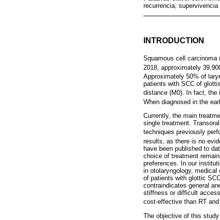
recurrencia; supervivencia
INTRODUCTION
Squamous cell carcinoma (
2018, approximately 39,90
Approximately 50% of laryng
patients with SCC of glottis
distance (M0). In fact, th
When diagnosed in the earl
Currently, the main treatme
single treatment. Transora
techniques previously per
results, as there is no evi
have been published to date
choice of treatment remain
preferences. In our instit
in otolaryngology, medical 
of patients with glottic SCC
contraindicates general ane
stiffness or difficult acce
cost-effective than RT and
The objective of this study