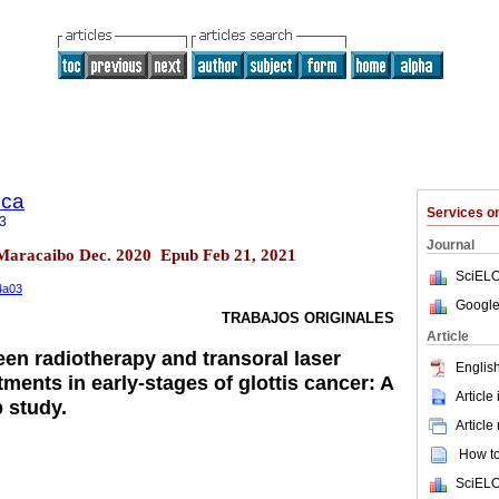
ica
Services 
3
Journal
.4 Maracaibo Dec. 2020 Epub Feb 21, 2021
SciELO
n4a03
Google
TRABAJOS ORIGINALES
Article
n radiotherapy and transoral laser
English
ments in early-stages of glottis cancer: A
Article
p study.
Article
How to 
SciELO