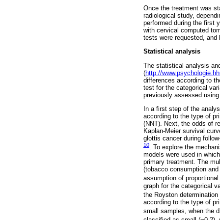
Once the treatment was star
radiological study, dependi
performed during the first
with cervical computed tom
tests were requested, and 
Statistical analysis
The statistical analysis 
(
http://www.psychologie.hh
differences according to th
test for the categorical va
previously assessed using
In a first step of the anal
according to the type of p
(NNT). Next, the odds of r
Kaplan-Meier survival curve
glottis cancer during foll
10
. To explore the mechani
models were used in which 
primary treatment. The mul
(tobacco consumption and a
assumption of proportional
graph for the categorical 
the Royston determination 
according to the type of p
small samples, when the di