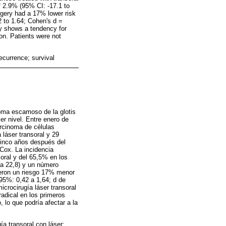
f 2.9% (95% CI: -17.1 to
rgery had a 17% lower risk
2 to 1.64; Cohen's d =
ery shows a tendency for
ion. Patients were not
ecurrence; survival
noma escamoso de la glotis
cer nivel. Entre enero de
arcinoma de células
 láser transoral y 29
 cinco años después del
Cox. La incidencia
soral y del 65,5% en los
 a 22,8) y un número
vieron un riesgo 17% menor
 95%: 0,42 a 1,64; d de
crocirugía láser transoral
radical en los primeros
 lo que podría afectar a la
a transoral con láser;