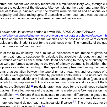
ted, the patient was closely monitored in a multidisciplinary way, through cl
ng on the evolution of the disease. After completing the treatment, a monthly 
 year of follow-up. Subsequently, the reviews were distanced and an annual e
ography and chest radiography. If a possible tumor recurrence was suspected,
biopsies of the lesion were performed if deemed necessary.
and power calculation were carried out with IBM SPSS 22 and G*Power
u.de/arbeitsgruppen/allgemeine-psychologie-undarbeitspsychologie/gpower.ht
e type of primary treatment in the variables of the baseline study were evalu
riables and the Student
t
-test for the continuous ones. The normality of the qua
 the Kolmogorov-Smirnov test.
ysis of the follow-up study, the cumulative incidences of recurrence of glottis 
rimary treatment, to subsequently calculate the absolute risk reduction and th
ecurrence of glottis cancer were calculated according to the type of primary t
s were performed according to the type of primary treatment. In addition, the 
ow-up was calculated according to the type of primary treatment using multivar
sms of association between the type of primary treatment and recurrence of gl
models were gradually controlled by potential confounders. The univariate mo
tivariate model additionally includes socio-demographic variables (gender and
lcohol consumption) and clinical variables (tumor stage and location of the t
11
 risks, the Schoenfeld
residuals graph was used for the continuous variable
variables. The effectiveness of the adjustments made using Cox regression m
12
coefficient
. Cohen's
d
was calculated to document differences in glottis ca
rimary treatment. This coefficient measures the effect size and may be especia
13
fferences found do not reach statistical significance
. The effect size for t
14