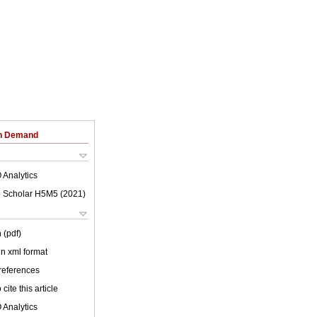
on Demand
 Analytics
 Scholar H5M5 (
2021
)
 (pdf)
 in xml format
 references
cite this article
 Analytics