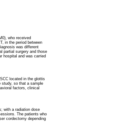
 M0), who received
RT, in the period between
diagnosis was different
l partial surgery and those
r hospital and was carried
SCC located in the glottis
e study, so that a sample
ioral factors, clinical
s; with a radiation dose
sessions. The patients who
ser cordectomy depending