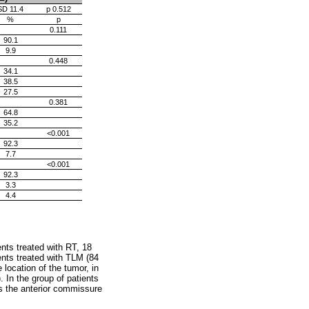
SD 11.4
p 0.512
%
p
0.111
90.1
9.9
0.448
34.1
38.5
27.5
0.381
64.8
35.2
<0.001
92.3
7.7
<0.001
92.3
3.3
4.4
ents treated with RT, 18
ents treated with TLM (84
location of the tumor, in
 In the group of patients
as the anterior commissure