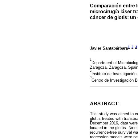
Comparación entre l
microcirugía láser t
cáncer de glotis: un
1
2
3
Javier Santabárbara
1
Department of Microbiolog
Zaragoza, Zaragoza, Spain
2
Instituto de Investigación
3
Centro de Investigación 
ABSTRACT:
This study was aimed to co
glottis treated with transo
December 2016, data were c
located in the glottis. Nin
recurrence-free survival wa
regression models were per