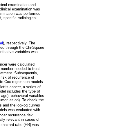
inical examination and
clinical examination was
xamination was performed
 specific radiological
ml
), respectively. The
ated through the Chi-Square
ntitative variables was
cancer were calculated
e number needed to treat
reatment. Subsequently,
risk of recurrence of
iate Cox regression models
ottis cancer, a series of
del includes the type of
 age), behavioral variables
umor lesion). To check the
s and the log-log curves
odels was evaluated with
ncer recurrence risk
lly relevant in cases of
he hazard ratio (HR) was