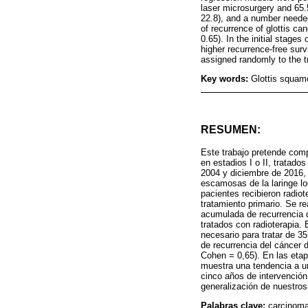
laser microsurgery and 65.5
22.8), and a number needed
of recurrence of glottis ca
0.65). In the initial stage
higher recurrence-free survi
assigned randomly to the tr
Key words:
Glottis squamo
RESUMEN:
Este trabajo pretende comp
en estadios I o II, tratado
2004 y diciembre de 2016, 
escamosas de la laringe loc
pacientes recibieron radio
tratamiento primario. Se r
acumulada de recurrencia d
tratados con radioterapia.
necesario para tratar de 3
de recurrencia del cáncer d
Cohen = 0,65). En las etap
muestra una tendencia a un
cinco años de intervención
generalización de nuestros
Palabras clave:
carcinoma