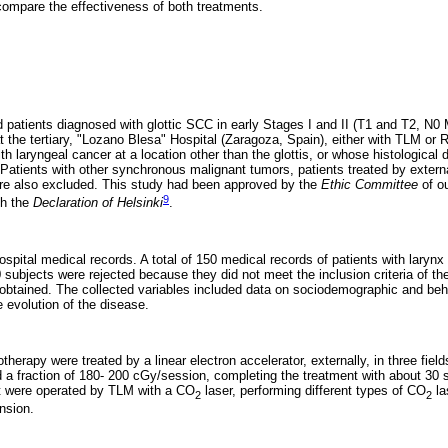
 compare the effectiveness of both treatments.
ed patients diagnosed with glottic SCC in early Stages I and II (T1 and T2, N0
t the tertiary, "Lozano Blesa" Hospital (Zaragoza, Spain), either with TLM or 
h laryngeal cancer at a location other than the glottis, or whose histological 
atients with other synchronous malignant tumors, patients treated by externa
ere also excluded. This study had been approved by the
Ethic Committee
of ou
9
th the
Declaration of Helsinki
.
spital medical records. A total of 150 medical records of patients with larynx 
subjects were rejected because they did not meet the inclusion criteria of th
 obtained. The collected variables included data on sociodemographic and behav
e evolution of the disease.
herapy were treated by a linear electron accelerator, externally, in three field
a fraction of 180- 200 cGy/session, completing the treatment with about 30 
nt were operated by TLM with a CO
laser, performing different types of CO
la
2
2
nsion.