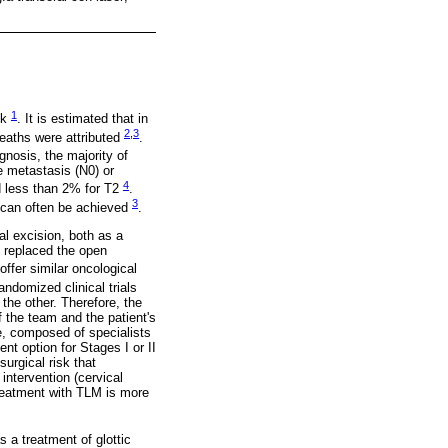
1
ck
. It is estimated that in
2
,
3
eaths were attributed
.
gnosis, the majority of
de metastasis (N0) or
4
d less than 2% for T2
.
3
 can often be achieved
.
al excision, both as a
s replaced the open
offer similar oncological
andomized clinical trials
 the other. Therefore, the
 the team and the patient's
e, composed of specialists
nt option for Stages I or II
surgical risk that
intervention (cervical
 treatment with TLM is more
 a treatment of glottic