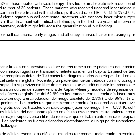
% in those treated with radiotherapy. This led to an absolute risk reduction o
 to treat of 35 patients. Those patients who received transoral laser microsu
ncer than those treated with radiotherapy (hazard ratio, HR = 0.83; 95% CI 0.4
s of glottis squamous cell carcinoma, treatment with transoral laser microsurg
val than treatment with radical radiotherapy in the first five years of intervent
eatment, which might influence the generalization of our findings.
us cell carcinoma; early stages; radiotherapy; transoral laser microsurgery; r
arar la tasa de supervivencia libre de recurrencia entre pacientes con carci
s con microcirugía láser transoral o radioterapia, en un hospital Español de ter
se recopilaron datos de 120 pacientes diagnosticados con etapas I o II de c
alizada en la glotis. Noventa y un pacientes fueron tratados con microcirugía
terapia. La supervivencia libre de recurrencia se estudió durante los primeros
ealizaron curvas de supervivencia de Kaplan-Meier y modelos de regresión de 
el cáncer de glotis fue del 62,6% en los tratados con microcirugía láser tran
 Esto condujo a una reducción del riesgo absoluto del 2,9% (IC del 95%: -17,1
5 pacientes. Los pacientes que recibieron microcirugía transoral con láser tu
e glotis que los tratados con radioterapia (razón de riesgo, HR = 0,83; IC del
as iniciales del carcinoma glótico de células escamosas, el tratamiento con mi
a mayor supervivencia libre de recidivas que el tratamiento con radioterapia 
. Los pacientes no fueron asignados aleatoriamente a un grupo de tratamiento,
 hallazgos.
 de células escamosas glóticas; estadios tempranos; radioterapia; microcirugí