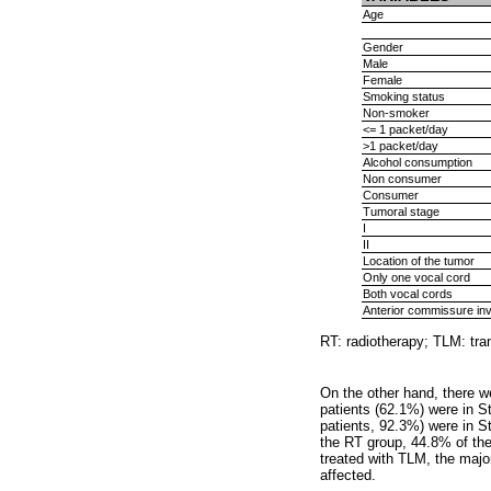
Age
Gender
Male
Female
Smoking status
Non-smoker
<= 1 packet/day
>1 packet/day
Alcohol consumption
Non consumer
Consumer
Tumoral stage
I
II
Location of the tumor
Only one vocal cord
Both vocal cords
Anterior commissure in
RT: radiotherapy; TLM: tra
On the other hand, there we
patients (62.1%) were in St
patients, 92.3%) were in S
the RT group, 44.8% of the 
treated with TLM, the majo
affected.