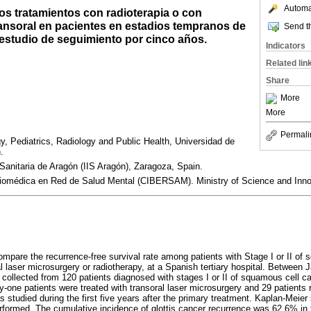
Automat
os tratamientos con radioterapia o con
ransoral en pacientes en estadios tempranos de
Send th
 estudio de seguimiento por cinco años.
Indicators
Related lin
Share
More
More
Permali
y, Pediatrics, Radiology and Public Health, Universidad de
.
 Sanitaria de Aragón (IIS Aragón), Zaragoza, Spain.
Biomédica en Red de Salud Mental (CIBERSAM). Ministry of Science and Innov
mpare the recurrence-free survival rate among patients with Stage I or II of
ral laser microsurgery or radiotherapy, at a Spanish tertiary hospital. Between
ollected from 120 patients diagnosed with stages I or II of squamous cell ca
ety-one patients were treated with transoral laser microsurgery and 29 patients
s studied during the first five years after the primary treatment. Kaplan-Meie
formed. The cumulative incidence of glottis cancer recurrence was 62.6% in t