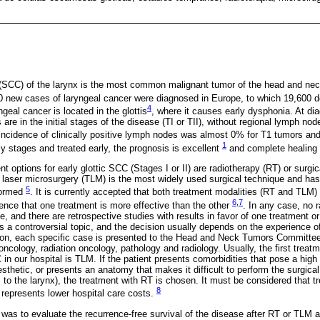
SCC) of the larynx is the most common malignant tumor of the head and ne
0 new cases of laryngeal cancer were diagnosed in Europe, to which 19,600 d
4
eal cancer is located in the glottis
, where it causes early dysphonia. At dia
 are in the initial stages of the disease (TI or TII), without regional lymph no
e incidence of clinically positive lymph nodes was almost 0% for T1 tumors an
1
y stages and treated early, the prognosis is excellent
and complete healing
nt options for early glottic SCC (Stages I or II) are radiotherapy (RT) or surgic
l laser microsurgery (TLM) is the most widely used surgical technique and ha
5
formed
. It is currently accepted that both treatment modalities (RT and TLM) 
6
,
7
dence that one treatment is more effective than the other
. In any case, no r
, and there are retrospective studies with results in favor of one treatment or
s a controversial topic, and the decision usually depends on the experience of
ution, each specific case is presented to the Head and Neck Tumors Committe
oncology, radiation oncology, pathology and radiology. Usually, the first treatme
 in our hospital is TLM. If the patient presents comorbidities that pose a high 
sthetic, or presents an anatomy that makes it difficult to perform the surgical 
ss to the larynx), the treatment with RT is chosen. It must be considered that
8
 represents lower hospital care costs.
 was to evaluate the recurrence-free survival of the disease after RT or TLM as