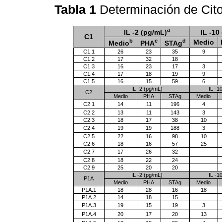
Tabla 1
Determinación de Cit
a
IL -2 (pg/mL)
IL -10
C1
b
c
d
Medio
Medio
PHA
STAg
C1.1
26
23
35
9
C1.2
17
32
18
C1.3
16
23
17
3
C1.4
17
18
19
9
C1.5
16
15
59
6
IL -2 (pg/mL)
IL -1
C2
Medio
PHA
STAg
Medio
C2.1
14
11
196
4
C2.2
13
11
143
3
C2.3
18
17
38
10
C2.4
19
19
188
3
C2.5
22
16
98
10
C2.6
18
16
57
25
C2.7
17
26
32
C2.8
18
22
24
C2.9
25
20
20
IL -2 (pg/mL)
IL -1
P1A
Medio
PHA
STAg
Medio
P1A.1
18
28
16
18
P1A.2
14
18
15
P1A.3
19
15
19
3
P1A.4
20
17
20
13