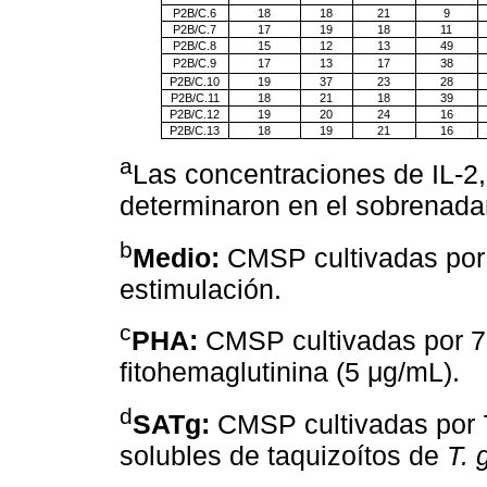
P2B/C.6
18
18
21
9
P2B/C.7
17
19
18
11
P2B/C.8
15
12
13
49
P2B/C.9
17
13
17
38
P2B/C.10
19
37
23
28
P2B/C.11
18
21
18
39
P2B/C.12
19
20
24
16
P2B/C.13
18
19
21
16
a
Las concentraciones de IL-2,
determinaron en el sobrenadan
b
Medio:
CMSP cultivadas por 
estimulación.
c
PHA:
CMSP cultivadas por 7
fitohemaglutinina (5 μg/mL).
d
SATg:
CMSP cultivadas por 7
solubles de taquizoítos de
T. 