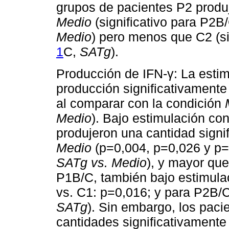
grupos de pacientes P2 produ
Medio
(significativo para P2B/
Medio
) pero menos que C2 (si
1
C,
SATg
).
Producción de IFN-γ: La esti
producción significativamente
al comparar con la condición
Medio
). Bajo estimulación c
produjeron una cantidad sign
Medio
(p=0,004, p=0,026 y p=
SATg vs. Medio
), y mayor qu
P1B/C, también bajo estimulac
vs. C1: p=0,016; y para P2B/C
SATg
). Sin embargo, los pac
cantidades significativamente