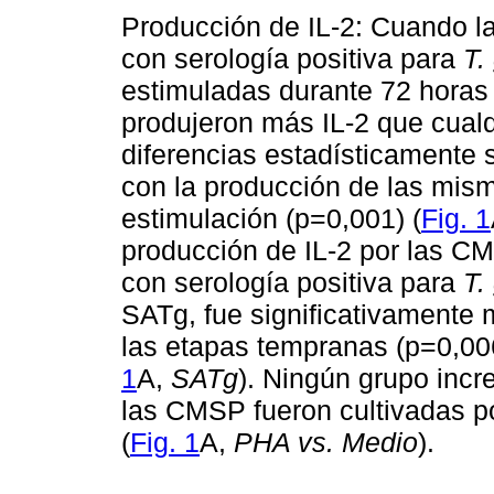
Producción de IL-2: Cuando l
con serología positiva para
T.
estimuladas durante 72 horas
produjeron más IL-2 que cualq
diferencias estadísticamente 
con la producción de las mism
estimulación (p=0,001) (
Fig. 1
producción de IL-2 por las CM
con serología positiva para
T.
SATg, fue significativamente 
las etapas tempranas (p=0,006
1
A,
SATg
). Ningún grupo inc
las CMSP fueron cultivadas p
(
Fig. 1
A,
PHA vs. Medio
).