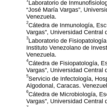
Laboratorio de Inmunofisiolo
“José María Vargas”, Univers
Venezuela.
2
Cátedra de Inmunología, Esc
Vargas”, Universidad Central
3
Laboratorio de Fisiopatologí
Instituto Venezolano de Inves
Venezuela.
4
Cátedra de Fisiopatología, E
Vargas”, Universidad Central
5
Servicio de Infectología, Hosp
Algodonal, Caracas. Venezuel
6
Cátedra de Microbiología, E
Vargas”, Universidad Central
7