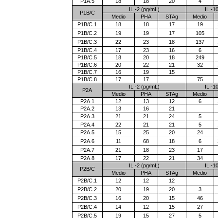
P1A.5
18
18
20
4
IL -2 (pg/mL)
IL -1
P1B/C
Medio
PHA
STAg
Medio
P1B/C.1
18
18
17
19
P1B/C.2
19
19
17
105
P1B/C.3
22
23
18
137
P1B/C.4
17
23
16
6
P1B/C.5
18
20
18
249
P1B/C.6
20
22
21
32
P1B/C.7
16
19
15
P1B/C.8
17
17
75
IL -2 (pg/mL)
IL -1
P2A
Medio
PHA
STAg
Medio
P2A.1
12
13
12
6
P2A.2
13
16
21
P2A.3
21
21
24
5
P2A.4
22
21
21
5
P2A.5
15
25
20
24
P2A.6
11
68
18
6
P2A.7
21
18
23
17
P2A.8
17
22
21
34
IL -2 (pg/mL)
IL -1
P2B/C
Medio
PHA
STAg
Medio
P2B/C.1
12
12
12
P2B/C.2
20
19
20
3
P2B/C.3
16
20
15
46
P2B/C.4
14
12
15
27
P2B/C.5
19
15
27
5