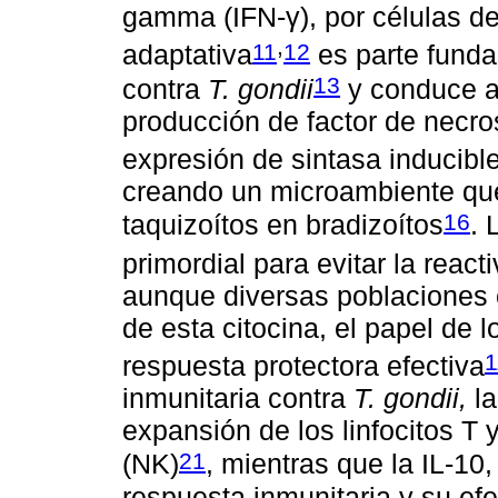
gamma (IFN-γ), por células de
,
11
12
adaptativa
es parte funda
13
contra
T. gondii
y conduce a
producción de factor de necros
expresión de sintasa inducible
creando un microambiente que
16
taquizoítos en bradizoítos
. 
primordial para evitar la react
aunque diversas poblaciones c
de esta citocina, el papel de l
1
respuesta protectora efectiva
inmunitaria contra
T. gondii,
la
expansión de los linfocitos T y
21
(NK)
, mientras que la IL-10
respuesta inmunitaria y su efe