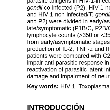
parasite antigens in HIV-1-infec
gondii
co-infected (P2), HIV-1-n
and HIV-1-non-infected/
T. gondi
and P2) were divided in early/
late/symptomatic (P1B/C, P2B/C
lymphocyte counts (>350 or <350
from early/asymptomatic stages,
production of IL-2, TNF-α and I
patients were compared with C2
impair anti-parasitic response in
reactivation of parasitic latent 
damage and impairment of neuro
Key words:
HIV-1; Toxoplasma 
INTRODUCCIÓN