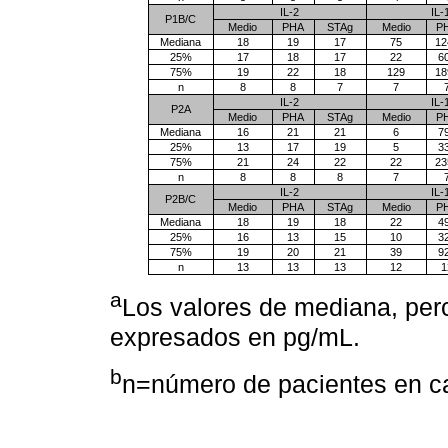
IL-2
IL-
P1B/C
Medio
PHA
STAg
Medio
P
Mediana
18
19
17
75
12
25%
17
18
17
22
6
75%
19
22
18
129
18
n
8
8
7
7
IL-2
IL-
P2A
Medio
PHA
STAg
Medio
P
Mediana
16
21
21
6
7
25%
13
17
19
5
3
75%
21
24
22
22
23
n
8
8
8
7
IL-2
IL-
P2B/C
Medio
PHA
STAg
Medio
P
Mediana
18
19
18
22
4
25%
16
13
15
10
3
75%
19
20
21
39
9
n
13
13
13
12
1
a
Los valores de mediana, perc
expresados en pg/mL.
b
n=número de pacientes en c