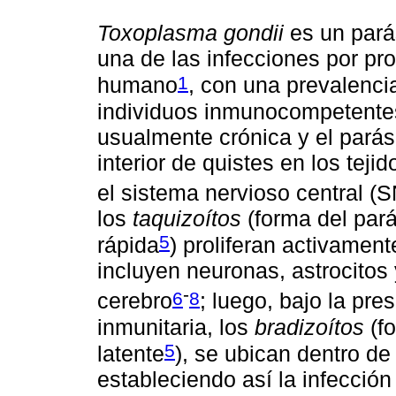
Toxoplasma gondii
es un parás
una de las infecciones por p
1
humano
, con una prevalenci
individuos inmunocompetentes
usualmente crónica y el parás
interior de quistes en los tej
el sistema nervioso central (
los
taquizoítos
(forma del pará
5
rápida
) proliferan activamen
incluyen neuronas, astrocitos 
-
6
8
cerebro
; luego, bajo la pre
inmunitaria, los
bradizoítos
(fo
5
latente
), se ubican dentro de
estableciendo así la infección