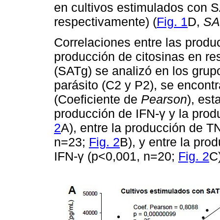
en cultivos estimulados con 
respectivamente) (
Fig. 1
D,
SA
Correlaciones entre las produ
producción de citosinas en re
(SATg) se analizó en los grupo
parásito (C2 y P2), se encontr
(Coeficiente de
Pearson
), est
producción de IFN-γ y la prod
2
A), entre la producción de T
n=23;
Fig. 2
B), y entre la pro
IFN-γ (p<0,001, n=20;
Fig. 2
C)