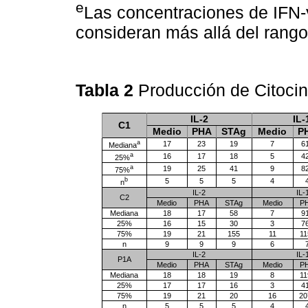
e
Las concentraciones de IFN
consideran más allá del rango 
Tabla 2
Producción de Citocin
IL-2
IL-
C1
Medio
PHA
STAg
Medio
P
a
17
23
19
7
6
Mediana
a
16
17
18
5
4
25%
a
19
25
41
9
8
75%
b
5
5
5
4
n
IL-2
IL-
C2
Medio
PHA
STAg
Medio
P
Mediana
18
17
58
7
9
25%
16
15
30
3
7
75%
19
21
155
11
11
n
9
9
9
6
IL-2
IL-
P1A
Medio
PHA
STAg
Medio
P
Mediana
18
18
19
8
11
25%
17
17
16
3
4
75%
19
21
20
16
20
n
5
5
5
4