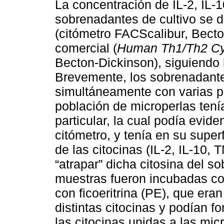
La concentración de IL-2, IL-1
sobrenadantes de cultivo se de
(citómetro FACScalibur, Becto
comercial (
Human Th1/Th2 Cyt
Becton-Dickinson), siguiendo l
Brevemente, los sobrenadante
simultáneamente con varias p
población de microperlas tení
particular, la cual podía evide
citómetro, y tenía en su super
de las citocinas (IL-2, IL-10,
“atrapar” dicha citosina del 
muestras fueron incubadas co
con ficoeritrina (PE), que era
distintas citocinas y podían 
las citocinas unidas a las mic