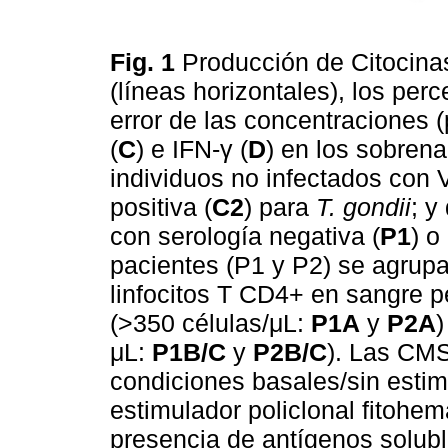
Fig. 1
Producción de Citocina
(líneas horizontales), los perc
error de las concentraciones (
(
C
) e IFN-γ (
D
) en los sobren
individuos no infectados con 
positiva (
C2
) para
T. gondii
; y
con serología negativa (
P1
) o
pacientes (P1 y P2) se agrup
linfocitos T CD4+ en sangre pe
(>350 células/μL:
P1A
y
P2A
)
μL:
P1B/C
y
P2B/C
). Las CMS
condiciones basales/sin estim
estimulador policlonal fitohem
presencia de antígenos solubl