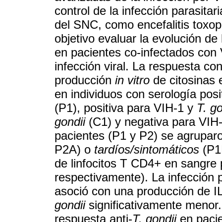
control de la infección parasita
del SNC, como encefalitis toxop
objetivo evaluar la evolución de
en pacientes co-infectados con V
infección viral. La respuesta co
producción
in vitro
de citosinas 
en individuos con serología pos
(P1), positiva para VIH-1 y
T. go
gondii
(C1) y negativa para VIH-
pacientes (P1 y P2) se agrupar
P2A) o
tardíos/sintomáticos
(P1
de linfocitos T CD4+ en sangre 
respectivamente). La infección
asoció con una producción de I
gondii
significativamente menor.
respuesta anti-
T. gondii
en pacie