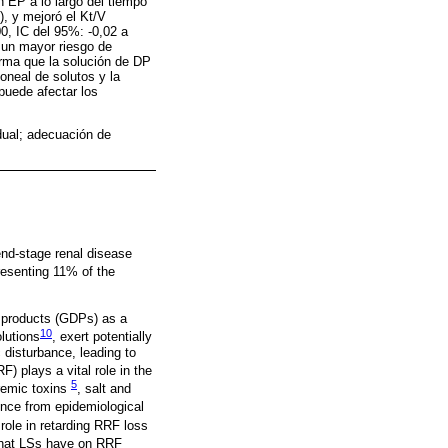
 EP a lo largo del tiempo
, y mejoró el Kt/V
0, IC del 95%: -0,02 a
 un mayor riesgo de
irma que la solución de DP
oneal de solutos y la
puede afectar los
idual; adecuación de
end-stage renal disease
resenting 11% of the
n products (GDPs) as a
10
olutions
, exert potentially
 disturbance, leading to
F) plays a vital role in the
5
remic toxins
, salt and
nce from epidemiological
role in retarding RRF loss
 that LSs have on RRF