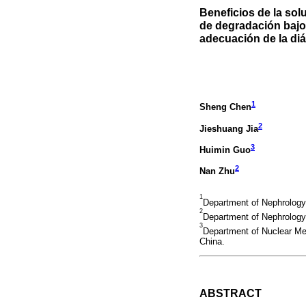
Beneficios de la sol
de degradación bajo 
adecuación de la diá
1
Sheng Chen
2
Jieshuang Jia
3
Huimin Guo
2
Nan Zhu
1
Department of Nephrology,
2
Department of Nephrology
3
Department of Nuclear Med
China.
ABSTRACT