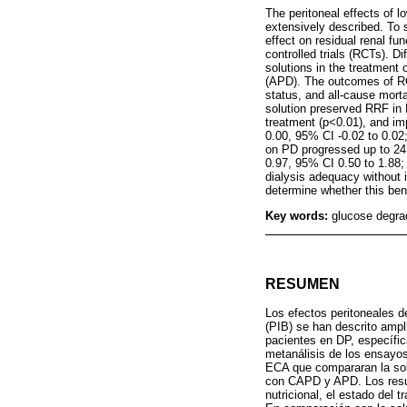
The peritoneal effects of 
extensively described. To s
effect on residual renal f
controlled trials (RCTs). 
solutions in the treatment
(APD). The outcomes of RCT
status, and all-cause mort
solution preserved RRF in 
treatment (p<0.01), and i
0.00, 95% CI -0.02 to 0.0
on PD progressed up to 24 
0.97, 95% CI 0.50 to 1.88
dialysis adequacy without i
determine whether this bene
Key words:
glucose degrad
RESUMEN
Los efectos peritoneales d
(PIB) se han descrito ampl
pacientes en DP, específica
metanálisis de los ensayos
ECA que compararan la sol
con CAPD y APD. Los resul
nutricional, el estado del 