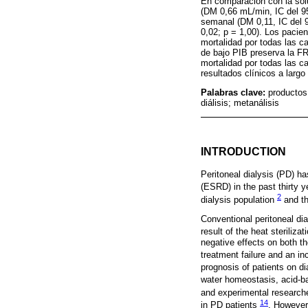
En comparación con la solu
(DM 0,66 mL/min, IC del 95
semanal (DM 0,11, IC del 9
0,02; p = 1,00). Los paci
mortalidad por todas las c
de bajo PIB preserva la FRR
mortalidad por todas las c
resultados clínicos a largo
Palabras clave:
productos 
diálisis; metanálisis
INTRODUCTION
Peritoneal dialysis (PD) h
(ESRD) in the past thirty 
2
dialysis population
and th
Conventional peritoneal di
result of the heat steriliza
negative effects on both th
treatment failure and an in
prognosis of patients on di
water homeostasis, acid-ba
and experimental researc
14
in PD patients
. However