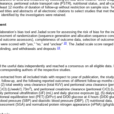
earance, peritoneal solute transport rate (PSTR), nutritional status, and all-c
least 12 months of duration of follow-up without restriction on sample size. T
 titles and abstracts of all electronic citations to select studies that met the 
es identified by the investigators were retained.
ment
oration’s bias tool and Jadad score for assessing the risk of bias for the inc
essment of randomization (sequence generation and allocation sequence conc
and outcome assessors), completeness of outcome data, selection of outcomes
18
 were scored with “yes,” “no,” and “unclear”
. The Jadad scale score ranged 
19
blinding, and withdrawals and dropouts
.
d the useful data independently and reached a consensus on all eligible data.
 corresponding authors of the respective studies.
extracted from all included trials with respect to year of publication, the stu
ls, follow-up, and the following reported outcomes of different follow-up months 
2) total weekly urea clearance (total Kt/V) and peritoneal urea clearance (perit
2
 CrCl) (L/week/1.73m
), and peritoneal creatinine clearance (peritoneal CrCl) 
y peritoneal ultrafiltration (UF) (mL) and daily glucose exposure (g), (5) dialy
ritoneal equilibration test (PET) (D/Pcr) and D/D0 glucose at 4 hours (D/D0 glu
blood pressure (SBP) and diastolic blood pressure (DBP), (7) nutritional data,
assessment (SGA) and normalized protein nitrogen appearance (nPNA) (g/kg/day)