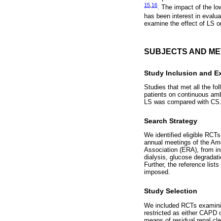
15
,
16
. The impact of the lo
has been interest in evalua
examine the effect of LS o
SUBJECTS AND M
Study Inclusion and Ex
Studies that met all the fol
patients on continuous amb
LS was compared with CS. 
Search Strategy
We identified eligible RC
annual meetings of the Am
Association (ERA), from in
dialysis, glucose degradat
Further, the reference list
imposed.
Study Selection
We included RCTs examinin
restricted as either CAPD
means of residual renal cle