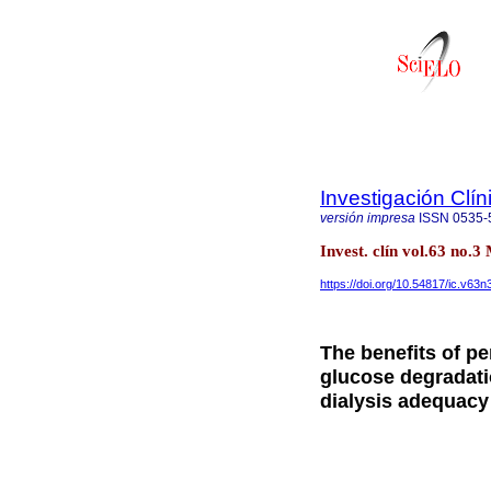
Investigación Clín
versión impresa
ISSN
0535-
Invest. clín vol.63 no
https://doi.org/10.54817/ic.v63
The benefits of pe
glucose degradati
dialysis adequacy 