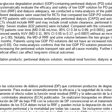
low-glucose degradation product (GDP)-containing peritoneal dialysis (PD) sol
ystematically evaluate the efficacy and safety of low GDP solution for PD pat
unction (RRF) and dialysis adequacy, we conducted a meta-analysis of the pub
Different databases were searched for RCTs that compared low GDP-PD soluti
 of PD patients with continuous ambulatory peritoneal dialysis (CAPD) and aut
s should include RRF and may include small solute clearance, peritoneal tran
ality. Seven studies (632 patients) were included. Compared with the conventi
PD patients over time (MD 0.66 mL/min, 95% CI 0.34 to 0.99; p<0.0001), parti
mproved weekly Kt/V (MD 0.11, 95% CI 0.05 to 0.17; p=0.0007) without an inc
2; p=1.00). Notably, the MD of RRF and urine volume between the two groups 
months. Patients using low GDP PD solutions did not have an increased risk 
; p=0.93). Our meta-analysis confirms that the low GDP PD solution preserve
ncreasing the peritoneal solute transport rate and all-cause mortality. Further 
ficial effect can affect long-term clinical outcomes.
ation products; peritoneal dialysis solution; residual renal function; dialysis
e las soluciones de diálisis peritoneal (DP) que contienen productos de degr
iamente. Para evaluar sistemáticamente la eficacia y la seguridad de la solu
mente el efecto sobre la función renal residual (RRF) y la adecuación de la d
 controlados aleatorios (ECA) publicados. Se realizaron búsquedas en difere
ución de DP de bajo PIB con la solución de DP convencional en el tratamien
tados de los ECA deben incluir la RRF y pueden incluir la depuración de sol
transporte peritoneal y la mortalidad por todas las causas. Se incluyeron siete