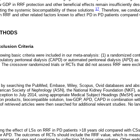
w GDP in RRF protection and other beneficial effects remain insufficiently de
17
ting the systemic biocompatibility of these solutions
. Therefore, we conduc
n RRF and other related factors known to affect PD in PD patients compared 
ETHODS
clusion Criteria
lowing basic criteria were included in our meta-analysis: (1) a randomized contr
ulatory peritoneal dialysis (CAPD) or automated peritoneal dialysis (APD) as
The crossover randomized trials or RCTs that did not assess RRF were excl
Ts by searching the PubMed, Embase, Wiley, Scopus, Ovid databases and abst
erican Society of Nephrology (ASN), the National Kidney Foundation (NKF), 
ception to July 2014, using appropriate Medical Subject Headings (MeSH) and
ion products, biocompatible solution, low-GDP, APD, CAPD in combination with 
s of retrieved articles were then searched for additional relevant studies. No la
g the effect of LSs on RRF in PD patients >18 years old compared with CS
 or APD. The outcomes of RCTs should include the RRF value, which is measu
arances of urea and creatinine by collecting 24-hour urine volume. Other endp