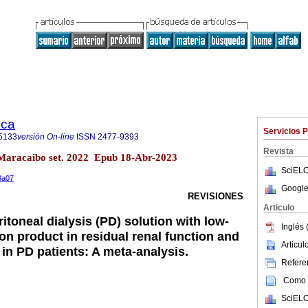
ica
Servicios 
5133
versión On-line
ISSN
2477-9393
Revista
.3 Maracaibo set. 2022 Epub 18-Abr-2023
SciELO
n3a07
Google
REVISIONES
Articulo
ritoneal dialysis (PD) solution with low-
Inglés 
on product in residual renal function and
Articu
in PD patients: A meta-analysis.
Referen
Como c
SciELO