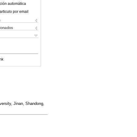
ción automática
articulo por email
s
cionados
nk
versity, Jinan, Shandong,