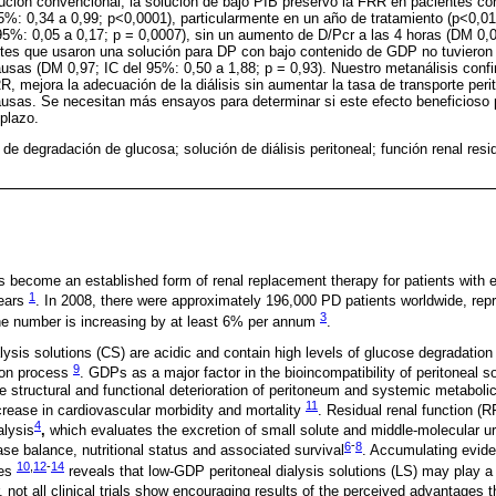
ción convencional, la solución de bajo PIB preservó la FRR en pacientes con
%: 0,34 a 0,99; p<0,0001), particularmente en un año de tratamiento (p<0,01)
5%: 0,05 a 0,17; p = 0,0007), sin un aumento de D/Pcr a las 4 horas (DM 0,0
entes que usaron una solución para DP con bajo contenido de GDP no tuvieron
ausas (DM 0,97; IC del 95%: 0,50 a 1,88; p = 0,93). Nuestro metanálisis conf
, mejora la adecuación de la diálisis sin aumentar la tasa de transporte perit
ausas. Se necesitan más ensayos para determinar si este efecto beneficioso 
 plazo.
de degradación de glucosa; solución de diálisis peritoneal; función renal res
as become an established form of renal replacement therapy for patients with 
1
years
. In 2008, there were approximately 196,000 PD patients worldwide, rep
3
e number is increasing by at least 6% per annum
.
alysis solutions (CS) are acidic and contain high levels of glucose degradatio
9
tion process
. GDPs as a major factor in the bioincompatibility of peritoneal s
e structural and functional deterioration of peritoneum and systemic metabolic
11
crease in cardiovascular morbidity and mortality
. Residual renal function (RR
4
alysis
,
which evaluates the excretion of small solute and middle-molecular u
6
-
8
se balance, nutritional status and associated survival
. Accumulating evide
10
,
12
-
14
hes
reveals that low-GDP peritoneal dialysis solutions (LS) may play a 
, not all clinical trials show encouraging results of the perceived advantages