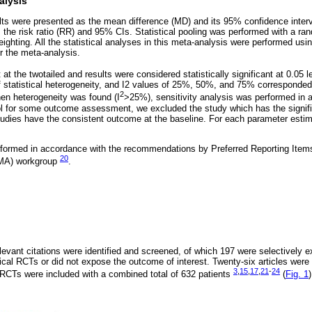
alysis
ts were presented as the mean difference (MD) and its 95% confidence inter
the risk ratio (RR) and 95% CIs. Statistical pooling was performed with a r
eighting. All the statistical analyses in this meta-analysis were performed u
r the meta-analysis.
at the twotailed and results were considered statistically significant at 0.05 l
 statistical heterogeneity, and I2 values of 25%, 50%, and 75% corresponded
2
hen heterogeneity was found (I
>25%), sensitivity analysis was performed in a
l for some outcome assessment, we excluded the study which has the signific
studies have the consistent outcome at the baseline. For each parameter estim
formed in accordance with the recommendations by Preferred Reporting Item
20
MA) workgroup
.
relevant citations were identified and screened, of which 197 were selectively 
cal RCTs or did not expose the outcome of interest. Twenty-six articles were r
3
,
15
,
17
,
21
-
24
 RCTs were included with a combined total of 632 patients
(
Fig. 1
)