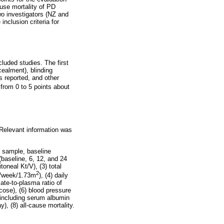
ause mortality of PD
wo investigators (NZ and
inclusion criteria for
luded studies. The first
ealment), blinding
 reported, and other
from 0 to 5 points about
 Relevant information was
dy sample, baseline
(baseline, 6, 12, and 24
oneal Kt/V), (3) total
2
(L/week/1.73m
), (4) daily
sate-to-plasma ratio of
cose), (6) blood pressure
 including serum albumin
, (8) all-cause mortality.