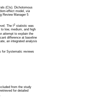
vals (CIs). Dichotomous
andom-effect model,
via
sing Review Manager 5
2
evel. The I
statistic was
 to low, medium, and high
n attempt to explain the
ant difference at baseline
ate, an integrated analysis
s for Systematic reviews
excluded from the study
etrieved for detailed
.