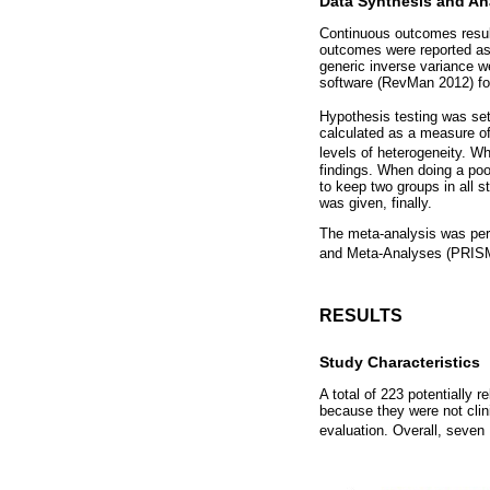
Data Synthesis and An
Continuous outcomes resul
outcomes were reported as 
generic inverse variance w
software (RevMan 2012) fo
Hypothesis testing was set 
calculated as a measure of
levels of heterogeneity. W
findings. When doing a poo
to keep two groups in all 
was given, finally.
The meta-analysis was per
and Meta-Analyses (PRIS
RESULTS
Study Characteristics
A total of 223 potentially 
because they were not clini
evaluation. Overall, seven