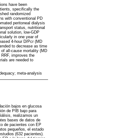
utions have been
ients, specifically the
lished randomized
ons with conventional PD
omated peritoneal dialysis
sport status, nutritional
onal solution, low-GDP
cularly in one year of
reased 4-hour D/Pcr (MD
tended to decrease as time
of all-cause mortality (MD
s RRF, improves the
trials are needed to
 adequacy; meta-analysis
adación bajos en glucosa
ción de PIB bajo para
iálisis, realizamos un
ntes bases de datos de
to de pacientes con EP
utos pequeños, el estado
 estudios (632 pacientes).