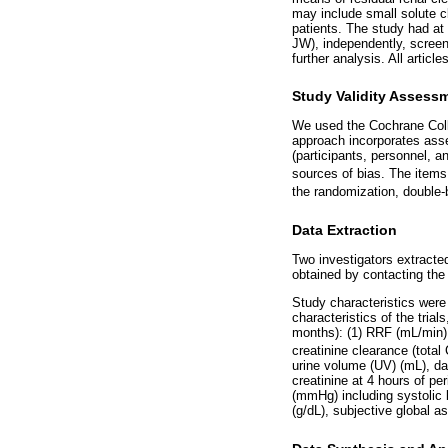
may include small solute cl
patients. The study had at 
JW), independently, screened
further analysis. All articl
Study Validity Assess
We used the Cochrane Collab
approach incorporates ass
(participants, personnel, 
sources of bias. The items
the randomization, double-
Data Extraction
Two investigators extracte
obtained by contacting the
Study characteristics were 
characteristics of the tria
months): (1) RRF (mL/min) (
creatinine clearance (total
urine volume (UV) (mL), dail
creatinine at 4 hours of pe
(mmHg) including systolic 
(g/dL), subjective global 