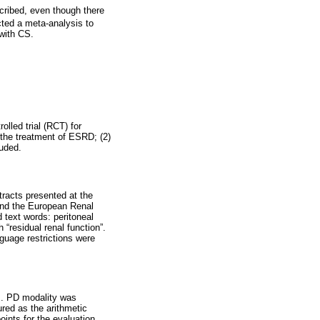
scribed, even though there
ted a meta-analysis to
with CS.
olled trial (RCT) for
 the treatment of ESRD; (2)
uded.
racts presented at the
and the European Renal
 text words: peritoneal
“residual renal function”.
nguage restrictions were
s. PD modality was
red as the arithmetic
oints for the evaluation