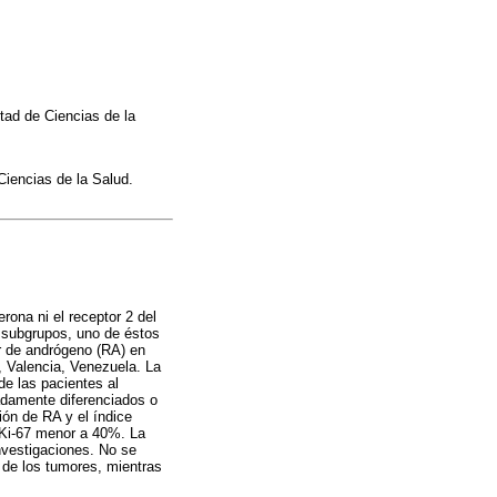
tad de Ciencias de la
iencias de la Salud.
ona ni el receptor 2 del
 subgrupos, uno de éstos
or de andrógeno (RA) en
, Valencia, Venezuela. La
de las pacientes al
adamente diferenciados o
ión de RA y el índice
 Ki-67 menor a 40%. La
nvestigaciones. No se
o de los tumores, mientras