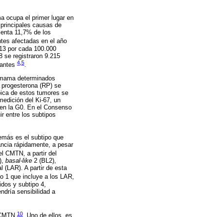
a ocupa el primer lugar en
principales causas de
senta 11,7% de los
ntes afectadas en el año
 13 por cada 100.000
8 se registraron 9.215
4
,
5
tantes
.
de mama determinados
 progesterona (RP) se
ípica de estos tumores se
 medición del Ki-67, un
o en la G0. En el Consenso
r entre los subtipos
emás es el subtipo que
ancia rápidamente, a pesar
l CMTN, a partir del
),
basal-like
2 (BL2),
 (LAR). A partir de esta
po 1 que incluye a los LAR,
dos y subtipo 4,
dría sensibilidad a
10
n CMTN
. Uno de ellos, es