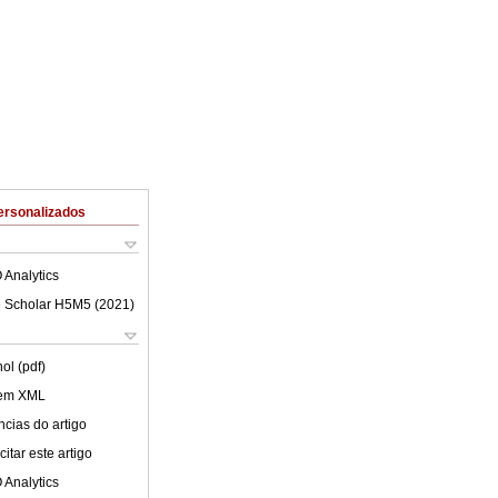
ersonalizados
 Analytics
 Scholar H5M5 (
2021
)
ol (pdf)
 em XML
cias do artigo
itar este artigo
 Analytics