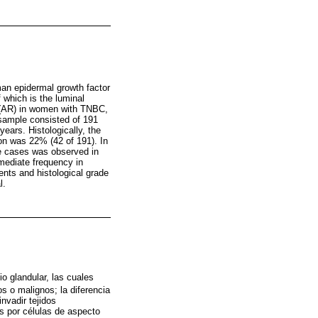
an epidermal growth factor
 which is the luminal
r (AR) in women with TNBC,
 sample consisted of 191
ears. Histologically, the
ion was 22% (42 of 191). In
ve cases was observed in
rmediate frequency in
ients and histological grade
l.
o glandular, las cuales
 o malignos; la diferencia
nvadir tejidos
s por células de aspecto