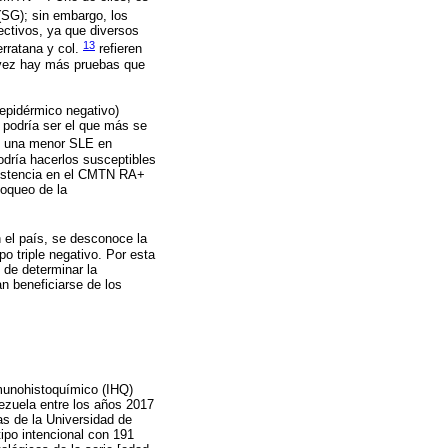
(SG); sin embargo, los
ectivos, ya que diversos
13
erratana y col.
refieren
a vez hay más pruebas que
epidérmico negativo)
 podría ser el que más se
n una menor SLE en
odría hacerlos susceptibles
sistencia en el CMTN RA+
loqueo de la
n el país, se desconoce la
 triple negativo. Por esta
 de determinar la
an beneficiarse de los
nmunohistoquímico (IHQ)
ezuela entre los años 2017
as de la Universidad de
ipo intencional con 191