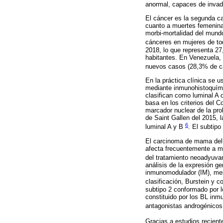
anormal, capaces de invadi
El cáncer es la segunda c
cuanto a muertes femenina
morbi-mortalidad del mund
cánceres en mujeres de t
2018, lo que representa 2
habitantes. En Venezuela, 
nuevos casos (28,3% de ca
En la práctica clínica se 
mediante inmunohistoquími
clasifican como luminal A 
basa en los criterios del C
marcador nuclear de la pro
de Saint Gallen del 2015, 
6
luminal A y B
. El subtip
El carcinoma de mama del 
afecta frecuentemente a mu
del tratamiento neoadyuv
análisis de la expresión g
inmunomodulador (IM), m
clasificación, Burstein y c
subtipo 2 conformado por 
constituido por los BL in
antagonistas androgénicos
Gracias a estudios recien