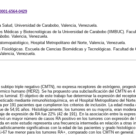
-0001-6564-0429
a Salud, Universidad de Carabobo, Valencia, Venezuela.
nes Médicas y Biotecnológicas de la Universidad de Carabobo (IIMBUC). Facul
abobo. Valencia, Venezuela.
tomopatológico, Hospital Metropolitano del Norte, Valencia, Venezuela.
 Fisiológicas. Escuela de Ciencias Biomédicas y Tecnológicas. Facultad de C
Valencia, Venezuela.
ubtipo triple negativo (CMTN), no expresa receptores de estrógeno, progester
dérmico humano (HER2). Se ha propuesto una subclasificación del CMTN en 4
os luminal. El objetivo de este trabajo fue determinar la expresión del recept
ticado mediante inmunohistoquímica, en el Hospital Metropolitano del Norte
por 191 pacientes que cumplieron los criterios de inclusión. La edad media 
ue de 54,91 años. Histológicamente, los tumores en su mayoría, eran moder
taje de expresión de RA fue 22% (42 de 191). En la asociación entre la expres
bservó un mayor número de casos RA positivo en los tumores con expresión de
da en este estudio representa una frecuencia intermedia en relación a otras i
tadísticamente significativas con la edad de las pacientes y grado histológic
o Ki-67 fue menor para los tumores RA+, comparado con los CMTN en general.