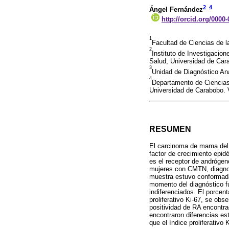
2
4
Ángel Fernández
http://orcid.org/0000
1
Facultad de Ciencias de l
2
Instituto de Investigacio
Salud, Universidad de Car
3
Unidad de Diagnóstico Ana
4
Departamento de Ciencias
Universidad de Carabobo. 
RESUMEN
El carcinoma de mama del s
factor de crecimiento epi
es el receptor de andrógen
mujeres con CMTN, diagnos
muestra estuvo conformada 
momento del diagnóstico f
indiferenciados. El porcen
proliferativo Ki-67, se o
positividad de RA encontra
encontraron diferencias es
que el índice proliferativ