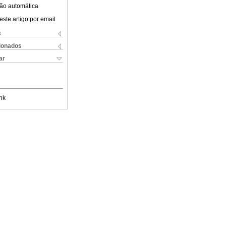
ão automática
este artigo por email
s
cionados
ar
nk