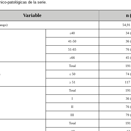
nico-patológicas de la serie.
Variable
n 
rango)
54,91
≤40
34 
41-50
36 
51-65
76 
≥66
45 
Total
191
s
≤ 50
74 
≥ 51
117 
Total
191
I
36 
II
76 
III
79 
Total
191