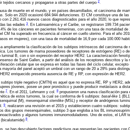
2
r tejidos cercanos y propagarse a otras partes del cuerpo
.
ausa de muerte en el mundo, y en países desarrollados, el carcinoma de mam
s. Solo en 2020 ocasionó 684.944 defunciones. El CM constituye una de las 
o con 2.261.416 nuevos casos diagnosticados para el año 2020, lo que repre
3
odas las edades
. En Latinoamérica y el Caribe, se registraron 199.734 pacie
7,4% de los cánceres en pacientes femeninas, con una tasa de mortalidad de
el CM ha superado en frecuencia al cáncer en cuello uterino. Para el año 201
sos en mujeres), con una tasa de mortalidad de 16,9 por cada 100.000 habi
usa ampliamente la clasificación de los subtipos intrínsecos del carcinoma 
ca. Los tumores de mama poseedores de receptores de estrógeno (RE) o de
o luminal B, con o sin expresión del receptor HER2. La caracterización fenot
onsenso de Saint Gallen, a partir del análisis de los receptores descritos y la
liferación celular que se expresa en todas las fases del ciclo celular, except
la mayoría del panel aceptó un umbral con un rango de 20 a 29% para distingui
o HER2 enriquecido presenta ausencia de RE y RP, con expresión de HER2.
subtipo triple negativo (CMTN) es aquel que no expresa RE, RP y HER2, ad
jeres jóvenes, posee un peor pronóstico y puede producir metástasis a dist
7
8
ante
. En el 2011, Lehmann y col.
propusieron una nueva clasificación para e
enética de estos tumores, la cual se conforma de 6 subtipos:
basal-like
1 (BL1
esenquimal (M), mesenquimal
stemlike
(MSL) y receptor de andrógenos luminal
9
ol.
, realizaron una revisión en el 2015 y establecieron cuatro subtipos: subti
los dos grupos mesenquimales, subtipo 3 que engloba a los BL inmunosuprimi
munoactivados y algunos tumores inmunomoduladores. Uno de estos, el LAR ten
8
 (bicalutamide)
.
tes, se han descubierto factores predictivos que presentan las pacientes co