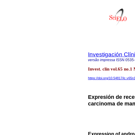
Investigación Clín
versão impressa
ISSN
0535
Invest. clín vol.65 no
https://doi.org/10.54817/ic.v65
Expresión de rece
carcinoma de mama
Expression of androg