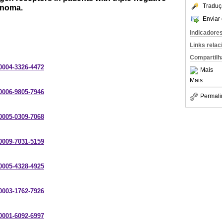
Traduç
inoma.
Enviar 
Indicadore
Links rela
Compartilh
-0004-3326-4472
Mais
Mais
-0006-9805-7946
Permali
-0005-0309-7068
-0009-7031-5159
-0005-4328-4925
-0003-1762-7926
-0001-6092-6997