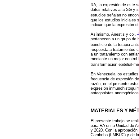
RA, la expresión de este s
datos relativos a la SG y 
estudios señalan no encont
que los estudios iniciales
indican que la expresión d
1
Asímismo, Anestis y col.
pertenecen a un grupo de b
beneficie de la terapia an
respuesta a tratamientos c
a un tratamiento con anti
mediante un mejor control 
transformación epitelial-m
En Venezuela los estudios
frecuencia de expresión de
razón, en el presente estu
expresión inmunohistoquími
antagonistas androgénicos e
MATERIALES Y MÉ
El presente trabajo se rea
para RA en la Unidad de An
y 2020. Con la aprobación 
Carabobo (IIMBUC) y de la 