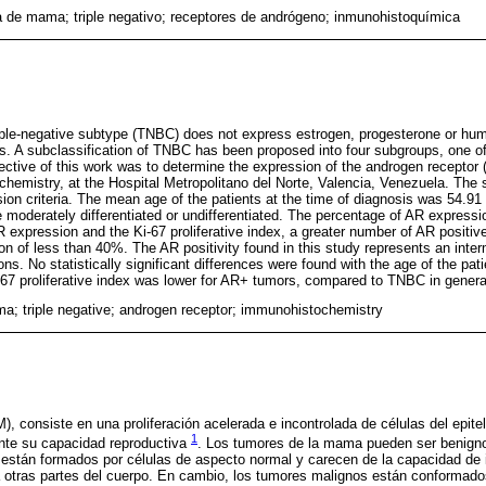
 de mama; triple negativo; receptores de andrógeno; inmunohistoquímica
iple-negative subtype (TNBC) does not express estrogen, progesterone or hum
s. A subclassification of TNBC has been proposed into four subgroups, one of
ective of this work was to determine the expression of the androgen recepto
emistry, at the Hospital Metropolitano del Norte, Valencia, Venezuela. The
ion criteria. The mean age of the patients at the time of diagnosis was 54.91 y
e moderately differentiated or undifferentiated. The percentage of AR express
 expression and the Ki-67 proliferative index, a greater number of AR positi
on of less than 40%. The AR positivity found in this study represents an inte
ions. No statistically significant differences were found with the age of the pat
i-67 proliferative index was lower for AR+ tumors, compared to TNBC in genera
ma; triple negative; androgen receptor; immunohistochemistry
 consiste en una proliferación acelerada e incontrolada de células del epiteli
1
te su capacidad reproductiva
. Los tumores de la mama pueden ser benignos
 están formados por células de aspecto normal y carecen de la capacidad de i
a otras partes del cuerpo. En cambio, los tumores malignos están conformado