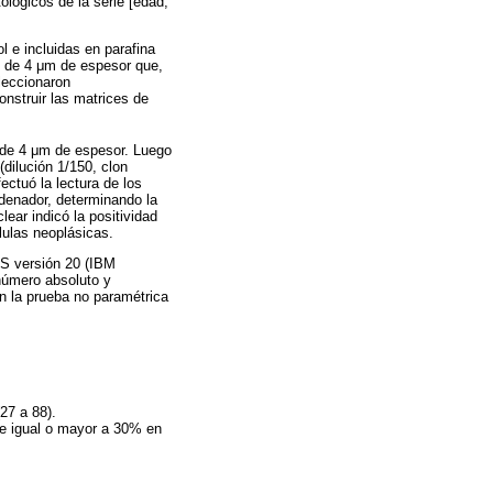
ológicos de la serie [edad,
l e incluidas en parafina
s de 4 μm de espesor que,
leccionaron
nstruir las matrices de
 de 4 μm de espesor. Luego
(dilución 1/150, clon
ctuó la lectura de los
denador, determinando la
ear indicó la positividad
lulas neoplásicas.
SS versión 20 (IBM
 número absoluto y
on la prueba no paramétrica
27 a 88).
fue igual o mayor a 30% en