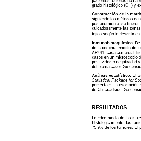
pacientes, quienes no había
grado histológico (GH) y e
Construcción de la matriz
siguiendo los métodos con
posteriormente, se tiñeron
cuidadosamente las zonas 
tejido según lo descrito en 
Inmunohistoquímica.
De 
de la desparafinación de lo
AR441, casa comercial Bio
casos en un microscopio ó
positividad o negatividad y
del biomarcador. Se consid
Análisis estadístico.
El an
Statistical Package for So
porcentaje. La asociación 
de Chi cuadrado. Se consid
RESULTADOS
La edad media de las muje
Histológicamente, los tumo
75,9% de los tumores. El p