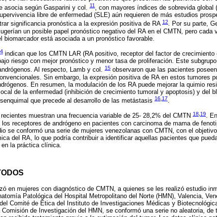
11
e asocia según Gasparini y col.
, con mayores índices de sobrevida global 
supervivencia libre de enfermedad (SLE) aún requieren de más estudios prosp
12
rar significancia pronóstica a la expresión positiva de RA
. Por su parte, G
 sugerían un posible papel pronóstico negativo del RA en el CMTN, pero cad
el biomarcador está asociada a un pronóstico favorable.
4
indican que los CMTN LAR (RA positivo, receptor del factor de crecimiento 
ajo riesgo con mejor pronóstico y menor tasa de proliferación. Este subgrupo
15
tiandrógenos. Al respecto, Lamb y col.
observaron que las pacientes posee
onvencionales. Sin embargo, la expresión positiva de RA en estos tumores p
andrógenos. En resumen, la modulación de los RA puede mejorar la quimio re
local de la enfermedad (inhibición de crecimiento tumoral y apoptosis) y del b
16
,
17
esenquimal que precede al desarrollo de las metástasis
.
18
,
19
 recientes muestran una frecuencia variable de 25- 28,2% del CMTN
. E
 los receptores de andrógeno en pacientes con carcinoma de mama de fenotipo
dio se conformó una serie de mujeres venezolanas con CMTN, con el objetivo
ca del RA, lo que podría contribuir a identificar aquellas pacientes que pued
n la práctica clínica.
TODOS
lizó en mujeres con diagnóstico de CMTN, a quienes se les realizó estudio i
atomía Patológica del Hospital Metropolitano del Norte (HMN), Valencia, Ven
del Comité de Ética del Instituto de Investigaciones Médicas y Biotecnológic
Comisión de Investigación del HMN, se conformó una serie no aleatoria, de t