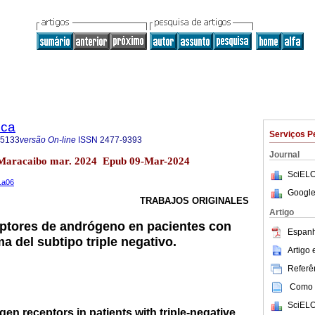
ica
Serviços P
-5133
versão On-line
ISSN
2477-9393
Journal
.1 Maracaibo mar. 2024 Epub 09-Mar-2024
SciELO
n1a06
Google
TRABAJOS ORIGINALES
Artigo
ptores de andrógeno en pacientes con
Espanh
 del subtipo triple negativo.
Artigo
Referên
Como c
SciELO
en receptors in patients with triple-negative