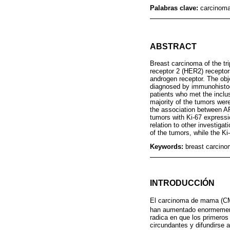
Palabras clave:
carcinoma
ABSTRACT
Breast carcinoma of the tr
receptor 2 (HER2) receptor
androgen receptor. The obj
diagnosed by immunohistoch
patients who met the inclus
majority of the tumors wer
the association between AR
tumors with Ki-67 expressi
relation to other investigat
of the tumors, while the K
Keywords:
breast carcino
INTRODUCCIÓN
El carcinoma de mama (CM),
han aumentado enormemen
radica en que los primeros
circundantes y difundirse 