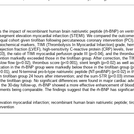
 the impact of recombinant human brain natriuretic peptide (rh-BNP) on ventri
segment elevation myocardial infarction (STEMI). We compared the outcome
qual cohort given tirofiban following percutaneous coronary intervention (PCI)
 biochemical markers, TIMI (Thrombolysis In Myocardial Infarction) grade, h
 ejection fraction (LVEF), high-sensitivity C-reactive protein (CRP) levels, live
), the ratio of TIMI myocardial perfusion grade III (p=0.04), and the thrombu
ention markedly exceeded those in the tirofiban group. After correction, the 
slow flow (p=0.02), thrombus score (p<0.001), stent length (p=0.02) as well as
ation in the rh-BNP group were markedly below those in the tirofiban group (p
.01), and N-terminal pro-b-type natriuretic peptide (NT-proBNP) (p<0.02) in 
n tirofiban group 24 hours after intervention; and the sum-STR (p<0.03) immedi
the tirofiban group. No significant differences were found in major cardiac 
 the 30-day follow-up, rh-BNP showed a more effective enhancement of blood 
atments being comparable. The findings suggest that the rh-BNP has significant 
ation myocardial infarction; recombinant human brain natriuretic peptide; tir
rvention