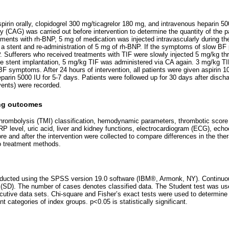
pirin orally, clopidogrel 300 mg/ticagrelor 180 mg, and intravenous heparin 5
 (CAG) was carried out before intervention to determine the quantity of the p
ments with rh-BNP, 5 mg of medication was injected intravascularly during the
f a stent and re-administration of 5 mg of rh-BNP. If the symptoms of slow BF 
. Sufferers who received treatments with TIF were slowly injected 5 mg/kg th
 the stent implantation, 5 mg/kg TIF was administered via CA again. 3 mg/kg TI
BF symptoms. After 24 hours of intervention, all patients were given aspirin 1
parin 5000 IU for 5-7 days. Patients were followed up for 30 days after disc
ents) were recorded.
ing outcomes
thrombolysis (TMI) classification, hemodynamic parameters, thrombotic scor
CRP level, uric acid, liver and kidney functions, electrocardiogram (ECG), ech
ore and after the intervention were collected to compare differences in the the
o treatment methods.
ducted using the SPSS version 19.0 software (IBM®, Armonk, NY). Continuo
 (SD). The number of cases denotes classified data. The Student test was u
utive data sets. Chi-square and Fisher’s exact tests were used to determine
t categories of index groups. p<0.05 is statistically significant.