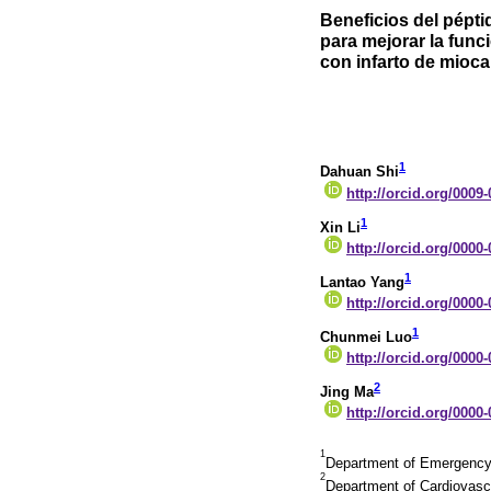
Beneficios del pépt
para mejorar la func
con infarto de mioca
1
Dahuan Shi
http://orcid.org/0009
1
Xin Li
http://orcid.org/0000
1
Lantao Yang
http://orcid.org/0000
1
Chunmei Luo
http://orcid.org/0000
2
Jing Ma
http://orcid.org/0000
1
Department of Emergency 
2
Department of Cardiovascul