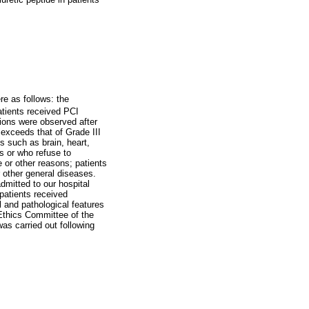
re as follows: the
atients received PCI
tions were observed after
 exceeds that of Grade III
s such as brain, heart,
ts or who refuse to
 or other reasons; patients
r other general diseases.
dmitted to our hospital
patients received
l and pathological features
Ethics Committee of the
as carried out following