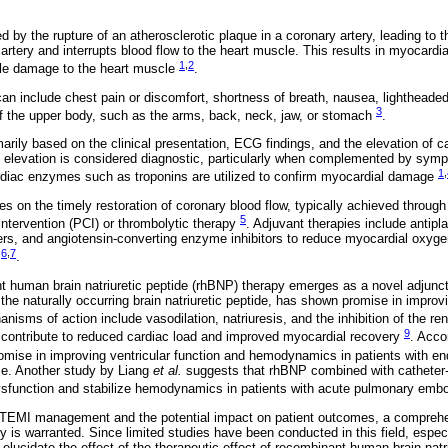
y the rupture of an atherosclerotic plaque in a coronary artery, leading to th
artery and interrupts blood flow to the heart muscle. This results in myocardia
1
,
2
ible damage to the heart muscle
.
 include chest pain or discomfort, shortness of breath, nausea, lightheaded
3
of the upper body, such as the arms, back, neck, jaw, or stomach
.
arily based on the clinical presentation, ECG findings, and the elevation of
elevation is considered diagnostic, particularly when complemented by symp
1
,
rdiac enzymes such as troponins are utilized to confirm myocardial damage
 on the timely restoration of coronary blood flow, typically achieved through
5
ntervention (PCI) or thrombolytic therapy
. Adjuvant therapies include antipla
ers, and angiotensin-converting enzyme inhibitors to reduce myocardial oxy
6
,
7
n
.
nt human brain natriuretic peptide (rhBNP) therapy emerges as a novel adjun
the naturally occurring brain natriuretic peptide, has shown promise in improvi
anisms of action include vasodilation, natriuresis, and the inhibition of the re
9
 contribute to reduced cardiac load and improved myocardial recovery
. Acco
mise in improving ventricular function and hemodynamics in patients with en
me. Another study by Liang
et al.
suggests that rhBNP combined with catheter-
dysfunction and stabilize hemodynamics in patients with acute pulmonary em
STEMI management and the potential impact on patient outcomes, a comprehe
 is warranted. Since limited studies have been conducted in this field, especi
 elucidate the effect of the therapeutic effect of recombinant human brain natri