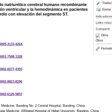
Traduc
ido natriurético cerebral humano recombinante
ión ventricular y la hemodinámica en pacientes
Enviar 
rdio con elevación del segmento ST.
Indicadore
Links rela
Compartir
Otros
Otros
-0005-3133-426X
Permali
-0001-7588-3328
-0002-0277-4355
-0002-8823-8296
-0002-6120-5857
Medicine, Baoding No. 2 Central Hospital, Baoding, China.
ar Medicine, Affiliated Hospital of Hebei University, Baoding, China.