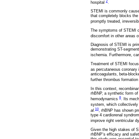
2
hospital
.
STEMI is commonly caused b
that completely blocks the 
promptly treated, irrevers
The symptoms of STEMI can
discomfort in other areas 
Diagnosis of STEMI is prim
demonstrating ST-segment 
ischemia. Furthermore, ca
Treatment of STEMI focuses
as percutaneous coronary i
anticoagulants, beta-block
further thrombus formatio
In this context, recombina
rhBNP, a synthetic form of 
8
hemodynamics
. Its mech
system, which collectively
10
al.
, rhBNP has shown pro
type 4 cardiorenal syndro
improve right ventricular 
Given the high stakes of 
rhBNP’s efficacy and safety
this study was essential to