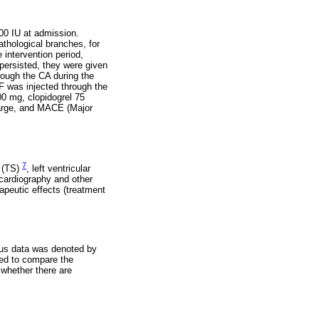
000 IU at admission.
athological branches, for
 intervention period,
persisted, they were given
rough the CA during the
F was injected through the
00 mg, clopidogrel 75
harge, and MACE (Major
7
e (TS)
, left ventricular
ocardiography and other
rapeutic effects (treatment
us data was denoted by
sed to compare the
 whether there are