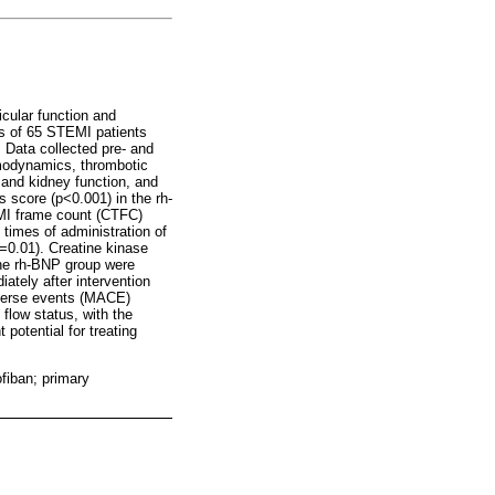
cular function and
s of 65 STEMI patients
. Data collected pre- and
emodynamics, thrombotic
r and kidney function, and
s score (p<0.001) in the rh-
TIMI frame count (CTFC)
 times of administration of
=0.01). Creatine kinase
the rh-BNP group were
ately after intervention
adverse events (MACE)
flow status, with the
potential for treating
ofiban; primary