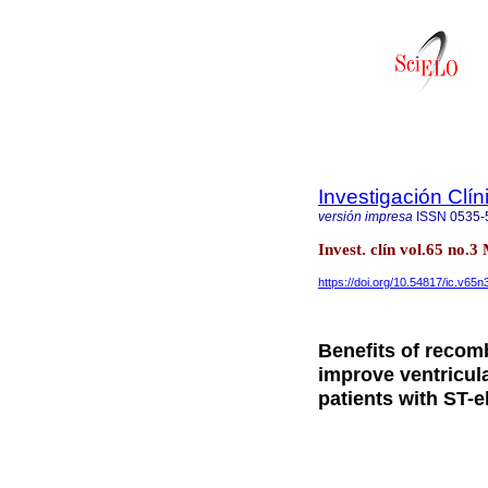
Investigación Clín
versión impresa
ISSN
0535-
Invest. clín vol.65 no.
https://doi.org/10.54817/ic.v65
Benefits of recom
improve ventricul
patients with ST-e