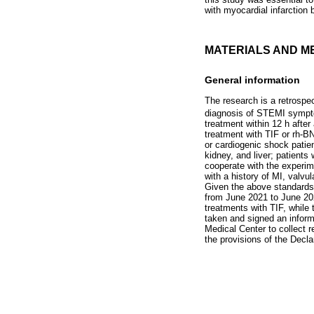
with myocardial infarction 
MATERIALS AND M
General information
The research is a retrospec
diagnosis of STEMI sympto
treatment within 12 h after
treatment with TIF or rh-BN
or cardiogenic shock patien
kidney, and liver; patients
cooperate with the experim
with a history of MI, valvu
Given the above standards,
from June 2021 to June 202
treatments with TIF, while 
taken and signed an inform
Medical Center to collect 
the provisions of the Decl