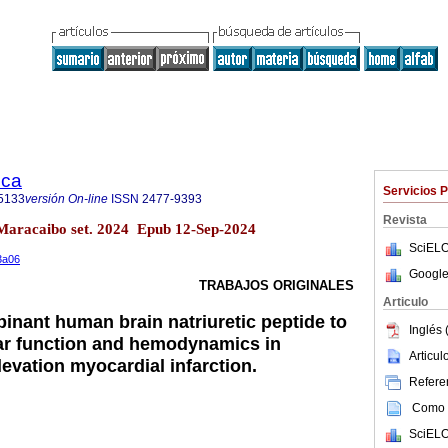
ica
Servicios 
5133
versión On-line
ISSN
2477-9393
Revista
3 Maracaibo set. 2024 Epub 12-Sep-2024
SciELO
n3a06
Google
TRABAJOS ORIGINALES
Articulo
binant human brain natriuretic peptide to
Inglés 
ar function and hemodynamics in
Articu
levation myocardial infarction.
Referen
Como c
SciELO