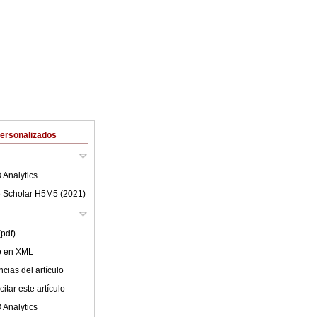
Personalizados
 Analytics
 Scholar H5M5 (
2021
)
(pdf)
lo en XML
cias del artículo
itar este artículo
 Analytics