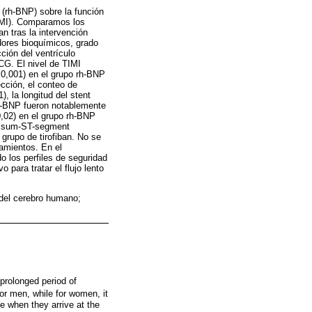
 (rh-BNP) sobre la función
EMI). Comparamos los
n tras la intervención
dores bioquímicos, grado
ción del ventrículo
ECG. El nivel de TIMI
<0,001) en el grupo rh-BNP
ección, el conteo de
, la longitud del stent
rh-BNP fueron notablemente
0,02) en el grupo rh-BNP
 la sum-ST-segment
grupo de tirofiban. No se
tamientos. En el
o los perfiles de seguridad
para tratar el flujo lento
 del cerebro humano;
prolonged period of
for men, while for women, it
e when they arrive at the