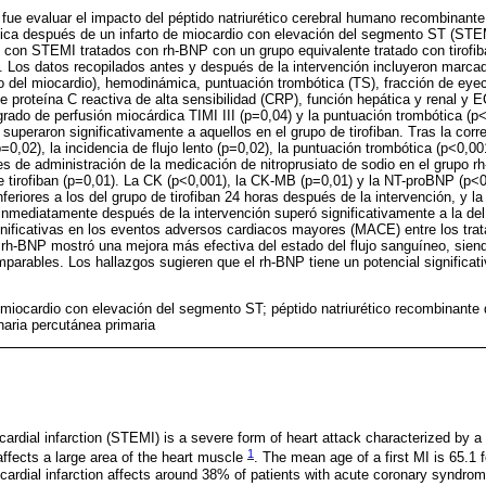
o fue evaluar el impacto del péptido natriurético cerebral humano recombinante
mica después de un infarto de miocardio con elevación del segmento ST (ST
 con STEMI tratados con rh-BNP con un grupo equivalente tratado con tirofiba
. Los datos recopilados antes y después de la intervención incluyeron marca
to del miocardio), hemodinámica, puntuación trombótica (TS), fracción de eyec
e proteína C reactiva de alta sensibilidad (CRP), función hepática y renal y 
 grado de perfusión miocárdica TIMI III (p=0,04) y la puntuación trombótica (p
superaron significativamente a aquellos en el grupo de tirofiban. Tras la corr
,02), la incidencia de flujo lento (p=0,02), la puntuación trombótica (p<0,001)
s de administración de la medicación de nitroprusiato de sodio en el grupo 
 de tirofiban (p=0,01). La CK (p<0,001), la CK-MB (p=0,01) y la NT-proBNP (p<
nferiores a los del grupo de tirofiban 24 horas después de la intervención, y
 inmediatamente después de la intervención superó significativamente a la del 
gnificativas en los eventos adversos cardiacos mayores (MACE) entre los tra
 rh-BNP mostró una mejora más efectiva del estado del flujo sanguíneo, siend
rables. Los hallazgos sugieren que el rh-BNP tiene un potencial significativo 
e miocardio con elevación del segmento ST; péptido natriurético recombinante
onaria percutánea primaria
rdial infarction (STEMI) is a severe form of heart attack characterized by a 
1
affects a large area of the heart muscle
. The mean age of a first MI is 65.1 
cardial infarction affects around 38% of patients with acute coronary syndrom