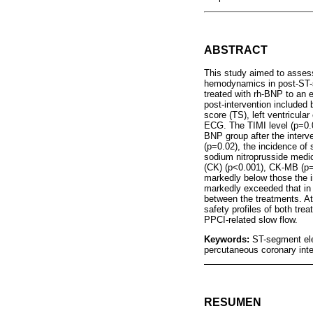
ABSTRACT
This study aimed to assess
hemodynamics in post-ST-
treated with rh-BNP to an e
post-intervention included
score (TS), left ventricular
ECG. The TIMI level (p=0.03
BNP group after the interv
(p=0.02), the incidence of 
sodium nitroprusside medic
(CK) (p<0.001), CK-MB (p=0
markedly below those the i
markedly exceeded that in 
between the treatments. At
safety profiles of both tre
PPCI-related slow flow.
Keywords:
ST-segment elev
percutaneous coronary inte
RESUMEN