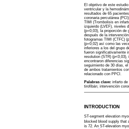
El objetivo de este estudi
ventricular y la hemodiná
resultados de 65 pacientes
coronaria percutánea (PCI)
TIMI (Trombolisis en infar
izquierdo (LVEF), niveles d
(p=0,03), la proporción de
después de la intervención 
fotogramas TIMI (CTFC) (p=0
(p=0,02) así como las vece
inferiores a los del grupo
fueron significativamente i
resolution (STR) (p<0,03),
encontraron diferencias si
seguimiento de 30 días, el
de ambos tratamientos compa
relacionado con PPCI.
Palabras clave:
infarto d
tirofibán; intervención cor
INTRODUCTION
ST-segment elevation myoca
blocked blood supply that 
is 72. An ST-elevation myo