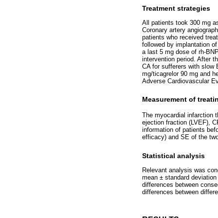
Treatment strategies
All patients took 300 mg as
Coronary artery angiography
patients who received treat
followed by implantation o
a last 5 mg dose of rh-BNP
intervention period. After
CA for sufferers with slow 
mg/ticagrelor 90 mg and he
Adverse Cardiovascular Ev
Measurement of treat
The myocardial infarction 
ejection fraction (LVEF), 
information of patients bef
efficacy) and SE of the tw
Statistical analysis
Relevant analysis was con
mean ± standard deviation
differences between consec
differences between differen