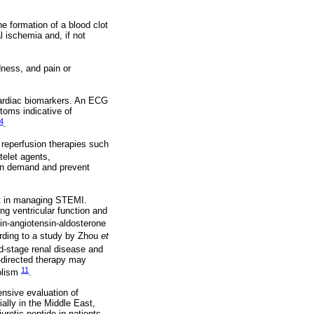
e formation of a blood clot
l ischemia and, if not
ness, and pain or
 cardiac biomarkers. An ECG
toms indicative of
4
.
 reperfusion therapies such
telet agents,
gen demand and prevent
ct in managing STEMI.
ng ventricular function and
nin-angiotensin-aldosterone
rding to a study by Zhou
et
d-stage renal disease and
directed therapy may
11
bolism
.
nsive evaluation of
ally in the Middle East,
uretic peptide in patients