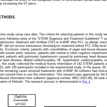
by increasing the ST piece.
ETHODS
tive study using case data. The criteria for selecting patients in this study we
6
ms following views of the “STEMI Diagnosis and Treatment Guidelines”
; p
 admission; treatment with tirofiban (TIF) or rh-BNP after PCI; no allergic reac
P; did not receive intravenous thrombolysis treatment before PCI; Killip level
ts. Exclusion criteria: patients with comorbidities of organ and tissue disease
 with severe aortic stenosis; patients with mental or other cognitive impairmen
ent; patients with pulmonary hypertension caused by pulmonary heart disease
lar heart disease, dilated cardiomyopathy, HF, hypertrophic cardiomyopathy, o
 this study collected the medical history information of 142 STEMI patients a
3, with 130 participants included in the experimental study. In the queue, 65 
the remaining cases received treatments with rh-BNP. All sufferers had clinica
ed consent form to use this information. This research was approved by the 
relevant information from sufferers (approval number: MEC-2021-06). All work w
aration of Helsinki. The research process is demonstrated in
Fig. 1
.