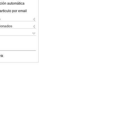
ción automática
articulo por email
s
cionados
nk