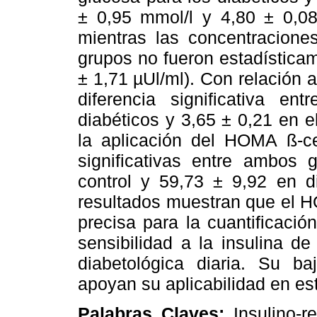
± 0,95 mmol/l y 4,80 ± 0,08
mientras las concentracione
grupos no fueron estadísticam
± 1,71 µUl/ml). Con relación
diferencia significativa 
diabéticos y 3,65 ± 0,21 en e
la aplicación del HOMA ß-cel
significativas entre ambos
control y 59,73 ± 9,92 en di
resultados muestran que el H
precisa para la cuantificació
sensibilidad a la insulina de 
diabetológica diaria. Su b
apoyan su aplicabilidad en es
Palabras Claves:
Insulino-r