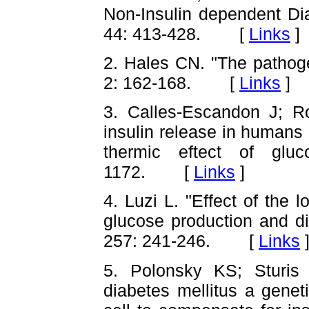
Non-Insulin dependent Dia
44: 413-428. [
Links
]
2. Hales CN. "The pathog
2: 162-168. [
Links
]
3. Calles-Escandon J; R
insulin release in humans 
thermic eftect of glu
1172. [
Links
]
4. Luzi L. "Effect of the l
glucose production and d
257: 241-246. [
Links
5. Polonsky KS; Sturis 
diabetes mellitus a genet