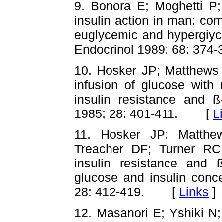
9. Bonora E; Moghetti P;
insulin action in man: com
euglycemic and hypergiyce
Endocrinol 1989; 68: 3
10. Hosker JP; Matthews 
infusion of glucose wit
insulin resistance and ß
1985; 28: 401-411. [
L
11. Hosker JP; Matthe
Treacher DF; Turner RC
insulin resistance and ß
glucose and insulin conce
28: 412-419. [
Links
]
12. Masanori E; Yshiki N;