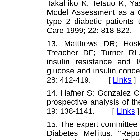
Takahiko K; Tetsuo K; Ya
Model Assessment as a Cli
type 2 diabetic patients 
Care 1999; 22: 818-82
13. Matthews DR; Hosk
Treacher DF; Turner RL
insulin resistance and ß
glucose and insulin conce
28: 412-419. [
Links
]
14. Hafner S; Gonzalez C
prospective analysis of 
19: 138-1141. [
Links
]
15. The expert committee o
Diabetes Mellitus. "Rep