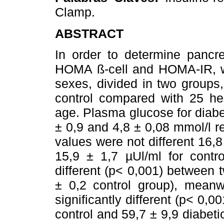
Clamp.
ABSTRACT
In order to determine pancre
HOMA ß-cell and HOMA-IR, we
sexes, divided in two groups,
control compared with 25 he
age. Plasma glucose for diabe
± 0,9 and 4,8 ± 0,08 mmol/l r
values were not different 16,8
15,9 ± 1,7 µUl/ml for contr
different (p< 0,001) between 
± 0,2 control group), mean
significantly different (p< 0,
control and 59,7 ± 9,9 diabet