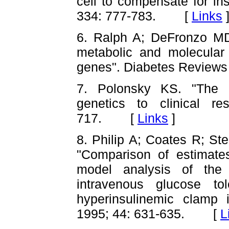
cell to compensate for in
334: 777-783. [
Links
6. Ralph A; DeFronzo MD.
metabolic and molecular i
genes". Diabetes Review
7. Polonsky KS. "The ß
genetics to clinical r
717. [
Links
]
8. Philip A; Coates R; St
"Comparison of estimates
model analysis of the i
intravenous glucose to
hyperinsulinemic clamp 
1995; 44: 631-635. [
L