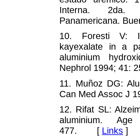
Interna. 2da. 
Panamericana. Bu
10. Foresti V: I
kayexalate in a pa
aluminium hydroxi
Nephrol 1994; 41
11. Muñoz DG: Alu
Can Med Assoc J 
12. Rifat SL: Alze
aluminium. Ag
477. [
Links
]