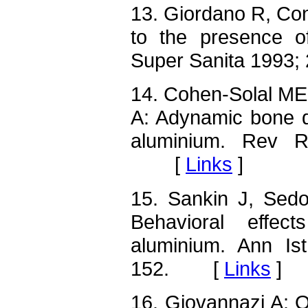
13. Giordano R, Con
to the presence o
Super Sanita 1993
14. Cohen-Solal ME,
A: Adynamic bone di
aluminium. Rev 
[
Links
]
15. Sankin J, Sedo
Behavioral effec
aluminium. Ann Is
152. [
Links
]
16. Giovannazi A: O