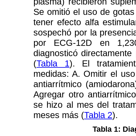
plasma) recibieron suple
Se omitió el uso de gotas
tener efecto alfa estimula
sospechó por la presenci
por ECG-12D en 1,230
diagnosticó directamente 
(
Tabla 1
). El tratamien
medidas: A. Omitir el us
antiarrítmico (amiodaron
Agregar otro antiarrítmico
se hizo al mes del tratam
meses más (
Tabla 2
).
Tabla 1: Dia