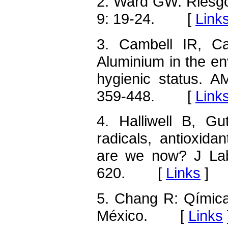
2. Ward GW: Riesgo
9: 19-24. [
Link
3. Cambell IR, C
Aluminium in the en
hygienic status. A
359-448. [
Link
4. Halliwell B, G
radicals, antioxid
are we now? J Lab
620. [
Links
]
5. Chang R: Qímica
México. [
Links