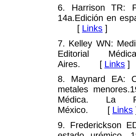
6. Harrison TR: P
14a.Edición en esp
[
Links
]
7. Kelley WN: Medi
Editorial Médi
Aires. [
Links
]
8. Maynard EA: O
metales menores.1
Médica. La P
México. [
Links
9. Frederickson ED
estado urémico. 