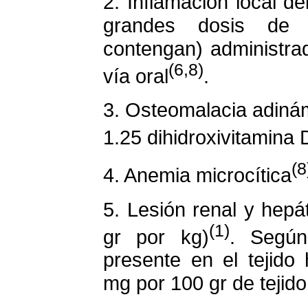
2. Inflamación local de
grandes dosis de a
contengan) administra
(6,8)
vía oral
.
3. Osteomalacia adinám
1.25 dihidroxivitamina 
(8
4. Anemia microcítica
5. Lesión renal y hepát
(1)
gr por kg)
. Segú
presente en el tejid
mg por 100 gr de tejido