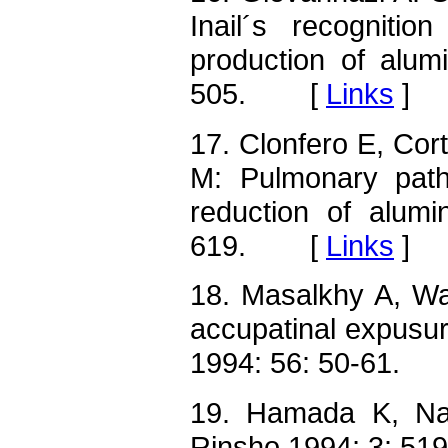
Inail´s recogniti
production of alu
505. [
Links
]
17. Clonfero E, Cor
M: Pulmonary patho
reduction of alum
619. [
Links
]
18. Masalkhy A, Wa
accupatinal expusu
1994: 56: 50-61.
19. Hamada K, Nar
Rinsho 1994; 3: 