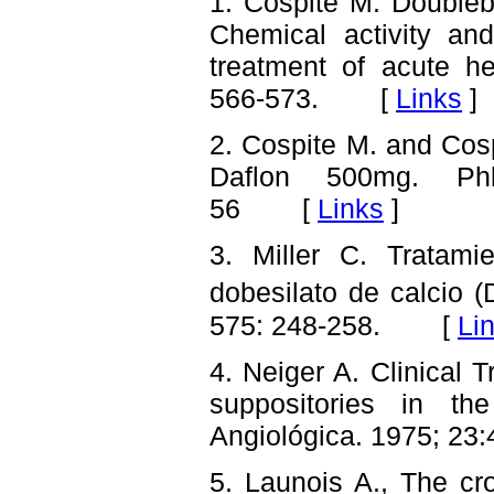
1. Cospite M. Doublebi
Chemical activity an
treatment of acute he
566-573. [
Links
]
2. Cospite M. and Cosp
Daflon 500mg. Phl
56 [
Links
]
3. Miller C. Tratami
dobesilato de calcio 
575: 248-258. [
Li
4. Neiger A. Clinical T
suppositories in th
Angiológica. 1975; 
5. Launois A., The cr