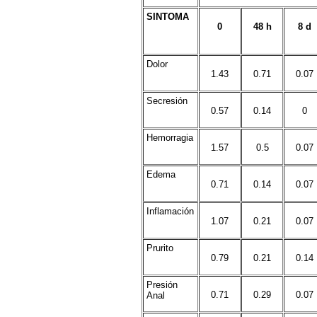
SINTOMA
0
48 h
8 d
Dolor
1.43
0.71
0.07
Secresión
0.57
0.14
0
Hemorragia
1.57
0.5
0.07
Edema
0.71
0.14
0.07
Inflamación
1.07
0.21
0.07
Prurito
0.79
0.21
0.14
Presión
0.71
0.29
0.07
Anal