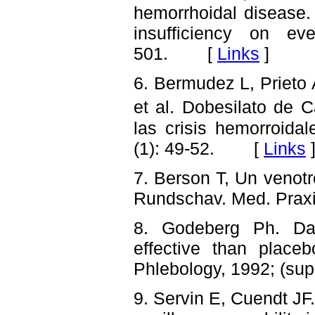
hemorrhoidal disease.
insufficiency on eve
501. [
Links
]
6. Bermudez L, Prieto 
et al. Dobesilato de 
las crisis hemorroid
(1): 49-52. [
Links
7. Berson T, Un venotr
Rundschav. Med. Prax
8. Godeberg Ph. Daf
effective than place
Phlebology, 1992; (s
9. Servin E, Cuendt JF