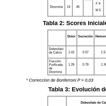
F 9
Diosmina
14
45
M 5
Tabla 2: Scores Inicia
Dolor
Secreción
Hemorr
Dobesilato
1.42
0.57
1.5
de Calcio
Fracción
1.28
0.79
1.3
Purificada
de
Diosmina
* Correccion de Bonferroni P > 0.03
Tabla 3: Evolución 
Dobesilato de Ca