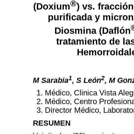
®
(Doxium
) vs. fracció
purificada y micro
Diosmina (Daflón
tratamiento de las
Hemorroidal
1
2
M Sarabia
, S León
, M Gon
Médico, Clinica Vista Aleg
Médico, Centro Profesiona
Director Médico, Laborator
RESUMEN