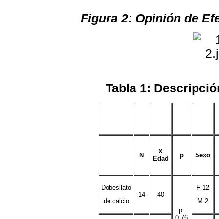
Figura 2: Opinión de Ef
Tabla 1: Descripció
X
N
p
Sexo
Edad
Dobesilato
F 12
14
40
de calcio
M 2
p:
0.76