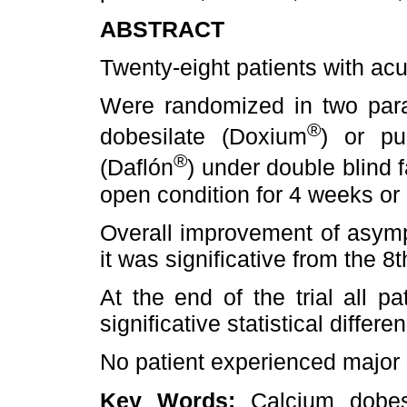
ABSTRACT
Twenty-eight patients with acu
Were randomized in two paral
®
dobesilate (Doxium
) or pur
®
(Daflón
) under double blind f
open condition for 4 weeks or
Overall improvement of asymp
it was significative from the 8
At the end of the trial all p
significative statistical diffe
No patient experienced major s
Key Words:
Calcium dobesi