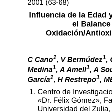
2001 (63-68)
Influencia de la Edad 
el Balance
Oxidación/Antiox
1
1
C Cano
, V Bermúdez
,
1
1
Medina
, A Amell
, A So
1
1
García
, H Restrepo
, M
Centro de Investigaci
«Dr. Félix Gómez», Fa
Universidad del Zulia