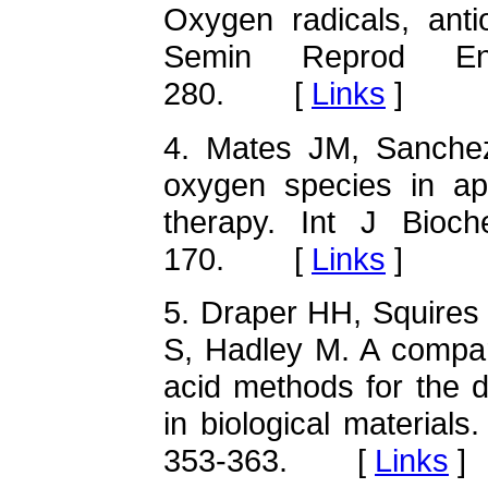
Oxygen radicals, antio
Semin Reprod End
280. [
Links
]
4. Mates JM, Sanchez
oxygen species in apo
therapy. Int J Bioc
170. [
Links
]
5. Draper HH, Squires
S, Hadley M. A compara
acid methods for the 
in biological material
353-363. [
Links
]