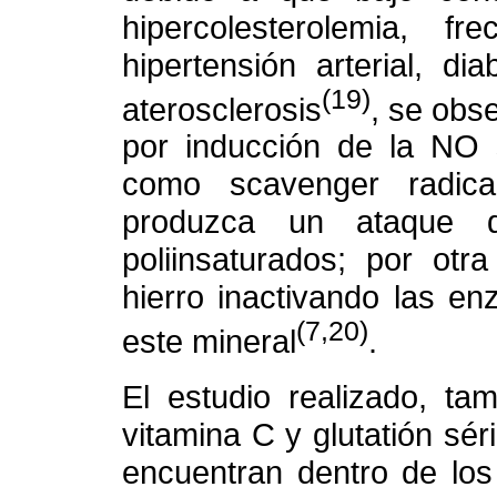
hipercolesterolemia, f
hipertensión arterial, di
(19)
aterosclerosis
, se obs
por inducción de la NO s
como scavenger radica
produzca un ataque d
poliinsaturados; por otr
hierro inactivando las e
(7,20)
este mineral
.
El estudio realizado, ta
vitamina C y glutatión sé
encuentran dentro de los