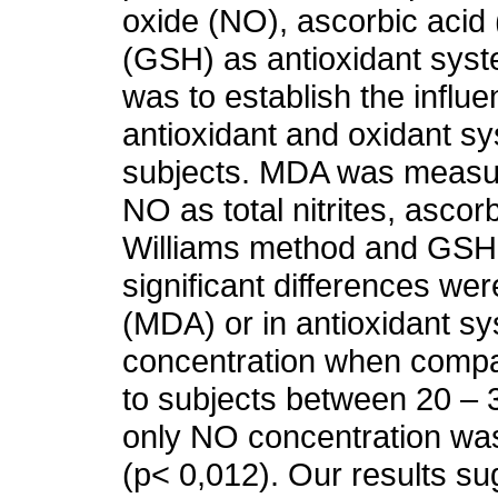
oxide (NO), ascorbic acid
(GSH) as antioxidant syste
was to establish the influ
antioxidant and oxidant sy
subjects. MDA was measure
NO as total nitrites, asco
Williams method and GSH 
significant differences wer
(MDA) or in antioxidant 
concentration when compa
to subjects between 20 – 3
only NO concentration was
(p< 0,012). Our results s