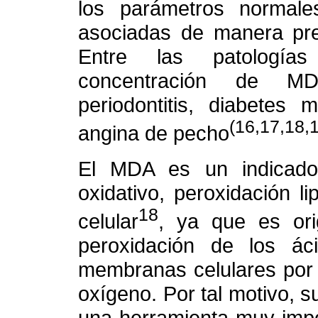
los parámetros normale
asociadas de manera pre
Entre las patologías
concentración de M
periodontitis, diabetes m
(16,17,18,
angina de pecho
El MDA es un indicador
oxidativo, peroxidación l
18
celular
, ya que es ori
peroxidación de los ác
membranas celulares por a
oxígeno. Por tal motivo, s
una herramienta muy impo