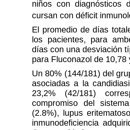
niños con diagnósticos d
cursan con déficit inmunol
El promedio de días total
los pacientes, para am
días con una desviación t
para Fluconazol de 10,78 y
Un 80% (144/181) del gru
asociadas a la candidias
23,2% (42/181) corre
compromiso del sistema 
(2.8%), lupus eritematos
inmunodeficiencia adquir