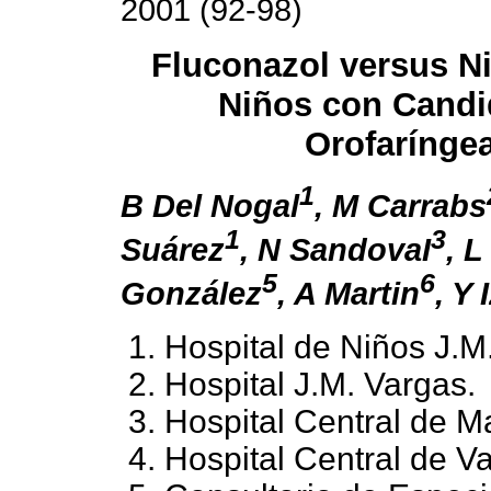
2001 (92-98)
Fluconazol versus Ni
Niños con Candi
Orofarínge
1
B Del Nogal
, M Carrabs
1
3
Suárez
, N SandovaI
, 
5
6
González
, A Martin
, Y 
Hospital de Niños J.M.
Hospital J.M. Vargas.
Hospital Central de M
Hospital Central de Va