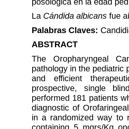
posológica en la edad pedi
La
Cándida albicans
fue a
Palabras Claves:
Candidi
ABSTRACT
The Oropharyngeal Cand
pathology in the pediatric p
and efficient therapeuti
prospective, single bl
performed 181 patients wh
diagnostic of Orofaringea
in a randomized way to r
containing 5 mgrs/Kg onc