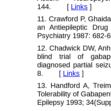
144. [
Links
]
11. Crawford P, Ghaida
an Antiepileptic Dru
Psychiatry 1987: 68
12. Chadwick DW, Anhut
blind trial of gaba
diagnosed partial sei
8. [
Links
]
13. Handford A, Trei
Tolerability of Gabapen
Epilepsy 1993; 34(Su