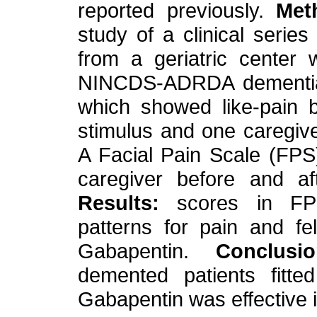
reported previously.
Meth
study of a clinical serie
from a geriatric center 
NINCDS-ADRDA dementia c
which showed like-pain b
stimulus and one caregiver
A Facial Pain Scale (FPS
caregiver before and af
Results:
scores in FPS
patterns for pain and fe
Gabapentin.
Conclusio
demented patients fitte
Gabapentin was effective 