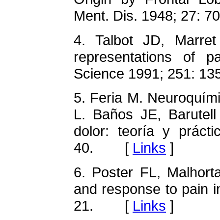
Ment. Dis. 1948; 27:
4. Talbot JD, Marret
representations of p
Science 1991; 251: 
5. Feria M. Neuroquímic
L. Baños JE, Barutell
dolor: teoría y práct
40. [
Links
]
6. Poster FL, Malhort
and response to pain in
21. [
Links
]