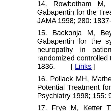
14. Rowbotham M, 
Gabapentin for the Tre
JAMA 1998; 280: 18
15. Backonja M, Be
Gabapentin for the sy
neuropathy in patie
randomized controlled 
1836. [
Links
]
16. Pollack MH, Mathe
Potential Treatment for
Psychiatry 1998; 15
17. Frye M, Ketter T,