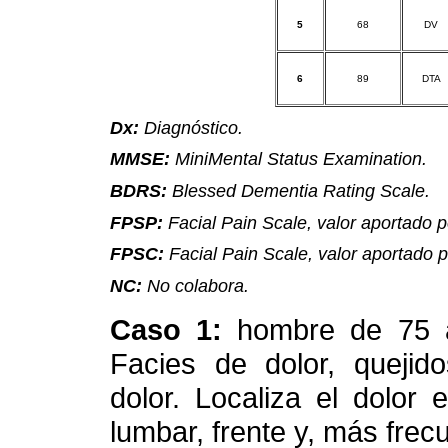
5
68
DV
6
89
DTA
Dx:
Diagnóstico.
MMSE:
MiniMental Status Examination.
BDRS:
Blessed Dementia Rating Scale.
FPSP:
Facial Pain Scale, valor aportado p
FPSC:
Facial Pain Scale, valor aportado p
NC:
No colabora.
Caso 1:
hombre de 75 
Facies de dolor, quejid
dolor. Localiza el dolor 
lumbar, frente y, más frec