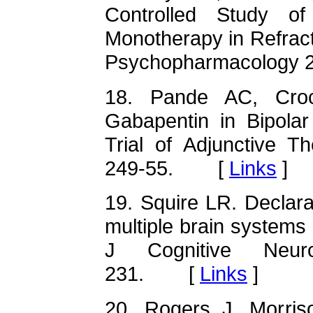
Controlled Study of
Monotherapy in Refract
Psychopharmacology 
18. Pande AC, Croc
Gabapentin in Bipolar
Trial of Adjunctive T
249-55. [
Links
]
19. Squire LR. Declar
multiple brain systems
J Cognitive Neur
231. [
Links
]
20. Rogers J, Morris