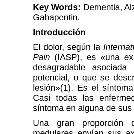
Key Words:
Dementia, Alz
Gabapentin.
Introducción
El dolor, según la
Internat
Pain
(IASP), es «una exp
desagradable asociada 
potencial, o que se desc
lesión»(1). Es el síntom
Casi todas las enferme
síntoma en alguna de sus
Una gran proporción d
medulares envían sus ax