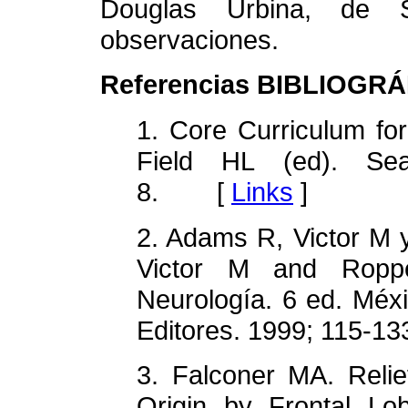
Douglas Urbina, de S
observaciones.
Referencias BIBLIOGR
1. Core Curriculum for
Field HL (ed). Sea
8. [
Links
]
2. Adams R, Victor M 
Victor M and Ropper
Neurología. 6 ed. Méx
Editores. 1999; 115
3. Falconer MA. Relie
Origin by Frontal Lo