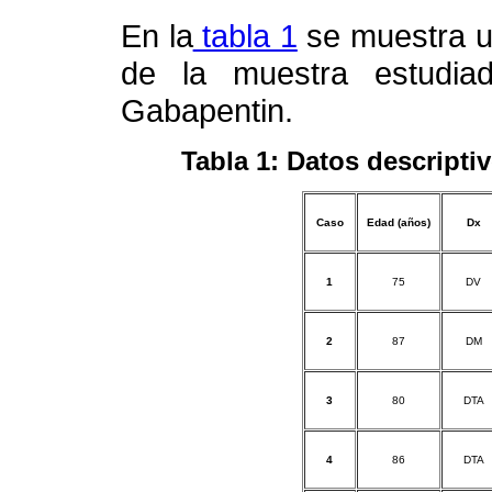
En la
tabla 1
se muestra un
de la muestra estudiad
Gabapentin.
Tabla 1: Datos descripti
Caso
Edad (años)
Dx
1
75
DV
2
87
DM
3
80
DTA
4
86
DTA