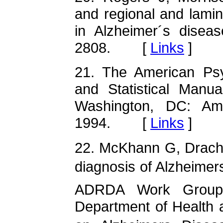
and regional and lamina
in Alzheimer´s disea
2808. [
Links
]
21. The American Psyc
and Statistical Manua
Washington, DC: Amer
1994. [
Links
]
22. McKhann G, Drachma
diagnosis of Alzheimer
ADRDA Work Group 
Department of Health