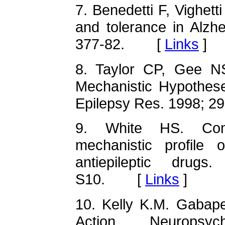
7. Benedetti F, Vighetti
and tolerance in Alzh
377-82. [
Links
]
8. Taylor CP, Gee N
Mechanistic Hypothes
Epilepsy Res. 1998;
9. White HS. Comp
mechanistic profile
antiepileptic drug
S10. [
Links
]
10. Kelly K.M. Gabape
Action. Neuropsy