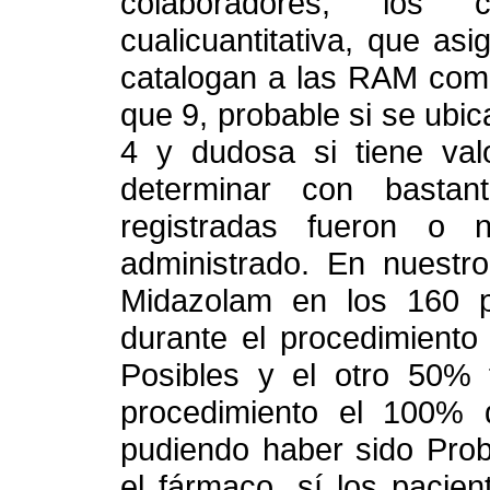
colaboradores, los 
cualicuantitativa, que a
catalogan a las RAM como
que 9, probable si se ubica
4 y dudosa si tiene va
determinar con basta
registradas fueron o
administrado. En nuestr
Midazolam en los 160 p
durante el procedimient
Posibles y el otro 50% 
procedimiento el 100% 
pudiendo haber sido Pro
el fármaco, sí los pacie