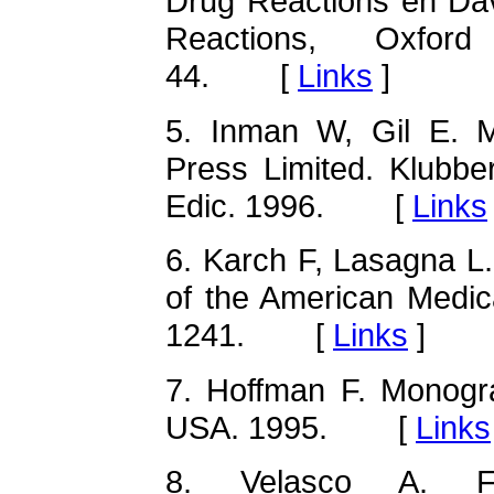
Drug Reactions en Dav
Reactions, Oxfor
44. [
Links
]
5. Inman W, Gil E. M
Press Limited. Klubbe
Edic. 1996. [
Links
6. Karch F, Lasagna L.
of the American Medic
1241. [
Links
]
7. Hoffman F. Monogr
USA. 1995. [
Links
8. Velasco A. Fa