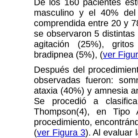
De los 160 pacientes est
masculino y el 40% del
comprendida entre 20 y 7
se observaron 5 distinta
agitación (25%), grito
bradipnea (5%), (
ver Figu
Después del procedimien
observadas
fueron: som
ataxia (40%) y amnesia a
Se procedió a clasifi
Thompson(4), en Tipo
procedimiento, encontrán
(
ver Figura 3
). Al evalua