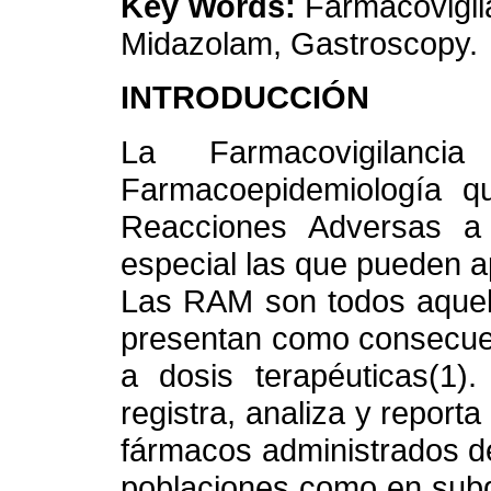
Key Words:
Farmacovigil
Midazolam, Gastroscopy.
INTRODUCCIÓN
La Farmacovigila
Farmacoepidemiología q
Reacciones Adversas a
especial las que pueden a
Las RAM son todos aquel
presentan como consecue
a dosis terapéuticas(1).
registra, analiza y repor
fármacos administrados d
poblaciones como en subg