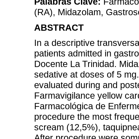
Palabras Clave:
Farmacov
(RA), Midazolam, Gastros
ABSTRACT
In a descriptive transvers
patients admitted in gast
Docente La Trinidad. Mid
sedative at doses of 5 mg
evaluated during and poste
Farmavigilance yellow card
Farmacológica de Enferme
procedure the most freque
scream (12,5%), taquipne
After procedure were som