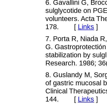
6. Gavallini G, Brocc
sulglycotide on PGE
volunteers. Acta Th
178. [
Links
]
7. Porta R, Niada R
G. Gastroprotectió
stabilization by sulg
Research. 1986; 3
8. Guslandy M, Sorg
of gastric mucosal bl
Clinical Therapeutic
144. [
Links
]