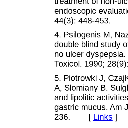
treatment of non-ulc
endoscopic evaluati
44(3): 448-453.
4. Psilogenis M, Naz
double blind study of
no ulcer dyspepsia. 
Toxicol. 1990; 28
5. Piotrowki J, Cza
A, Slomiany B. Sulgli
and lipolitic activiti
gastric mucus. Am J
236. [
Links
]