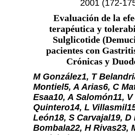
2001 (172-17
Evaluación de la efe
terapéutica y tolerab
Sulglicotide (Demuc
pacientes con Gastriti
Crónicas y Duode
M González1, T Belandri
Montiel5, A Arias6, C Ma
Esaa10, A Salomón11, V 
Quintero14, L Villasmil1
León18, S Carvajal19, D 
Bombala22, H Rivas23, 