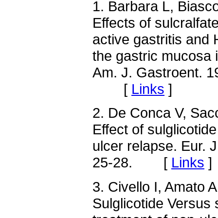
1. Barbara L, Biasco
Effects of sulcralfat
active gastritis and 
the gastric mucosa i
Am. J. Gastroent. 1
[
Links
]
2. De Conca V, Sac
Effect of sulglicotid
ulcer relapse. Eur. 
25-28. [
Links
]
3. Civello I, Amato 
Sulglicotide Versus s