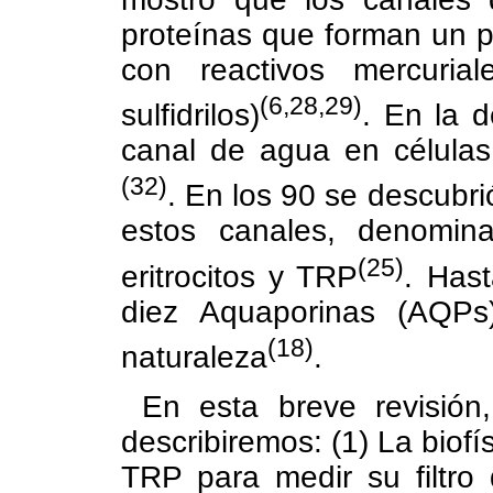
proteínas que forman un p
con reactivos mercuria
(6,28,29)
sulfidrilos)
. En la 
canal de agua en células
(32)
. En los 90 se descubr
estos canales, denomin
(25)
eritrocitos y TRP
. Has
diez Aquaporinas (AQPs
(18)
naturaleza
.
En esta breve revisión
describiremos: (1) La biof
TRP para medir su filtro 