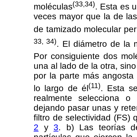
(33,34)
moléculas
. Esta es 
veces mayor que la de las
de tamizado molecular perm
33, 34)
. El diámetro de la
Por consiguiente dos mol
una al lado de la otra, sin
por la parte más angosta
(11)
lo largo de él
. Esta se
realmente selecciona o d
dejando pasar unas y rete
filtro de selectividad (FS
2
y
3
. b) Las teorías 