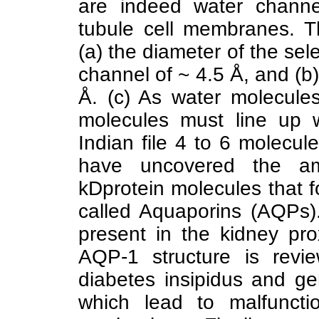
are indeed water channel
tubule cell membranes. T
(a) the diameter of the selec
channel of ~ 4.5 Å, and (b)
Å. (c) As water molecule
molecules must line up wi
Indian file 4 to 6 molecul
have uncovered the a
kDprotein molecules that 
called Aquaporins (AQPs
present in the kidney pro
AQP-1 structure is revi
diabetes insipidus and gen
which lead to malfunctio