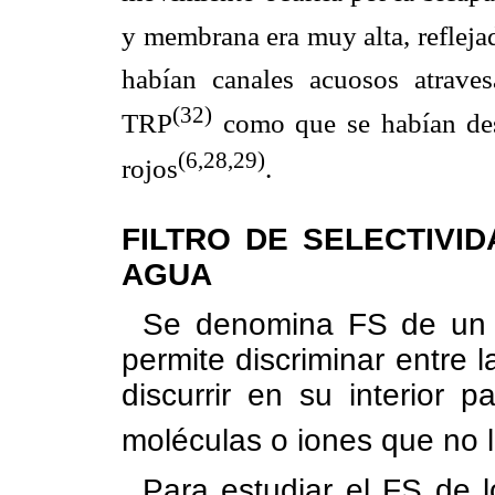
y membrana era muy alta, reflejad
habían canales acuosos atrave
(32)
TRP
como que se habían des
(6,28,29)
rojos
.
FILTRO DE SELECTIVID
AGUA
Se denomina FS de un c
permite discriminar entre
discurrir en su interior p
moléculas o iones que no 
Para estudiar el FS de