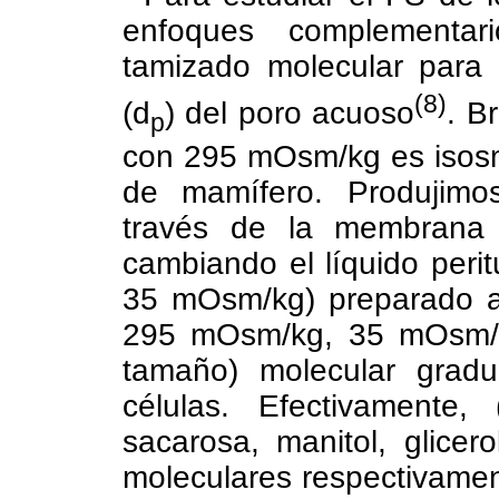
enfoques complementa
tamizado molecular para
(8)
(d
) del poro acuoso
. B
p
con 295 mOsm/kg es isosm
de mamífero. Produjimo
través de la membrana 
cambiando el líquido peri
35 mOsm/kg) preparado a
295 mOsm/kg, 35 mOsm/kg
tamaño) molecular gradu
células. Efectivamente,
sacarosa, manitol, glice
moleculares respectivamen