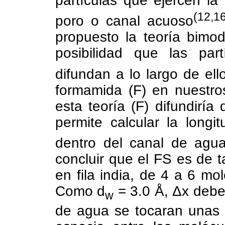
partículas que ejercen la 
(12,1
poro o canal acuoso
propuesto la teoría bimo
posibilidad que las par
difundan a lo largo de ell
formamida (F) en nuestro
esta teoría (F) difundiría
permite calcular la longit
dentro del canal de agua
concluir que el FS es de t
en fila india, de 4 a 6 mo
Como d
= 3.0 Å, Δx debe 
w
de agua se tocaran unas c