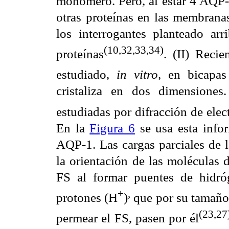
monómero. Pero, al estar 4 AQP-1
otras proteínas en las membranas
los interrogantes planteado arri
(10,32,33,34)
proteínas
. (II) Reci
estudiado,
in vitro,
en bicapas l
cristaliza en dos dimensione
estudiadas por difracción de ele
En la
Figura 6
se usa esta info
AQP-1. Las cargas parciales de l
la orientación de las moléculas 
FS al formar puentes de hidró
+
,
protones (H
)
que por su tamaño
(23,27
permear el FS, pasen por él