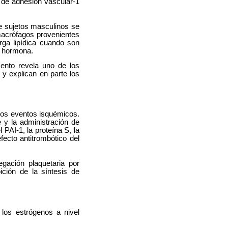
a de adhesión vascular-1
e sujetos masculinos se
acrófagos provenientes
ga lipídica cuando son
a hormona.
ento revela uno de los
y explican en parte los
 los eventos isquémicos.
 y la administración de
 PAI-1, la proteína S, la
fecto antitrombótico del
egación plaquetaria por
ición de la síntesis de
los estrógenos a nivel