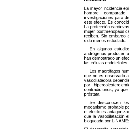
La mayor incidencia epi
hombre, comparado
investigaciones para de
este efecto. Es conocid
La protección cardiova
mujer postmenopáusica
reciben. Sin embargo 
sido menos estudiado.
En algunos estudio
andrógenos producen un
han demostrado un efect
las células endotelial
Los macrófagos huma
que no es observado al
vasodilatadora dependie
por hipercolesterole
contradictorios, ya qu
próstata.
Se desconocen los
mecanismo probable por 
el efecto es antagoniza
que la vasodilatación 
bloqueada por L-NAME; l