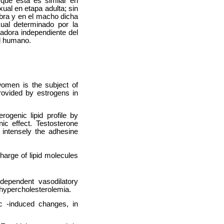
 que esta es similar en
al en etapa adulta; sin
mbra y en el macho dicha
ual determinado por la
adora independiente del
el humano.
women is the subject of
provided by estrogens in
ogenic lipid profile by
c effect. Testosterone
intensely the adhesine
arge of lipid molecules
dependent vasodilatory
hypercholesterolemia.
ic -induced changes, in