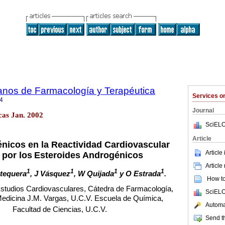
anos de Farmacología y Terapéutica
Services 
4
Journal
cas Jan. 2002
SciELO
Article
icos en la Reactividad Cardiovascular
Article
 por los
Esteroides Androgénicos
Article
1
1
1
1
ntequera
, J Vásquez
, W Quijada
y O Estrada
.
How to 
Estudios Cardiovasculares, Cátedra de Farmacología,
SciELO
edicina J.M. Vargas, U.C.V. Escuela de Química,
Automat
Facultad de Ciencias, U.C.V.
Send th