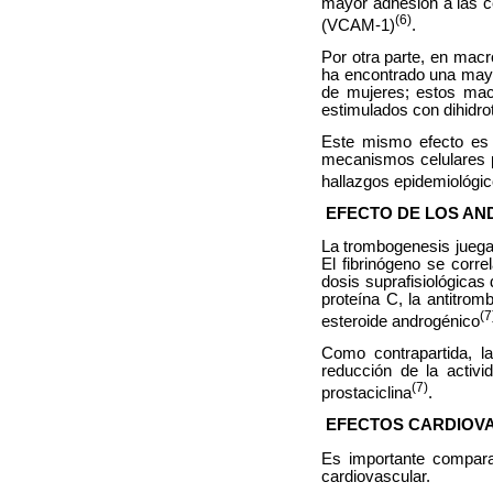
mayor adhesión a las cé
(6)
(VCAM-1)
.
Por otra parte, en mac
ha encontrado una may
de mujeres; estos mac
estimulados con dihidr
Este mismo efecto es 
mecanismos celulares p
hallazgos epidemiológi
EFECTO DE LOS AN
La trombogenesis juega 
El fibrinógeno se corr
dosis suprafisiológicas 
proteína C, la antitrom
(7
esteroide androgénico
Como contrapartida, la
reducción de la activi
(7)
prostaciclina
.
EFECTOS CARDIOV
Es importante compara
cardiovascular.