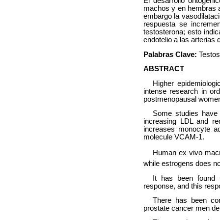
El desarrollo ontogéni
machos y en hembras al
embargo la vasodilataci
respuesta se incremen
testosterona; esto ind
endotelio a las arteria
Palabras Clave:
Testos
ABSTRACT
Higher epidemiologi
intense research in ord
postmenopausal women 
Some studies have f
increasing LDL and re
increases monocyte ad
molecule VCAM-1.
Human ex vivo mac
while estrogens does not
It has been found t
response, and this res
There has been cont
prostate cancer men dep