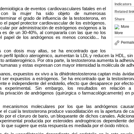
Indicators
demiológica de eventos cardiovasculares fatales en el
Related lin
 con la mujer ha sido objeto de numerosas
terminar el grado de influencia de la testosterona, en
Share
o el papel protector cardiovascular de los estrógenos.
More
scular por administración de estrógenos exógenos a la
 es de un 30-40%, al compararla con las que no los
More
el papel de los andrógenos es menos conocido... ha
Permali
s con dosis muy altas, se ha encontrado que los
 perfil lipídico aterogénico, aumentan la LDL y reducen la HDL, sin
o antiaterogénico. Por otra parte, la testosterona aumenta la adhesi
es humanas y estas expresan con mayor intensidad la molécula de a
nos, expuestos ex vivo a la dihidrotestosterona captan más ávidame
 ser expuestos a estrógenos. Se ha encontrado que la testostero
nte e independiente del endotelio, efecto que desaparece por efecto 
mia experimental. Sin embargo, los resultados en relación a 
e la privación de andrógenos (quirúrgica o farmacológicamente) en 
 mecanismos moleculares por los que las andrógenos causarí
el cual la testosterona produce vasodilatación es la apertura de c
do por el cloruro de bario, un bloqueante de dichos canales. Adicion
experimental producida por esteroides androgénicos dependiente del 
o que sugiere que esta respuesta es mediada por el óxido nítrico.