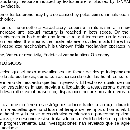
sodilatory response induced by testosterone is blocked by L-NAM
 synthesis.
ion of testosterone may by also caused by potassium channels openin
hloride.
nt of the endothelial vasodilatory response in rats is similar in 
increase until sexual maturity is reached in both sexes. On the 
on diverges in both male and female rats; it increases up to sexua
fe in females; this means that male rats are provided in adult life wi
l vasodilator mechanism. It is unknown if this mechanism operates i
e, Vascular reactivity, Endotelial vasodilatation, Ontogeny.
OLÓGICOS
ecido que el sexo masculino es un factor de riesgo independient
de la aterosclerosis; como consecuencia de esto, los hombres suf
(1)
e infarto de miocardio que las mujeres
. El hecho es objeto de nu
sión vascular es innata, previa a la llegada de la testosterona, durant
desarrollo sexual masculino, disparando mecanismos deleteros para
scular que confieren los estrógenos administrados a la mujer durant
ión a aquellas que no utilizan tal terapia de reemplazo hormonal. L
e el hombre y la mujer menopáusica comienzan a parecerse epidem
anza; se desconoce si se trata solo de la pérdida del efecto protect
n progresivamente. Las investigaciones han revelado que se agr
 adelante.