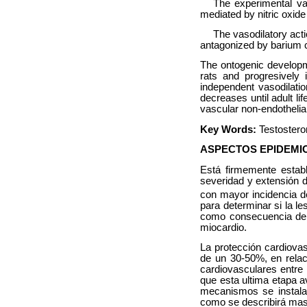
The experimental va
mediated by nitric oxide
The vasodilatory act
antagonized by barium c
The ontogenic developme
rats and progresively 
independent vasodilati
decreases until adult li
vascular non-endothelia
Key Words:
Testosteron
ASPECTOS EPIDEMI
Está firmemente establ
severidad y extensión 
con mayor incidencia d
para determinar si la le
como consecuencia del 
miocardio.
La protección cardiova
de un 30-50%, en relac
cardiovasculares entr
que esta ultima etapa av
mecanismos se instala
como se describirá mas