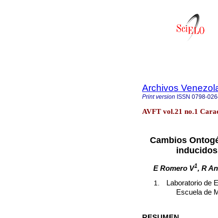
Archivos Venezol
Print version
ISSN
0798-026
AVFT vol.21 no.1 Cara
Cambios Ontogén
inducidos
1
E Romero V
, R A
Laboratorio de 
Escuela de M
RESUMEN