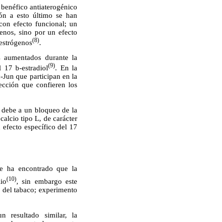
 benéfico antiaterogénico
ión a esto último se han
 con efecto funcional; un
genos, sino por un efecto
(8)
 estrógenos
.
os aumentados durante la
(9)
l 17 b-estradiol
. En la
-Jun que participan en la
ección que confieren los
e debe a un bloqueo de la
calcio tipo L, de carácter
 efecto específico del 17
 se ha encontrado que la
(10)
io
, sin embargo este
 del tabaco; experimento
 resultado similar, la