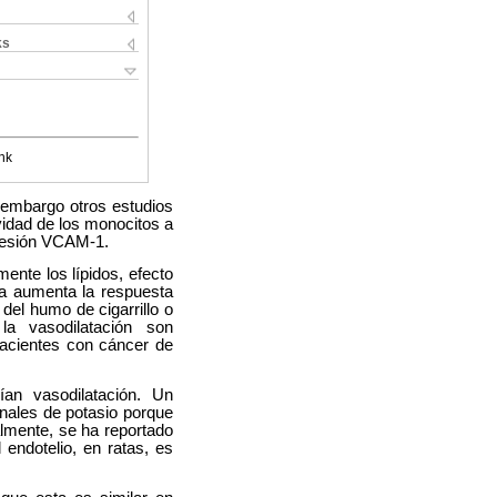
ks
nk
 embargo otros estudios
vidad de los monocitos a
dhesión VCAM-1.
nte los lípidos, efecto
na aumenta la respuesta
del humo de cigarrillo o
la vasodilatación son
pacientes con cáncer de
an vasodilatación. Un
anales de potasio porque
almente, se ha reportado
endotelio, en ratas, es