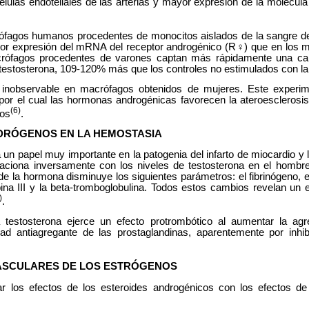
lulas endoteliales de las arterias y mayor expresión de la molécul
rófagos humanos procedentes de monocitos aislados de la sangre d
or expresión del mRNA del receptor androgénico (R♀) que en los m
rófagos procedentes de varones captan más rápidamente una car
otestosterona, 109-120% más que los controles no estimulados con l
inobservable en macrófagos obtenidos de mujeres. Este experim
or el cual las hormonas androgénicas favorecen la ateroesclerosis 
(6)
cos
.
DRÓGENOS EN LA HEMOSTASIA
un papel muy importante en la patogenia del infarto de miocardio y
elaciona inversamente con los niveles de testosterona en el hombre
de la hormona disminuye los siguientes parámetros: el fibrinógeno, el
bina III y la beta-tromboglobulina. Todos estos cambios revelan un e
)
.
 testosterona ejerce un efecto protrombótico al aumentar la agr
dad antiagregante de las prostaglandinas, aparentemente por inhib
ASCULARES DE LOS ESTRÓGENOS
r los efectos de los esteroides androgénicos con los efectos de 