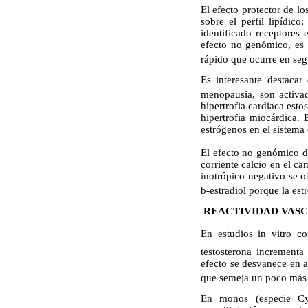
El efecto protector de l
sobre el perfil lipídic
identificado receptores 
efecto no genómico, es d
rápido que ocurre en seg
Es interesante destacar
menopausia, son activado
hipertrofia cardiaca est
hipertrofia miocárdica.
estrógenos en el sistema 
El efecto no genómico 
corriente calcio en el ca
inotrópico negativo se o
b-estradiol porque la est
REACTIVIDAD VASC
En estudios in vitro 
testosterona incrementa
efecto se desvanece en 
que semeja un poco más l
En monos (especie Cyn