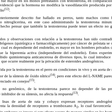
 fue mayor en los monos pretratados con testosterona, en comparación
idenció que la hormona no modifica la vasodilatación producida por ni
(12)
lio
.
anteriormente descrito fue hallado en perros, tanto machos como 
o nitroglicerina, en este caso administrando la testosterona minut
a hecho pensar que también la testosterona puede tener un efecto no
dos y observaciones con relación a la testosterona han sido contradi
rógenos (quirúrgica o farmacológicamente) por cáncer de próstata se 
la cual es dependiente del endotelio, es mayor en los hombres privados
que la hiperemia activa (independiente del endotelio). Estos exper
bido quimioterapia anticancerosa de diversos tipos, lo cual introduce
o que ocurre realmente por la privación de esteroides androgénicos.
a por la testosterona en el perro en condiciones in vivo y en aorta de r
(14)
 de la síntesis de óxido nítrico
, pero este efecto del L-NAME parec
(15)
enciado en conejos
.
r, no genómico, de la testosterona parece no depender de las pr
(13)
inhibidor de su síntesis, no afecta la respuesta
.
s lisas de aorta de rata y cobayo expresan receptores androgén
menta la densidad de receptores a tromboxano A
, lo cual favorecería
2