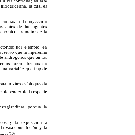
 a los controles; en este
troglicerina, la cual es
hembras a la inyección
os antes de los agentes
 genómico promotor de la
ctorios; por ejemplo, en
observó que la hiperemia
 de andrógenos que en los
imentos fueron hechos en
 una variable que impide
ata in vitro es bloqueada
e depender de la especie
ostaglandinas porque la
icos y la exposición a
 la vasoconstricción y la
(16)