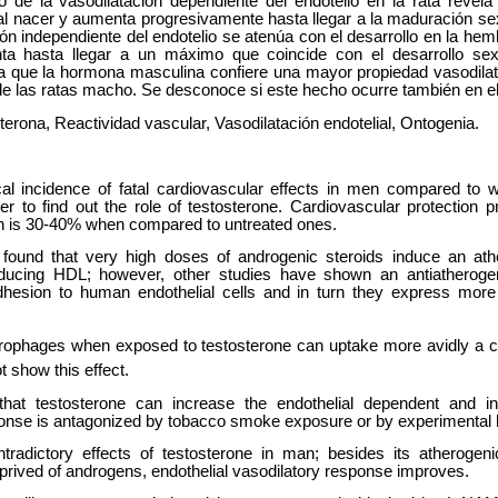
co de la vasodilatación dependiente del endotelio en la rata revela
 nacer y aumenta progresivamente hasta llegar a la maduración sexu
ón independiente del endotelio se atenúa con el desarrollo en la he
ta hasta llegar a un máximo que coincide con el desarrollo sex
ica que la hormona masculina confiere una mayor propiedad vasodilat
s de las ratas macho. Se desconoce si este hecho ocurre también en 
terona, Reactividad vascular, Vasodilatación endotelial, Ontogenia.
cal incidence of fatal cardiovascular effects in men compared to 
er to find out the role of testosterone. Cardiovascular protection 
is 30-40% when compared to untreated ones.
ound that very high doses of androgenic steroids induce an ather
ducing HDL; however, other studies have shown an antiatherogeni
hesion to human endothelial cells and in turn they express more 
rophages when exposed to testosterone can uptake more avidly a ch
 show this effect.
hat testosterone can increase the endothelial dependent and in
ponse is antagonized by tobacco smoke exposure or by experimental 
radictory effects of testosterone in man; besides its atherogen
rived of androgens, endothelial vasodilatory response improves.