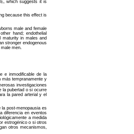
E, which suggests it is
g because this effect is
newborns male and female
other hand; endothelial
l maturity in males and
th an stronger endogenous
n male men.
e e inmodificable de la
ren más tempranamente y
merosas investigaciones
e la pubertad o si ocurre
 la pared arterial y el
e la post-menopausia es
a diferencia en eventos
iológicamente a medida
or estrogénico o si otros
egan otros mecanismos,