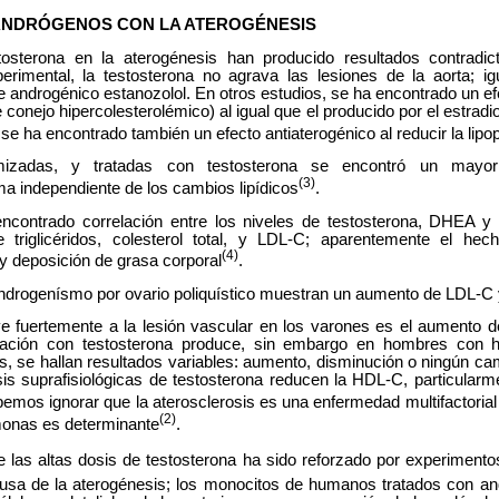
ANDRÓGENOS CON LA ATEROGÉNESIS
tosterona en la aterogénesis han producido resultados contradic
perimental, la testosterona no agrava las lesiones de la aorta; ig
e androgénico estanozolol. En otros estudios, se ha encontrado un ef
conejo hipercolesterolémico) al igual que el producido por el estradio
se ha encontrado también un efecto antiaterogénico al reducir la lipo
izadas, y tratadas con testosterona se encontró un mayo
(3)
rma independiente de los cambios lipídicos
.
encontrado correlación entre los niveles de testosterona, DHEA y
e triglicéridos, colesterol total, y LDL-C; aparentemente el hec
(4)
a y deposición de grasa corporal
.
ndrogenísmo por ovario poliquístico muestran un aumento de LDL-C
ye fuertemente a la lesión vascular en los varones es el aumento 
ación con testosterona produce, sin embargo en hombres con 
, se hallan resultados variables: aumento, disminución o ningún ca
is suprafisiológicas de testosterona reducen la HDL-C, particularm
emos ignorar que la aterosclerosis es una enfermedad multifactorial y
(2)
rmonas es determinante
.
 las altas dosis de testosterona ha sido reforzado por experimentos 
ausa de la aterogénesis; los monocitos de humanos tratados con 