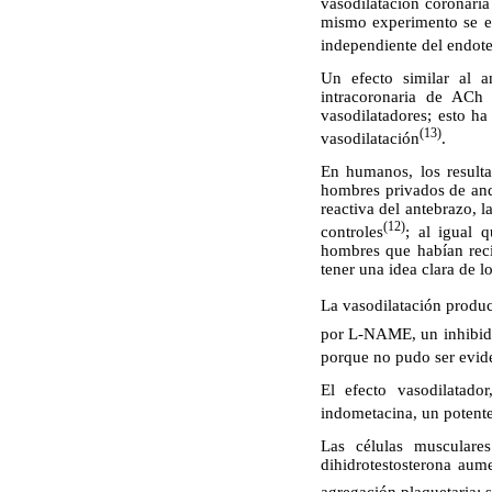
vasodilatación coronaria
mismo experimento se ev
independiente del endote
Un efecto similar al 
intracoronaria de ACh 
vasodilatadores; esto h
(13)
vasodilatación
.
En humanos, los resulta
hombres privados de and
reactiva del antebrazo, 
(12)
controles
; al igual 
hombres que habían reci
tener una idea clara de l
La vasodilatación producid
por L-NAME, un inhibidor
porque no pudo ser evid
El efecto vasodilatado
indometacina, un potente 
Las células musculare
dihidrotestosterona au