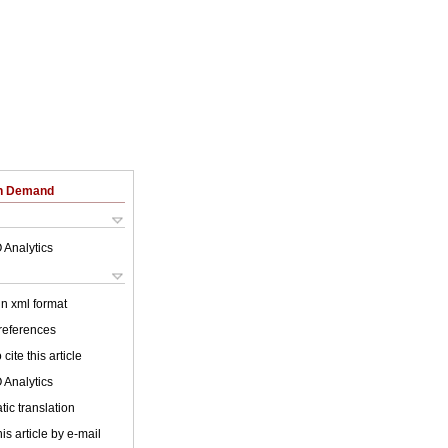
on Demand
 Analytics
 in xml format
 references
cite this article
 Analytics
ic translation
is article by e-mail