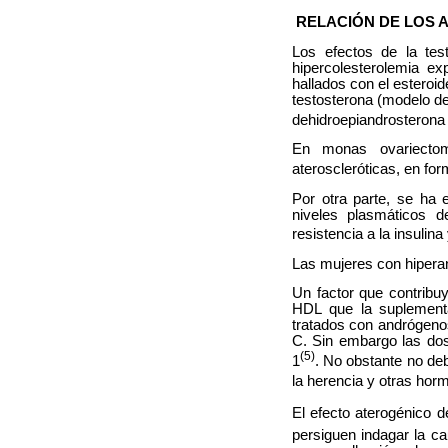
RELACIÓN DE LOS 
Los efectos de la tes
hipercolesterolemia ex
hallados con el esteroid
testosterona (modelo de 
dehidroepiandrosterona 
En monas ovariectom
ateroscleróticas, en fo
Por otra parte, se ha 
niveles plasmáticos d
resistencia a la insulin
Las mujeres con hipera
Un factor que contribu
HDL que la suplement
tratados con andrógenos
C. Sin embargo las dos
(5)
1
. No obstante no deb
la herencia y otras ho
El efecto aterogénico de
persiguen indagar la c