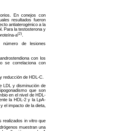
torios. En conejos con
uales resultados fueron
ecto antiaterogénico a la
l. Para la testosterona y
(2)
proteína-a
.
r número de lesiones
 androstendiona con los
ho se correlaciona con
 y reducción de HDL-C.
de LDL y disminución de
hipogonadismo que son
mbio en el nivel de HDL-
ente la HDL-2 y la LpA-
 el impacto de la dieta,
realizados in vitro que
andrógenos muestran una