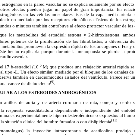
os estrógenos en la pared vascular no se explica solamente por su efecto
o; otros efectos pueden jugar un papel de gran importancia. En relac
estrogénicos en las células musculares lisas de la capa media arterial
ecir no mediado por los receptores citosólicos clásicos de los estró
undos o minutos también contribuye al efecto protector vascular de los
 que los metabolitos del estradiol: estrona y 2-hidroxiestrona, amb
res potentes de la proliferación de los fibroblastos, a diferencia de
os metabolitos promueven la expresión rápida de los oncogenes c-Fos y c
 Este hecho explicaría porque durante la menopausia se pierde la prot
cardiovascular.
-5
del 17
b
-estradiol (10
M) que produce una relajación arterial rápida s
nal tipo -L. Un efecto similar, mediado por el bloqueo de los canales de 
bserva también en cardiomiocitos aislados del ventrículo. Parece ser un
(9)
rona carece de dicho efecto
.
ULAR A LOS ESTEROIDES ANDROGÉNICOS
con anillos de aorta y de arteria coronaria de rata, conejo y cerdo
 la respuesta vasodilatadora dependiente e independiente del endotel
animales experimentalmente hipercolesterolémicos o expuestos al humo
(11)
a situación clínica del hombre fumador o con dislipidemia
.
omologus) la inyección intracoronaria de acetilcolina produjo un