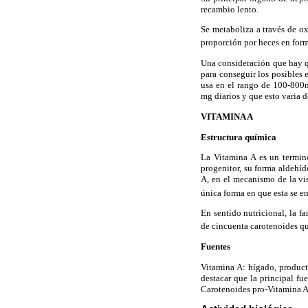
recambio lento.
Se metaboliza a través de ox
proporción por heces en for
Una consideración que hay qu
para conseguir los posibles e
usa en el rango de 100-800m
mg diarios y que esto varia d
VITAMINA A
Estructura química
La Vitamina A es un termino
progenitor, su forma aldehíd
A, en el mecanismo de la vis
única forma en que esta se en
En sentido nutricional, la 
de cincuenta carotenoides qu
Fuentes
Vitamina A: hígado, producto
destacar que la principal fu
Carotenoides pro-Vitamina A: