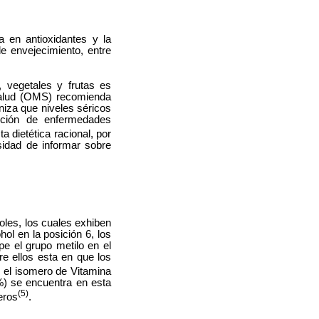
a en antioxidantes y la
e envejecimiento, entre
 vegetales y frutas es
 Salud (OMS) recomienda
oniza que niveles séricos
ención de enfermedades
 dietética racional, por
idad de informar sobre
noles, los cuales exhiben
ol en la posición 6, los
e el grupo metilo en el
tre ellos esta en que los
es el isomero de Vitamina
) se encuentra en esta
(5)
eros
.