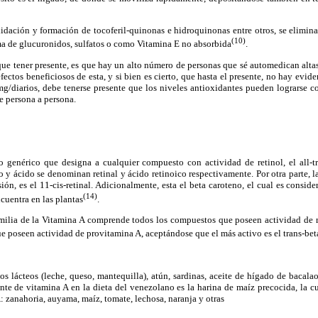
idación y formación de tocoferil-quinonas e hidroquinonas entre otros, se elimin
(10)
ma de glucuronidos, sulfatos o como Vitamina E no absorbida
.
e tener presente, es que hay un alto número de personas que sé automedican altas
fectos beneficiosos de esta, y si bien es cierto, que hasta el presente, no hay evi
g/diarios, debe tenerse presente que los niveles antioxidantes pueden lograrse
e persona a persona.
 genérico que designa a cualquier compuesto con actividad de retinol, el all-tr
o y ácido se denominan retinal y ácido retinoico respectivamente. Por otra parte, l
ión, es el 11-cis-retinal. Adicionalmente, esta el beta caroteno, el cual es consid
(14)
cuentra en las plantas
.
familia de la Vitamina A comprende todos los compuestos que poseen actividad de r
e poseen actividad de provitamina A, aceptándose que el más activo es el trans-be
s lácteos (leche, queso, mantequilla), atún, sardinas, aceite de hígado de bacalao
ente de vitamina A en la dieta del venezolano es la harina de maíz precocida, la cu
 zanahoria, auyama, maíz, tomate, lechosa, naranja y otras