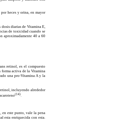
a por heces y orina, en mayor
 dosis diarias de Vitamina E,
dencias de toxicidad cuando se
 con aproximadamente 40 a 60
ans retinol, es el compuesto
a forma activa de la Vitamina
erado una pro-Vitamina A y la
etinol, incluyendo alrededor
(14)
tacaroteno
.
, en este punto, vale la pena
al esta enriquecida con esta.