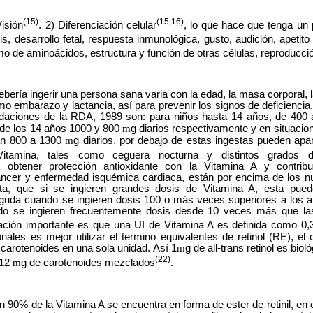
(15)
(15,16)
isión
. 2) Diferenciación celular
, lo que hace que tenga un 
 desarrollo fetal, respuesta inmunológica, gusto, audición, apetito
mo de aminoácidos, estructura y función de otras células, reproducci
ebería ingerir una persona sana varia con la edad, la masa corporal, 
mo embarazo y lactancia, así para prevenir los signos de deficiencia,
endaciones de la RDA, 1989 son: para niños hasta 14 años, de 400
de los 14 años 1000 y 800
m
g diarios respectivamente y en situaci
dan 800 a 1300
m
g diarios, por debajo de estas ingestas pueden apa
Vitamina, tales como ceguera nocturna y distintos grados d
 obtener protección antioxidante con la Vitamina A y contribu
er y enfermedad isquémica cardiaca, están por encima de los nut
a, que si se ingieren grandes dosis de Vitamina A, esta pued
aguda cuando se ingieren dosis 100 o más veces superiores a los
ndo se ingieren frecuentemente dosis desde 10 veces más que l
ación importante es que una UI de Vitamina A es definida como 0
onales es mejor utilizar el termino equivalentes de retinol (RE), el 
 carotenoides en una sola unidad. Así 1
m
g de all-trans retinol es bio
(22)
 12
m
g de carotenoides mezclados
.
n 90% de la Vitamina A se encuentra en forma de ester de retinil, en