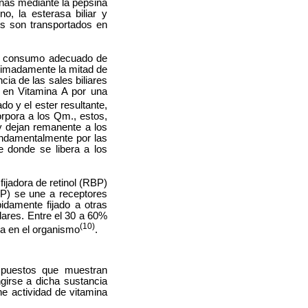
ínas mediante la pepsina
o, la esterasa biliar y
les son transportados en
del consumo adecuado de
ximadamente la mitad de
cia de las sales biliares
n en Vitamina A por una
cado y el ester resultante,
orpora a los Qm., estos,
 y dejan remanente a los
ndamentalmente por las
 donde se libera a los
fijadora de retinol (RBP)
BP) se une a receptores
idamente fijado a otras
ulares. Entre el 30 a 60%
(10)
na en el organismo
.
mpuestos que muestran
ngirse a dicha sustancia
ne actividad de vitamina