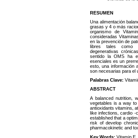
RESUMEN
Una alimentación bala
grasas y 4 o más racio
organismo de Vitami
consideradas Vitaminas
en la prevención de pat
libres tales como i
degenerativas crónica
sentido la OMS ha es
esenciales es un prerre
esto, una información 
son necesarias para el 
Palabras Clave:
Vitami
ABSTRACT
A balanced nutrition, 
vegetables is a way to
antioxidants vitamins, a
like infections, cardio
established that a optim
risk of develop chroni
pharmacokinetic and toxi
Key Words:
Vitamin E, 