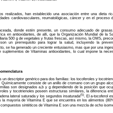
os realizados, han establecido una asociación entre una dieta ric
ades cardiovasculares, reumatológicas, cáncer y en el proceso d
nceada, donde estén presente, un consumo adecuado de grasas,
rica en antioxidantes, de allí, que la Organización Mundial de la
 diaria 500 g de vegetales y frutas frescas, así mismo, la OMS, prec
 son un prerrequisito para lograr la salud, incluyendo la prev
sto, se ha generado un creciente entusiasmo, mas que por una ingesta
 suplementos de Vitaminas antioxidantes, lo cual impone la neces
nomenclatura
 un descriptor genérico para dos familias: los tocoferoles y tocotrie
. Químicamente consiste de un anillo de cromano con un grupo alcoh
lias son designados a,b y g dependiendo de la posición que ocup
eroles y tocotrienoles poseen estructuras similares, la diferencia en
(5)
dena lateral saturada y los segundos insaturada
. El a-tocoferol 
 la mayoría de Vitamina E que se encuentra en los alimentos (80%
s compuestos sintéticos de Vitamina E son una mezcla de ocho isom