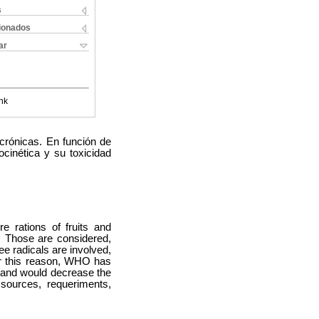
s
cionados
ar
nk
 crónicas. En función de
cinética y su toxicidad
e rations of fruits and
. Those are considered,
ee radicals are involved,
For this reason, WHO has
th and would decrease the
 sources, requeriments,