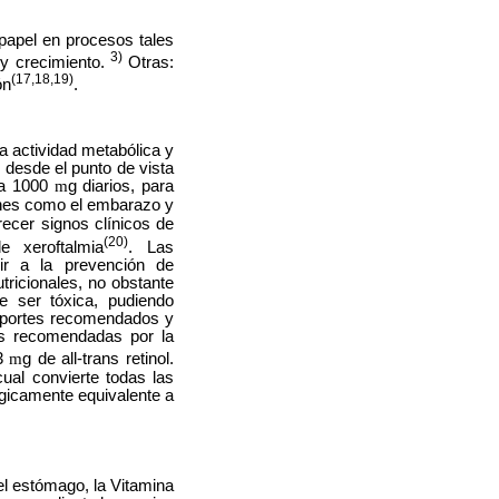
papel en procesos tales
3)
 y crecimiento.
Otras:
(17,18,19)
ón
.
la actividad metabólica y
 desde el punto de vista
 a 1000
m
g diarios, para
ones como el embarazo y
recer signos clínicos de
(20)
e xeroftalmia
. Las
ir a la prevención de
ricionales, no obstante
e ser tóxica, pudiendo
 aportes recomendados y
as recomendadas por la
,3
m
g de all-trans retinol.
cual convierte todas las
lógicamente equivalente a
 el estómago, la Vitamina