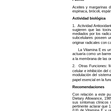
Aceites y margarinas d
espinaca, brócoli, espá
Actividad biológica
1. Actividad Antioxidan
sugieren que las toxin
mediados por los radic
subcelulares poseen un
originar radicales con c
La Vitamina E es un an
actuaría como un barred
a la membrana de las o
2. Otras Funciones: Ma
celular e inhibición del
modulación del sistema
papel esencial en la fun
Recomendaciones
Con relación a este p
Dietary Allowance, 198
sus síntomas clínicos
pertinente aclarar que 1
(UI) de Vitamina E y u