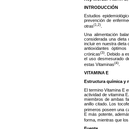
INTRODUCCIÓN
Estudios epidemiológic
prevención de enfermed
(1,2)
otras
.
Una alimentación bala
considerada una dieta 
incluir en nuestra dieta
antioxidantes óptimos
(3)
crónicas
. Debido a e
el uso desmesurado de
(4)
estas Vitaminas
.
VITAMINA E
Estructura química y 
El termino Vitamina E es
actividad de vitamina E
miembros de ambas fami
anillo citado. Los tocof
primeros poseen una ca
E más potente, además
forma, mientras que lo
Fuente