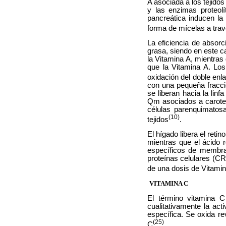
A asociada a los tejido
y las enzimas proteolí
pancreática inducen la 
forma de mícelas a travé
La eficiencia de absor
grasa, siendo en este 
la Vitamina A, mientras 
que la Vitamina A. Los
oxidación del doble enla
con una pequeña fracció
se liberan hacia la lin
Qm asociados a carote
células parenquimatos
(10)
tejidos
.
El hígado libera el reti
mientras que el ácido 
específicos de membran
proteínas celulares (CRB
de una dosis de Vitamin
VITAMINA C
El término vitamina 
cualitativamente la act
específica. Se oxida re
(25)
C
.