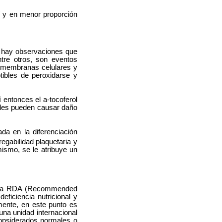
í y en menor proporción
a, hay observaciones que
ntre otros, son eventos
s membranas celulares y
tibles de peroxidarse y
entonces el a-tocoferol
uales pueden causar daño
da en la diferenciación
egabilidad plaquetaria y
ismo, se le atribuye un
de la RDA (Recommended
ficiencia nutricional y
ente, en este punto es
 una unidad internacional
considerados normales o