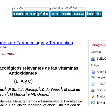
anos de Farmacología y Terapéutica
Serviços P
-0264
Journal
jan. 2002
SciELO
Artigo
cológicos relevantes de las Vitaminas
Artigo
Antioxidantes
Referên
(E, A y C)
Como c
1
1
1
uez
, R Sutil de Naranjo
, C de Yépez
, M Leal de
SciELO
1
1
1
rcía
, M Muñoz
y ME Gómez
.
Traduç
ipidemias, Departamento de Farmacología, Facultad de
Enviar 
Salud, Escuela de Medicina-Valencia, Universidad de