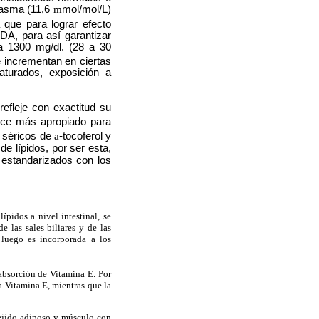
lasma (11,6
m
mol/mol/L)
 que para lograr efecto
DA, para así garantizar
a 1300 mg/dl. (28 a 30
 incrementan en ciertas
aturados, exposición a
efleje con exactitud su
dice más apropiado para
s séricos de
a
-tocoferol y
de lípidos, por ser esta,
 estandarizados con los
pidos a nivel intestinal, se
 las sales biliares y de las
luego es incorporada a los
absorción de Vitamina E. Por
a Vitamina E, mientras que la
tejido adiposo y músculo con