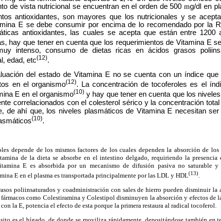
nto de vista nutricional se encuentran en el orden de 500
m
g/dl en p
ntos antioxidantes, son mayores que los nutricionales y se acepta
tamina E se debe consumir por encima de lo recomendado por la R
áticas antioxidantes, las cuales se acepta que están entre 1200 
s, hay que tener en cuenta que los requerimientos de Vitamina E se
o muy intenso, consumo de dietas ricas en ácidos grasos poliins
(12)
, edad, etc
.
aluación del estado de Vitamina E no se cuenta con un índice que r
(12)
os en el organismo
. La concentración de tocoferoles es el ín
(10)
mina E en el organismo
y hay que tener en cuenta que los nivele
nte correlacionados con el colesterol sérico y la concentración total 
le, de ahí que, los niveles plasmáticos de Vitamina E necesitan ser
(10)
lasmáticos
.
oles depende de los mismos factores de los cuales dependen la absorción de los lí
mina de la dieta se absorbe en el intestino delgado, requiriendo la presencia de
Vitamina E es absorbida por un mecanismo de difusión pasiva no saturable y 
(13)
mina E en el plasma es transportada principalmente por las LDL y HDL
.
asos poliinsaturados y coadministración con sales de hierro pueden disminuir la 
 y fármacos como Colestiramina y Colestipol disminuyen la absorción y efectos de l
on la E, potencia el efecto de esta porque la primera restaura al radical tocoferol.
sito es el hígado, de donde se moviliza rápidamente, depositándose también en 