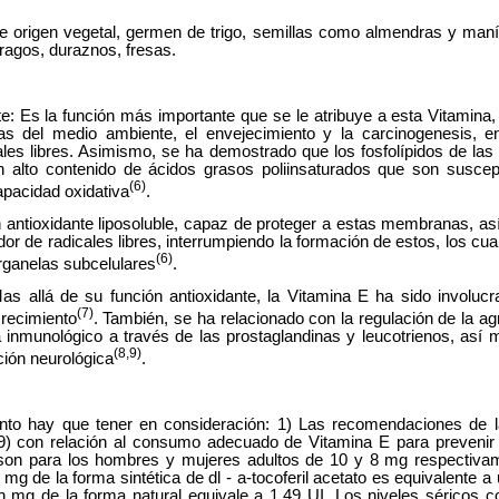
e origen vegetal, germen de trigo, semillas como almendras y man
rragos, duraznos, fresas.
te: Es la función más importante que se le atribuye a esta Vitamin
as del medio ambiente, el envejecimiento y la carcinogenesis, e
ales libres. Asimismo, se ha demostrado que los fosfolípidos de la
 alto contenido de ácidos grasos poliinsaturados que son suscep
(6)
apacidad oxidativa
.
tioxidante liposoluble, capaz de proteger a estas membranas, así 
or de radicales libres, interrumpiendo la formación de estos, los c
(6)
rganelas subcelulares
.
s allá de su función antioxidante, la Vitamina E ha sido involucra
(7)
 crecimiento
. También, se ha relacionado con la regulación de la agr
 inmunológico a través de las prostaglandinas y leucotrienos, así m
(8,9)
ción neurológica
.
unto hay que tener en consideración: 1) Las recomendaciones 
9) con relación al consumo adecuado de Vitamina E para prevenir de
 son para los hombres y mujeres adultos de 10 y 8 mg respectivam
 mg de la forma sintética de dl - a-tocoferil acetato es equivalente a
n mg de la forma natural equivale a 1,49 UI. Los niveles séricos 