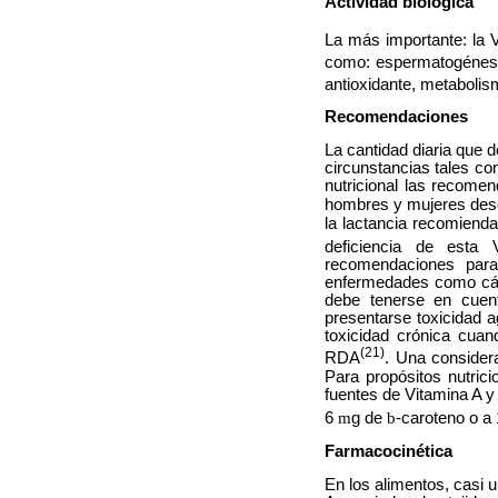
Actividad biológica
La más importante: la V
como: espermatogénesis,
antioxidante, metabolis
Recomendaciones
La cantidad diaria que d
circunstancias tales co
nutricional las recom
hombres y mujeres des
la lactancia recomien
deficiencia de esta 
recomendaciones para
enfermedades como cánc
debe tenerse en cuent
presentarse toxicidad 
toxicidad crónica cua
(21)
RDA
. Una consider
Para propósitos nutrici
fuentes de Vitamina A y
6
m
g de
b
-caroteno o a
Farmacocinética
En los alimentos, casi u