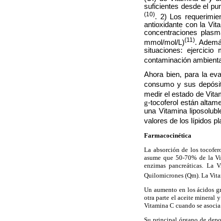
suficientes desde el pu
(10)
. 2) Los requerimie
antioxidante con la Vi
concentraciones plasm
(11)
mmol/mol/L)
. Ademá
situaciones: ejercici
contaminación ambiental
Ahora bien, para la ev
consumo y sus depósit
medir el estado de Vita
g
-tocoferol están altame
una Vitamina liposolub
valores de los lípidos p
Farmacocinética
La absorción de los tocofer
asume que 50-70% de la Vita
enzimas pancreáticas. La 
Quilomicrones (Qm). La Vita
Un aumento en los ácidos gr
otra parte el aceite mineral
Vitamina C cuando se asocia c
Su principal órgano de depo