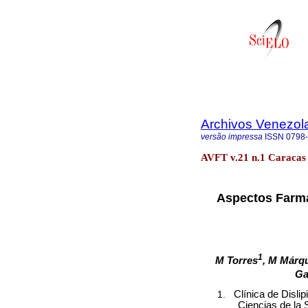
Archivos Venezol
versão impressa
ISSN
0798
AVFT v.21 n.1 Caracas 
Aspectos Farma
1
M Torres
, M Márq
Ga
Clínica de Disl
Ciencias de la 