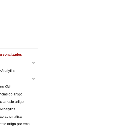
ersonalizados
 Analytics
 em XML
cias do artigo
itar este artigo
 Analytics
ão automática
este artigo por email