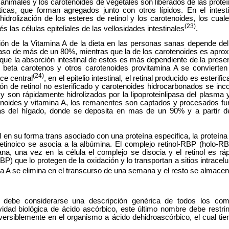
s animales y los carotenoides de vegetales son liberados de las prote
ticas, que forman agregados junto con otros lípidos. En el intestin
hidrolización de los esteres de retinol y los carotenoides, los cua
(23)
s las células epiteliales de las vellosidades intestinales
.
ción de la Vitamina A de la dieta en las personas sanas depende 
caso de más de un 80%, mientras que la de los carotenoides es apro
que la absorción intestinal de estos es más dependiente de la presen
 beta carotenos y otros carotenoides provitamina A se convierte
(24)
ce central
, en el epitelio intestinal, el retinal producido es esterifi
n de retinol no esterificado y carotenoides hidrocarbonados se inc
fa y son rápidamente hidrolizados por la lipoproteinlipasa del plasma
noides y vitamina A, los remanentes son captados y procesados fu
as del hígado, donde se deposita en mas de un 90% y a partir de
nol en su forma trans asociado con una proteína especifica, la proteína 
retinoico se asocia a la albúmina. El complejo retinol-RBP (holo-R
a, una vez en la célula el complejo se disocia y el retinol es ráp
P) que lo protegen de la oxidación y lo transportan a sitios intracel
a A se elimina en el transcurso de una semana y el resto se almace
C debe considerarse una descripción genérica de todos los co
ividad biológica de ácido ascórbico, este último nombre debe restri
versiblemente en el organismo a ácido dehidroascórbico, el cual tie