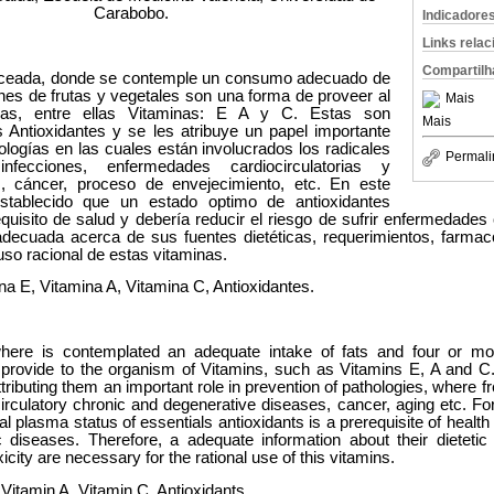
Carabobo.
Indicadore
Links rela
Compartilh
nceada, donde se contemple un consumo adecuado de
nes de frutas y vegetales son una forma de proveer al
Mais
nas, entre ellas Vitaminas: E A y C. Estas son
Mais
 Antioxidantes y se les atribuye un papel importante
ologías en las cuales están involucrados los radicales
Permali
nfecciones, enfermedades cardiocirculatorias y
s, cáncer, proceso de envejecimiento, etc. En este
tablecido que un estado optimo de antioxidantes
quisito de salud y debería reducir el riesgo de sufrir enfermedades
adecuada acerca de sus fuentes dietéticas, requerimientos, farmaco
uso racional de estas vitaminas.
na E, Vitamina A, Vitamina C, Antioxidantes.
where is contemplated an adequate intake of fats and four or mor
 provide to the organism of Vitamins, such as Vitamins E, A and C
ttributing them an important role in prevention of pathologies, where fr
 -circulatory chronic and degenerative diseases, cancer, aging etc. 
al plasma status of essentials antioxidants is a prerequisite of heal
c diseases. Therefore, a adequate information about their dietetic
city are necessary for the rational use of this vitamins.
Vitamin A, Vitamin C, Antioxidants.