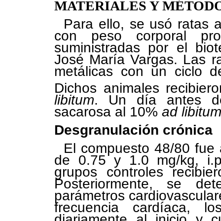
MATERIALES Y MÉTOD
Para ello, se usó ratas
con peso corporal pr
suministradas por el bio
José María Vargas. Las r
metálicas con un ciclo d
Dichos animales recibier
libitum
. Un día antes de
sacarosa al 10%
ad libitu
Desgranulación crónica
El compuesto 48/80 fue a
de 0.75 y 1.0 mg/kg, i.p
grupos controles recibie
Posteriormente, se d
parámetros cardiovasculare
frecuencia cardíaca, l
diariamente al inicio y c