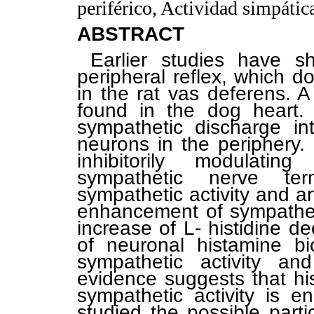
periférico, Actividad simpátic
ABSTRACT
Earlier studies have 
peripheral reflex, which d
in the rat vas deferens. A
found in the dog heart. 
sympathetic discharge int
neurons in the periphery
inhibitorily modulatin
sympathetic nerve te
sympathetic activity and ar
enhancement of sympathet
increase of L- histidine dec
of neuronal histamine bio
sympathetic activity and
evidence suggests that hi
sympathetic activity is e
studied the possible parti