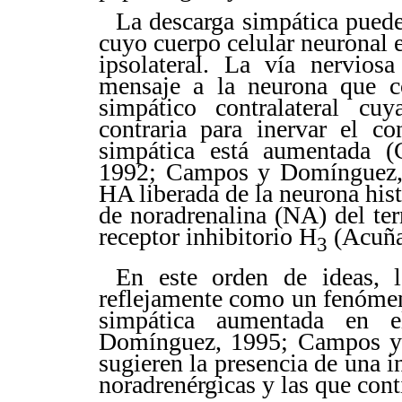
La descarga simpática puede 
cuyo cuerpo celular neuronal e
ipsolateral. La vía nerviosa
mensaje a la neurona que c
simpático contralateral cu
contraria para inervar el co
simpática está aumentada 
1992; Campos y Domínguez, 
HA liberada de la neurona hist
de noradrenalina (NA) del ter
receptor inhibitorio H
(Acuña 
3
En este orden de ideas, 
reflejamente como un fenómen
simpática aumentada en e
Domínguez, 1995; Campos y 
sugieren la presencia de una i
noradrenérgicas y las que con