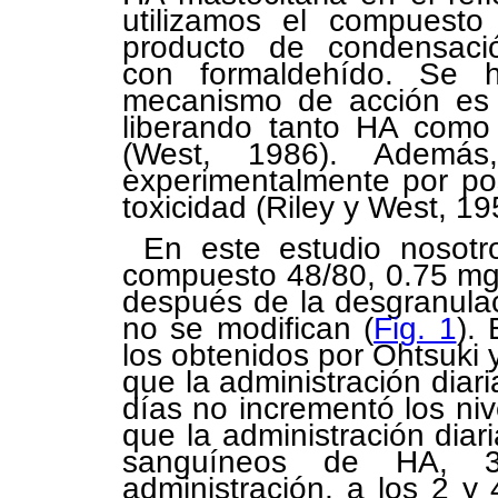
utilizamos el compuest
producto de condensación
con formaldehído. Se h
mecanismo de acción es l
liberando tanto HA como 
(West, 1986). Ademá
experimentalmente por pos
toxicidad (Riley y West, 19
En este estudio nosotr
compuesto 48/80, 0.75 mg
después de la desgranula
no se modifican (
Fig. 1
).
los obtenidos por Ohtsuki 
que la administración diar
días no incrementó los ni
que la administración diar
sanguíneos de HA, 
administración, a los 2 y 