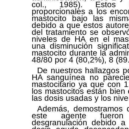
col., 1985). Estos h
proporcionales a los enco
mastocito bajo las misma
debido a que estos autor
del tratamiento se observ
niveles de HA en el mast
una disminución signific
mastocito durante la admi
48/80 por 4 (80,2%), 8 (89
De nuestros hallazgos po
HA sanguínea no parecier
mastocitario ya que con 1
los mastocitos están bien
las dosis usadas y los ni
Además, demostramos q
este agente fueron 
desgranulación debido a