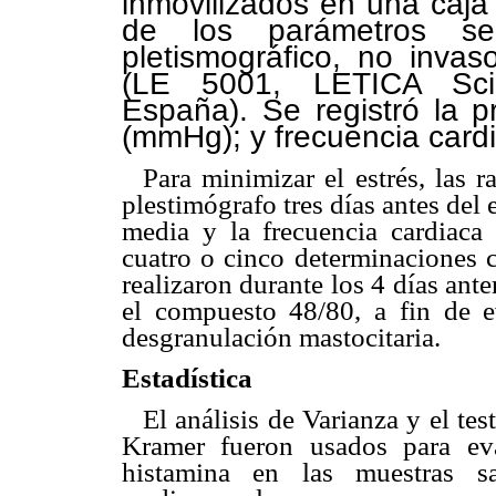
inmovilizados en una caja
de los parámetros s
pletismográfico, no invas
(LE 5001, LETICA Scien
España). Se registró la pre
(mmHg); y frecuencia cardi
Para minimizar el estrés, las r
plestimógrafo tres días antes del 
media y la frecuencia cardiaca
cuatro o cinco determinaciones c
realizaron durante los 4 días ante
el compuesto 48/80, a fin de ev
desgranulación mastocitaria.
Estadística
El análisis de Varianza y el t
Kramer fueron usados para eva
histamina en las muestras s