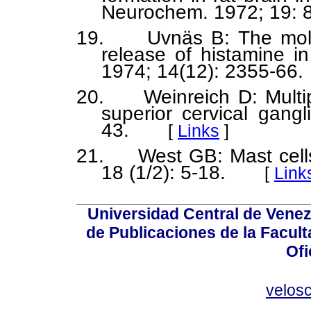
Neurochem. 1972; 19: 
19. Uvnäs B: The molecu
release of histamine in
1974; 14(12): 2355-66.
20. Weinreich D: Multipl
superior cervical gangl
43.
[
Links
]
21. West GB: Mast cells
18 (1/2): 5-18.
[
Link
Universidad Central de Venez
de Publicaciones de la Facult
Ofi
velos