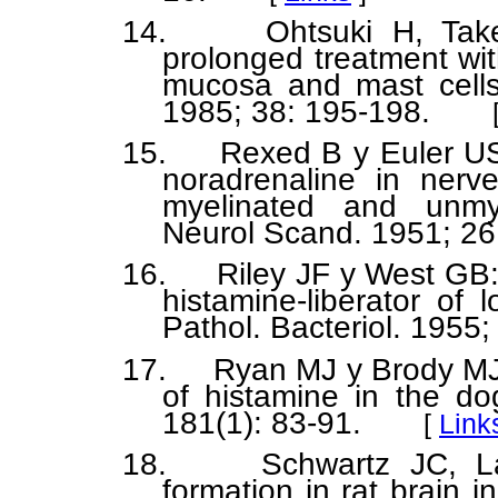
14. Ohtsuki H, Takeu
prolonged treatment wi
mucosa and mast cells
1985; 38: 195-198.
15. Rexed B y Euler US:
noradrenaline in nerve
myelinated and unmye
Neurol Scand. 1951; 26
16. Riley JF y West GB: T
histamine-liberator of
Pathol. Bacteriol. 1955;
17. Ryan MJ y Brody MJ: 
of histamine in the d
181(1): 83-91.
[
Link
18. Schwartz JC, Lam
formation in rat brain in