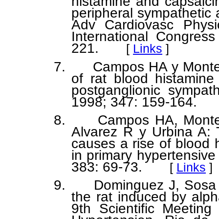
histamine and capsaici
peripheral sympathetic a
Adv Cardiovasc Physi
International Congres
221.
[
Links
]
7. Campos HA y Montene
of rat blood histamine
postganglionic sympat
1998; 347: 159-164.
8. Campos HA, Montene
Alvarez R y Urbina A: 
causes a rise of blood 
in primary hypertensiv
383: 69-73.
[
Links
]
9. Dominguez J, Sosa A
the rat induced by alpha
9th Scientific Meeting