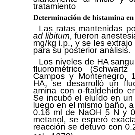
tratamiento
Determinación de histamina en
Las ratas mantenidas p
ad libitum
, fueron anestes
mg/kg i.p., y se les extrajo
para su posterior análisis.
Los niveles de HA sangu
fluorométrico (Schwartz
Campos y Montenegro, 19
HA, se desarrolló un flu
amina con o-ftaldehído e
Se incubó el eluído en un
luego en el mismo baño, a
0.16 ml de NaOH 5 N y 0.
metanol, se esperó exact
reacción se detuvo con 0.