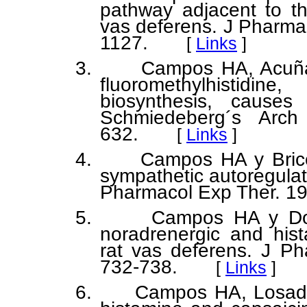
pathway adjacent to th
vas deferens. J Pharma
1127.
[
Links
]
3. Campos HA, Acuña Y,
fluoromethylhistidin
biosynthesis, causes 
Schmiedeberg´s Arch
632.
[
Links
]
4. Campos HA y Briceño
sympathetic autoregulat
Pharmacol Exp Ther. 19
5. Campos HA y Domin
noradrenergic and hist
rat vas deferens. J Ph
732-738.
[
Links
]
6. Campos HA, Losada M