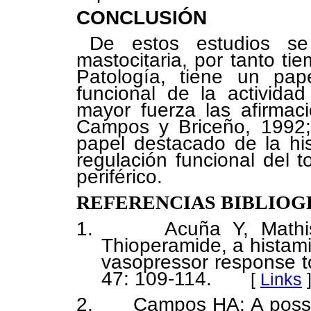
CONCLUSIÓN
De estos estudios se
mastocitaria, por tanto t
Patología, tiene un pap
funcional de la actividad
mayor fuerza las afirmac
Campos y Briceño, 1992;
papel destacado de la his
regulación funcional del t
periférico.
REFERENCIAS BIBLIOG
1. Acuña Y, Mathison
Thioperamide, a histamin
vasopressor response t
47: 109-114.
[
Links
2. Campos HA: A possibl