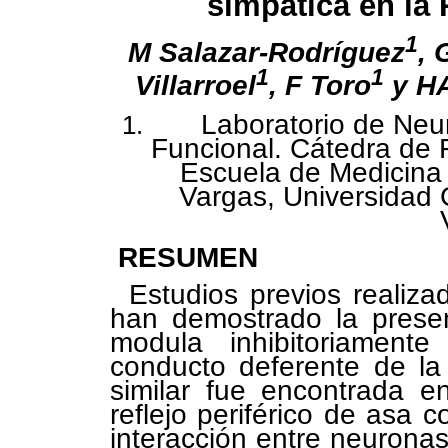
simpática en la
1
M Salazar-Rodríguez
, 
1
1
Villarroel
, F Toro
y H
Laboratorio de Neu
Funcional. Cátedra de 
Escuela de Medicina
Vargas, Universidad 
RESUMEN
Estudios previos realiz
han demostrado la presen
modula inhibitoriamente
conducto deferente de la 
similar fue encontrada e
reflejo periférico de asa 
interacción entre neurona