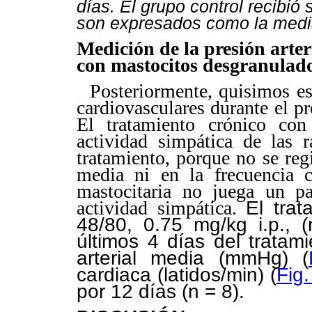
días. El grupo control recibió 
son expresados como la medi
Medición de la presión arteri
con mastocitos desgranulad
Posteriormente, quisimos es
cardiovasculares durante el p
El tratamiento crónico co
actividad simpática de las r
tratamiento, porque no se regi
media ni en la frecuencia 
mastocitaria no juega un pa
actividad simpática.
El tra
48/80, 0.75 mg/kg i.p., 
últimos 4 días del tratami
arterial media (mmHg) (
cardiaca (latidos/min) (
Fig.
por 12 días (n = 8).