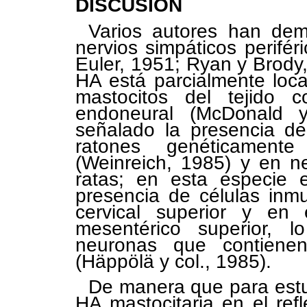
DISCUSIÓN
Varios autores han de
nervios simpáticos perifé
Euler, 1951; Ryan y Brody
HA está parcialmente loca
mastocitos del tejido co
endoneural (McDonald 
señalado la presencia de
ratones genéticamente
(Weinreich, 1985) y en n
ratas; en esta especie e
presencia de células inm
cervical superior y en e
mesentérico superior, 
neuronas que contiene
(Häppölä y col., 1985).
De manera que para estud
HA mastocitaria en el refl