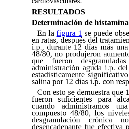
cardiovasculares.
RESULTADOS
Determinación de histamina
En la
figura 1
se puede obse
en ratas, después del tratamie
i.p., durante 12 días más un
48/80, no produjeron aumento
que fueron desgranuladas
administración aguda i.p. d
estadísticamente significativ
salina por 12 días i.p. con resp
Con esto se demuestra que 1
fueron suficientes para al
cuando administramos una
compuesto 48/80, los nivele
desgranulación crónica n
desencadenante fue efectiva 