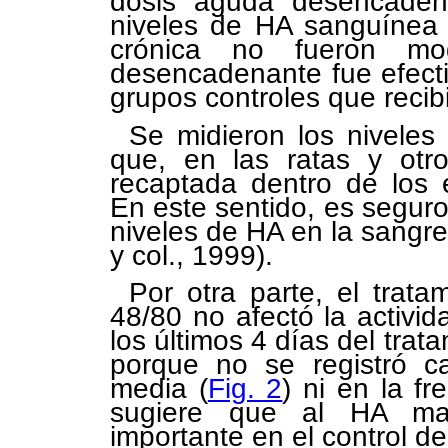
dosis aguda desencaden
niveles de HA sanguínea 
crónica no fueron mod
desencadenante fue efecti
grupos controles que recibi
Se midieron los niveles
que, en las ratas y otr
recaptada dentro de los 
En este sentido, es seguro
niveles de HA en la sangr
y col., 1999).
Por otra parte, el trat
48/80 no afectó la activid
los últimos 4 días del tra
porque no se registró ca
media (
Fig. 2
) ni en la fr
sugiere que al HA mas
importante en el control de