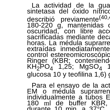
La actividad de la guan
sintetasa del óxido nítr
(40,
describió previamente
180-220 g, mantenidas c
oscuridad, con libre ac
sacrificadas mediante dec
horas. La médula suprarre
extraídas inmediatamente
control estereomicroscópi
Ringer (KBR; contenien
KH
PO
1,25; MgSO
1
2
4
4
glucosa 10 y teofilina 1,
Para el ensayo de la act
EM o médula suprarrenal
individualmente a tubos 
180
m
l de buffer KBR,
durante 10 min. a 37°C, 