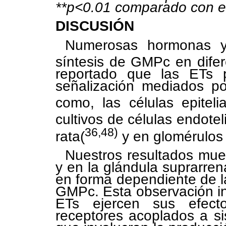
**p<0.01 comparado con el
DISCUSIÓN
Numerosas hormonas y 
síntesis de GMPc en difere
reportado que las ETs 
señalización mediados p
como, las células epiteli
cultivos de células endotel
36,48)
rata(
y en glomérulos 
Nuestros resultados mue
y en la glándula suprarren
en forma dependiente de l
GMPc. Esta observación in
ETs ejercen sus efect
receptores acoplados a s