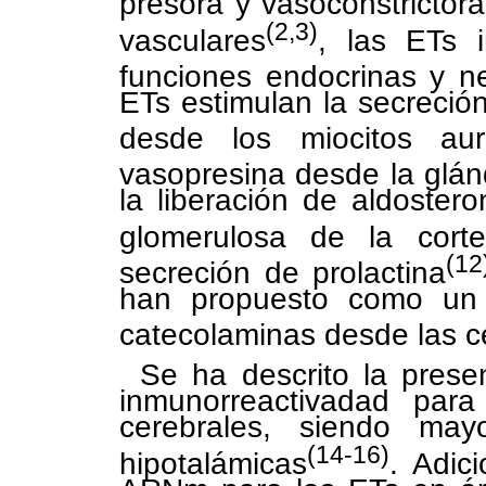
presora y vasoconstrictora
(2,3)
vasculares
, las ETs i
funciones endocrinas y n
ETs estimulan la secreción 
desde los miocitos aur
vasopresina desde la glánd
la liberación de aldoster
glomerulosa de la corte
(12
secreción de prolactina
han propuesto como un 
catecolaminas desde las c
Se ha descrito la pres
inmunorreactivadad para
cerebrales, siendo may
(14-16)
hipotalámicas
. Adic