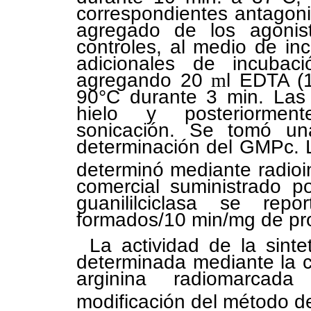
correspondientes antagonis
agregado de los agoni
controles, al medio de i
adicionales de incubac
agregando 20
m
l EDTA (
90°C durante 3 min. Las
hielo y posteriormen
sonicación. Se tomó un
determinación del GMPc. 
determinó mediante radi
comercial suministrado p
guanililciclasa se r
formados/10 min/mg de pr
La actividad de la sinte
determinada mediante la c
arginina radiomarcada
modificación del método de