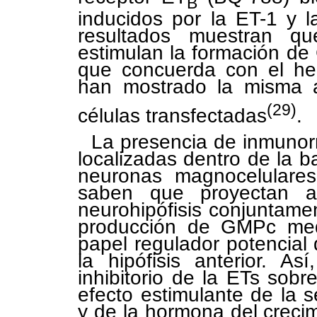
B
inducidos por la ET-1 y l
resultados muestran q
estimulan la formación de
que concuerda con el hec
han mostrado la misma a
(29)
células transfectadas
.
La presencia de inmunorr
localizadas dentro de la 
neuronas magnocelulares
saben que proyectan 
neurohipófisis conjuntame
producción de GMPc medi
papel regulador potencial 
la hipófisis anterior. A
inhibitorio de la ETs sobr
efecto estimulante de la 
y de la hormona del crecim