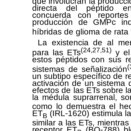
que involucran la producc
directa del péptido en
concuerda con reportes
producción de GMPc ind
híbridas de glioma de rata
La existencia de al me
(24,27,51)
para las ETs
y el
estos péptidos con sus r
(
sistemas de señalización
un subtipo específico de r
activación de un sistema 
efectos de las ETs sobre 
la médula suprarrenal, s
como lo demuestra el hec
ET
(IRL-1620) estimula 
B
similar a las ETs, mientras
receptor ET
(BQ-788) blo