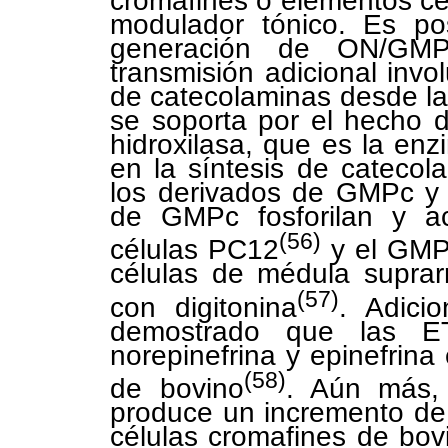
cromafines o elementos cer
modulador tónico. Es po
generación de ON/GMP
transmisión adicional invo
de catecolaminas desde la 
se soporta por el hecho d
hidroxilasa, que es la enz
en la síntesis de catecol
los derivados de GMPc y 
de GMPc fosforilan y act
(56)
células PC12
y el GMPc
células de médula suprar
(57)
con digitonina
. Adici
demostrado que las ET
norepinefrina y epinefrina
(58)
de bovino
. Aún más,
produce un incremento de 
células cromafines de bov