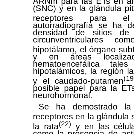
ARNm para las ETs en áre
(SNC) y en la glándula pit
receptores para el
autorradiografía se ha d
densidad de sitios d
circunventriculares 
hipotálamo, el órgano subf
y en áreas localiza
hematoencefálica tal
hipotalámicos, la región lat
(19
y el caudado-putamen
posible papel para la ET
neurohormonal.
Se ha demostrado la
receptores en la glándula
(22)
la rata
y en las célul
como la presencia de act