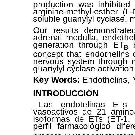
production was inhibited 
arginine-methyl-esther (
soluble guanylyl cyclase,
Our results demonstrat
adrenal medulla, endothe
generation through ET
r
B
concept that endothelins c
nervous system through ni
guanylyl cyclase activation
Key Words:
Endothelins, 
INTRODUCCIÓN
Las endotelinas ETs 
vasoactivos de 21 aminoá
isoformas de ETs (ET-1,
perfil farmacológico dif