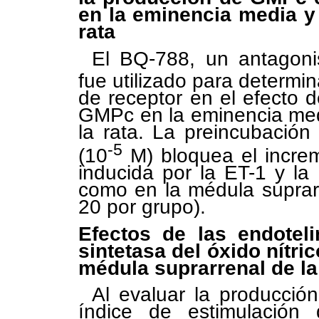
en la eminencia media y 
rata
El BQ-788, un antagonis
fue utilizado para determin
de receptor en el efecto 
GMPc en la eminencia med
la rata. La preincubació
-5
(10
M) bloquea el incre
inducida por la ET-1 y la
como en la médula suprarr
20 por grupo).
Efectos de las endoteli
sintetasa del óxido nítri
médula suprarrenal de la
Al evaluar la producció
índice de estimulación