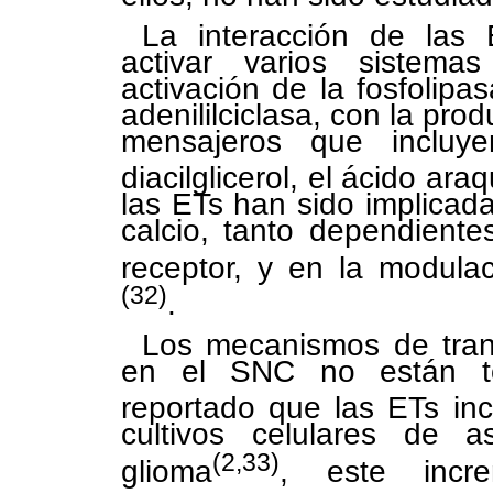
La interacción de las
activar varios sistema
activación de la fosfolipa
adenililciclasa, con la pr
mensajeros que incluyen
diacilglicerol, el ácido ar
las ETs han sido implicad
calcio, tanto dependient
receptor, y en la modula
(32)
.
Los mecanismos de tran
en el SNC no están to
reportado que las ETs in
cultivos celulares de 
(2,33)
glioma
, este incr