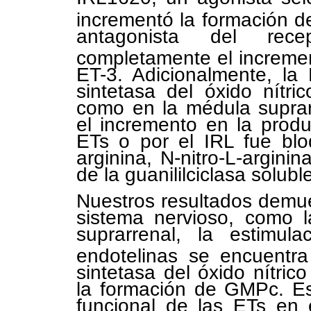
incrementó la formación 
antagonista del rec
completamente el increme
ET-3. Adicionalmente, la 
sintetasa del óxido nítr
como en la médula suprar
el incremento en la prod
ETs o por el IRL fue blo
arginina, N-nitro-L-argini
de la guanililciclasa solub
Nuestros resultados demue
sistema nervioso, como 
suprarrenal, la estimul
endotelinas se encuentra
sintetasa del óxido nítri
la formación de GMPc. Es
funcional de las ETs en 