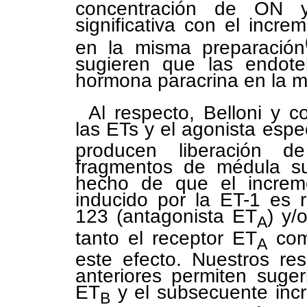
concentración de ON 
significativa con el inc
en la misma preparación
sugieren que las endote
hormona paracrina en la m
Al respecto, Belloni y co
las ETs y el agonista espe
producen liberación d
fragmentos de médula sup
hecho de que el increm
inducido por la ET-1 es 
123 (antagonista ET
) y/
A
tanto el receptor ET
com
A
este efecto. Nuestros res
anteriores permiten suger
ET
y el subsecuente inc
B