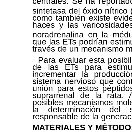
centrales. Se ha reportad
sintetasa del óxido nítrico
como también existe evid
haces y las varicosidade
noradrenalina en la médu
que las ETs podrían esti
través de un mecanismo m
Para evaluar esta posibi
de las ETs para estimu
incrementar la producc
sistema nervioso que cont
unión para estos péptid
suprarrenal de la rata. 
posibles mecanismos mole
la determinación del
responsable de la genera
MATERIALES Y MÉTODO