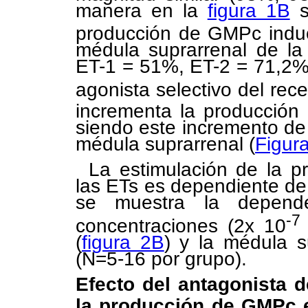
manera en la
figura 1B
s
producción de GMPc induc
médula suprarrenal de la
ET-1 = 51%, ET-2 = 71,2%
agonista selectivo del rec
incrementa la producción
siendo este incremento d
médula suprarrenal (
Figur
La estimulación de la 
las ETs es dependiente de l
se muestra la depend
-7
concentraciones (2x 10
(
figura 2B
) y la médula s
(N=5-16 por grupo).
Efecto del antagonista d
la producción de GMPc e