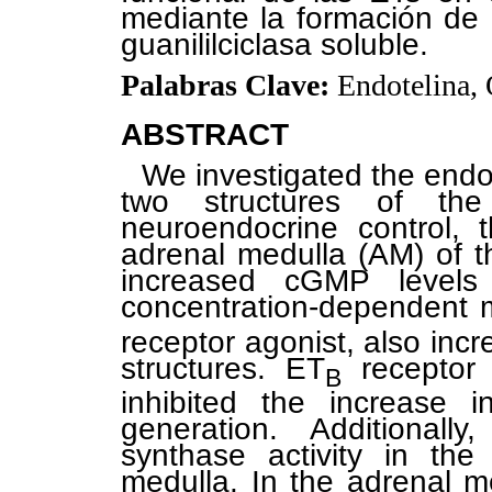
mediante la formación de ó
guanililciclasa soluble.
Palabras Clave:
Endotelina,
ABSTRACT
We investigated the endo
two structures of th
neuroendocrine control,
adrenal medulla (AM) of t
increased cGMP levels
concentration-dependent 
receptor agonist, also inc
structures. ET
receptor a
B
inhibited the increase
generation. Additionally
synthase activity in th
medulla. In the adrenal 