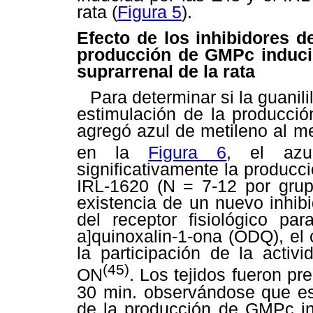
rata (
Figura 5
).
Efecto de los inhibidores de
producción de GMPc inducid
suprarrenal de la rata
Para determinar si la guanili
estimulación de la producci
agregó azul de metileno al m
en la
Figura 6
, el azu
significativamente la producc
IRL-1620 (N = 7-12 por grup
existencia de un nuevo inhib
del receptor fisiológico pa
a]quinoxalin-1-ona (ODQ), el 
la participación de la activi
(45)
ON
. Los tejidos fueron p
30 min. observándose que es
de la producción de GMPc in