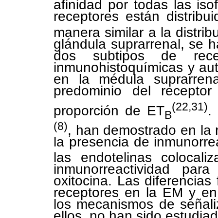
afinidad por todas las is
receptores están distribui
manera similar a la distrib
glándula suprarrenal, se 
dos subtipos de rece
inmunohistoquímicas y aut
en la médula suprarren
predominio del recepto
(22,31)
proporción de ET
.
B
(8)
, han demostrado en la r
la presencia de inmunorre
las endotelinas colocali
inmunorreactividad para
oxitocina. Las diferencias
receptores en la EM y en 
los mecanismos de señali
ellos, no han sido estudia