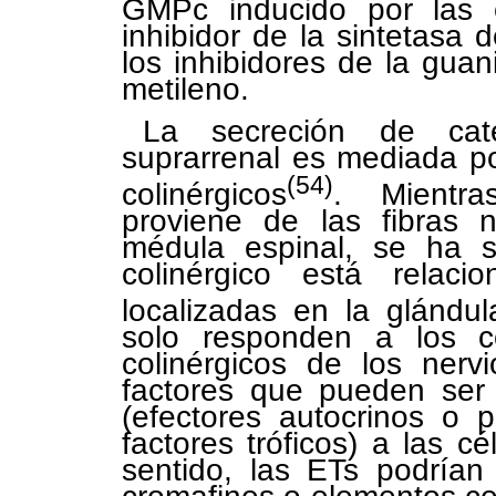
GMPc inducido por las e
inhibidor de la sintetasa 
los inhibidores de la guan
metileno.
La secreción de cat
suprarrenal es mediada p
(54)
colinérgicos
. Mientra
proviene de las fibras n
médula espinal, se ha 
colinérgico está relaci
localizadas en la glándul
solo responden a los c
colinérgicos de los nerv
factores que pueden ser
(efectores autocrinos o 
factores tróficos) a las 
sentido, las ETs podrían