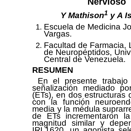
Nervioso
1
Y Mathison
y A I
Escuela de Medicina J
Vargas.
Facultad de Farmacia, 
de Neuropéptidos, Univ
Central de Venezuela.
RESUMEN
En el presente trabaj
señalización mediado por
(ETs), en dos estructuras 
con la función neuroend
media y la médula suprarre
de ETs incrementaron l
magnitud similar y depen
IRL1620, un agonista sel