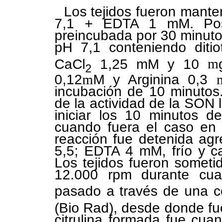
Los tejidos fueron mant
7,1 + EDTA 1 mM. Post
preincubada por 30 minut
pH 7,1 conteniendo diti
CaCl
1,25 mM y 10
m
2
0,12
m
M y Arginina 0,3
incubación de 10 minutos.
de la actividad de la SON 
iniciar los 10 minutos d
cuando fuera el caso en 
reacción fue detenida ag
5,5; EDTA 4 mM, frío y c
Los tejidos fueron someti
12.000 rpm durante cua
pasado a través de una 
(Bio Rad), desde donde fu
citrulina formada fue cua