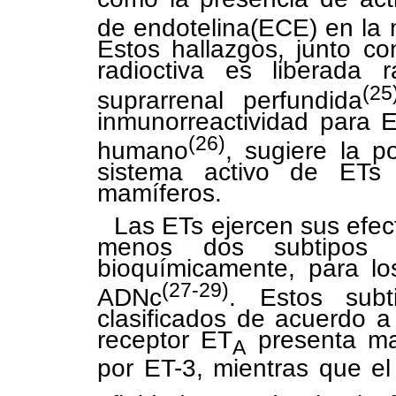
de endotelina(ECE) en la 
Estos hallazgos, junto c
radioctiva es liberada 
(25
suprarrenal perfundida
inmunorreactividad para 
(26)
humano
, sugiere la p
sistema activo de ETs
mamíferos.
Las ETs ejercen sus efec
menos dos subtipos d
bioquímicamente, para lo
(27-29)
ADNc
. Estos subt
clasificados de acuerdo a 
receptor ET
presenta ma
A
por ET-3, mientras que el