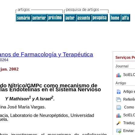
anos de Farmacología y Terapéutica
Serviços P
-0264
Journal
jan. 2002
SciELO
Artigo
do Nítrico/
GMP
c como mecanismo de
 las Endotelinas en el Sistema Nervioso
Artigo
1
2
Y Mathison
y A Israel
.
Referên
ina José María Vargas.
Como c
cia, Laboratorio de Neuropéptidos, Universidad
SciELO
ela.
Traduç
Enviar 
abajo investigamos el mecanismo de señalización