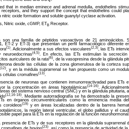
ted that in median eminece and adrenal medulla, endothelins sti
receptors, and they support the concept that endothelins could play
itric oxide formation and soluble guanylyl cyclase activation.
s, Nitric oxide, cGMP, ET
Receptor.
B
 son una familia de péptidos vasoactivos de 21 aminoácidos. Se
, ET-2 y ET-3) que presentan un perfil farmacológico diferente e
(1)
(2,3)
tora
. Adicionalmente a sus efectos vasculares
, las ETs interv
(4,5)
y neuroedocrinas
. En efecto, las ETs estimulan la secreción d
(6)
itos auriculares de la rata
, de la vasopresina desde la glándula pitu
sterona desde las células de la zona glomerulosa de la corteza sup
(12)
, y en la médula suprarrenal se han propuesto como un modula
(13)
s células cromafines
.
resencia de neuronas que contienen inmunorreactivadad para ETs en
(14-16)
yor la concentración en áreas hipotalámicas
. Adicionalment
eas del sistema nervioso central (SNC) y en la glándula pituitaria, 
(12,16-18)
ido
. Mediante autorradiografía se ha demostrado la presen
ETs en órganos circunventriculares como la eminencia media del
(19)
os coroideos
y en áreas localizadas dentro de la barrera hemat
otalámicos, la región lateral ventricular, el globo pallidus y el ca
osible papel para la ETs en la regulación de la función neurohormonal
 presencia de ETs y de sus receptores en la glándula suprarrenal
(23)
s cromafines de bovino
, así como la presencia de actividad de l