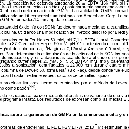
ión. La reacción fue detenida agregando 20
m
l EDTA (166 mM, pH 7,
stras fueron mantenidas en hielo y posteriormente homogeneizadas 
00 ml para la determinación del GMPc. La cantidad de GMPc formad
utilizando un kit comercial suministrado por Amersham Corp. La acti
e GMPc formados/10 min/mg de proteínas.
ntetasa del óxido nítrico (SON) fue determinada mediante la cuantific
citrulina, utilizando una modificación del método descrito por Bredt 
mantenidos en buffer Hepes 50 mM, pH 7,1 + EDTA 1 mM. Posterior
utos a 37°C en buffer Hepes 50 mM, pH 7,1 conteniendo ditiotreit
3
m
g/ml de calmodulina,
Harginina 0,12
m
M y Arginina 0,3
m
M, se
s. Para determinar la estimulación de la actividad de la SON los ag
os de incubación, y los antagonistas cuando fuera el caso en el perí
agregando buffer Hepes 20 mM, pH 5,5; EDTA 4 mM, frío y calentand
etidos a sonicación, centrifugados a 12.000 rpm durante cuatro mi
+
a columna de Dowex 50, forma Na
(Bio Rad), desde donde fue elui
 cuantificada mediante espectroscopia de centelleo líquido.
 proteínas tisulares fueron determinadas por el método de Lowry y 
(44)
ino como patrón
.
co de los datos se realizó mediante el análisis de varianza de una ví
do el programa Instat2. Los resultados se expresan como las medias ±
linas sobre la generación de GMPc en la eminencia media y en
-7
soformas de endotelinas (ET-1, ET-2 y ET-3) (2x10
M) estimulan la