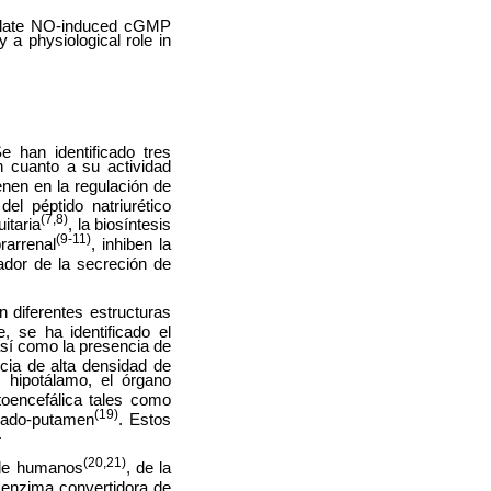
mulate NO-induced cGMP
 a physiological role in
 han identificado tres
n cuanto a su actividad
ienen en la regulación de
el péptido natriurético
(7,8)
itaria
, la biosíntesis
(9-11)
rarrenal
, inhiben la
dor de la secreción de
 diferentes estructuras
e, se ha identificado el
así como la presencia de
cia de alta densidad de
 hipotálamo, el órgano
oencefálica tales como
(19)
udado-putamen
. Estos
.
(20,21)
 de humanos
, de la
a enzima convertidora de