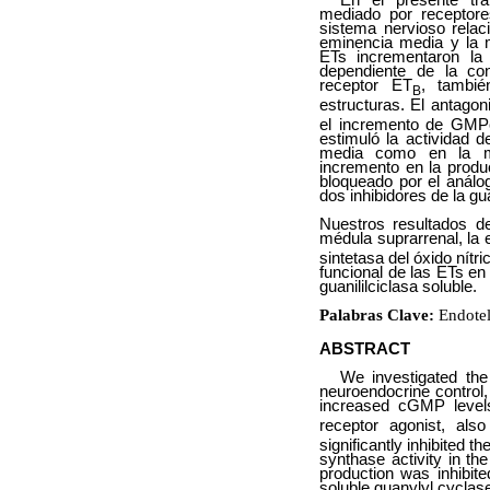
mediado por receptore
sistema nervioso relac
eminencia media y la m
ETs incrementaron la
dependiente de la con
receptor ET
, tambi
B
estructuras. El antagon
el incremento de GMPc
estimuló la actividad d
media como en la mé
incremento en la produ
bloqueado por el análog
dos inhibidores de la gu
Nuestros resultados d
médula suprarrenal, la 
sintetasa del óxido nít
funcional de las ETs en 
guanililciclasa soluble.
Palabras Clave:
Endote
ABSTRACT
We investigated the
neuroendocrine control
increased cGMP levels
receptor agonist, als
significantly inhibited 
synthase activity in t
production was inhibite
soluble guanylyl cycla