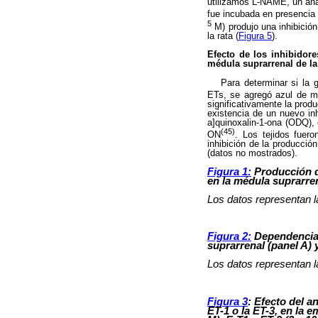
utilizamos L-NAME, un anál
fue incubada en presencia
5
M) produjo una inhibición
la rata (
Figura 5
).
Efecto de los inhibidore
médula suprarrenal de la
Para determinar si la 
ETs, se agregó azul de m
significativamente la prod
existencia de un nuevo inhi
a]quinoxalin-1-ona (ODQ), e
(45)
ON
. Los tejidos fuer
inhibición de la producció
(datos no mostrados).
Figura 1:
Producción de
en la médula suprarrena
Los datos representan 
Figura 2:
Dependencia 
suprarrenal (panel A) 
Los datos representan 
Figura 3
: Efecto del 
ET-1 o la ET-3, en la 