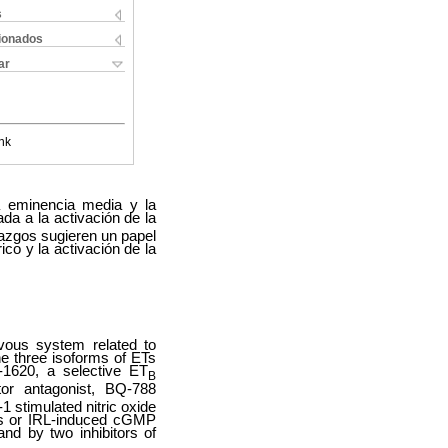
s
cionados
ar
nk
a eminencia media y la
da a la activación de la
lazgos sugieren un papel
ico y la activación de la
rvous system related to
e three isoforms of ETs
-1620, a selective ET
B
or antagonist, BQ-788
1 stimulated nitric oxide
ETs or IRL-induced cGMP
and by two inhibitors of