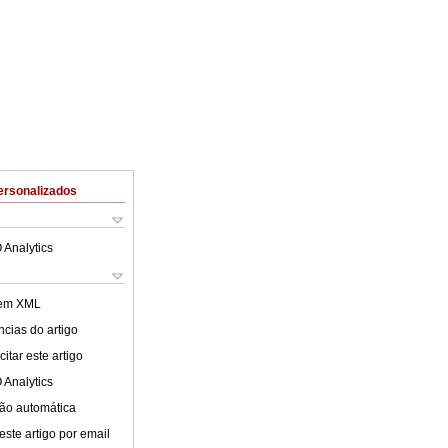
ersonalizados
 Analytics
 em XML
cias do artigo
itar este artigo
 Analytics
ão automática
este artigo por email