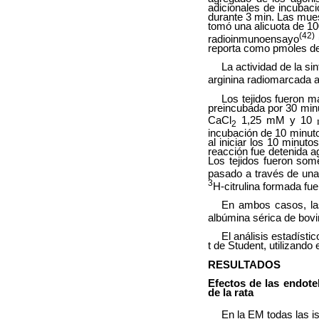
adicionales de incubac
durante 3 min. Las mue
tomó una alicuota de 1
(42)
radioinmunoensayo
reporta como pmoles d
La actividad de la si
arginina radiomarcada a 
Los tejidos fueron 
preincubada por 30 min
CaCl
1,25 mM y 10
2
incubación de 10 minuto
al iniciar los 10 minut
reacción fue detenida 
Los tejidos fueron som
pasado a través de un
3
H-citrulina formada fue
En ambos casos, las
albúmina sérica de bov
El análisis estadísti
t de Student, utilizan
RESULTADOS
Efectos de las endote
de la rata
En la EM todas las i