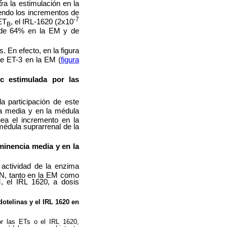
a la estimulación en la
iendo los incrementos de
-7
ET
, el IRL-1620 (2x10
B
 de 64% en la EM y de
 En efecto, en la figura
e ET-3 en la EM (
figura
c estimulada por las
la participación de este
ia media y en la médula
ea el incremento en la
médula suprarrenal de la
eminencia media y en la
 actividad de la enzima
ON, tanto en la EM como
 el IRL 1620, a dosis
otelinas y el IRL 1620 en
por las ETs o el IRL 1620,