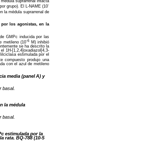
 médula suprarrenal intacta
-
 por grupo). El L-NAME (10
en la médula suprarrenal de
 por los agonistas, en la
n de GMPc inducida por las
-6
de metileno (10
M) inhibió
entemente se ha descrito la
 el 1H-[1,2,4]oxadiazol[4,3-
lilciclasa estimulada por el
te compuesto produjo una
ada con el azul de metileno
ia media (panel A) y
 basal.
en la médula
 basal.
c estimulada por la
la rata. BQ-788 (10-5