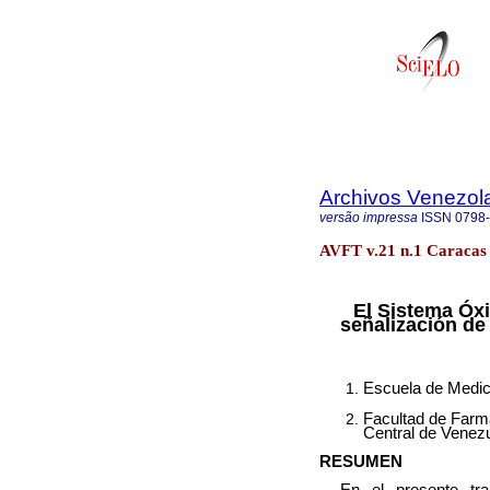
Archivos Venezol
versão impressa
ISSN
0798
AVFT v.21 n.1 Caracas 
El Sistema Óxi
señalización de
Escuela de Medic
Facultad de Farma
Central de Venezu
RESUMEN
En el presente tr