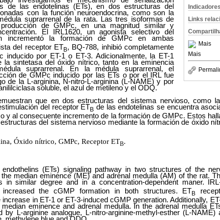
s de las endotelinas (ETs), en dos estructuras del
Indicadore
ionadas con la función neuroendocrina, como son la
édula suprarrenal de la rata. Las tres isoformas de
Links rela
 producción de GMPc, en una magnitud similar y
centración. El IRL1620, un agonista selectivo del
Compartilh
én incrementó la formación de GMPc en ambas
Mais
ista del receptor ET
, BQ-788, inhibió completamente
B
Mais
 inducido por ET-1 o ET-3. Adicionalmente, la ET-1
e la sintetasa del óxido nítrico, tanto en la eminencia
dula suprarrenal. En la médula suprarrenal, el
Permali
cción de GMPc inducido por las ETs o por el IRL fue
o de la L-arginina, N-nitro-L-arginina (L-NAME) y por
anililciclasa soluble, el azul de metileno y el ODQ.
emuestran que en dos estructuras del sistema nervioso, como l
estimulación del receptor ET
de las endotelinas se encuentra asocia
B
rico y al consecuente incremento de la formación de GMPc. Estos hal
estructuras del sistema nervioso mediante la formación de óxido nítr
lina,
Ó
xido nítrico, GMPc, Receptor ET
.
B
 endothelins (ETs) signaling pathway in two structures of the ne
, the median eminence (ME) and adrenal medulla (AM) of the rat. Th
 in similar degree and in a concentration-dependent maner. IRL
o increased the cGMP formation in both structures. ET
recept
B
the increase in ET-1 or ET-3-induced cGMP generation. Additionally, ET-
he median eminence and adrenal medulla. In the adrenal medulla 
d by L-arginine analogue, L-nitro-arginine-methyl-esther (L-NAME) 
se, methylene blue and ODQ.