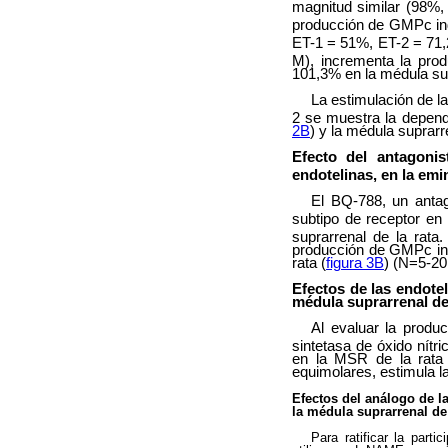
magnitud similar (98%
producción de GMPc ind
ET-1 = 51%, ET-2 = 71,2
M), incrementa la pr
101,3% en la médula sup
La estimulación de l
2 se muestra la depend
2B
) y la médula suprarr
Efecto del antagonis
endotelinas, en la emi
El BQ-788, un antag
subtipo de receptor en
suprarrenal de la rat
producción de GMPc indu
rata (
figura 3B
) (N=5-20
Efectos de las endotel
médula suprarrenal de 
Al evaluar la produ
sintetasa de óxido nítr
en la MSR de la rata
equimolares, estimula l
Efectos del análogo de l
la médula suprarrenal de 
Para ratificar la part