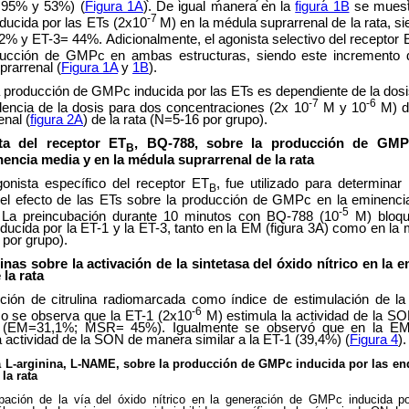
, 95% y 53%) (
Figura 1A
). De igual manera en la
figura 1B
se muestr
-7
ucida por las ETs (2x10
M) en la médula suprarrenal de la rata, s
% y ET-3= 44%. Adicionalmente, el agonista selectivo del receptor 
oducción de GMPc en ambas estructuras, siendo este incremento
rarrenal (
Figura 1A
y
1B
).
a producción de GMPc inducida por las ETs es dependiente de la dosis.
-7
-6
encia de la dosis para dos concentraciones (2x 10
M y 10
M) d
enal (
figura 2A
) de la rata (N=5-16 por grupo).
ta del receptor ET
, BQ-788, sobre la producción de GMP
B
nencia media y en la médula suprarrenal de la rata
onista específico del receptor ET
, fue utilizado para determinar 
B
 el efecto de las ETs sobre la producción de GMPc en la eminenc
-5
a. La preincubación durante 10 minutos con BQ-788 (10
M) bloqu
cida por la ET-1 y la ET-3, tanto en la EM (figura 3A) como en la 
 por grupo).
inas sobre la activación de la sintetasa del óxido nítrico en la 
la rata
cción de citrulina radiomarcada como índice de estimulación de la
-6
ico se observa que la ET-1 (2x10
M) estimula la actividad de la S
 (EM=31,1%; MSR= 45%). Igualmente se observó que en la EM,
a actividad de la SON de manera similar a la ET-1 (39,4%) (
Figura 4
).
a L-arginina, L-NAME, sobre la producción de GMPc inducida por las end
la rata
icipación de la vía del óxido nítrico en la generación de GMPc inducida 