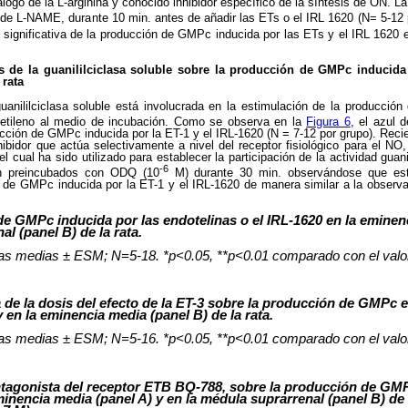
ogo de la L-arginina y conocido inhibidor específico de la síntesis de ON. La
 de L-NAME, durante 10 min. antes de añadir las ETs o el IRL 1620 (N= 5-12
 significativa de la producción de GMPc inducida por las ETs y el IRL 1620 
s de la guanililciclasa soluble sobre la producción de GMPc inducida
 rata
guanililciclasa soluble está involucrada en la estimulación de la producció
etileno al medio de incubación. Como se observa en la
Figura 6
, el azul 
ucción de GMPc inducida por la ET-1 y el IRL-1620 (N = 7-12 por grupo). Reci
bidor que actúa selectivamente a nivel del receptor fisiológico para el NO,
l cual ha sido utilizado para establecer la participación de la actividad guani
-6
on preincubados con ODQ (10
M) durante 30 min. observándose que es
n de GMPc inducida por la ET-1 y el IRL-1620 de manera similar a la observ
 GMPc inducida por las endotelinas o el IRL-1620 en la eminenc
l (panel B) de la rata.
las medias ± ESM; N=5-18. *p<0.05, **p<0.01 comparado con el valor
de la dosis del efecto de la ET-3 sobre la producción de GMPc 
y en la eminencia media (panel B) de la rata.
las medias ± ESM; N=5-16. *p<0.05, **p<0.01 comparado con el valor
antagonista del receptor ETB BQ-788, sobre la producción de GMP
eminencia media (panel A) y en la médula suprarrenal (panel B) de 