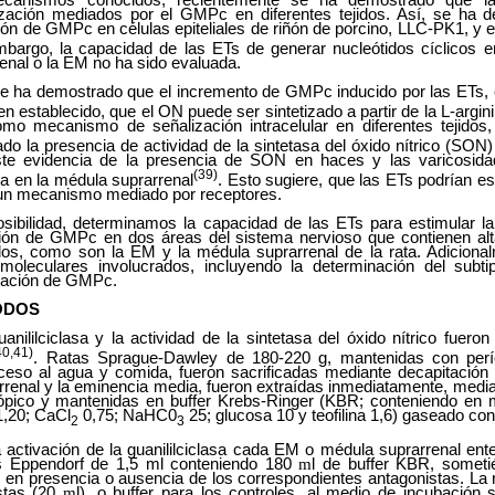
anismos conocidos, recientemente se ha demostrado que la
ación mediados por el GMPc en diferentes tejidos. Así, se ha 
ón de GMPc en células epiteliales de riñón de porcino, LLC-PK1, y en
mbargo, la capacidad de las ETs de generar nucleótidos cíclicos e
enal o la EM no ha sido evaluada.
 se ha demostrado que el incremento de GMPc inducido por las ETs, 
en establecido, que el ON puede ser sintetizado a partir de la L-argini
o mecanismo de señalización intracelular en diferentes tejidos,
ado la presencia de actividad de la sintetasa del óxido nítrico (SON)
te evidencia de la presencia de SON en haces y las varicosida
(39)
a en la médula suprarrenal
. Esto sugiere, que las ETs podrían es
n mecanismo mediado por receptores.
osibilidad, determinamos la capacidad de las ETs para estimular l
ión de GMPc en dos áreas del sistema nervioso que contienen alt
dos, como son la EM y la médula suprarrenal de la rata. Adiciona
oleculares involucrados, incluyendo la determinación del subt
ración de GMPc.
ODOS
uanililciclasa y la actividad de la sintetasa del óxido nítrico fue
40,41)
. Ratas Sprague-Dawley de 180-220 g, mantenidas con perí
cceso al agua y comida, fueron sacrificadas mediante decapitación 
rrenal y la eminencia media, fueron extraídas inmediatamente, media
cópico y mantenidas en buffer Krebs-Ringer (KBR; conteniendo en 
,20; CaCl
0,75; NaHC0
25; glucosa 10 y teofilina 1,6) gaseado c
2
3
 activación de la guanililciclasa cada EM o médula suprarrenal ente
os Eppendorf de 1,5 ml conteniendo 180
m
l de buffer KBR, someti
 en presencia o ausencia de los correspondientes antagonistas. La r
stas (20
m
l), o buffer para los controles, al medio de incubación