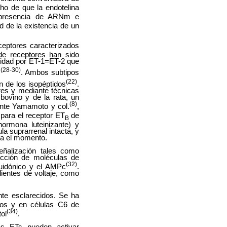
cho de que la endotelina
presencia de ARNm e
ad de la existencia de un
ceptores caracterizados
de receptores han sido
idad por ET-1=ET-2 que
(28-30)
s
. Ambos subtipos
(22)
ón de los isopéptidos
.
res y mediante técnicas
bovino y de la rata, un
(8)
nte Yamamoto y col.
,
 para el receptor ET
de
B
ormona luteinizante) y
la suprarrenal intacta, y
ta el momento.
eñalización tales como
ducción de moléculas de
(32)
aquidónico y el AMPc
.
ientes de voltaje, como
te esclarecidos. Se ha
itos y en células C6 de
(34)
tol
.