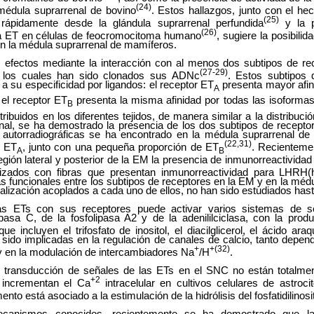
(24)
médula suprarrenal de bovino
. Estos hallazgos, junto con el he
(25)
 rápidamente desde la glándula suprarrenal perfundida
y la 
(26)
ra ET en células de feocromocitoma humano
, sugiere la posibilid
en la médula suprarrenal de mamíferos.
 efectos mediante la interacción con al menos dos subtipos de re
(27-29)
a los cuales han sido clonados sus ADNc
. Estos subtipos 
a su especificidad por ligandos: el receptor ET
presenta mayor afin
A
 el receptor ET
presenta la misma afinidad por todas las isoforma
B
ribuidos en los diferentes tejidos, de manera similar a la distribuci
enal, se ha demostrado la presencia de los dos subtipos de recepto
autorradiográficas se ha encontrado en la médula suprarrenal de 
(22,31)
r ET
, junto con una pequeña proporción de ET
. Recienteme
A
B
gión lateral y posterior de la EM la presencia de inmunorreactividad
alizados con fibras que presentan inmunorreactividad para LHRH(h
as funcionales entre los subtipos de receptores en la EM y en la médu
lización acoplados a cada uno de ellos, no han sido estudiados has
las ETs con sus receptores puede activar varios sistemas de s
lipasa C, de la fosfolipasa A2 y de la adenililciclasa, con la pro
 incluyen el trifosfato de inositol, el diacilglicerol, el ácido ar
sido implicadas en la regulación de canales de calcio, tanto depend
+
+(32)
y en la modulación de intercambiadores Na
/H
.
transducción de señales de las ETs en el SNC no están totalmen
+2
 incrementan el Ca
intracelular en cultivos celulares de astroc
ento está asociado a la estimulación de la hidrólisis del fosfatidilinosi