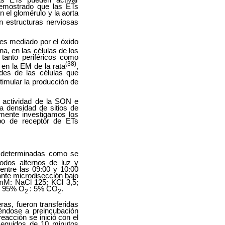
s ETs pueden activar
demostrado que las ETs
 el glomérulo y la aorta
n estructuras nerviosas
es mediado por el óxido
na, en las células de los
 tanto periféricos como
(38)
 en la EM de la rata
,
des de las células que
timular la producción de
a actividad de la SON e
a densidad de sitios de
lmente investigamos los
ipo de receptor de ETs
ron determinadas como se
odos alternos de luz y
entre las 09:00 y 10:00
nte microdisección bajo
mM: NaCl 125; KCl 3,5;
on 95% O
: 5% CO
.
2
2
ras, fueron transferidas
éndose a preincubación
eacción se inició con el
 seguidos de 10 minutos