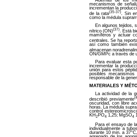
Además de los mec
mecanismos de señaliz
incrementan la producci
(35-37)
de la rata
. Sin e
como la médula suprarr
En algunos tejidos,
(37)
nítrico (ON)
. Está bi
mamíferos y actuar com
centrales. Se ha report
así como también exis
almacenan noradrenalin
ON/GMPc a través de u
Para evaluar esta p
incrementar la producc
unión para estos pépti
posibles mecanismos m
responsable de la gene
MATERIALES Y MÉT
La actividad de la g
(
describió previamente
oscuridad, con libre a
horas. La médula supra
control estereomicros
KH
PO
1,25; MgSO
1
2
4
4
Para el ensayo de la
individualmente a tub
durante 10 min. a 37°C,
agregado de los agoni