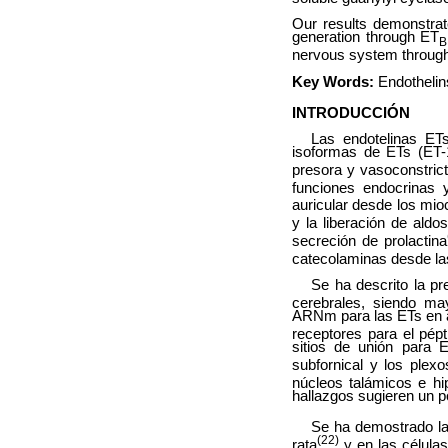
Our results demonstra
generation through ET
B
nervous system through n
Key Words:
Endothelin
INTRODUCCIÓN
Las endotelinas ETs
isoformas de ETs (ET-1
presora y vasoconstric
funciones endocrinas 
auricular desde los mioc
y la liberación de aldo
secreción de prolactina
catecolaminas desde la
Se ha descrito la p
cerebrales, siendo ma
ARNm para las ETs en ár
receptores para el pépt
sitios de unión para 
subfornical y los plex
núcleos talámicos e hip
hallazgos sugieren un p
Se ha demostrado la
(22)
rata
y en las célula