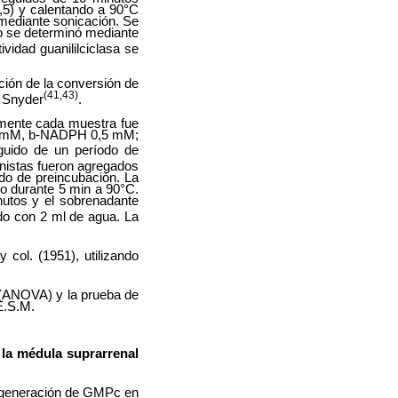
5) y calentando a 90°C
mediante sonicación. Se
o se determinó mediante
vidad guanililciclasa se
ación de la conversión de
(41,43)
y Snyder
.
mente cada muestra fue
ol 1mM, b-NADPH 0,5 mM;
guido de un período de
onistas fueron agregados
odo de preincubación. La
o durante 5 min a 90°C.
nutos y el sobrenadante
do con 2 ml de agua. La
col. (1951), utilizando
a (ANOVA) y la prueba de
 E.S.M.
 la médula suprarrenal
 generación de GMPc en