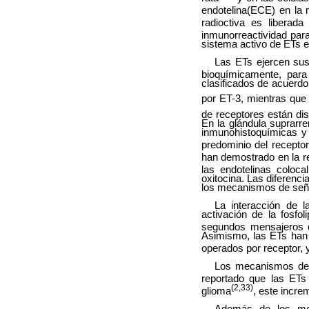
endotelina(ECE) en la 
radioctiva es liberada
inmunorreactividad pa
sistema activo de ETs 
Las ETs ejercen sus
bioquímicamente, par
clasificados de acuerdo 
por ET-3, mientras que
de receptores están dist
En la glándula suprarr
inmunohistoquímicas y 
predominio del recepto
han demostrado en la re
las endotelinas coloc
oxitocina. Las diferenci
los mecanismos de seña
La interacción de 
activación de la fosfo
segundos mensajeros que
Asimismo, las ETs han 
operados por receptor, 
Los mecanismos de 
reportado que las ETs
(2,33)
glioma
, este increm