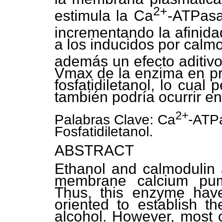
2+
estimula la Ca
-ATPasa
incrementando la afinida
a los inducidos por calm
además un efecto aditivo
Vmax de la enzima en pr
fosfatidiletanol, lo cual
también podría ocurrir en 
2+
Palabras Clave: Ca
-ATPa
Fosfatidiletanol.
ABSTRACT
Ethanol and calmodulin a
membrane calcium pum
Thus, this enzyme have
oriented to establish t
alcohol. However, most o