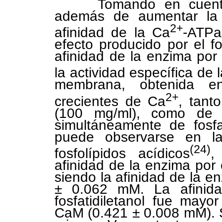
Tomando en cuenta qu
además de aumentar la 
2+
afinidad de la Ca
-ATPa
efecto producido por el fo
afinidad de la enzima por
la actividad específica de 
membrana, obtenida en
2+
crecientes de Ca
, tant
(100 mg/ml), como de
simultáneamente de fosfa
puede observarse en 
(24)
fosfolípidos acídicos
,
afinidad de la enzima por
siendo la afinidad de la e
± 0.062 mM. La afinida
fosfatidiletanol fue may
CaM (0.421 ± 0.008 mM). 