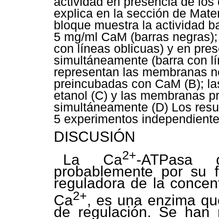
actividad en presencia de los
explica en la sección de Mate
bloque muestra la actividad b
5 mg/ml CaM (barras negras); 
con líneas oblicuas) y en pre
simultáneamente (barra con lí
representan las membranas n
preincubadas con CaM (B); l
etanol (C) y las membranas p
simultáneamente (D) Los resu
5 experimentos independiente
DISCUSIÓN
2+
La Ca
-ATPasa 
probablemente por su 
reguladora de la concent
2+
Ca
, es una enzima que
de regulación. Se han