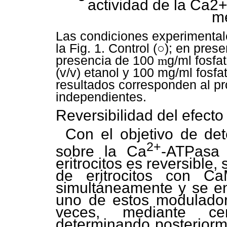
actividad de la Ca2
m
Las condiciones experimental
la Fig. 1. Control (○); en pres
presencia de 100
m
g/ml fosfa
(v/v) etanol y 100 mg/ml fosfa
resultados corresponden al p
independientes.
Reversibilidad del efecto
Con el objetivo de det
2+
sobre la Ca
-ATPasa
eritrocitos es reversibl
de eritrocitos con C
simultáneamente y se en
uno de estos modulado
veces, mediante cen
determinando posteriorme