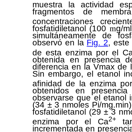
muestra la actividad es
fragmentos de membra
concentraciones crecie
fosfatidiletanol (100
m
g/ml
simultáneamente de fosf
observó en la
Fig. 2
, este
de esta enzima por el C
obtenida en presencia d
diferencia en la Vmax de 
Sin embargo, el etanol i
afinidad de la enzima po
obtenidos en presenci
observarse que el etanol
(34 ± 3 nmoles Pi/mg.min)
fosfatidiletanol (29 ± 3 nm
2+
enzima por el Ca
tam
incrementada en presencia 