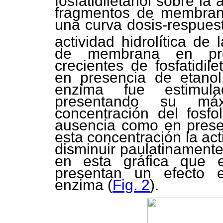
fosfatidiletanol sobre la 
fragmentos de membra
una curva dosis-respues
actividad hidrolítica de 
de membrana en pres
crecientes de fosfatidil
en presencia de etano
enzima fue estimulad
presentando su má
concentración del fosf
ausencia como en prese
esta concentración la ac
disminuir paulatinament
en esta gráfica que el
presentan un efecto es
enzima (
Fig. 2
).