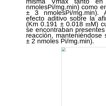
misma Vmax tanto en
nmolesPi/mg.min) como en 
± 3 nmolesPi/mg.min). 
efecto aditivo sobre la af
(Km 0.191 ± 0.018
m
M) cu
se encontraban presentes
reacción, manteniéndose 
± 2 nmoles Pi/mg.min).