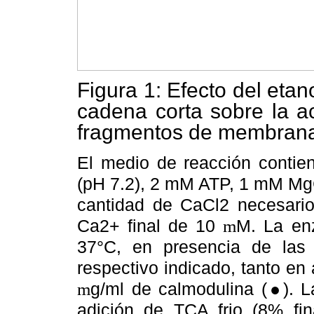
Figura 1: Efecto del etano
cadena corta sobre la a
fragmentos de membrana
El medio de reacción cont
(pH 7.2), 2 mM ATP, 1 mM Mg
cantidad de CaCl2 necesario
Ca2+ final de 10
m
M. La en
37°C, en presencia de las c
respectivo indicado, tanto e
m
g/ml de calmodulina (●). L
adición de TCA frio (8% fin