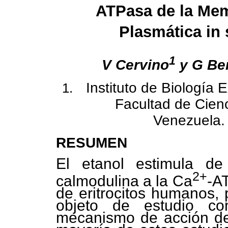
ATPasa de la Me
Plasmática in s
1
V Cervino
y G Be
Instituto de Biología 
Facultad de Cienc
Venezuela.
RESUMEN
El etanol estimula d
2+
calmodulina a la Ca
-A
de eritrocitos humanos, 
objeto de estudio co
mecanismo de acción de 