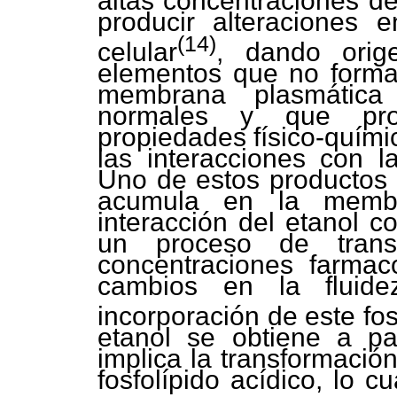
altas concentraciones d
producir alteraciones 
(14)
celular
, dando orig
elementos que no forman
membrana plasmática 
normales y que pro
propiedades físico-quími
las interacciones con 
Uno de estos productos es
acumula en la memb
interacción del etanol c
un proceso de transfo
concentraciones farmac
cambios en la fluid
incorporación de este fos
etanol se obtiene a part
implica la transformació
fosfolípido acídico, lo c