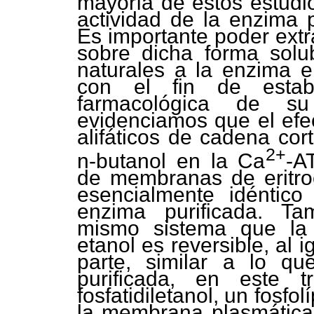
mayoría de estos estudi
actividad de la enzima p
Es importante poder extr
sobre dicha forma solubi
naturales a la enzima en
con el fin de establ
farmacológica de su
evidenciamos que el efec
alifáticos de cadena cor
2+
n-butanol en la Ca
-A
de membranas de eritro
esencialmente idéntico
enzima purificada. T
mismo sistema que la 
etanol es reversible, al ig
parte, similar a lo q
purificada, en este 
fosfatidiletanol, un fosf
la membrana plasmática 