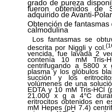
grado de pureza disponib
fueron obtenidos de Si
adquirido de Avanti-Polar
Obtención de fantasmas de
calmodulina
Los fantasmas se obtuv
(1
descrita por Niggli y col.
vencida, fue lavada 2 ve
contenía 10 mM Tris-
centrifugando a 5800 x 
plasma y los glóbulos bl
succión y los eritroci
volúmenes de una solució
EDTA y 10 mM Tris-HCl (p
21.000 x g a 4°C dura
eritrocitos obtenidos en 
mM Hepes (pH 7.4) centri