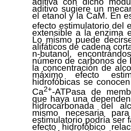
aditiva con dicho modu
aditivo sugiere un meca
el etanol y la CaM. En e
efecto estimulatorio del 
extensible a la enzima e
Lo mismo puede decirse 
alifáticos de cadena cor
n-butanol, encontránd
número de carbonos de l
la concentración de alco
máximo efecto estimu
hidrofóbicas se conocen 
2+
Ca
-ATPasa de membr
que haya una dependenci
hidrocarbonada del al
mismo necesaria para
estimulatorio podría ser
efecto hidrofóbico rela