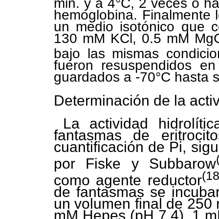
min. y a 4°C, 2 veces o ha
hemoglobina. Finalmente 
un medio isotónico que 
130 mM KCl, 0.5 mM MgC
bajo las mismas condicio
fueron resuspendidos en 
guardados a -70°C hasta su
Determinación de la acti
La actividad hidrolít
fantasmas de eritroci
cuantificación de Pi, sig
por Fiske y Subbarow
(18
como agente reductor
de fantasmas se incuba
un volumen final de 250 
mM Hepes (pH 7.4), 1 