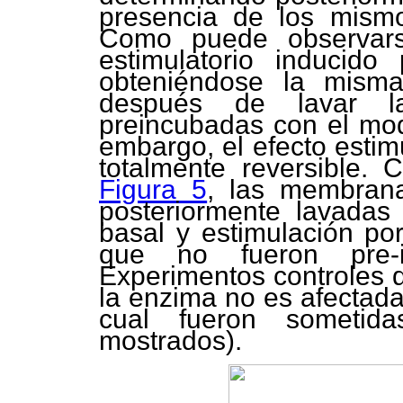
presencia de los mism
Como puede observa
estimulatorio inducido
obteniéndose la misma
después de lavar l
preincubadas con el mod
embargo, el efecto estimu
totalmente reversible.
Figura 5
, las membran
posteriormente lavadas
basal y estimulación po
que no fueron pre-i
Experimentos controles d
la enzima no es afectada
cual fueron sometida
mostrados).