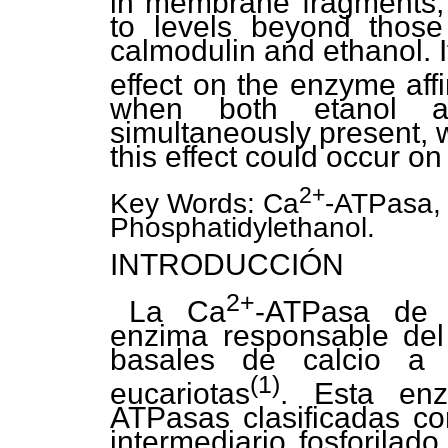
in membrane fragments, i
to levels beyond those
calmodulin and ethanol. 
effect on the enzyme affi
when both etanol an
simultaneously present, w
this effect could occur on 
2+
Key Words: Ca
-ATPasa, 
Phosphatidylethanol.
INTRODUCCIÓN
2+
La Ca
-ATPasa de 
enzima responsable del
basales de calcio a 
(1)
eucariotas
. Esta en
ATPasas clasificadas c
intermediario fosforilado