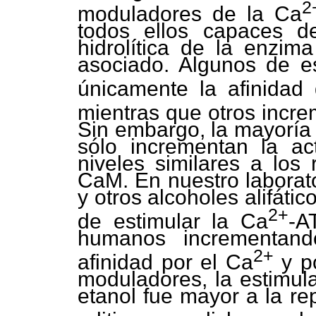
2
moduladores de la Ca
todos ellos capaces de
hidrolítica de la enzim
asociado. Algunos de e
únicamente la afinidad
mientras que otros incr
Sin embargo, la mayoría
sólo incrementan la ac
niveles similares a los
CaM. En nuestro laborat
y otros alcoholes alifát
2+
de estimular la Ca
-A
humanos incrementan
2+
afinidad por el Ca
y po
moduladores, la estimul
etanol fue mayor a la r