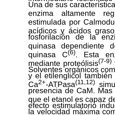
Una de sus característic
enzima altamente re
estimulada por Calmodu
acídicos y ácidos graso
fosforilación de la en
quinasa dependiente 
(6)
quinasa C
. Esta en
(7-9)
mediante proteólisis
Solventes orgánicos como 
y el etilenglicol tambié
2+
(11,12)
Ca
-ATPasa
simu
presencia de CaM. Mas 
que el etanol es capaz d
efecto estimulatorio ind
la velocidad máxima com