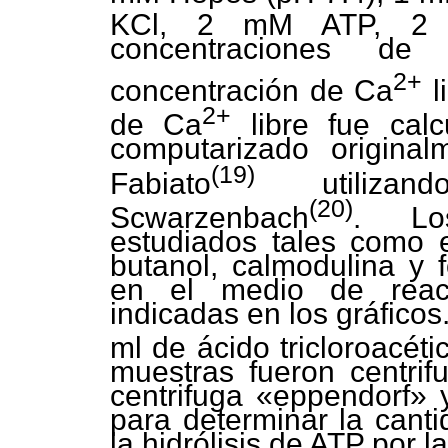
KCl, 2 mM ATP, 2 m
concentraciones de
2+
concentración de Ca
l
2+
de Ca
libre fue calc
computarizado original
(19)
Fabiato
utilizan
(20)
Scwarzenbach
. Los
estudiados tales como e
butanol, calmodulina y f
en el medio de reacc
indicadas en los gráfico
ml de ácido tricloroacét
muestras fueron centri
centrifuga «eppendorf» y
para determinar la canti
la hidrólisis de ATP por