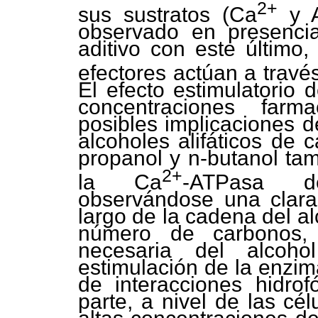
2+
sus sustratos (Ca
y A
observado en presenc
aditivo con este último
efectores actúan a trav
El efecto estimulatorio 
concentraciones farm
posibles implicaciones d
alcoholes alifáticos de 
propanol y n-butanol ta
2+
la Ca
-ATPasa d
observándose una clara
largo de la cadena del al
número de carbonos, 
necesaria del alcoh
estimulación de la enzima
de interacciones hidrof
parte, a nivel de las cé