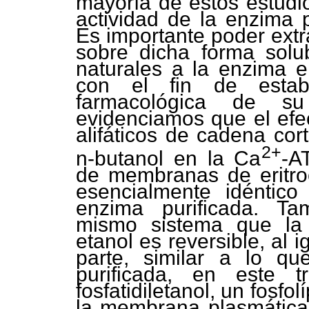
mayoría de estos estudi
actividad de la enzima p
Es importante poder extr
sobre dicha forma solubi
naturales a la enzima en
con el fin de establ
farmacológica de su
evidenciamos que el efec
alifáticos de cadena cor
2+
n-butanol en la Ca
-A
de membranas de eritro
esencialmente idéntico
enzima purificada. T
mismo sistema que la 
etanol es reversible, al ig
parte, similar a lo q
purificada, en este 
fosfatidiletanol, un fosf
la membrana plasmática 