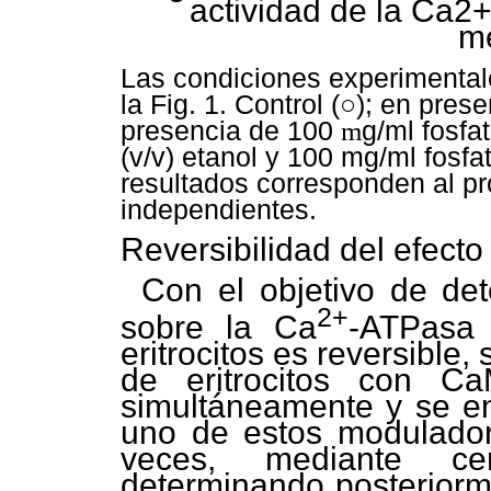
actividad de la Ca2
m
Las condiciones experimental
la Fig. 1. Control (○); en pres
presencia de 100
m
g/ml fosfa
(v/v) etanol y 100 mg/ml fosfa
resultados corresponden al p
independientes.
Reversibilidad del efecto
Con el objetivo de det
2+
sobre la Ca
-ATPasa
eritrocitos es reversibl
de eritrocitos con C
simultáneamente y se en
uno de estos modulado
veces, mediante cen
determinando posteriorme