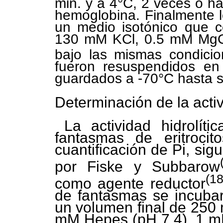
min. y a 4°C, 2 veces o ha
hemoglobina. Finalmente 
un medio isotónico que 
130 mM KCl, 0.5 mM MgC
bajo las mismas condicio
fueron resuspendidos en 
guardados a -70°C hasta su
Determinación de la acti
La actividad hidrolít
fantasmas de eritroci
cuantificación de Pi, sig
por Fiske y Subbarow
(18
como agente reductor
de fantasmas se incuba
un volumen final de 250 
mM Hepes (pH 7.4), 1 