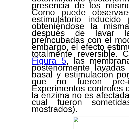
presencia de los mism
Como puede observa
estimulatorio inducido
obteniéndose la misma
después de lavar l
preincubadas con el mod
embargo, el efecto estimu
totalmente reversible.
Figura 5
, las membran
posteriormente lavadas
basal y estimulación po
que no fueron pre-i
Experimentos controles d
la enzima no es afectada
cual fueron sometida
mostrados).