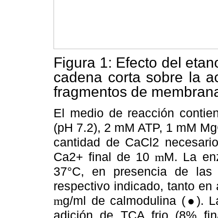
Figura 1: Efecto del etano
cadena corta sobre la a
fragmentos de membrana
El medio de reacción cont
(pH 7.2), 2 mM ATP, 1 mM Mg
cantidad de CaCl2 necesario
Ca2+ final de 10
m
M. La en
37°C, en presencia de las c
respectivo indicado, tanto e
m
g/ml de calmodulina (●). L
adición de TCA frio (8% fin