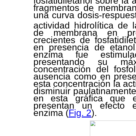
fosfatidiletanol sobre la 
fragmentos de membra
una curva dosis-respues
actividad hidrolítica de 
de membrana en pres
crecientes de fosfatidil
en presencia de etano
enzima fue estimulad
presentando su má
concentración del fosf
ausencia como en prese
esta concentración la ac
disminuir paulatinament
en esta gráfica que el
presentan un efecto es
enzima (
Fig. 2
).