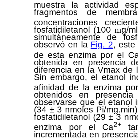
muestra la actividad es
fragmentos de membra
concentraciones crecie
fosfatidiletanol (100
m
g/ml
simultáneamente de fosf
observó en la
Fig. 2
, este
de esta enzima por el C
obtenida en presencia d
diferencia en la Vmax de 
Sin embargo, el etanol i
afinidad de la enzima po
obtenidos en presenci
observarse que el etanol
(34 ± 3 nmoles Pi/mg.min)
fosfatidiletanol (29 ± 3 nm
2+
enzima por el Ca
tam
incrementada en presencia 