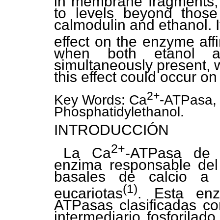
in membrane fragments, i
to levels beyond those
calmodulin and ethanol. 
effect on the enzyme affi
when both etanol an
simultaneously present, w
this effect could occur on 
2+
Key Words: Ca
-ATPasa, 
Phosphatidylethanol.
INTRODUCCIÓN
2+
La Ca
-ATPasa de 
enzima responsable del
basales de calcio a 
(1)
eucariotas
. Esta en
ATPasas clasificadas c
intermediario fosforilado