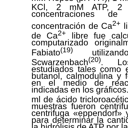
KCl, 2 mM ATP, 2 m
concentraciones de
2+
concentración de Ca
l
2+
de Ca
libre fue calc
computarizado original
(19)
Fabiato
utilizan
(20)
Scwarzenbach
. Los
estudiados tales como e
butanol, calmodulina y f
en el medio de reacc
indicadas en los gráfico
ml de ácido tricloroacét
muestras fueron centri
centrifuga «eppendorf» y
para determinar la canti
la hidrólisis de ATP por