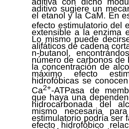
aditiva con dicho modu
aditivo sugiere un meca
el etanol y la CaM. En e
efecto estimulatorio del 
extensible a la enzima e
Lo mismo puede decirse 
alifáticos de cadena cor
n-butanol, encontránd
número de carbonos de l
la concentración de alco
máximo efecto estimu
hidrofóbicas se conocen 
2+
Ca
-ATPasa de membr
que haya una dependenci
hidrocarbonada del al
mismo necesaria para
estimulatorio podría ser
efecto hidrofóbico rela