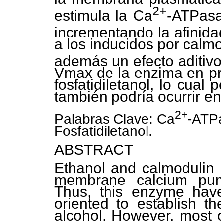
2+
estimula la Ca
-ATPasa
incrementando la afinida
a los inducidos por calm
además un efecto aditivo
Vmax de la enzima en pr
fosfatidiletanol, lo cual
también podría ocurrir en 
2+
Palabras Clave: Ca
-ATPa
Fosfatidiletanol.
ABSTRACT
Ethanol and calmodulin a
membrane calcium pum
Thus, this enzyme have
oriented to establish t
alcohol. However, most o