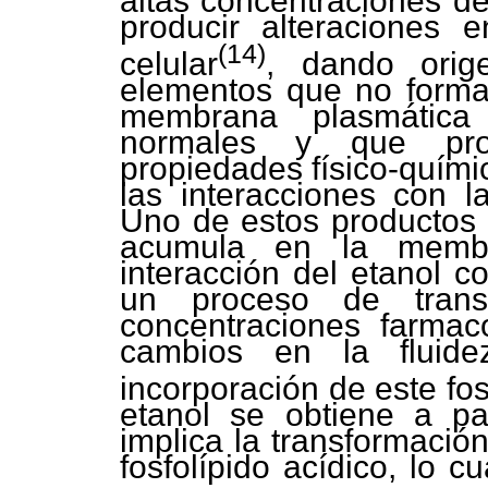
altas concentraciones d
producir alteraciones 
(14)
celular
, dando orig
elementos que no forman
membrana plasmática 
normales y que pro
propiedades físico-quími
las interacciones con 
Uno de estos productos es
acumula en la memb
interacción del etanol c
un proceso de transfo
concentraciones farmac
cambios en la fluid
incorporación de este fos
etanol se obtiene a part
implica la transformació
fosfolípido acídico, lo c