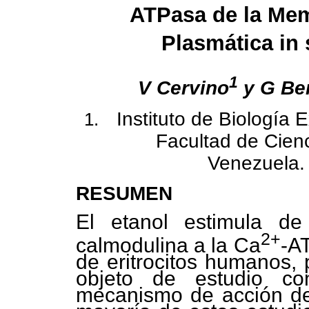
ATPasa de la Me
Plasmática in s
1
V Cervino
y G Be
Instituto de Biología 
Facultad de Cienc
Venezuela.
RESUMEN
El etanol estimula d
2+
calmodulina a la Ca
-A
de eritrocitos humanos, 
objeto de estudio co
mecanismo de acción de 