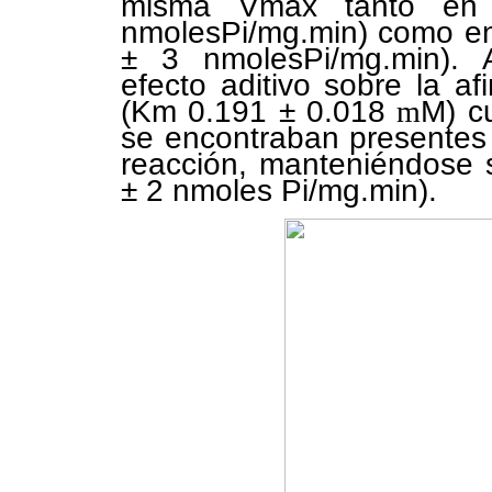
misma Vmax tanto en
nmolesPi/mg.min) como en 
± 3 nmolesPi/mg.min). 
efecto aditivo sobre la af
(Km 0.191 ± 0.018
m
M) cu
se encontraban presentes
reacción, manteniéndose 
± 2 nmoles Pi/mg.min).