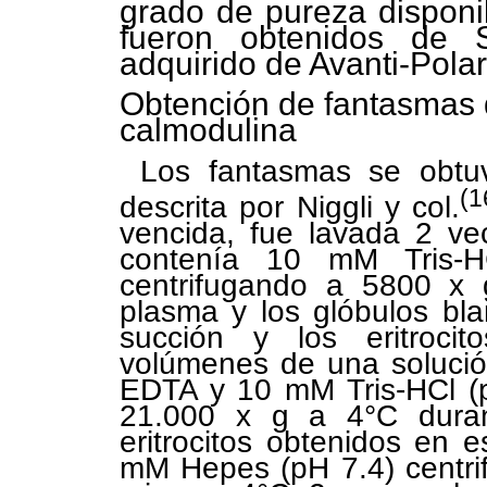
grado de pureza disponib
fueron obtenidos de Si
adquirido de Avanti-Polar
Obtención de fantasmas de
calmodulina
Los fantasmas se obtuv
(1
descrita por Niggli y col.
vencida, fue lavada 2 ve
contenía 10 mM Tris-
centrifugando a 5800 x 
plasma y los glóbulos bl
succión y los eritroci
volúmenes de una solució
EDTA y 10 mM Tris-HCl (p
21.000 x g a 4°C dura
eritrocitos obtenidos en 
mM Hepes (pH 7.4) centri