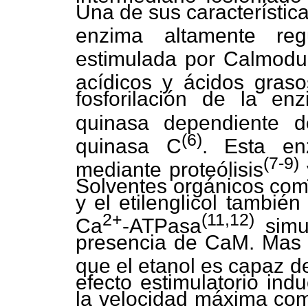
Una de sus característic
enzima altamente re
estimulada por Calmodu
acídicos y ácidos graso
fosforilación de la en
quinasa dependiente 
(6)
quinasa C
. Esta en
(7-9)
mediante proteólisis
Solventes orgánicos como 
y el etilenglicol tambié
2+
(11,12)
Ca
-ATPasa
simu
presencia de CaM. Mas 
que el etanol es capaz d
efecto estimulatorio ind
la velocidad máxima com