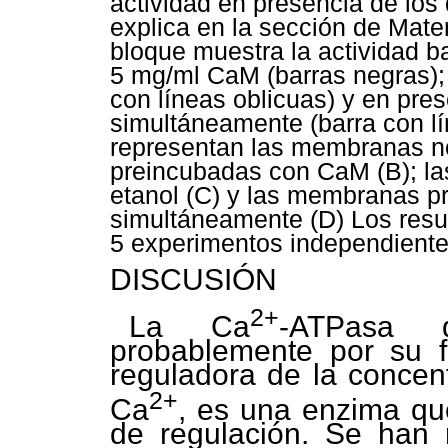
actividad en presencia de los
explica en la sección de Mate
bloque muestra la actividad b
5 mg/ml CaM (barras negras); 
con líneas oblicuas) y en pre
simultáneamente (barra con lí
representan las membranas n
preincubadas con CaM (B); l
etanol (C) y las membranas p
simultáneamente (D) Los resu
5 experimentos independiente
DISCUSIÓN
2+
La Ca
-ATPasa 
probablemente por su 
reguladora de la concent
2+
Ca
, es una enzima que
de regulación. Se han