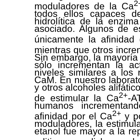
2
moduladores de la Ca
todos ellos capaces de
hidrolítica de la enzim
asociado. Algunos de e
únicamente la afinidad
mientras que otros incr
Sin embargo, la mayoría
sólo incrementan la ac
niveles similares a los
CaM. En nuestro laborat
y otros alcoholes alifát
2+
de estimular la Ca
-A
humanos incrementan
2+
afinidad por el Ca
y po
moduladores, la estimul
etanol fue mayor a la r