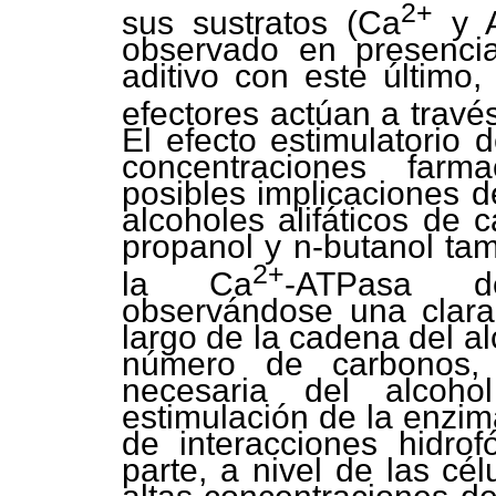
2+
sus sustratos (Ca
y A
observado en presenc
aditivo con este último
efectores actúan a trav
El efecto estimulatorio 
concentraciones farm
posibles implicaciones d
alcoholes alifáticos de 
propanol y n-butanol ta
2+
la Ca
-ATPasa d
observándose una clara
largo de la cadena del al
número de carbonos, 
necesaria del alcoh
estimulación de la enzima
de interacciones hidrof
parte, a nivel de las cé