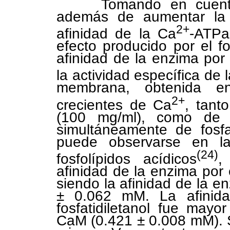
Tomando en cuenta qu
además de aumentar la 
2+
afinidad de la Ca
-ATPa
efecto producido por el fo
afinidad de la enzima por
la actividad específica de 
membrana, obtenida en
2+
crecientes de Ca
, tant
(100 mg/ml), como de
simultáneamente de fosfa
puede observarse en 
(24)
fosfolípidos acídicos
,
afinidad de la enzima por
siendo la afinidad de la e
± 0.062 mM. La afinida
fosfatidiletanol fue may
CaM (0.421 ± 0.008 mM). 