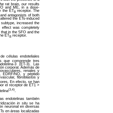
 rat brain, our results
SFO and ME, in a dose-
by the ET
receptor. The
B
 and antagonists of both
 altered the ETs-induced
 subtype, increased the
 effect was completely
 that in the SFO and the
the ET
receptor.
B
de células endoteliales
os que comprende tres
ndotelina-3 (ET-3). Las
ción corporal. Además de
ovasculares, renales y
es, EDRF/NO, y péptido
 vascular, fibroblastos y
tores. En efecto, se han
por el receptor de ET1 >
(3,4)
telina
.
as endotelinas también
ridización
in situ
se ha
ón neuronal en diversas
ETs en áreas localizadas