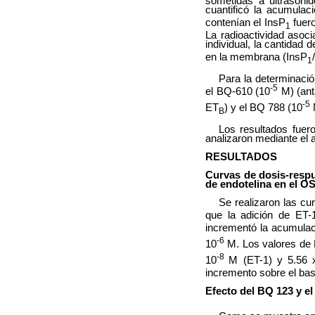
sometidas a ultrasoni
cuantificó la acumulac
contenían el InsP
fuero
1
La radioactividad asoc
individual, la cantidad 
en la membrana (InsP
1
Para la determinació
-5
el BQ-610 (10
M) (ant
-5
ET
) y el BQ 788 (10
M
B
Los resultados fuer
analizaron mediante el 
RESULTADOS
Curvas de dosis-respu
de endotelina en el OS
Se realizaron las cu
que la adición de ET
incrementó la acumulac
-6
10
M. Los valores de
-8
10
M (ET-1) y 5.56 
incremento sobre el ba
Efecto del BQ 123 y e