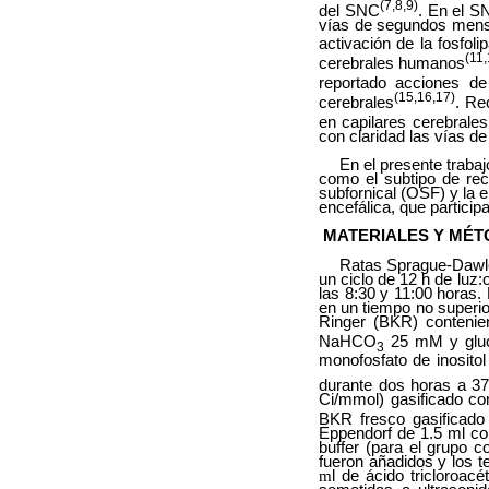
(7,8,9)
del SNC
. En el S
vías de segundos mensaj
activación de la fosfol
(11,
cerebrales humanos
reportado acciones de
(15,16,17)
cerebrales
. Re
en capilares cerebrale
con claridad las vías d
En el presente trabaj
como el subtipo de re
subfornical (OSF) y la 
encefálica, que particip
MATERIALES Y MÉ
Ratas Sprague-Dawle
un ciclo de 12 h de luz:
las 8:30 y 11:00 horas
en un tiempo no superio
Ringer (BKR) conteni
NaHCO
25 mM y gluco
3
monofosfato de inositol
durante dos horas a 3
Ci/mmol) gasificado c
BKR fresco gasificado
Eppendorf de 1.5 ml co
buffer (para el grupo c
fueron añadidos y los t
m
l de ácido tricloroacé