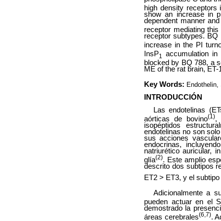
high density receptors
show an increase in p
dependent manner and 
receptor mediating this
receptor subtypes. BQ 
increase in the PI turn
InsP
accumulation in 
1
blocked by BQ 788, a se
ME of the rat brain, ET
Key Words:
Endothelin,
INTRODUCCIÓN
Las endotelinas (ET
(1)
aórticas de bovino
,
isopéptidos estructura
endotelinas no son solo
sus acciones vascular
endocrinas, incluyend
natriurético auricular, 
(2)
glía
. Este amplio esp
descrito dos subtipos r
ET2 > ET3, y el subtipo
Adicionalmente a su
pueden actuar en el 
demostrado la presenci
(6,7)
áreas cerebrales
. A