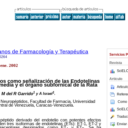
anos de Farmacología y Terapéutica
Servicios 
0264
Revista
ene. 2002
SciELO
Articulo
dos como señalización de las Endotelinas
media y el órgano subfornical de la Rata
Articu
1
1
M del R Garrido
y A Israel
.
Referen
e Neuropéptidos, Facultad de Farmacia, Universidad
Como c
tral de Venezuela, Caracas-Venezuela.
SciELO
Traduc
péptido derivado del endotelio con potentes efectos
ten tres isoformas de endotelinas (ETs): ET-1, ET-2 y
Enviar 
receptores designados como ET
y ET
. Se ha