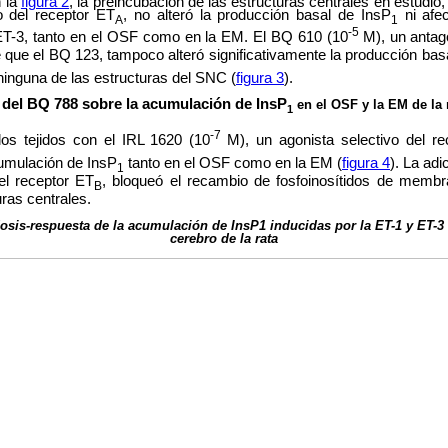
 la
figura 2
, la preincubación de las estructuras centrales en estudio
o del receptor ET
, no alteró la producción basal de InsP
ni afec
A
1
-5
 ET-3, tanto en el OSF como en la EM. El BQ 610 (10
M), un antag
que el BQ 123, tampoco alteró significativamente la producción bas
ninguna de las estructuras del SNC (
figura 3
).
y del BQ 788 sobre la acumulación de InsP
en el OSF y la EM de la 
1
-7
los tejidos con el IRL 1620 (10
M), un agonista selectivo del r
cumulación de InsP
tanto en el OSF como en la EM (
figura 4
). La ad
1
el receptor ET
, bloqueó el recambio de fosfoinosítidos de membr
B
ras centrales.
osis-respuesta de la acumulación de InsP1 inducidas por la ET-1 y ET-3
cerebro de la rata