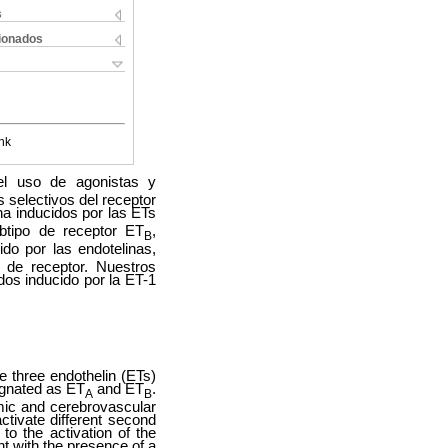
s
cionados
nk
el uso de agonistas y
 selectivos del receptor
na inducidos por las ETs
ubtipo de receptor ET
,
B
o por las endotelinas,
 de receptor. Nuestros
dos inducido por la ET-1
e three endothelin (ETs)
ignated as ET
and ET
.
A
B
omic and cerebrovascular
ctivate different second
o the activation of the
nt with the presence of a