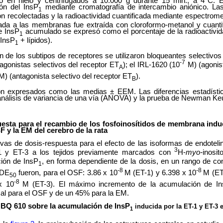
do en hielo y centrifugados a 10.000 g durante 15 min., a 4°C. 
ión del InsP
mediante cromatografía de intercambio aniónico. Las
1
n recolectadas y la radioactividad cuantificada mediante espectrometr
iada a las membranas fue extraída con cloroformo-metanol y cuantif
de InsP
acumulado se expresó como el porcentaje de la radioactivida
1
/InsP
+ lípidos).
1
n de los subtipos de receptores se utilizaron bloqueantes selectiv
-7
agonistas selectivos del receptor ET
); el IRL-1620 (10
M) (agonist
A
) (antagonista selectivo del receptor ET
).
B
on expresados como las medias ± EEM. Las diferencias estadístic
análisis de variancia de una vía (ANOVA) y la prueba de Newman Keu
esta para el recambio de los fosfoinosítidos de membrana indu
F y la EM del cerebro de la rata
rvas de dosis-respuesta para el efecto de las isoformas de endotel
3
-1 y ET-3 a los tejidos previamente marcados con
H-
myo-
inosit
ión de InsP
, en forma dependiente de la dosis, en un rango de co
1
-8
-8
 DE
fueron, para el OSF: 3.86 x 10
M (ET-1) y 6.398 x 10
M (ET
50
-8
x 10
M (ET-3). El máximo incremento de la acumulación de I
sal para el OSF y de un 45% para la EM.
l BQ 610 sobre la acumulación de InsP
inducida por la ET-1 y ET-3 
1