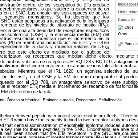
A
B
Indicadore
nistración central de los isopéptidos de ETs produce
cerebrovasculares, lo que sugiere la existencia de un
Links rela
Ts en el SNC. Las endotelinas son capaces de activar
de segundos mensajeros. Se ha descrito que los
Compartir
 SNC están acoplados a la activación de la fosfolipasa
emento de los niveles de trifosfato de inositol (IP
).
3
Otros
sencia de una alta densidad de receptores específicos
Otros
ano subfornical (OSF) y la eminencia media (EM) del
estros resultados muestran que el incremento en la
ítidos (PI) de membrana inducido por las ET-1 y ET-3 en
Permali
ependiente de la dosis y muestra valores de DE
50
iere que este efecto es mediado por el subtipo de
acterizaron los receptores que median dicho efecto, mediante 
 de ambos subtipos de receptores. El BQ 123 y BQ 610, antagonistas
ificativamente el incremento en el recambio de inositoles de membra
rebrales. Mientras que el IRL 1620, un agonista selectivo del s
ción de InsP
en el OSF y la EM de modo comparable al producid
1
oqueado por el BQ 788, un antagonista selectivo de este subtipo
ue el receptor ET
media el incremento del recambio de fosfoinosíti
B
 EM del cerebro de la rata.
ina,
Ó
rgano subfornical, Eminencia media, Receptores, Señalización.
thelium derived peptide with potent vasoconstrictor effects. There ar
d ET-3 which have the capacity to bind to two receptor subtypes des
d that central administration of endothelin isoforms induces auton
a key role for these peptides in the SNC. Endothelins are able to a
 has been shown that the ETs receptors in the SNC are coupled t
 subsequent increase of inositol trisphosphate (IP
) levels. Consiste