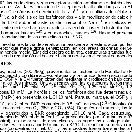
NC, las endotelinas y sus receptores están ampliamente distribuido
eros. Así, la estimulación de receptores de alta afinidad para la E
(10)
ipasa C en áreas del cerebro de la rata
y en cultivos de células e
12)
, a la hidrólisis de los fosfoinosítidos y a la movilización de calcio i
+
+
 la ET-3 sobre el sistema de intercambio Na
/H
en células end
cientemente se han involucrado a las endotelinas en la fosforilación 
(18)
(19)
s humanos intactos
y en astrocitos intactos
. Hasta el present
e transducción de las endotelinas en el SNC.
o evaluamos la vía de señalización asociada a la estimulación por las
ceptor que media dicha señalización, en dos áreas discretas del 
eminencia media (EM) del cerebro de la rata, estructuras situadas fue
an en la regulación del balance hidromineral y en el control neuroendo
TODOS
y, machos (200-250g), provenientes del bioterio de la Facultad de 
oscuridad y con libre acceso al agua y a la comida, fueron sacrificad
. El OSF y la EM fueron obtenidas mediante microdisección bajo cont
r a los tres minutos. Una vez removidas, las estructuras fueron man
endo: NaCl 125 mM, KCl 3.5 mM, KH
PO
1.25 mM, MgSO
1.2
2
4
4
sa 10 mM. La hidrólisis de los fosfoinosítidos fue determinada 
 (InsP
) en presencia de LiCl 10 mM. Para su marcaje, el OSF y 
1
3
7°C, en 2 ml de BKR conteniendo 0.5 mCi de
myo
-[2-
H]-inositol (
ontinuamente con O
(95%): CO
(5%). Después del marcaje, los te
2
2
 y transferidos a BKR conteniendo LiCl 10 mM. Cada estructura f
nteniendo 360 ml de buffer LiCl y preincubados por 10 minutos a 37
ontrol), las isoformas de endotelinas y los agonistas o antagonista
ejidos estimulados por 60 minutos a 37°C. La reacción se detuvo me
tico (concentración final: 6%) y las muestras fueron transferidas a h