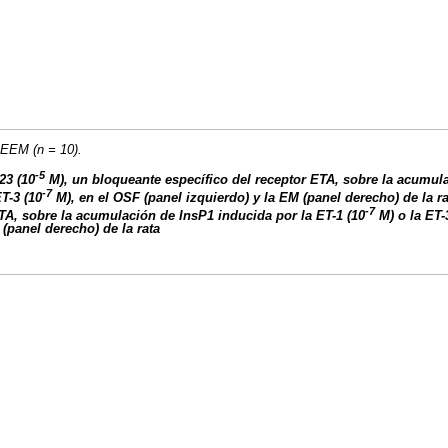
 EEM (n = 10).
-5
23 (10
M), un bloqueante específico del receptor ETA, sobre la acumul
-7
T-3 (10
M), en el OSF (panel izquierdo) y la EM (panel derecho) de la ra
-7
ETA, sobre la acumulación de InsP1 inducida por la ET-1 (10
M) o la ET-
 (panel derecho) de la rata