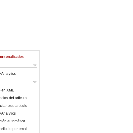
Personalizados
 Analytics
lo en XML
cias del artículo
itar este artículo
 Analytics
ción automática
articulo por email