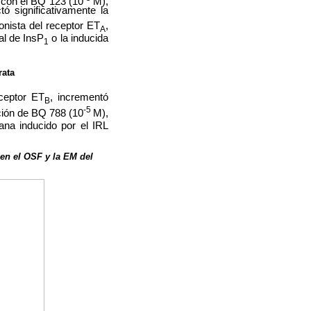
, con el BQ 123 (10
M),
tó significativamente la
onista del receptor ET
,
A
al de InsP
o la inducida
1
rata
eceptor ET
, incrementó
B
-5
ición de BQ 788 (10
M),
ana inducido por el IRL
 en el OSF y la EM del