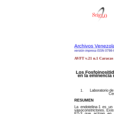
Archivos Venezol
versión impresa
ISSN
0798-
AVFT v.21 n.1 Caracas 
Los Fosfoinositi
en la eminencia 
Laboratorio d
Cen
RESUMEN
La endotelina-1 es un 
vasoconstrictores. Exis
ET-3 que actúan en 