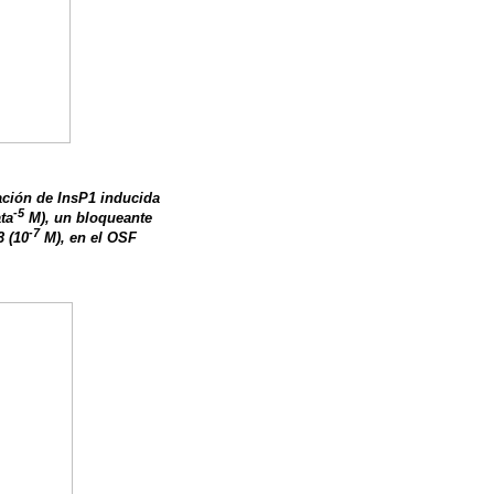
ación de InsP1 inducida
-5
ta
M), un bloqueante
-7
3 (10
M), en el OSF