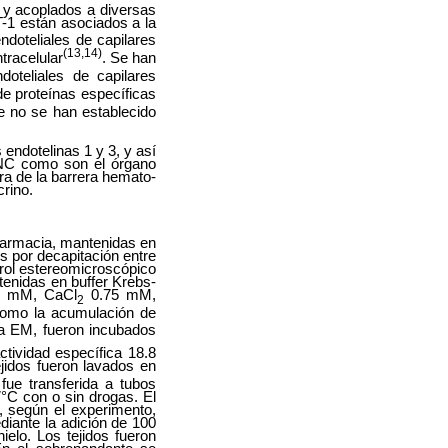
s y acoplados a diversas
T-1 están asociados a la
ndoteliales de capilares
(13,14)
ntracelular
. Se han
oteliales de capilares
de proteínas específicas
e no se han establecido
 endotelinas 1 y 3, y así
SNC como son el órgano
ra de la barrera hemato-
crino.
Farmacia, mantenidas en
os por decapitación entre
rol estereomicroscópico
tenidas en buffer Krebs-
 mM, CaCl
0.75 mM,
2
como la acumulación de
la EM, fueron incubados
actividad específica 18.8
jidos fueron lavados en
ue transferida a tubos
°C con o sin drogas. El
s, según el experimento,
diante la adición de 100
ielo. Los tejidos fueron