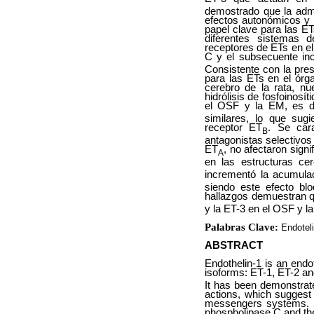
demostrado que la admi
efectos autonómicos y 
papel clave para las E
diferentes sistemas 
receptores de ETs en el
C y el subsecuente incr
Consistente con la pre
para las ETs en el órg
cerebro de la rata, nu
hidrólisis de fosfoinos
el OSF y la EM, es d
similares, lo que sug
receptor ET
. Se car
B
antagonistas selectivos
ET
, no afectaron sign
A
en las estructuras ce
incrementó la acumula
siendo este efecto bl
hallazgos demuestran q
y la ET-3 en el OSF y la
Palabras Clave:
Endotel
ABSTRACT
Endothelin-1 is an endo
isoforms: ET-1, ET-2 an
It has been demonstrate
actions, which suggest 
messengers systems. It
phospholipase C and the