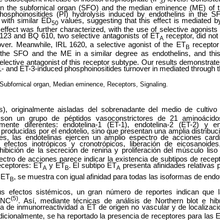
3
 in the subfornical organ (SFO) and the median eminence (ME) of the
hosphoinositides (PI) hydrolysis induced by endothelins in the 
with similar ED
values, suggesting that this effect is mediated 
50
 effect was further characterized, with the use of selective agonists
123 and BQ 610, two selective antagonists of ET
receptor, did not
A
over. Meanwhile, IRL 1620, a selective agonist of the ET
receptor
B
the SFO and the ME in a similar degree as endothelins, and this
lective antagonist of this receptor subtype. Our results demonstrate
-1- and ET-3-induced phosphoinositides turnover in mediated through 
 Subfornical organ, Median eminence, Receptors, Signaling.
s), originalmente aisladas del sobrenadante del medio de cultivo 
 son un grupo de péptidos vasoconstrictores de 21 aminoácid
lmente diferentes: endotelina-1 (ET-1), endotelina-2 (ET-2) y e
 producidas por el endotelio, sino que presentan una amplia distribu
es, las endotelinas ejercen un amplio espectro de acciones cardi
o efectos inotrópicos y cronotrópicos, liberación de eicosanoid
inhibición de la secreción de renina y proliferación del músculo liso
ectro de acciones parece indicar la existencia de subtipos de recep
eceptores: ET
y ET
. El subtipo ET
presenta afinidades relativas 
A
B
A
 ET
, se muestra con igual afinidad para todas las isoformas de endo
B
s efectos sistémicos, un gran número de reportes indican que l
(5)
SNC
. Así, mediante técnicas de análisis de Northern blot e hib
a de inmunorreactividad a ET de origen no vascular y de localizaci
dicionalmente, se ha reportado la presencia de receptores para las 