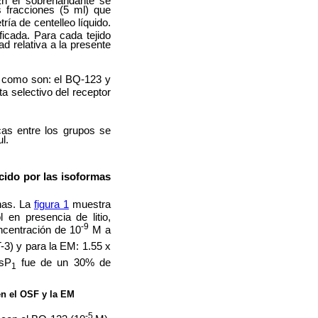
En el sobrenandante se
 fracciones (5 ml) que
ía de centelleo líquido.
icada. Para cada tejido
d relativa a la presente
os como son: el BQ-123 y
a selectivo del receptor
as entre los grupos se
l.
cido por las isoformas
inas. La
figura 1
muestra
ol en presencia de litio,
-9
ncentración de 10
M a
-3) y para la EM: 1.55 x
nsP
fue de un 30% de
1
en el OSF y la EM
-5