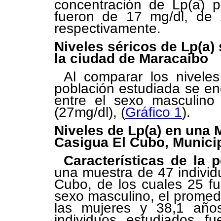
concentración de Lp(a) p
fueron de 17 mg/dl, de 
respectivamente.
Niveles séricos de Lp(a)
la ciudad de Maracaibo
Al comparar los nivele
población estudiada se enc
entre el sexo masculino
(27mg/dl), (
Gráfico 1
).
Niveles de Lp(a) en una 
Casigua El Cubo, Munici
Características de la 
una muestra de 47 individ
Cubo, de los cuales 25 f
sexo masculino, el promed
las mujeres y 38,1 año
individuos estudiados f