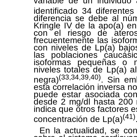
variable de un individuo
identificado 34 diferente
diferencia se debe al nú
Kringle IV de la apo(a) e
con el riesgo de ateros
frecuentemente las isofo
con niveles de
L
p(a) baj
las poblaciones caucási
isoformas pequeñas o m
niveles totales de Lp(a) 
(33,34,39,40)
negra)
. Sin em
esta correlación inversa n
puede estar asociada con
desde 2 mg/dl hasta 200 
indica que otros factores e
(41)
concentración de Lp(a)
En la actualidad, se con