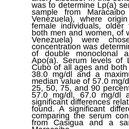
was to determine Lp(a) se
sample from Maracaibo
Venezuela), where origin
female individuals, olde
both men and women, of wh
Venezuela) were chos
concentration was determi
of double monoclonal a
Apo(a).
Serum levels of 
Cubo of all ages and bot
38.0 mg/dl and a maximu
median value of 57.0 mg/dl
25, 50, 75, and 90 percent
57.0 mg/dl, 67.0 mg/dl a
significant differences rela
found. A significant dif
comparing the serum conce
from Casigua and a sam