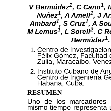
1
1
V Bermúdez
, C Cano
, 
1
1
Nuñez
, A Amell
, J A
1
1
Ambard
, S Cruz
, A So
1
2
M Lemus
, L Sorell
, C R
1
Bermúdez
.
Centro de Investigacion
Félix Gómez, Facultad 
Zulia, Maracaibo, Vene
Instituto Cubano de Ang
Centro de Ingeniería Ge
Habana, Cuba.
RESUMEN
Uno de los marcadores 
mismo tiempo representa u