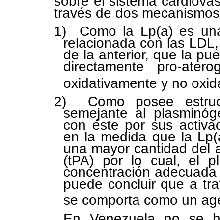
sobre el sistema cardiova
través de dos mecanismos
1) Como la Lp(a) es una 
relacionada con las LDL,
de la anterior, que la pu
directamente pro-ater
oxidativamente y no oxid
2) Como posee estruct
semejante al plasminóg
con éste por sus activa
en la medida que la Lp(
una mayor cantidad del a
(tPA) por lo cual, el 
concentración adecuada 
puede concluir que a tr
se comporta como un agen
En Venezuela no se ha