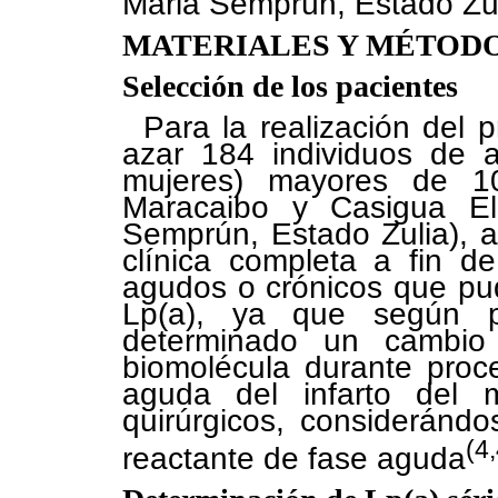
Maria Semprún, Estado Zul
MATERIALES Y MÉTOD
Selección de los pacientes
Para la realización del 
azar 184 individuos de
mujeres) mayores de 1
Maracaibo y Casigua El
Semprún, Estado Zulia), a 
clínica completa a fin d
agudos o crónicos que pudi
Lp(a), ya que según pu
determinado un cambio
biomolécula durante proc
aguda del infarto del 
quirúrgicos, consideránd
(4
reactante de fase aguda