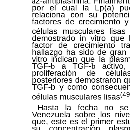
a
2-antiplasmina. Finalmen
por el cual la Lp(a) pu
relaciona con su potenci
factores de crecimiento y
células musculares lisa
demostrado in vitro que l
factor de crecimiento t
hallazgo ha sido de gran 
vitro indican que la plas
TGF-
b
a TGF-
b
activo,
proliferación de célul
posteriores demostraron que
TGF-b y como consecuenci
(49
células musculares lisas
Hasta la fecha no se 
Venezuela sobre los nive
que, este es el primer es
su concentración plas