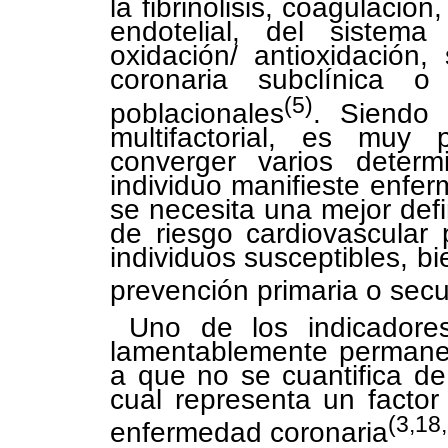
la fibrinólisis, coagulación
endotelial, del sistema
oxidación/ antioxidación
coronaria subclínica o
(5)
poblacionales
. Siendo 
multifactorial, es muy
converger varios deter
individuo manifieste enfe
se necesita una mejor defin
de riesgo cardiovascular
individuos susceptibles, b
prevención primaria o sec
Uno de los indicadore
lamentablemente permanec
a que no se cuantifica de 
cual representa un factor
(3,18
enfermedad coronaria