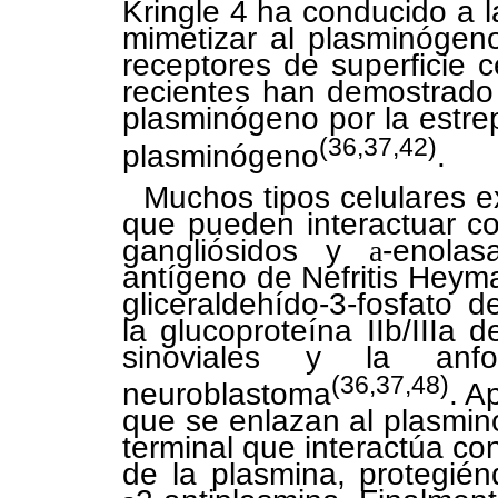
Kringle 4 ha conducido a l
mimetizar al plasminógeno
receptores de superficie c
recientes han demostrado l
plasminógeno por la estrept
(36,37,42)
plasminógeno
.
Muchos tipos celulares e
que pueden interactuar c
gangliósidos y
a
-enolas
antígeno de Nefritis Heyma
gliceraldehído-3-fosfato 
la glucoproteína IIb/IIIa d
sinoviales y la anf
(36,37,48)
neuroblastoma
. A
que se enlazan al plasmin
terminal que interactúa co
de la plasmina, protegiénd