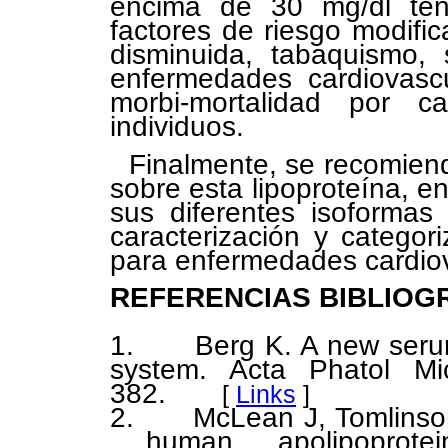
encima de 30 mg/dl teng
factores de riesgo modifi
disminuida, tabaquismo, 
enfermedades cardiovascu
morbi-mortalidad por c
individuos.
Finalmente, se recomiend
sobre esta lipoproteína, en
sus diferentes isoforma
caracterización y categor
para enfermedades cardiov
REFERENCIAS BIBLIOG
1. Berg K. A new serum 
system. Acta Phatol Mi
382.
[
Links
]
2. McLean J, Tomlinson
human apolipoprot