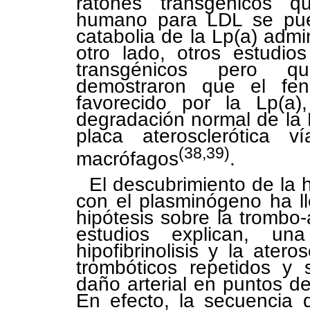
ratones transgénicos q
humano para LDL se pue
catabolia de la Lp(a) adm
otro lado, otros estudio
transgénicos pero qu
demostraron que el fe
favorecido por la Lp(a),
degradación normal de la 
placa aterosclerótica 
(38,39)
macrófagos
.
El descubrimiento de la 
con el plasminógeno ha ll
hipótesis sobre la trombo-
estudios explican, una
hipofibrinolisis y la ater
trombóticos repetidos y 
daño arterial en puntos de
En efecto, la secuencia 