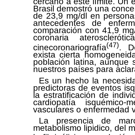
cercano a este límite. Un 
Brasil demostró una conce
de 23,9 mg/dl en persona
antecedentes de enferm
comparación con 41,9 mg/
coronaria ateroscleró
(47)
cinecoronariografía
. D
exista cierta homogeneid
población latina, aunque
nuestros países para aclar
Es un hecho la necesid
predictoras de eventos is
la estratificación de indi
cardiopatía isquémico-m
vasculares o enfermedad va
La presencia de marc
metabolismo lipidico, del 