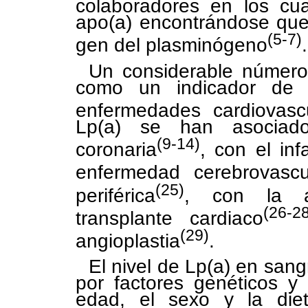
colaboradores en los cu
apo(a) encontrándose que 
(5-7)
gen del plasminógeno
.
Un considerable número
como un indicador de r
enfermedades cardiovasc
Lp(a) se han asociado
(9-14)
coronaria
, con el inf
enfermedad cerebrovascu
(25)
periférica
, con la at
(26-
transplante cardiaco
(29)
angioplastia
.
El nivel de Lp(a) en san
por factores genéticos y 
edad, el sexo y la diet