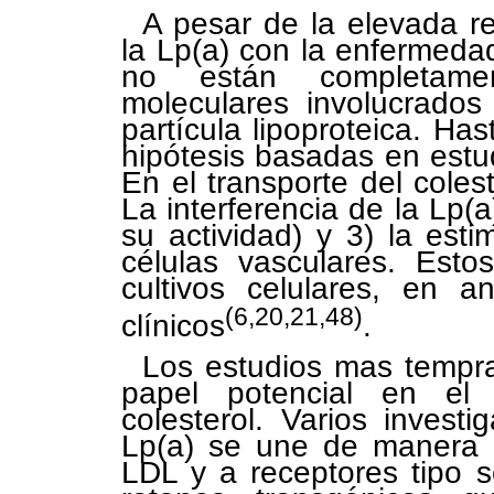
A pesar de la elevada r
la Lp(a) con la enfermedad
no están completame
moleculares involucrados
partícula lipoproteica. Ha
hipótesis basadas en estud
En el transporte del coles
La interferencia de la Lp(
su actividad) y 3) la esti
células vasculares. Esto
cultivos celulares, en a
(6,20,21,48)
clínicos
.
Los estudios mas tempra
papel potencial en el 
colesterol. Varios inves
Lp(a) se une de manera e
LDL y a receptores tipo 