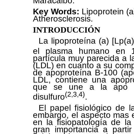
Maracaibo.
Key Words:
Lipoprotein (
Atherosclerosis.
INTRODUCCIÓN
La lipoproteína (a) [Lp(a
el plasma humano en 1
partícula muy parecida a l
(LDL) en cuanto a su compo
de apoproteína B-100 (apo
LDL, contiene una apopro
que se une a la apo 
(2,3,4)
disulfuro
.
El papel fisiológico de 
embargo, el aspecto mas e
en la fisiopatología de l
gran importancia a parti