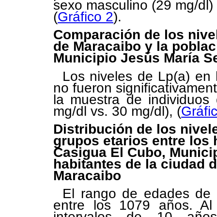
sexo masculino (29 mg/dl) 
(
Gráfico 2
).
Comparación de los nivel
de Maracaibo y la poblac
Municipio Jesús María 
Los niveles de Lp(a) en
no fueron significativamen
la muestra de individuos
mg/dl vs. 30 mg/dl), (
Gráfi
Distribución de los nivel
grupos etarios entre los 
Casigua El Cubo, Munici
habitantes de la ciudad 
Maracaibo
El rango de edades de l
entre los 1079 años. Al
intervalos de 10 año