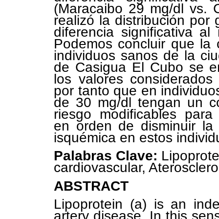
(Maracaibo 29 mg/dl vs. 
realizó la distribución po
diferencia significativa al
Podemos concluir que la 
individuos sanos de la ci
de Casigua El Cubo se en
los valores considerado
por tanto que en individuo
de 30 mg/dl tengan un con
riesgo modificables para
en orden de disminuir la 
isquémica en estos individ
Palabras Clave:
Lipoprote
cardiovascular, Aterosclero
ABSTRACT
Lipoprotein (a) is an ind
artery disease. In this sen