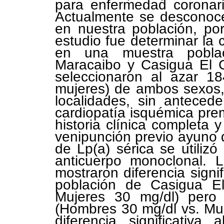
para enfermedad coronaria
Actualmente se desconoce
en nuestra población, por
estudio fue determinar la 
en una muestra poblac
Maracaibo y Casigua El C
seleccionaron al azar 1
mujeres) de ambos sexos
localidades, sin anteced
cardiopatía isquémica prem
historia clínica completa
venipunción previo ayuno 
de Lp(a) sérica se utiliz
anticuerpo monoclonal. L
mostraron diferencia signif
población de Casigua E
Mujeres 30 mg/dl) pero
(Hombres 30 mg/dl vs. Mu
diferencia significativa