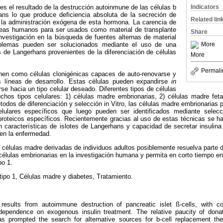
Indicators
 es el resultado de la destrucción autoinmune de las células b
ans lo que produce deficiencia absoluta de la secreción de
Related lin
 la administración exógena de esta hormona. La carencia de
reas humanos para ser usados como material de transplante
Share
nvestigación en la búsqueda de fuentes alternas de material
More
roblemas pueden ser solucionados mediante el uso de una
s de Langerhans provenientes de la diferenciación de células
More
Permali
nen como células clonigénicas capaces de auto-renovarse y
es líneas de desarrollo. Estas células pueden expandirse
in
rse hacia un tipo celular deseado. Diferentes tipos de células
os tipos celulares: 1) células madre embrionarias, 2) células madre fet
todos de diferenciación y selección in Vitro, las células madre embrionarias 
celulares específicos que luego pueden ser identificados mediante selecc
roteicos específicos. Recientemente gracias al uso de estas técnicas se ha
n características de islotes de Langerhans y capacidad de secretar insulina
ten la enfermedad.
de células madre derivadas de individuos adultos posiblemente resuelva parte 
células embrionarias en la investigación humana y permita en corto tiempo en
po 1.
tipo 1, Células madre y diabetes, Tratamiento.
results from autoimmune destruction of pancreatic islet ß-cells, with co
ependence on exogenous insulin treatment. The relative paucity of donat
 has prompted the search for alternative sources for b-cell replacement t