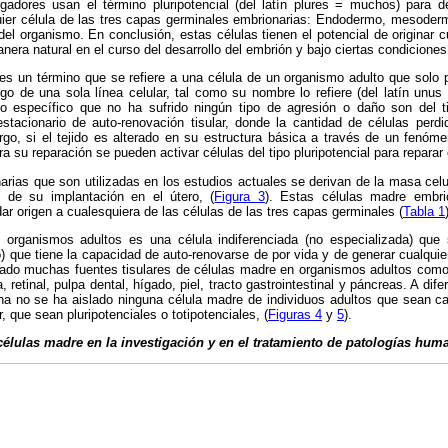
gadores usan el término pluripotencial (del latín plures = muchos) para d
uier célula de las tres capas germinales embrionarias: Endodermo, mesoder
del organismo. En conclusión, estas células tienen el potencial de originar c
era natural en el curso del desarrollo del embrión y bajo ciertas condiciones 
es un término que se refiere a una célula de un organismo adulto que solo 
rgo de una sola línea celular, tal como su nombre lo refiere (del latín unu
o específico que no ha sufrido ningún tipo de agresión o daño son del t
stacionario de auto-renovación tisular, donde la cantidad de células perd
go, si el tejido es alterado en su estructura básica a través de un fenóme
ra su reparación se pueden activar células del tipo pluripotencial para reparar 
rias que son utilizadas en los estudios actuales se derivan de la masa celu
s de su implantación en el útero, (
Figura 3
). Estas células madre embrio
ar origen a cualesquiera de las células de las tres capas germinales (
Tabla 1
 organismos adultos es una célula indiferenciada (no especializada) que 
o) que tiene la capacidad de auto-renovarse de por vida y de generar cualquier
ado muchas fuentes tisulares de células madre en organismos adultos com
a, retinal, pulpa dental, hígado, piel, tracto gastrointestinal y páncreas. A di
cha no se ha aislado ninguna célula madre de individuos adultos que sean c
r, que sean pluripotenciales o totipotenciales, (
Figuras 4
y
5
).
 células madre en la investigación y en el tratamiento de patologías hum