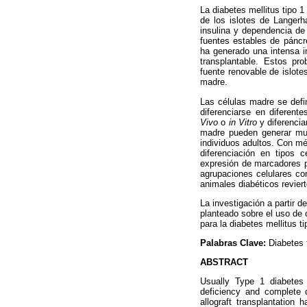
La diabetes mellitus tipo 1
de los islotes de Langerh
insulina y dependencia de
fuentes estables de pánc
ha generado una intensa i
transplantable. Estos p
fuente renovable de islote
madre.
Las células madre se defi
diferenciarse en diferent
Vivo
o
in Vitro
y diferencia
madre pueden generar much
individuos adultos. Con mé
diferenciación en tipos 
expresión de marcadores p
agrupaciones celulares co
animales diabéticos revier
La investigación a partir 
planteado sobre el uso de 
para la diabetes mellitus ti
Palabras Clave:
Diabetes 
ABSTRACT
Usually Type 1 diabetes 
deficiency and complete d
allograft transplantation