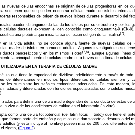
l, las nuevas células endocrinas se originan de células progenitoras en los 
ea sostienen que se pueden encontrar células madre de islotes intercala
aderas responsables del origen de nuevos islotes durante el desarrollo del fet
rdiales pueden distinguirse de las de los islotes por su estructura y por los 
s células ductales expresan el gen conocido como citoqueratina-9 (CK-9). 
(7)
difica una proteína que inicia la transcripción del gen de la insulina
.
 en la vida adulta, no se conoce alguna fuente de nuevas células de l
células madre de islotes en humanos adultos. Algunos investigadores sostien
(7,8)
s ductos pancreáticos y en los mismos islotes
, aunque algunas líneas d
iento la principal fuente de células madre es a través de la línea de célula
 UTILIZADAS EN LA TERAPIA DE CÉLULAS MADRE
élula que tiene la capacidad de dividirse indefinidamente a través de toda 
es de diferenciarse en muchos tipos diferentes de células siempre y 
se les suministre las señales endocrinas adecuadas. De esta manera, la
as maduras y diferenciadas con funciones especializadas como células miocá
).
lizados para definir una célula madre dependen de la conducta de estas célu
in vivo o de las condiciones de cultivo en el laboratorio (in vitro).
epta como una célula totipotencial (del latín totus = todo)) que tiene el pot
os que forman parte del embrión y aquellos que dan soporte al desarrollo del 
s adultos (y esto incluye al hombre) poseen más de 200 tipos diferentes de 
el zigoto, (
Figura 2
).