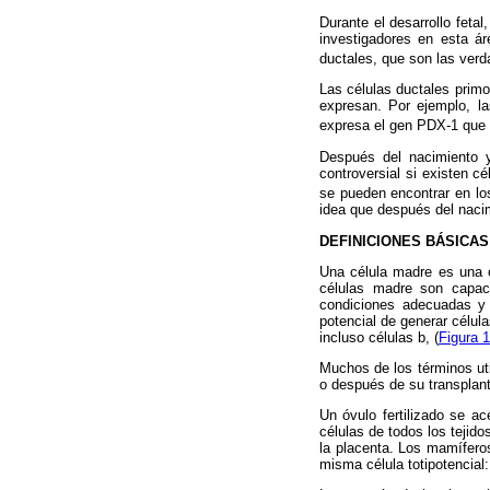
Durante el desarrollo feta
investigadores en esta ár
ductales, que son las verd
Las células ductales primo
expresan. Por ejemplo, la
expresa el gen PDX-1 que co
Después del nacimiento y
controversial si existen 
se pueden encontrar en lo
idea que después del nacim
DEFINICIONES BÁSICAS
Una célula madre es una c
células madre son capac
condiciones adecuadas y 
potencial de generar célul
incluso células b, (
Figura 1
Muchos de los términos uti
o después de su transplante 
Un óvulo fertilizado se ac
células de todos los tejid
la placenta. Los mamífero
misma célula totipotencial: 