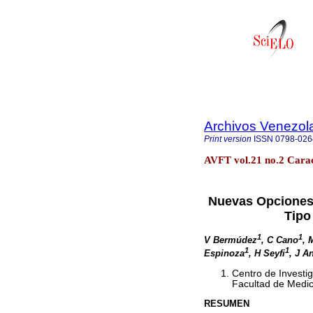
Archivos Venezol
Print version
ISSN
0798-026
AVFT vol.21 no.2 Cara
Nuevas Opciones e
Tipo
1
1
V Bermúdez
, C Cano
, 
1
1
Espinoza
, H Seyfi
, J A
Centro de Investi
Facultad de Medic
RESUMEN