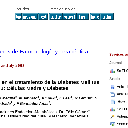
anos de Farmacología y Terapéutica
Services 
4
Journal
cas July 2002
SciELO
Article
n el tratamiento de la Diabetes Mellitus
Article
 1: Células Madre y Diabetes
Article
1
1
1
1
1
M Medina
, M Ambard
, A Souki
, E Leal
, M Lemus
, S
How to 
1
1
ndrade
y F Bermúdez Arias
.
SciELO
gaciones Endocrino-Metabólicas "Dr. Félix Gómez".
ina. Universidad del Zulia. Maracaibo, Venezuela.
Automat
Send th