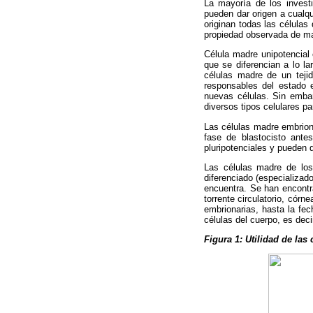
La mayoría de los investi
pueden dar origen a cualq
originan todas las células 
propiedad observada de man
Célula madre unipotencial 
que se diferencian a lo la
células madre de un tejid
responsables del estado e
nuevas células. Sin embar
diversos tipos celulares pa
Las células madre embriona
fase de blastocisto ante
pluripotenciales y pueden d
Las células madre de los
diferenciado (especializad
encuentra. Se han encontr
torrente circulatorio, córne
embrionarias, hasta la fe
células del cuerpo, es deci
Figura 1: Utilidad de las