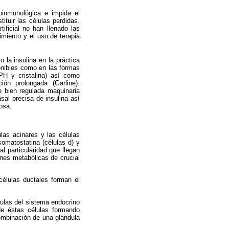
oinmunológica e impida el
ituir las células perdidas.
ificial no han llenado las
imiento y el uso de terapia
la insulina en la práctica
ponibles como en las formas
PH y cristalina) así como
ón prolongada (Garline).
 bien regulada maquinaria
sal precisa de insulina así
osa.
ulas acinares y las células
somatostatina (células d) y
l particularidad que llegan
ones metabólicas de crucial
células ductales forman el
ulas del sistema endocrino
de éstas células formando
ombinación de una glándula