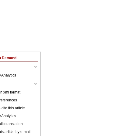
on Demand
 Analytics
 in xml format
 references
cite this article
 Analytics
ic translation
is article by e-mail