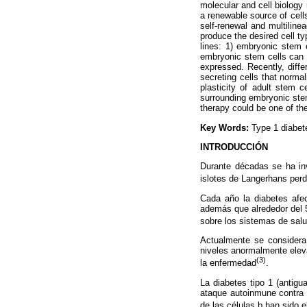
molecular and cell biology
a renewable source of cells
self-renewal and multilinea
produce the desired cell ty
lines: 1) embryonic stem ce
embryonic stem cells can b
expressed. Recently, diffe
secreting cells that norma
plasticity of adult stem 
surrounding embryonic stem
therapy could be one of the
Key Words:
Type 1 diabet
INTRODUCCIÓN
Durante décadas se ha inv
islotes de Langerhans per
Cada año la diabetes af
además que alrededor del 
sobre los sistemas de sal
Actualmente se consider
niveles anormalmente elev
(3)
la enfermedad
.
La diabetes tipo 1 (antig
ataque autoinmune contra 
de las células b han sido 