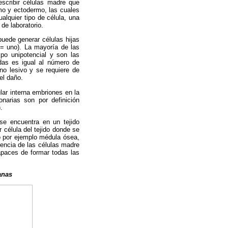
escribir células madre que
mo y ectodermo, las cuales
ualquier tipo de célula, una
de laboratorio.
puede generar células hijas
s = uno). La mayoría de las
ipo unipotencial y son las
idas es igual al número de
no lesivo y se requiere de
el daño.
lar interna embriones en la
narias son por definición
).
se encuentra en un tejido
 célula del tejido donde se
o por ejemplo médula ósea,
ferencia de las células madre
apaces de formar todas las
anas