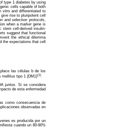
of type 1 diabetes by using
ogenic cells capable of both
 vitro and differentiated to
ive rise to pluripotent cell
ion and selection protocols,
ction when a marker gene is
 stem cell-derived insulin-
rts suggest that functional
umvent the ethical dilemma
 the expectations that cell
place las células b de los
(1)
 mellitus tipo 1 (DM1)
.
 juntos. Si se considera
impacto de esta enfermedad
mas como consecuencia de
mplicaciones observadas en
óvenes es producida por un
anifiesta cuando un 80-90%