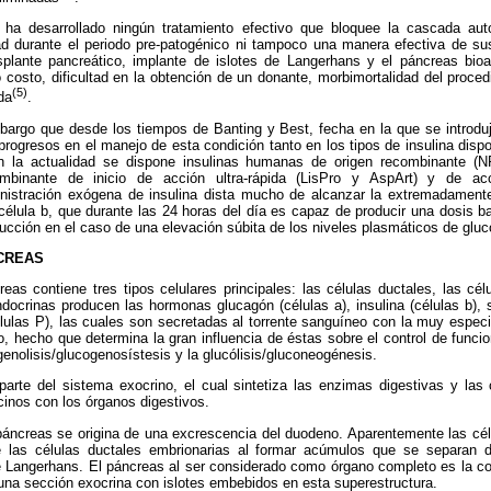
a desarrollado ningún tratamiento efectivo que bloquee la cascada aut
d durante el periodo pre-patogénico ni tampoco una manera efectiva de sust
splante pancreático, implante de islotes de Langerhans y el páncreas bioart
o costo, dificultad en la obtención de un donante, morbimortalidad del proced
(5)
da
.
argo que desde los tiempos de Banting y Best, fecha en la que se introdujo 
progresos en el manejo de esta condición tanto en los tipos de insulina dis
en la actualidad se dispone insulinas humanas de origen recombinante (N
mbinante de inicio de acción ultra-rápida (LisPro y AspArt) y de acci
nistración exógena de insulina dista mucho de alcanzar la extremadamente
célula b, que durante las 24 horas del día es capaz de producir una dosis ba
cción en el caso de una elevación súbita de los niveles plasmáticos de gluc
CREAS
as contiene tres tipos celulares principales: las células ductales, las cél
docrinas producen las hormonas glucagón (células a), insulina (células b), 
élulas P), las cuales son secretadas al torrente sanguíneo con la muy especia
o, hecho que determina la gran influencia de éstas sobre el control de funci
enolisis/glucogenosístesis y la glucólisis/gluconeogénesis.
parte del sistema exocrino, el cual sintetiza las enzimas digestivas y las 
inos con los órganos digestivos.
áncreas se origina de una excrescencia del duodeno. Aparentemente las cél
e las células ductales embrionarias al formar acúmulos que se separan 
 de Langerhans. El páncreas al ser considerado como órgano completo es la c
una sección exocrina con islotes embebidos en esta superestructura.