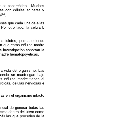
ductos pancreáticos. Muchos
das con células acinares y
(6)
o
.
genes que cada una de ellas
Por otro lado, la célula b
os islotes, permaneciendo
en que estas células madre
e investigación soportan la
s madre hematopoyéticas.
la vida del organismo. Las
cuando se mantengan bajo
s células madre tienen el
rdicas, células nerviosas e
las en el organismo intacto
encial de generar todas las
mismo dentro del útero como
células que proceden de la