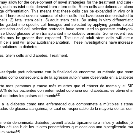
 may allow for the development of novel strategies for the treatment and cure 
, such as islet cells derived from stem cells. Stem cells are defined as clon
ge differentiation. This means that these cells can be expanded in vivo or in
pe. There exist several sources of stem cells that have been demonstrated to g
lls; 2) fetal stem cells; 3) adult stem cells. By using in vitro differentiat
e guided into specific cell lineages and selected by applying genetic sele
rentiation and cell selection protocols have been used to generate embryonic
lise blood glucose when transplanted into diabetic animals. Some recent repo
cells may be greater than expected. The use of adult stem cells will circ
 cells and will allow autotransplantation. These investigations have increased
 solutions to diabetes.
es, Stem cells and diabetes, Treatment.
estigado profundamente con la finalidad de encontrar un método que reem
didas como consecuencia de la agresión autoinmune observada en la Diabetes
ecta mas personas y causa más muertes que el cáncer de mama y el SIDA
50% de los pacientes con enfermedad coronaria son diabéticos, es obvio el 
(2)
ud de todos los países del mundo
.
a a la diabetes como una enfermedad que compromete a múltiples siste
ados de glucosa sanguínea, el cual es responsable de la mayoría de las co
uamente denominada diabetes juvenil) afecta típicamente a niños y adultos j
las células b de los islotes pancreáticos que ocasiona una hiperglicemia m
(4)
eliminadas
.