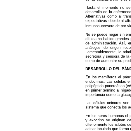
Hasta el momento no se h
desarrollo de la enfermeda
Alternativas como al tran
expectativas debido al alt
inmunosupresora de por vi
No se puede negar sin emb
clínica ha habido grandes 
de administración. Así, 
análogos de origen reco
Lamentablemente, la admi
secretora y sensora de la 
como de aumentar su produ
DESARROLLO DEL PÁN
En los mamíferos el páncre
endocrinas. Las células en
polipéptido pancreático (c
en primer término al hígad
importancia como la glucog
Las células acinares son 
sistema que conecta los ac
En los seres humanos el p
y exocrino se originan d
ulteriormente los islotes
acinar lobulada que forma 