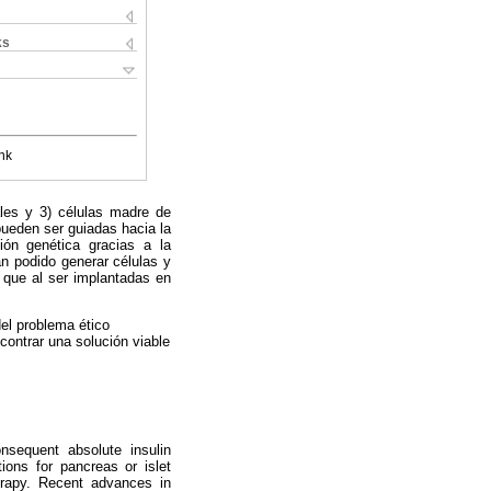
ks
nk
ales y 3) células madre de
pueden ser guiadas hacia la
ión genética gracias a la
n podido generar células y
 que al ser implantadas en
del problema ético
contrar una solución viable
nsequent absolute insulin
ions for pancreas or islet
herapy. Recent advances in