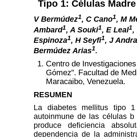
Tipo 1: Células Madre
1
1
V Bermúdez
, C Cano
, M M
1
1
1
Ambard
, A Souki
, E Leal
,
1
1
Espinoza
, H Seyfi
, J Andr
1
Bermúdez Arias
.
Centro de Investigaciones
Gómez". Facultad de Medic
Maracaibo, Venezuela.
RESUMEN
La diabetes mellitus tipo 1
autoinmune de las células b 
produce deficiencia absol
dependencia de la administ