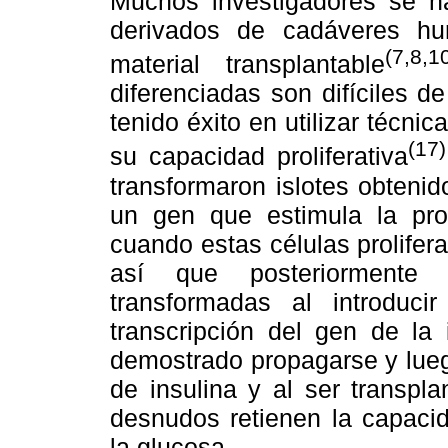
Muchos investigadores se ha
derivados de cadáveres h
(7,8,1
material transplantable
diferenciadas son difíciles d
tenido éxito en utilizar técni
(17)
su capacidad proliferativa
transformaron islotes obteni
un gen que estimula la prol
cuando estas células prolifer
así que posteriormente 
transformadas al introduc
transcripción del gen de la 
demostrado propagarse y lueg
de insulina y al ser transpl
desnudos retienen la capacid
la glucosa.