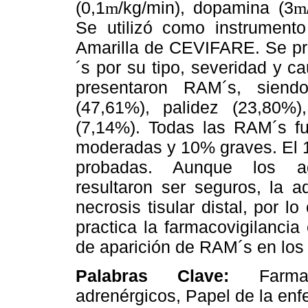
(0,1
/kg/min), dopamina (3
m
m
Se utilizó como instrument
Amarilla de CEVIFARE. Se pro
´s por su tipo, severidad y c
presentaron RAM´s, siendo
(47,61%), palidez (23,80%),
(7,14%). Todas las RAM´s fu
moderadas y 10% graves. El 
probadas. Aunque los ago
resultaron ser seguros, la a
necrosis tisular distal, por l
practica la farmacovigilancia 
de aparición de RAM´s en los 
Palabras Clave:
Farma
adrenérgicos, Papel de la enf