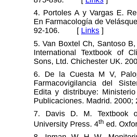
4. Portoles A y Vargas E. R
En Farmacología de Velásquez
92-106. [
Links
]
5. Van Boxtel Ch, Santoso B,
International Textbook of C
Sons, Ltd. Chichester UK. 
6. De la Cuesta M V, Palo
Farmacovigilancia del Sist
Edita y distribuye: Ministe
Publicaciones. Madrid. 2000
7. Davis D. M. Textbook o
th
University Press. 4
ed. Oxfo
8. Inman W H W. Monitori