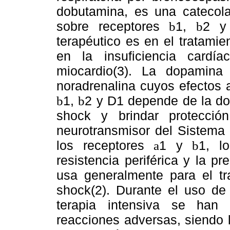
dobutamina, es una catecola
sobre receptores
1,
2 y
b
b
terapéutico es en el tratami
en la insuficiencia cardí
miocardio(3). La dopamin
noradrenalina cuyos efectos 
1,
2 y D1 depende de la dosi
b
b
shock y brindar protección
neurotransmisor del Sistema 
los receptores
1 y
1, l
a
b
resistencia periférica y la pre
usa generalmente para el tr
shock(2). Durante el uso de
terapia intensiva se han
reacciones adversas, siendo 