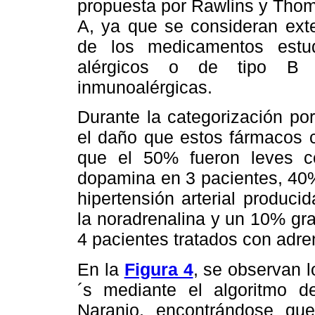
propuesta por Rawlins y Tho
A, ya que se consideran exte
de los medicamentos estu
alérgicos o de tipo B 
inmunoalérgicas.
Durante la categorización po
el daño que estos fármacos c
que el 50% fueron leves c
dopamina en 3 pacientes, 40%
hipertensión arterial produc
la noradrenalina y un 10% gra
4 pacientes tratados con adre
En la
Figura 4
, se observan l
´s mediante el algoritmo 
Naranjo, encontrándose qu