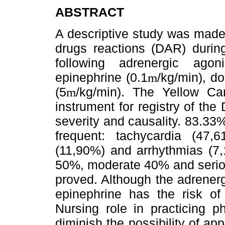
ABSTRACT
A descriptive study was made
drugs reactions (DAR) durin
following adrenergic agoni
epinephrine (0.1
/kg/min), d
m
(5
/kg/min). The Yellow 
m
instrument for registry of th
severity and causality. 83.33
frequent: tachycardia (47,6
(11,90%) and arrhythmias (7,
50%, moderate 40% and seri
proved. Although the adrenerg
epinephrine has the risk of 
Nursing role in practicing p
diminish the possibility of a