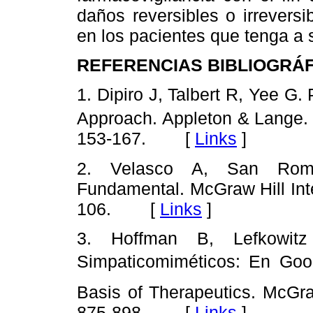
daños reversibles o irrevers
en los pacientes que tenga a 
REFERENCIAS BIBLIOGRÁ
1. Dipiro J, Talbert R, Yee G
Approach. Appleton & Lange. 
153-167. [
Links
]
2. Velasco A, San Romá
Fundamental. McGraw Hill Int
106. [
Links
]
3. Hoffman B, Lefkowit
Simpaticomiméticos: En Goo
Basis of Therapeutics. McGra
875-898. [
Links
]