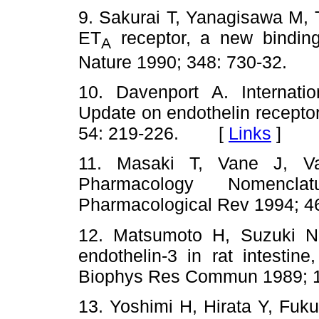
9. Sakurai T, Yanagisawa M, 
ET
receptor, a new binding 
A
Nature 1990; 348: 730-32.
10. Davenport A. Internati
Update on endothelin recepto
54: 219-226. [
Links
]
11. Masaki T, Vane J, Van
Pharmacology Nomenclat
Pharmacological Rev 1994;
12. Matsumoto H, Suzuki N
endothelin-3 in rat intestin
Biophys Res Commun 1989;
13. Yoshimi H, Hirata Y, Fuk