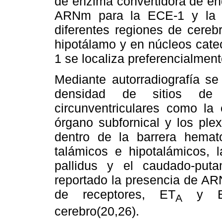
de enzima convertidora de en
ARNm para la ECE-1 y la 
diferentes regiones de cereb
hipotálamo y en núcleos cate
1 se localiza preferencialmen
Mediante autorradiografía se
densidad de sitios d
circunventriculares como la
órgano subfornical y los ple
dentro de la barrera hemat
talámicos e hipotalámicos, la
pallidus y el caudado-puta
reportado la presencia de AR
de receptores, ET
y E
A
cerebro(20,26).