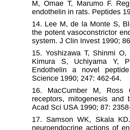
M, Omae T, Marumo F. Region
endothelin in rats. Peptides
14. Lee M, de la Monte S, Bl
the potent vasoconstrictor en
system. J Clin Invest 1990;
15. Yoshizawa T, Shinmi O,
Kimura S, Uchiyama Y, P
Endothelin a novel peptide 
Science 1990; 247: 462-6
16. MacCumber M, Ross C,
receptors, mitogenesis and b
Acad Sci USA 1990; 87: 2
17. Samson WK, Skala KD. 
neuroendocrine actions of en