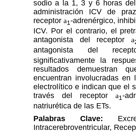
sodio a la 1, 3 y 6 horas de
administración ICV de praz
receptor
-adrenérgico, inhib
a
1
ICV. Por el contrario, el pre
antagonista del receptor
a
antagonista del rece
significativamente la respu
resultados demuestran qu
encuentran involucradas en 
electrolítico e indican que el
través del receptor
-ad
a
1
natriurética de las ETs.
Palabras Clave:
Exc
Intracerebroventricular, Rece