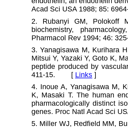
endothelin, an endothelin deri
Acad Sci USA 1988; 85: 6
2. Rubanyi GM, Polokoff MA
biochemistry, pharmacology
Pharmacol Rev 1994; 46: 
3. Yanagisawa M, Kurihara H
Mitsui Y, Yazaki Y, Goto K, Ma
peptide produced by vascular
411-15. [
Links
]
4. Inoue A, Yanagisawa M, K
K, Masaki T. The human endot
pharmacologically distinct is
genes. Proc Natl Acad Sci 
5. Miller WJ, Redfield MM, Bur