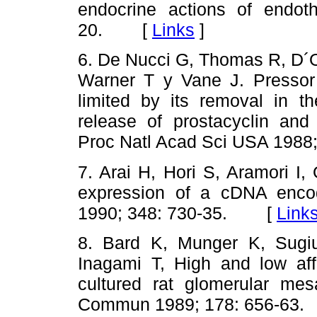
endocrine actions of endoth
20. [
Links
]
6. De Nucci G, Thomas R, D´O
Warner T y Vane J. Pressor e
limited by its removal in t
release of prostacyclin and 
Proc Natl Acad Sci USA 19
7. Arai H, Hori S, Aramori I
expression of a cDNA encod
1990; 348: 730-35. [
Link
8. Bard K, Munger K, Sugi
Inagami T, High and low affi
cultured rat glomerular me
Commun 1989; 178: 656-6