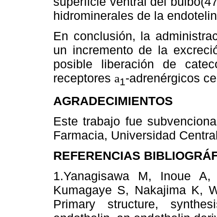
superficie ventral del bulbo(4
hidrominerales de la endotelin
En conclusión, la administra
un incremento de la excreció
posible liberación de cate
receptores
-adrenérgicos ce
a
1
AGRADECIMIENTOS
Este trabajo fue subvencion
Farmacia, Universidad Centra
REFERENCIAS BIBLIOGRÁ
1.Yanagisawa M, Inoue A,
Kumagaye S, Nakajima K, W
Primary structure, synthes