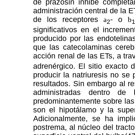
de prazosin inhibe completam
administración central de la E
de los receptores
- o
a
b
2
significativos en el increme
producido por las endotelina
que las catecolaminas cereb
acción renal de las ETs, a tra
adrenérgico. El sitio exacto
producir la natriuresis no se
resultados. Sin embargo al r
administradas dentro de l
predominantemente sobre las 
son el hipotálamo y la super
Adicionalmente, se ha impli
postrema, al núcleo del tracto 