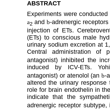
ABSTRACT
Experiments were conducted to
and
-adrenergic receptors 
a
b
2
injection of ETs. Cerebrovent
(ETs) to conscious male hydr
urinary sodium excretion at 1,
Central administration of
antagonist) inhibited the in
induced by ICV-ETs. Yo
antagonist) or atenolol (an
-
b
altered the urinary response
role for brain endothelin in th
indicate that the sympathe
adrenergic receptor subtype, i