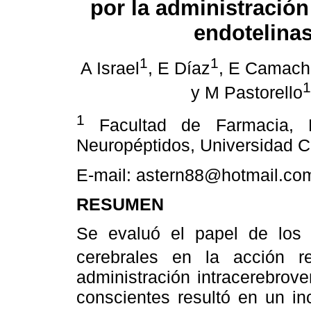
por la administración
endotelina
1
1
A Israel
, E Díaz
, E Camach
1
y M Pastorello
1
Facultad de Farmacia, L
Neuropéptidos, Universidad C
E-mail: astern88@hotmail.co
RESUMEN
Se evaluó el papel de los
cerebrales en la acción r
administración intracerebrov
conscientes resultó en un in