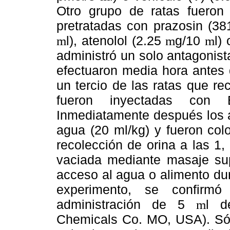
Otro grupo de ratas fueron 
pretratadas con prazosin (3
l), atenolol (2.25
g/10
l)
m
m
m
administró un solo antagonist
efectuaron media hora antes 
un tercio de las ratas que re
fueron inyectadas con 
Inmediatamente después los a
agua (20 ml/kg) y fueron col
recolección de orina a las 1, 
vaciada mediante masaje sup
acceso al agua o alimento dur
experimento, se confirmó
administración de 5
l d
m
Chemicals Co. MO, USA). Sólo