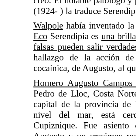
creó. El notable patólogo 
(1924- ) la traduce Serendi
Walpole
había inventado la
Eco
Serendipia es
una brill
falsas pueden salir verdade
hallazgo de la acción de 
cocaínica, de Augusto, al qu
Homero Augusto Campos I
Pedro de Lloc, Costa Nort
capital de la provincia d
nivel del mar, está cer
Cupiznique. Fue asiento d
Augusto y yo crecimos rod