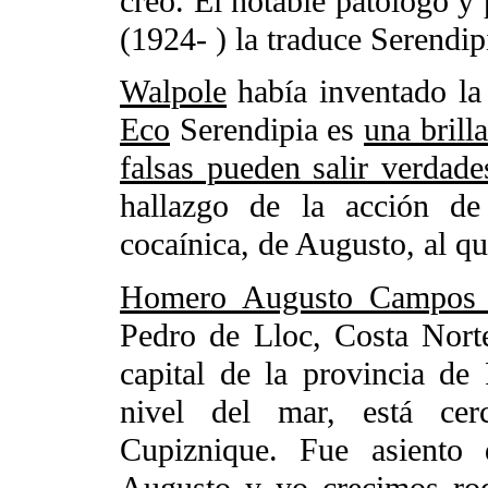
creó. El notable patólogo 
(1924- ) la traduce Serendi
Walpole
había inventado la
Eco
Serendipia es
una brill
falsas pueden salir verdade
hallazgo de la acción de 
cocaínica, de Augusto, al qu
Homero Augusto Campos I
Pedro de Lloc, Costa Nort
capital de la provincia d
nivel del mar, está cer
Cupiznique. Fue asiento d
Augusto y yo crecimos rod