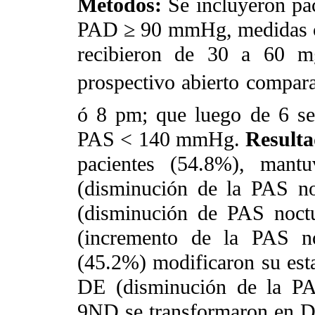
Métodos:
Se incluyeron pa
PAD ≥ 90 mmHg, medidas c
recibieron de 30 a 60 m
prospectivo abierto compara
ó 8 pm; que luego de 6 se
PAS < 140 mmHg.
Result
pacientes (54.8%), man
(disminución de la PAS n
(disminución de PAS noct
(incremento de la PAS no
(45.2%) modificaron su es
DE (disminución de la P
9ND se transformaron en D