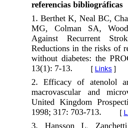
referencias bibliográficas
1. Berthet K, Neal BC, C
MG, Colman SA, Woodwa
Against Recurrent Stro
Reductions in the risks of r
without diabetes: the PR
13(1): 7-13.
[
Links
]
2. Efficacy of atenolol a
macrovascular and micro
United Kingdom Prospect
1998; 317: 703-713.
[
L
3. Hansson L, Zanchett