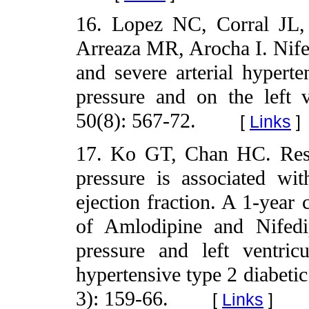
16. Lopez NC, Corral JL,
Arreaza MR, Arocha I. Nifed
and severe arterial hyperte
pressure and on the left 
50(8): 567-72.
[
Links
]
17. Ko GT, Chan HC. Resto
pressure is associated wit
ejection fraction. A 1-year 
of Amlodipine and Nifedi
pressure and left ventric
hypertensive type 2 diabetic
3): 159-66.
[
Links
]