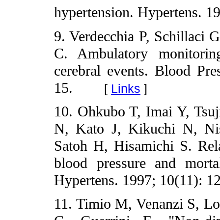
hypertension. Hypertens. 1
9. Verdecchia P, Schillaci G
C. Ambulatory monitoring
cerebral events. Blood Pre
15.
[
Links
]
10. Ohkubo T, Imai Y, Tsu
N, Kato J, Kikuchi N, Ni
Satoh H, Hisamichi S. Rela
blood pressure and mort
Hypertens. 1997; 10(11): 1
11. Timio M, Venanzi S, Lo