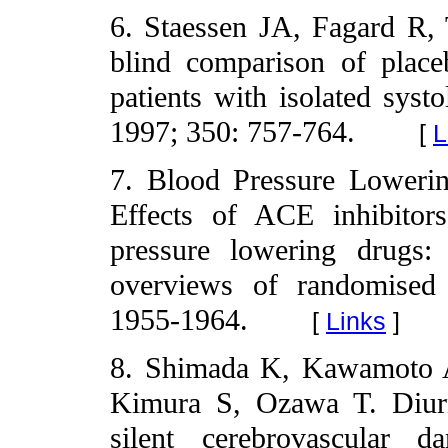
6. Staessen JA, Fagard R, 
blind comparison of place
patients with isolated systo
1997; 350: 757-764.
[
L
7. Blood Pressure Lowering
Effects of ACE inhibitors
pressure lowering drugs: 
overviews of randomised 
1955-1964.
[
Links
]
8. Shimada K, Kawamoto A
Kimura S, Ozawa T. Diurn
silent cerebrovascular d