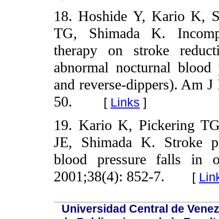
18. Hoshide Y, Kario K, S
TG, Shimada K. Incomple
therapy on stroke reduct
abnormal nocturnal blood 
and reverse-dippers). Am J 
50.
[
Links
]
19.
Kario K, Pickering TG
JE, Shimada K. Stroke pr
blood pressure falls in o
2001;38(4): 852-7.
[
Lin
Universidad Central de Venez