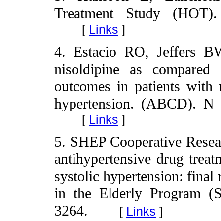
Treatment Study (HOT).
[
Links
]
4. Estacio RO, Jeffers B
nisoldipine as compared 
outcomes in patients with 
hypertension. (ABCD). N 
[
Links
]
5. SHEP Cooperative Resear
antihypertensive drug treat
systolic hypertension: final
in the Elderly Program 
3264.
[
Links
]