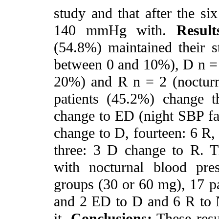
study and that after the s
140 mmHg with.
Result
(54.8%) maintained their 
between 0 and 10%), D n = 
20%) and R n = 2 (nocturn
patients (45.2%) change 
change to ED (night SBP f
change to D, fourteen: 6 R
three: 3 D change to R. Th
with nocturnal blood pre
groups (30 or 60 mg), 17 pa
and 2 ED to D and 6 R to 
it.
Conclusions:
These resu