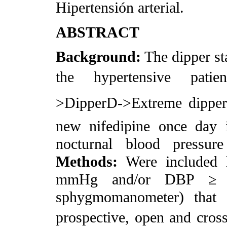
Hipertensión arterial.
ABSTRACT
Background:
The dipper st
the hypertensive patie
>DipperD->Extreme dipper
new nifedipine once day 
nocturnal blood pressu
Methods:
Were included h
mmHg and/or DBP ≥ 9
sphygmomanometer) that
prospective, open and cros