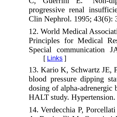
C, Guerrini E. "Non-dip
progressive renal insuffici
Clin Nephrol. 1995; 43(6):
12. World Medical Associati
Principles for Medical R
Special communication J
[
Links
]
13. Kario K, Schwartz JE, 
blood pressure dipping sta
dosing of alpha-adrenergic b
HALT study. Hypertension.
14. Verdecchia P, Porcellati