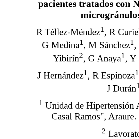
pacientes tratados con N
microgránulo
1
R Téllez-Méndez
, R Curie
1
1
G Medina
, M Sánchez
,
2
1
Yibirín
, G Anaya
, Y
1
1
J Hernández
, R Espinoza
J Durán
1
Unidad de Hipertensión Ar
Casal Ramos", Araure. 
2
Lavorato