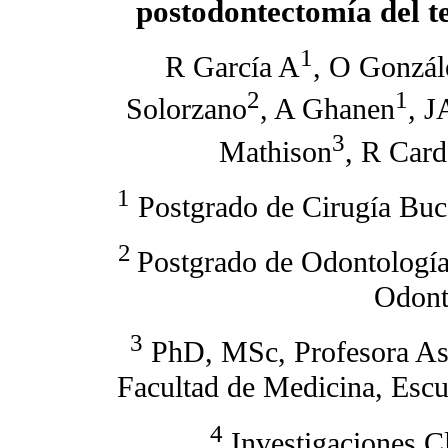
postodontectomía del t
1
R García A
, O Gonzál
2
1
Solorzano
, A Ghanen
, J
3
Mathison
, R Car
1
Postgrado de Cirugía Buc
2
Postgrado de Odontología 
Odont
3
PhD, MSc, Profesora Aso
Facultad de Medicina, Escu
4
Investigaciones C