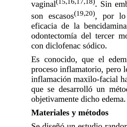
(15,16,17,18)
vaginal
. Sin emb
(19,20)
son escasos
, por lo
eficacia de la bencidamina
odontectomía del tercer m
con diclofenac sódico.
Es conocido, que el edem
proceso inflamatorio, pero l
inflamación maxilo-facial ha
que se desarrolló un méto
objetivamente dicho edema.
Materiales y métodos
Se diseñó un estudio random