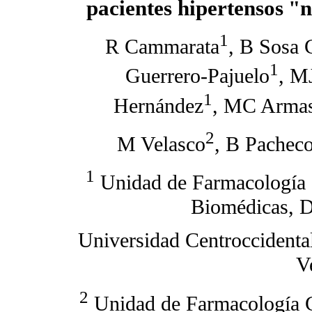
pacientes hipertensos
"n
1
R Cammarata
, B Sosa 
1
Guerrero-Pajuelo
, M
1
Hernández
, MC Armas
2
M Velasco
, B Pachec
1
Unidad de Farmacología C
Biomédicas, D
Universidad Centroccidenta
V
2
Unidad de Farmacología Cl