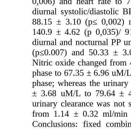
0,006) and heart rate to 
diurnal systolic/diastolic
88.15 ± 3.10 (p≤ 0,002)
140.9 ± 4.62 (p 0,035)/ 
diurnal and nocturnal PP u
(p≤0.007) and 50.33 ± 3.
Nitric oxide changed from
phase to 67.35 ± 6.96 uM/L 
phase; whereas the urinary
± 3.68 uM/L to 79.64 ± 4
urinary clearance was not s
from 1.14 ± 0.32 ml/min 
Conclusions: fixed combi