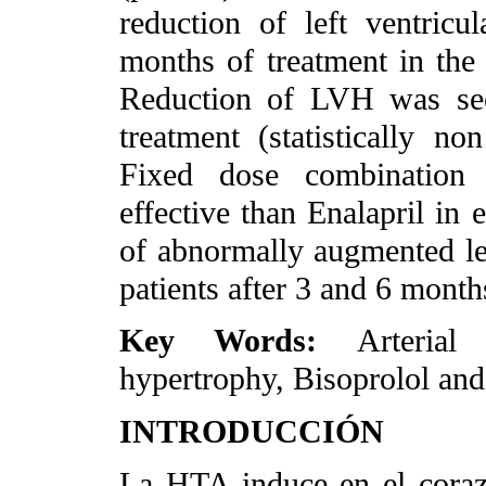
reduction of left ventric
months of treatment in th
Reduction of LVH was see
treatment (statistically no
Fixed dose combination
effective than Enalapril in
of abnormally augmented lef
patients after 3 and 6 month
Key Words:
Arterial
hypertrophy, Bisoprolol an
INTRODUCCIÓN
La HTA induce en el coraz