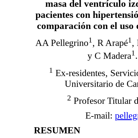
masa del ventrículo iz
pacientes con hipertensió
comparación con el uso d
1
1
AA Pellegrino
, R Arapé
,
1
y C Madera
.
1
Ex-residentes, Servici
Universitario de Ca
2
Profesor Titular 
E-mail:
pelle
RESUMEN