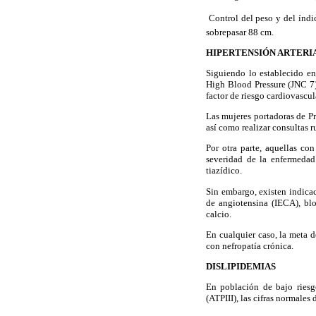
 Control del peso y del índ
sobrepasar 88 cm.
HIPERTENSIÓN ARTERI
Siguiendo lo establecido en
High Blood Pressure (JNC 7)
factor de riesgo cardiovascul
Las mujeres portadoras de Pr
así como realizar consultas r
Por otra parte, aquellas co
severidad de la enfermedad
tiazídico.
Sin embargo, existen indica
de angiotensina (IECA), bl
calcio.
En cualquier caso, la meta 
con nefropatía crónica.
DISLIPIDEMIAS
En población de bajo riesg
(ATPIII), las cifras normales 