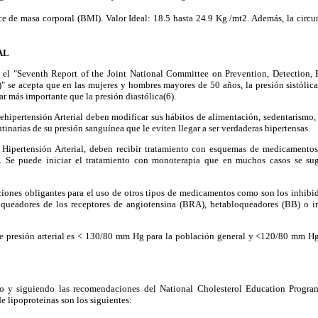
ice de masa corporal (BMI). Valor Ideal: 18.5 hasta 24.9 Kg /mt2. Además, la cir
AL
 el "Seventh Report of the Joint National Committee on Prevention, Detection,
" se acepta que en las mujeres y hombres mayores de 50 años, la presión sistól
ar más importante que la presión diastólica(6).
ehipertensión Arterial deben modificar sus hábitos de alimentación, sedentarismo, a
utinarias de su presión sanguínea que le eviten llegar a ser verdaderas hipertensas.
n Hipertensión Arterial, deben recibir tratamiento con esquemas de medicamento
. Se puede iniciar el tratamiento con monoterapia que en muchos casos se sug
ciones obligantes para el uso de otros tipos de medicamentos como son los inhibi
oqueadores de los receptores de angiotensina (BRA), betabloqueadores (BB) o in
de presión arterial es < 130/80 mm Hg para la población general y <120/80 mm Hg
o y siguiendo las recomendaciones del National Cholesterol Education Program
de lipoproteínas son los siguientes: