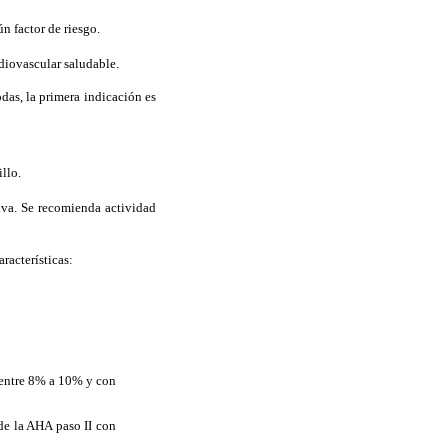
n factor de riesgo.
rdiovascular saludable.
odas, la primera indicación es
llo.
siva. Se recomienda actividad
racterísticas:
 entre 8% a 10% y con
de la AHA paso II con