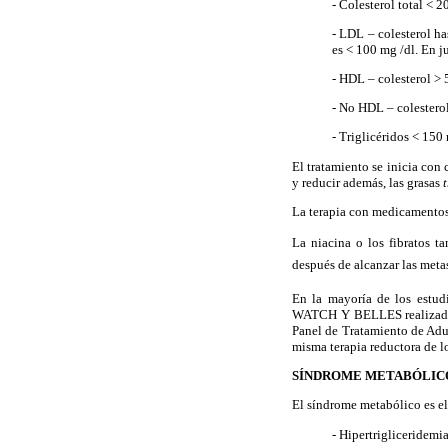
- Colesterol total < 2
- LDL – colesterol ha
es < 100 mg /dl. En j
- HDL – colesterol > 
- No HDL – colestero
- Triglicéridos < 150 
El tratamiento se inicia con 
y reducir además, las grasas
La terapia con medicamentos 
La niacina o los fibratos t
después de alcanzar las metas
En la mayoría de los estud
WATCH Y BELLES realizados c
Panel de Tratamiento de Adul
misma terapia reductora de l
SÍNDROME METABÓLIC
El síndrome metabólico es el
- Hipertrigliceridemi