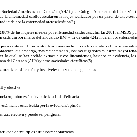
la Sociedad Americana del Corazón (AHA) y el Colegio Americano del Corazón (
e la enfermedad cardiovascular en la mujer, realizados por un panel de expertos, c
producida por la enfermedad aterosclerótica(3).
,86% de las mujeres mueren por enfermedad cardiovascular. En 2001, el MSDS publi
n cada día por infarto del miocardio (IM) y 12 de cada 4242 mueren por enfermedad
 poca cantidad de pacientes femeninas incluidas en los estudios clínicos iniciales
 población. Sin embargo, más recientemente, los investigadores muestran mayor tende
con lo cual, se han podido extraer nuevos lineamientos, basados en evidencia, los
na del Corazón (AHA) y otras sociedades científicas(5).
umen la clasificación y los niveles de evidencia generales:
il y efectiva
ncia /opinión está a favor de la utilidad/eficacia
ia está menos establecida por la evidencia/opinión
es útil/efectiva y puede ser peligrosa.
 derivada de múltiples estudios randomizados