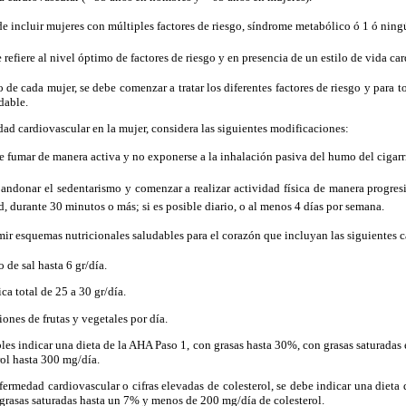
e incluir mujeres con múltiples factores de riesgo, síndrome metabólico ó 1 ó ningú
refiere al nivel óptimo de factores de riesgo y en presencia de un estilo de vida ca
 de cada mujer, se debe comenzar a tratar los diferentes factores de riesgo y para t
dable.
ad cardiovascular en la mujer, considera las siguientes modificaciones:
de fumar de manera activa y no exponerse a la inhalación pasiva del humo del cigarri
abandonar el sedentarismo y comenzar a realizar actividad física de manera progre
, durante 30 minutos o más; si es posible diario, o al menos 4 días por semana.
ir esquemas nutricionales saludables para el corazón que incluyan las siguientes ca
 de sal hasta 6 gr/día.
ica total de 25 a 30 gr/día.
iones de frutas y vegetales por día.
les indicar una dieta de la AHA Paso 1, con grasas hasta 30%, con grasas saturadas
ol hasta 300 mg/día.
ermedad cardiovascular o cifras elevadas de colesterol, se debe indicar una dieta 
grasas saturadas hasta un 7% y menos de 200 mg/día de colesterol.