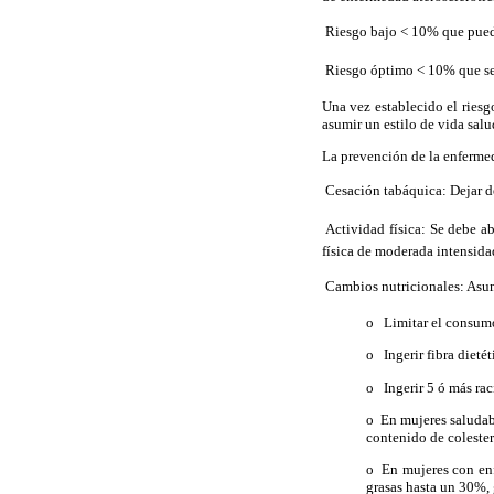
 Riesgo bajo < 10% que pued
 Riesgo óptimo < 10% que se 
Una vez establecido el riesgo
asumir un estilo de vida salu
La prevención de la enfermed
 Cesación tabáquica: Dejar 
 Actividad física: Se debe 
física de moderada intensidad
 Cambios nutricionales: Asum
o
Limitar el consumo
o
Ingerir fibra dietét
o
Ingerir 5 ó más rac
o En mujeres saludab
contenido de colester
o En mujeres con enf
grasas hasta un 30%, 