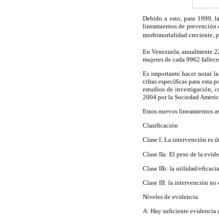
Debido a esto, para 1999, 
lineamientos de prevención d
morbimortalidad creciente, 
En Venezuela, anualmente 22
mujeres de cada 9962 fallece
Es importante hacer notar la
cifras específicas para esta
estudios de investigación, 
2004 por la Sociedad America
Estos nuevos lineamientos as
Clasificación
Clase I: La intervención es út
Clase IIa: El peso de la evide
Clase IIb: la utilidad/eficac
Clase III: la intervención no 
Niveles de evidencia
A: Hay suficiente evidencia