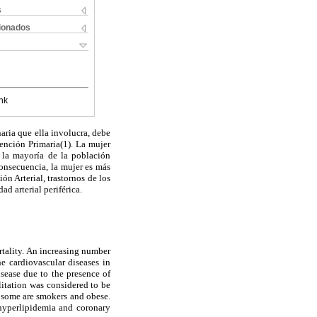
s
cionados
nk
aria que ella involucra, debe
ención Primaria(1). La mujer
y la mayoría de la población
consecuencia, la mujer es más
n Arterial, trastornos de los
ad arterial periférica.
rtality. An increasing number
 cardiovascular diseases in
sease due to the presence of
itation was considered to be
 some are smokers and obese.
 hyperlipidemia and coronary