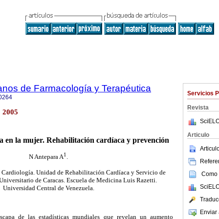
anos de Farmacología y Terapéutica
Servicios 
0264
Revista
 2005
SciELO
Articulo
 en la mujer. Rehabilitación cardíaca y prevención
Articu
1
N Antepara A
.
Referen
 Cardiología. Unidad de Rehabilitación Cardíaca y Servicio de
Como c
Universitario de Caracas. Escuela de Medicina Luis Razetti.
SciELO
Universidad Central de Venezuela.
Traduc
Enviar 
capa de las estadísticas mundiales que revelan un aumento