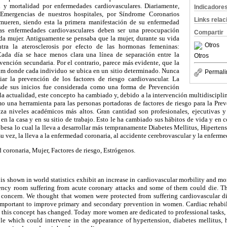
d y mortalidad por enfermedades cardiovasculares. Diariamente,
Indicadore
Emergencias de nuestros hospitales, por Síndrome Coronarios
Links rela
ueren, siendo esta la primera manifestación de su enfermedad
 Las enfermedades cardiovasculares deben ser una preocupación
Compartir
ada mujer. Antiguamente se pensaba que la mujer, durante su vida
Otros
ontra la aterosclerosis por efecto de las hormonas femeninas:
Cada día se hace menos clara una línea de separación entre la
Otros
vención secundaria. Por el contrario, parece más evidente, que la
uum donde cada individuo se ubica en un sitio determinado. Nunca
Permali
ar la prevención de los factores de riesgo cardiovascular. La
sde sus inicios fue considerada como una forma de Prevención
la actualidad, este concepto ha cambiado y, debido a la intervención multidisciplin
o una herramienta para las personas portadoras de factores de riesgo para la Prev
za niveles académicos más altos. Gran cantidad son profesionales, ejecutivas 
en la casa y en su sitio de trabajo. Esto le ha cambiado sus hábitos de vida y en 
besa lo cual la lleva a desarrollar más tempranamente Diabetes Mellitus, Hipertensió
su vez, la lleva a la enfermedad coronaria, al accidente cerebrovascular y la enfermed
coronaria, Mujer, Factores de riesgo, Estrógenos.
s shown in world statistics exhibit an increase in cardiovascular morbility and mo
ncy room suffering from acute coronary attacks and some of them could die. The
oncern. We thought that women were protected from suffering cardiovascular di
 important to improve primary and secondary prevention in women. Cardiac rehabil
y this concept has changed. Today more women are dedicated to professional tasks,
le which could intervene in the appearance of hypertension, diabetes mellitus,