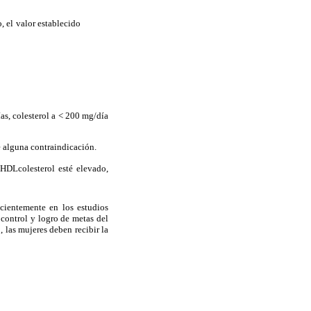
, el valor establecido
ías, colesterol a < 200 mg/día
e alguna contraindicación.
HDLcolesterol esté elevado,
cientemente en los estudios
control y logro de metas del
 las mujeres deben recibir la