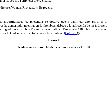
ar episodes and peripheral artery disease.
 disease, Woman, Risk factors, Estrogens.
s industrializado de referencia, se observa que a partir del año 1979, la 
res ha aumentado, mientras en los hombres, debido a la aplicación de las indicacio
 ha logrado una disminución en dicha mortalidad. Para el año 1983, las curvas de mo
 así la tendencia se mantiene hasta la actualidad (
Figura 1
)(2).
Figura 1
Tendencias en la mortalidad cardiovascular en EEUU