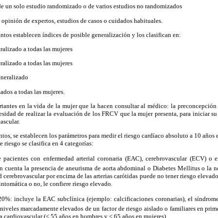
 de un solo estudio randomizado o de varios estudios no randomizados
a opinión de expertos, estudios de casos o cuidados habituales.
tos establecen índices de posible generalización y los clasifican en:
ralizado a todas las mujeres
ralizado a todas las mujeres
eneralizado
zados a todas las mujeres.
antes en la vida de la mujer que la hacen consultar al médico: la preconcepción 
sidad de realizar la evaluación de los FRCV que la mujer presenta, para iniciar su
ascular.
ntos, se establecen los parámetros para medir el riesgo cardíaco absoluto a 10 años 
 riesgo se clasifica en 4 categorías:
 pacientes con enfermedad arterial coronaria (EAC), cerebrovascular (ECV) o en
n cuenta la presencia de aneurisma de aorta abdominal o Diabetes Mellitus o la n
 cerebrovascular por encima de las arterias carótidas puede no tener riesgo elevado
ntomática o no, le confiere riesgo elevado.
20%: incluye la EAC subclínica (ejemplo: calcificaciones coronarias), el síndrome
, niveles marcadamente elevados de un factor de riesgo aislado o familiares en pri
a cardiovascular (< 55 años en hombres y < 65 años en mujeres).