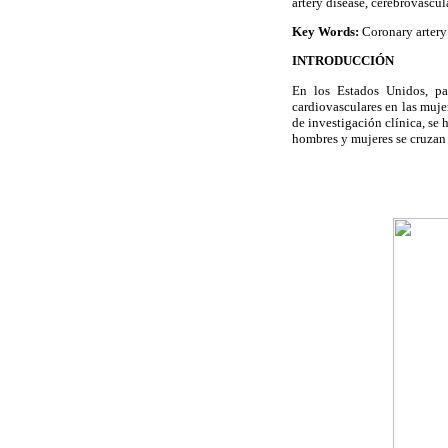
artery disease, cerebrovascul
Key Words:
Coronary artery
INTRODUCCIÓN
En los Estados Unidos, paí
cardiovasculares en las muje
de investigación clínica, se
hombres y mujeres se cruzan y