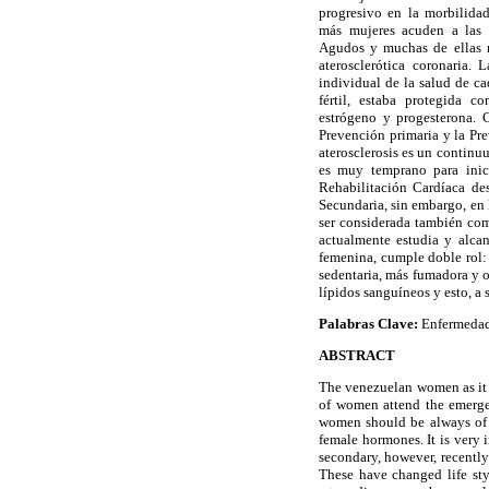
progresivo en la morbilida
más mujeres acuden a las 
Agudos y muchas de ellas m
aterosclerótica coronaria.
individual de la salud de c
fértil, estaba protegida c
estrógeno y progesterona. 
Prevención primaria y la Pre
aterosclerosis es un contin
es muy temprano para inici
Rehabilitación Cardíaca de
Secundaria, sin embargo, en 
ser considerada también com
actualmente estudia y alcan
femenina, cumple doble rol: 
sedentaria, más fumadora y o
lípidos sanguíneos y esto, a 
Palabras Clave:
Enfermedad 
ABSTRACT
The venezuelan women as it i
of women attend the emerge
women should be always of c
female hormones. It is very
secondary, however, recentl
These have changed life sty