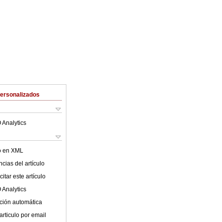
Personalizados
 Analytics
lo en XML
cias del artículo
itar este artículo
 Analytics
ción automática
articulo por email