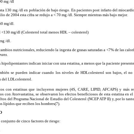
00 mg /dl
sta 130 mg /dl en población de bajo riesgo. En pacientes post infarto del miocardio
ulio de 2004 esta cifra se redujo a < 70 mg /dl. Siempre mientras más bajo mejor.
50 mg/dl.
l <130 mg/dl (Colesterol total menos HDL – colesterol)
mg /dl.
cambios nutricionales, reduciendo la ingesta de grasas saturadas a <7% de las calor
trans
.
hipolipemiantes indican iniciar con una estatina, a menos que la paciente present
ambién se pueden indicar cuando los niveles de HDLcolesterol son bajos, el no 
 del LDLcolesterol.
ios con estatinas que incluyeron mujeres (4S, CARE, LIPID, AFCAPS) y más re
on Atorvastatina, se observaron los efectos beneficiosos de esta estatina en el 
tos del Programa Nacional de Estudio del Colesterol (NCEP ATP II) y, por lo tanto,
os lípidos que reciben los hombres(7).
O
 conjunto de cinco factores de riesgo:
a