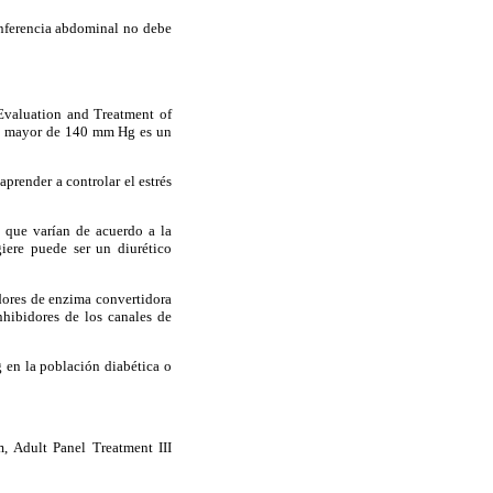
cunferencia abdominal no debe
 Evaluation and Treatment of
ica mayor de 140 mm Hg es un
prender a controlar el estrés
s que varían de acuerdo a la
iere puede ser un diurético
dores de enzima convertidora
hibidores de los canales de
 en la población diabética o
, Adult Panel Treatment III