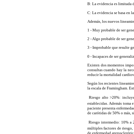
B: La evidencia es limitada
C: La evidencia se basa en l
Además, los nuevos lineamien
1 - Muy probable de ser gene
2 - Algo probable de ser gene
3 - Improbable que resulte g
0 - Incapaces de ser generali
Existen dos momentos import
consultas cuando hay la nece
reducir la mortalidad cardiov
Según los recientes lineamie
la escala de Framingham. Este
 Riesgo alto >20%: incluye
establecidas. Además toma e
paciente presenta enfermedad
de carótidas de 50% o más, si
 Riesgo intermedio: 10% a 
múltiples factores de riesgo
de enfermedad aterosclerótic