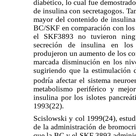
diabético, lo cual fue demostrado
de insulina con secretagogos. T
mayor del contenido de insulina 
BC/SKF en comparación con los c
el SKF3893 no tuvieron ningú
secreción de insulina en los 
produjeron un aumento de los cor
marcada disminución en los nive
sugiriendo que la estimulación 
podría afectar el sistema neuroe
metabolismo periférico y mejor
insulina por los islotes pancreá
1993(22).
Scislowski y col 1999(24), estud
de la administración de bromocr
que la BC y el SKF 3893 adminis