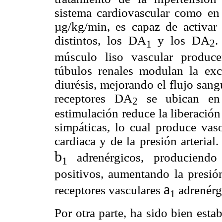
sistema cardiovascular como en 
µg/kg/min, es capaz de activar
distintos, los DA
y los DA
.
2
1
músculo liso vascular produce
túbulos renales modulan la excr
diurésis, mejorando el flujo sang
receptores DA
se ubican en l
2
estimulación reduce la liberación
simpáticas, lo cual produce vaso
cardiaca y de la presión arterial
b
adrenérgicos, produciendo
1
positivos, aumentando la presión
a
receptores vasculares
adrenérg
1
Por otra parte, ha sido bien est