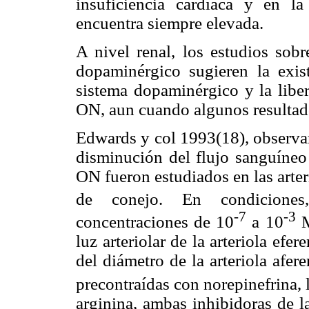
insuficiencia cardíaca y en la 
encuentra siempre elevada.
A nivel renal, los estudios sobr
dopaminérgico sugieren la exist
sistema dopaminérgico y la liber
ON, aun cuando algunos resultado
Edwards y col 1993(18), observa
disminución del flujo sanguíneo 
ON fueron estudiados en las arteri
de conejo. En condicione
-7
-3
concentraciones de 10
a 10
M
luz arteriolar de la arteriola ef
del diámetro de la arteriola afere
precontraídas con norepinefrina, 
arginina, ambas inhibidoras de l