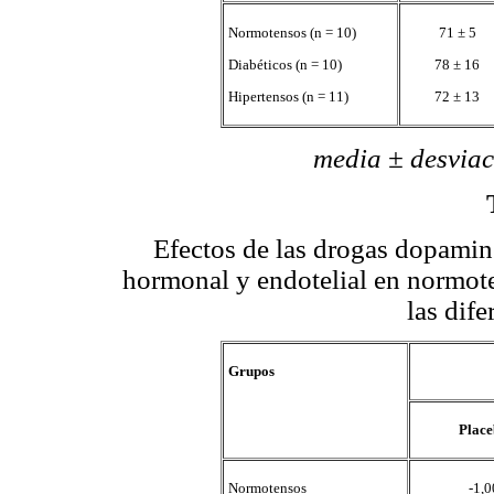
Normotensos (n = 10)
71 ± 5
Diabéticos (n = 10)
78 ± 16
Hipertensos (n = 11)
72 ± 13
media ± desviación 
Efectos de las drogas dopaminé
hormonal y endotelial en normote
las dife
Grupos
Plac
Normotensos
-1,0