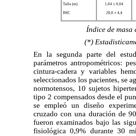
Talla (m)
1,64 ± 0,04
IMC
28,0 ± 4,4
Índice de masa cor
(*) Estadisticamente sig
En la segunda parte del estud
parámetros antropométricos: peso
cintura-cadera y variables he
seleccionados los pacientes, se a
normotensos, 10 sujetos hiperte
tipo 2 compensados desde el punt
se empleó un diseño experime
cruzado con una duración de 90 
fueron examinados bajo las sigu
fisiológica 0,9% durante 30 m