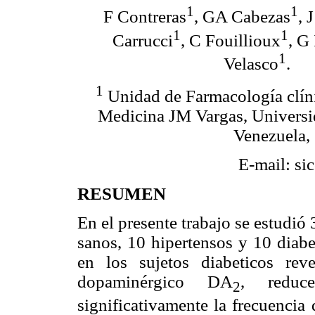
1
1
F Contreras
, GA Cabezas
, 
1
1
Carrucci
, C Fouillioux
, G
1
Velasco
.
1
Unidad de Farmacología clíni
Medicina JM Vargas, Universi
Venezuela, 
E-mail: si
RESUMEN
En el presente trabajo se estudió
sanos, 10 hipertensos y 10 diabet
en los sujetos diabeticos rev
dopaminérgico DA
, reduce
2
significativamente la frecuencia