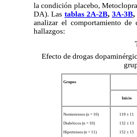
la condición placebo, Metoclo
DA). Las
tablas 2A-2B
,
3A-3B
analizar el comportamiento de c
hallazgos:
Efecto de drogas dopaminérgica
grup
Grupos
Inicio
Normotensos (n = 10)
119 ± 11
Diabéticos (n = 10)
132 ± 13
Hipertensos (n = 11)
152 ± 15