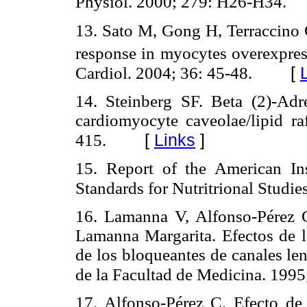
Physiol. 2000; 279: H26-H34.
13. Sato M, Gong H, Terraccino 
response in myocytes overexpres
[
Cardiol. 2004; 36: 45-48.
14. Steinberg SF. Beta (2)-Adr
cardiomyocyte caveolae/lipid ra
[
Links
]
415.
15. Report of the American In
Standards for Nutritrional Studie
16. Lamanna V, Alfonso-Pérez C
Lamanna Margarita. Efectos de la
de los bloqueantes de canales le
de la Facultad de Medicina. 1995
17. Alfonso-Pérez C. Efecto de 