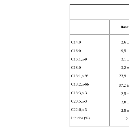
Rata
C14:0
2,6 ±
C16:0
19,5 ±
C16:1,n-9
3,1 ±
C18:0
5,2 ±
C18:1,n-9ª
23,9 ±
C18:2,n-6b
37,2 ±
C18:3,n-3
2,5 ±
C20:5,n-3
2,8 ±
C22:6,n-3
2,8 ±
Lípidos (%)
2