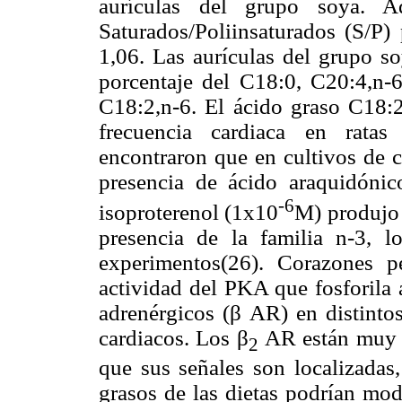
aurículas del grupo soya. A
Saturados/Poliinsaturados (S/P)
1,06. Las aurículas del grupo s
porcentaje del C18:0, C20:4,n-
C18:2,n-6. El ácido graso C18:2
frecuencia cardiaca en ratas
encontraron que en cultivos de cé
presencia de ácido araquidónic
-6
isoproterenol (1x10
M) produjo 
presencia de la familia n-3, l
experimentos(26). Corazones 
actividad del PKA que fosforila 
adrenérgicos (β AR) en distint
cardiacos. Los β
AR están muy ce
2
que sus señales son localizadas,
grasos de las dietas podrían modu