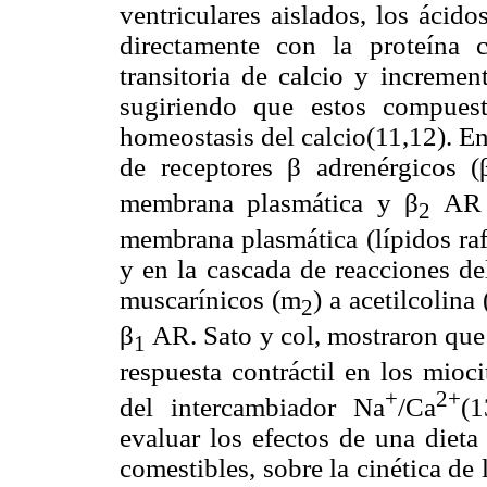
ventriculares aislados, los ácido
directamente con la proteína c
transitoria de calcio y incremen
sugiriendo que estos compuest
homeostasis del calcio(11,12). E
de receptores β adrenérgicos 
membrana plasmática y β
AR e
2
membrana plasmática (lípidos raft
y en la cascada de reacciones d
muscarínicos (m
) a acetilcolina
2
β
AR. Sato y col, mostraron que
1
respuesta contráctil en los mio
+
2+
del intercambiador Na
/Ca
(1
evaluar los efectos de una dieta
comestibles, sobre la cinética de