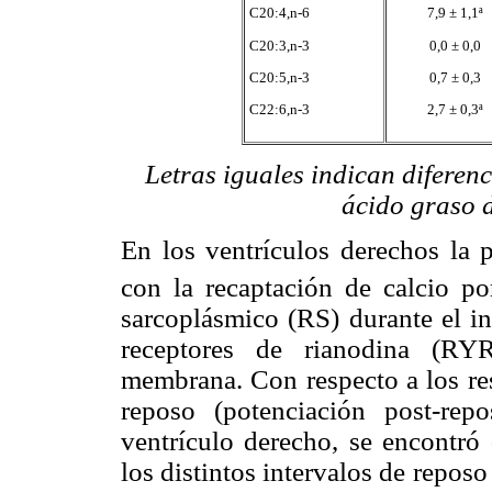
C20:4,n-6
7,9 ± 1,1ª
C20:3,n-3
0,0 ± 0,0
C20:5,n-3
0,7 ± 0,3
C22:6,n-3
2,7 ± 0,3ª
Letras iguales indican diferenc
ácido graso d
En los ventrículos derechos la p
con la recaptación de calcio p
sarcoplásmico (RS) durante el in
receptores de rianodina (RYR
membrana. Con respecto a los res
reposo (potenciación post-rep
ventrículo derecho, se encontró
los distintos intervalos de reposo