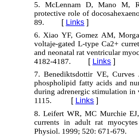
5. McLennam D, Mano M, Ray
protective role of docosahexaeno
[
Links
]
89.
6. Xiao YF, Gomez AM, Morgan
voltaje-gated L-type Ca2+ curret
and neonatal rat ventricular myo
[
Links
]
4182-4187.
7. Benediktsdottir VE, Curves 
phospholipid fatty acids and nu
during adrenergic stimulation in
[
Links
]
1115.
8. Leifert WR, MC Murchie EJ, 
currents in adult rat myocytes
Physiol. 1999; 520: 671-679.