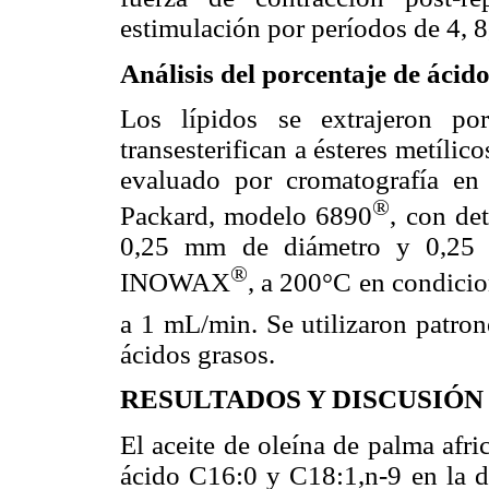
estimulación por períodos de 4, 8
Análisis del porcentaje de ácido
Los lípidos se extrajeron p
transesterifican a ésteres metílic
evaluado por cromatografía en
®
Packard, modelo 6890
, con de
0,25 mm de diámetro y 0,25 µ
®
INOWAX
, a 200°C en condicio
a 1 mL/min. Se utilizaron patro
ácidos grasos.
RESULTADOS Y DISCUSIÓN
El aceite de oleína de palma afr
ácido C16:0 y C18:1,n-9 en la di