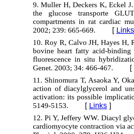
9. Muller H, Deckers K, Eckel J.
the glucose transporte GLUT4
compartments in rat cardiac m
[
Link
2002; 239: 665-669.
10. Roy R, Calvo JH, Hayes H, R
bovine heart fatty acid-bindi
fluorescence in situ hybridiza
[
Genet. 2003; 34: 466-467.
11. Shinomura T, Asaoka Y, Oka
action of diacylglycerol and uns
activation: its possible implica
[
Links
]
5149-5153.
12. Pi Y, Jeffery WW. Diacyl glyc
cardiomyocyte contraction via ac