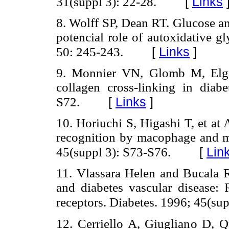
[
Links
31(suppl 3): 22-28.
8. Wolff SP, Dean RT. Glucose an
potencial role of autoxidative g
[
Links
]
50: 245-243.
9. Monnier VN, Glomb M, Elg
collagen cross-linking in diab
[
Links
]
S72.
10. Horiuchi S, Higashi T, et at
recognition by macophage and ma
[
Lin
45(suppl 3): S73-S76.
11. Vlassara Helen and Bucala R
and diabetes vascular disease:
receptors. Diabetes. 1996; 45(su
12. Cerriello A, Giugliano D, Q