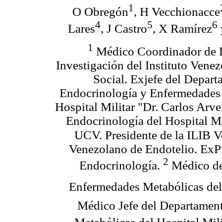
1
O Obregón
, H Vecchionacce
4
5
6
Lares
, J Castro
, X Ramírez
1
Médico Coordinador de 
Investigación del Instituto Vene
Social. Exjefe del Depar
Endocrinología y Enfermedades 
Hospital Militar "Dr. Carlos Arv
Endocrinología del Hospital Mi
UCV. Presidente de la ILIB V
Venezolano de Endotelio. ExPr
2
Endocrinología.
Médico de
Enfermedades Metabólicas del 
Médico Jefe del Departamen