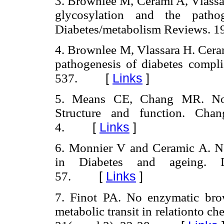
3. Brownlee M, Cerami A, Vlassa
glycosylation and the pathog
Diabetes/metabolism Reviews. 19
4. Brownlee M, Vlassara H. Cera
pathogenesis of diabetes compl
[
Links
]
537.
5. Means CE, Chang MR. Non 
Structure and function. Chan
[
Links
]
4.
6. Monnier V and Ceramic A. N
in Diabetes and ageing. D
[
Links
]
57.
7. Finot PA. No enzymatic brow
metabolic transit in relationto ch