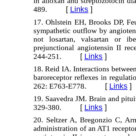
in alloxan and streptozotocin di
[
Links
]
489.
17. Ohlstein EH, Brooks DP, Feu
sympathetic outflow by angiotens
not losartan, valsartan or ibe
prejunctional angiotensin II re
[
Links
]
244-251.
18. Reid IA. Interactions betwee
baroreceptor reflexes in regulat
[
Links
]
262: E763-E778.
19. Saavedra JM. Brain and pitui
[
Links
]
329-380.
20. Seltzer A, Bregonzio C, Ar
administration of an AT1 receptor