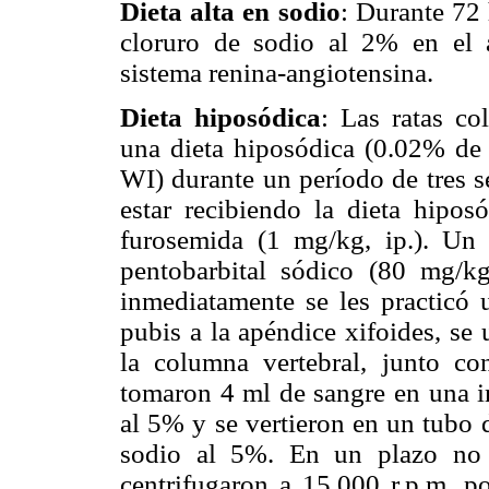
Dieta alta en sodio
:
Durante 72 
cloruro de sodio al 2% en el 
sistema renina-angiotensina.
Dieta hiposódica
:
Las ratas co
una dieta hiposódica (0.02%
WI) durante un período de tres s
estar recibiendo la dieta hipos
furosemida (1 mg/kg, ip.). Un 
pentobarbital sódico (80 mg/k
inmediatamente se les practicó 
pubis a la apéndice xifoides, se 
la columna vertebral, junto co
tomaron 4 ml de sangre en una 
al 5% y se vertieron en un tubo 
sodio al 5%. En un plazo no 
centrifugaron a 15.000 r.p.m. p