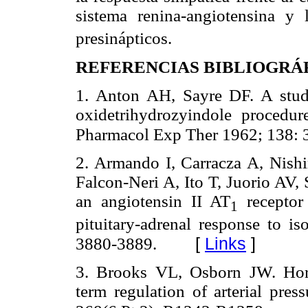
sistema renina-angiotensina y 
presinápticos.
REFERENCIAS BIBLIOGRÁ
1. Anton AH, Sayre DF. A study
oxidetrihydrozyindole procedur
Pharmacol Exp Ther 1962; 138: 
2. Armando I, Carracza A, Nish
Falcon-Neri A, Ito T, Juorio AV,
an angiotensin II AT
receptor 
1
pituitary-adrenal response to is
[
Links
]
3880-3889.
3. Brooks VL, Osborn JW. Horm
term regulation of arterial pre