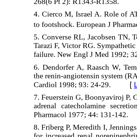
268(6 Pt 2): R1343-R1358.
4. Cierco M, Israel A. Role of A
to footshock. European J Pharma
5. Converse RL, Jacobsen TN, T
Tarazi F, Victor RG. Sympathetic 
failure. New Engl J Med 1992; 
6. Dendorfer A, Raasch W, Temp
the renin-angiotensin system (RA
[
Cardiol 1998; 93: 24-29.
7. Feuerstein G, Boonyaviroj P, 
adrenal catecholamine secret
Pharmacol 1977; 44: 131-142.
8. Friberg P, Meredith I, Jennin
for increased renal norepinephri