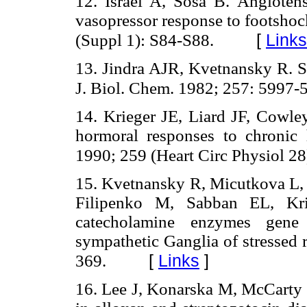
12. Israel A, Sosa B. Angiotens
vasopressor response to footshoc
[
Links
(Suppl 1): S84-S88.
13. Jindra AJR, Kvetnansky R. St
J. Biol. Chem.
1982; 257:
5997-
14. Krieger JE, Liard JF, Cowl
hormoral responses to chronic 
1990;
259 (Heart Circ Physiol 
15. Kvetnansky R, Micutkova L
Filipenko M, Sabban EL, Kriz
catecholamine enzymes gene
sympathetic Ganglia of stressed 
[
Links
]
369.
16. Lee J, Konarska M, McCarty R