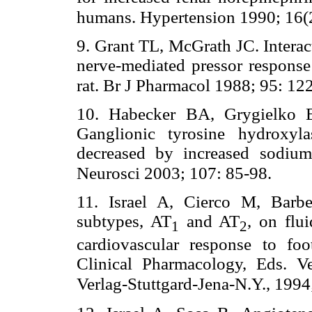
humans. Hypertension 1990; 16(
9. Grant TL, McGrath JC. Interac
nerve-mediated pressor response
rat. Br J Pharmacol 1988; 95: 1
10. Habecker BA, Grygielko 
Ganglionic tyrosine hydroxyla
decreased by increased sodium
Neurosci 2003; 107: 85-98.
11. Israel A, Cierco M, Barbe
subtypes, AT
and AT
, on flu
1
2
cardiovascular response to fo
Clinical Pharmacology, Eds. V
Verlag-Stuttgard-Jena-N.Y., 1994