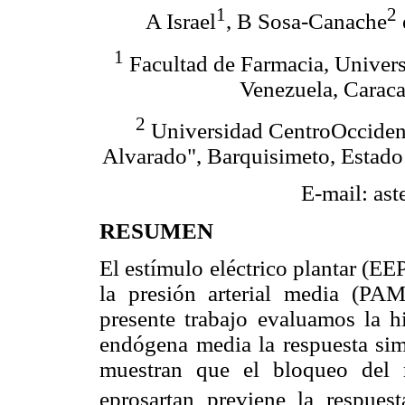
1
2
A Israel
, B Sosa-Canache
1
Facultad de Farmacia, Univers
Venezuela, Caraca
2
Universidad CentroOccident
Alvarado", Barquisimeto, Estado
E-mail: as
RESUMEN
El estímulo eléctrico plantar (EE
la presión arterial media (PAM
presente trabajo evaluamos la h
endógena media la respuesta simp
muestran que el bloqueo del 
eprosartan previene la respues