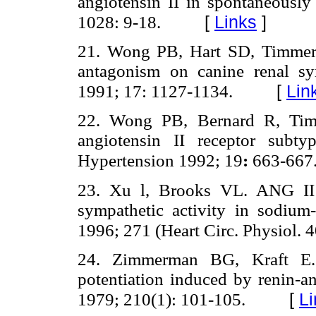
angiotensin II in spontaneously
[
Links
]
1028: 9-18.
21. Wong PB, Hart SD, Timmer
antagonism on canine renal sy
[
Lin
1991; 17: 1127-1134.
22. Wong PB, Bernard R, Ti
angiotensin II receptor subty
Hypertension 1992; 19
:
663-667
23. Xu l, Brooks VL. ANG II 
sympathetic activity in sodium
1996; 271 (Heart Circ. Physiol.
24. Zimmerman BG, Kraft E. 
potentiation induced by renin-a
[
Li
1979; 210(1): 101-105.