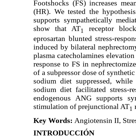
Footshocks (FS) increases mean
(HR). We tested the hypothesi
supports sympathetically media
show that AT
receptor blocka
1
eprosartan blunted stress-respo
induced by bilateral nephrecto
plasma catecholamines elevation 
response to FS in nephrectomized
of a subpressor dose of synthet
sodium diet suppressed, whil
sodium diet facilitated stress-r
endogenous ANG supports symp
stimulation of prejunctional AT
r
1
Key Words:
Angiotensin II, Str
INTRODUCCIÓN