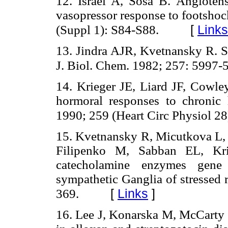
12. Israel A, Sosa B. Angiotens
vasopressor response to footshoc
[
Links
(Suppl 1): S84-S88.
13. Jindra AJR, Kvetnansky R. St
J. Biol. Chem.
1982; 257:
5997-
14. Krieger JE, Liard JF, Cowl
hormoral responses to chronic 
1990;
259 (Heart Circ Physiol 
15. Kvetnansky R, Micutkova L
Filipenko M, Sabban EL, Kriz
catecholamine enzymes gene
sympathetic Ganglia of stressed 
[
Links
]
369.
16. Lee J, Konarska M, McCarty R