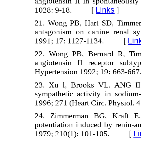
angiotensin II in spontaneously
[
Links
]
1028: 9-18.
21. Wong PB, Hart SD, Timmer
antagonism on canine renal sy
[
Lin
1991; 17: 1127-1134.
22. Wong PB, Bernard R, Ti
angiotensin II receptor subty
Hypertension 1992; 19
:
663-667
23. Xu l, Brooks VL. ANG II 
sympathetic activity in sodium
1996; 271 (Heart Circ. Physiol.
24. Zimmerman BG, Kraft E. 
potentiation induced by renin-a
[
Li
1979; 210(1): 101-105.