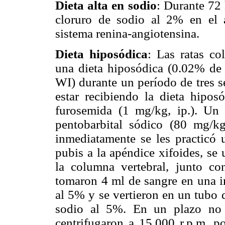
Dieta alta en sodio
:
Durante 72 
cloruro de sodio al 2% en el 
sistema renina-angiotensina.
Dieta hiposódica
:
Las ratas co
una dieta hiposódica (0.02%
WI) durante un período de tres s
estar recibiendo la dieta hipos
furosemida (1 mg/kg, ip.). Un 
pentobarbital sódico (80 mg/k
inmediatamente se les practicó 
pubis a la apéndice xifoides, se 
la columna vertebral, junto co
tomaron 4 ml de sangre en una 
al 5% y se vertieron en un tubo 
sodio al 5%. En un plazo no 
centrifugaron a 15.000 r.p.m. p