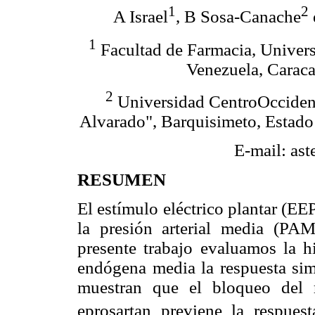
1
2
A Israel
, B Sosa-Canache
1
Facultad de Farmacia, Univers
Venezuela, Caraca
2
Universidad CentroOccident
Alvarado", Barquisimeto, Estado
E-mail: as
RESUMEN
El estímulo eléctrico plantar (EE
la presión arterial media (PAM
presente trabajo evaluamos la h
endógena media la respuesta simp
muestran que el bloqueo del 
eprosartan previene la respues