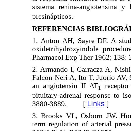
sistema renina-angiotensina y 
presinápticos.
REFERENCIAS BIBLIOGRÁ
1. Anton AH, Sayre DF. A study
oxidetrihydrozyindole procedur
Pharmacol Exp Ther 1962; 138: 
2. Armando I, Carracza A, Nish
Falcon-Neri A, Ito T, Juorio AV,
an angiotensin II AT
receptor 
1
pituitary-adrenal response to is
[
Links
]
3880-3889.
3. Brooks VL, Osborn JW. Horm
term regulation of arterial pre