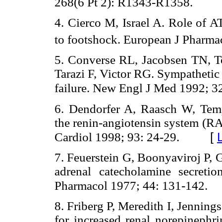
268(6 Pt 2): R1343-R1358.
4. Cierco M, Israel A. Role of A
to footshock. European J Pharma
5. Converse RL, Jacobsen TN, T
Tarazi F, Victor RG. Sympathetic 
failure. New Engl J Med 1992; 
6. Dendorfer A, Raasch W, Temp
the renin-angiotensin system (RA
[
Cardiol 1998; 93: 24-29.
7. Feuerstein G, Boonyaviroj P, 
adrenal catecholamine secret
Pharmacol 1977; 44: 131-142.
8. Friberg P, Meredith I, Jennin
for increased renal norepinephri