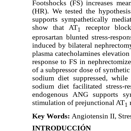
Footshocks (FS) increases mean
(HR). We tested the hypothesi
supports sympathetically media
show that AT
receptor blocka
1
eprosartan blunted stress-respo
induced by bilateral nephrecto
plasma catecholamines elevation 
response to FS in nephrectomized
of a subpressor dose of synthet
sodium diet suppressed, whil
sodium diet facilitated stress-r
endogenous ANG supports symp
stimulation of prejunctional AT
r
1
Key Words:
Angiotensin II, Str
INTRODUCCIÓN