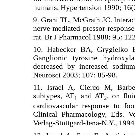
humans. Hypertension 1990; 16(
9. Grant TL, McGrath JC. Interac
nerve-mediated pressor response
rat. Br J Pharmacol 1988; 95: 1
10. Habecker BA, Grygielko 
Ganglionic tyrosine hydroxyla
decreased by increased sodium
Neurosci 2003; 107: 85-98.
11. Israel A, Cierco M, Barbe
subtypes, AT
and AT
, on flu
1
2
cardiovascular response to fo
Clinical Pharmacology, Eds. V
Verlag-Stuttgard-Jena-N.Y., 1994