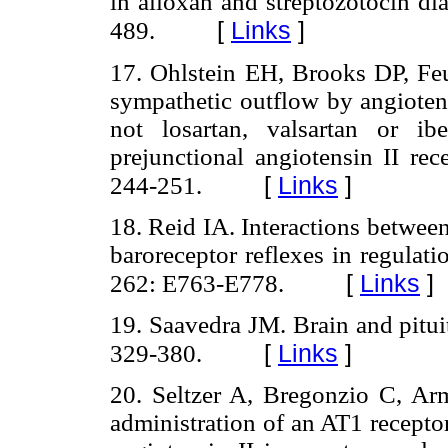
in alloxan and streptozotocin di
[
Links
]
489.
17. Ohlstein EH, Brooks DP, Feu
sympathetic outflow by angiotens
not losartan, valsartan or ibe
prejunctional angiotensin II re
[
Links
]
244-251.
18. Reid IA. Interactions betwee
baroreceptor reflexes in regulat
[
Links
]
262: E763-E778.
19. Saavedra JM. Brain and pitui
[
Links
]
329-380.
20. Seltzer A, Bregonzio C, Ar
administration of an AT1 receptor