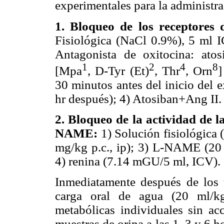
experimentales para la administra
1. Bloqueo de los receptores 
Fisiológica (NaCl 0.9%), 5
m
l 
Antagonista de oxitocina: atos
1
2
4
8
[Mpa
, D-Tyr (Et)
, Thr
, Orn
]
30 minutos antes del inicio del 
hr después); 4) Atosiban+Ang II.
2. Bloqueo de la actividad de l
NAME:
1) Solución fisiológica
mg/kg p.c., ip); 3) L-NAME (20 m
4) renina (7.14 mGU/5
m
l, ICV).
Inmediatamente después de los t
carga oral de agua (20 ml/kg
metabólicas individuales sin ac
muestras de orina a las 1, 3 y 6 h