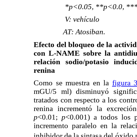
*p<0.05, **p<0.0, ***p<0.
V: vehículo
AT: Atosiban.
Efecto del bloqueo de la activid
con L-NAME sobre la antidiures
relación sodio/potasio induc
renina
Como se muestra en la
figura 
mGU/5
m
l) disminuyó signifi
tratados con respecto a los contro
renina incrementó la excreció
p
<0.01;
p
<0.001) a todos los 
incremento paralelo en la relac
inhibidor de la sintasa del óxido 