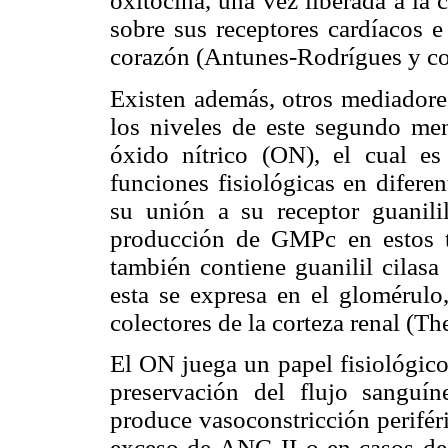
oxitocina, una vez liberada a la c
sobre sus receptores cardíacos e
corazón (Antunes-Rodrígues y col
Existen además, otros mediadore
los niveles de este segundo men
óxido nítrico (ON), el cual e
funciones fisiológicas en diferen
su unión a su receptor guanili
producción de GMPc en estos t
también contiene guanilil cilas
esta se expresa en el glomérulo
colectores de la corteza renal (The
El ON juega un papel fisiológico 
preservación del flujo sanguí
produce vasoconstricción perifér
exceso de ANG II o en casos de