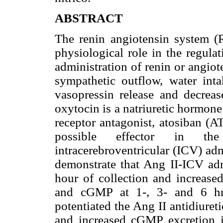
ABSTRACT
The renin angiotensin system (
physiological role in the regulat
administration of renin or angiot
sympathetic outflow, water int
vasopressin release and decreas
oxytocin is a natriuretic hormone
receptor antagonist, atosiban (A
possible effector in the
intracerebroventricular (ICV) adm
demonstrate that Ang II-ICV adm
hour of collection and increase
and cGMP at 1-, 3- and 6 hrs
potentiated the Ang II antidiureti
and increased cGMP excretion 