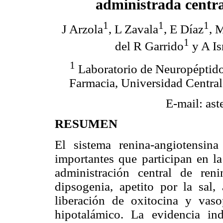
administrada centr
1
1
1
J Arzola
, L Zavala
, E Díaz
, 
1
del R Garrido
y A Is
1
Laboratorio de Neuropéptido
Farmacia, Universidad Central
E-mail: as
RESUMEN
El sistema renina-angiotensin
importantes que participan en la
administración central de ren
dipsogenia, apetito por la sal, 
liberación de oxitocina y vaso
hipotalámico. La evidencia i