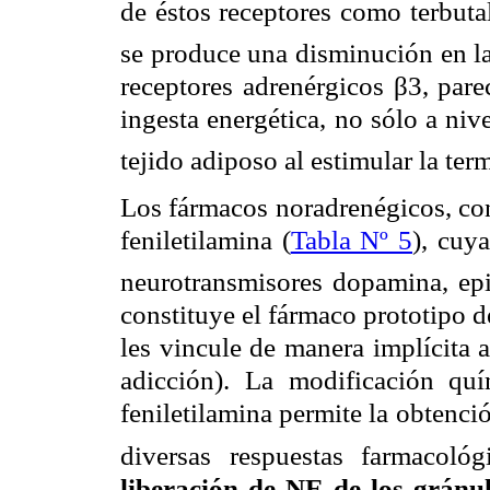
de éstos receptores como terbuta
se produce una disminución en la
receptores adrenérgicos
β
3, par
ingesta energética, no sólo a nive
tejido adiposo al estimular la te
Los fármacos noradrenégicos, co
feniletilamina (
Tabla Nº 5
), cuya
neurotransmisores dopamina, epi
constituye el fármaco prototipo d
les vincule de manera implícita 
adicción). La modificación quí
feniletilamina permite la obtenc
diversas respuestas farmacológ
liberación de NE de los gránul