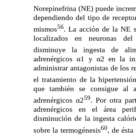
Norepinefrina (NE) puede increme
dependiendo del tipo de receptor
56
mismos
. La acción de la NE s
localizados en neuronas del
disminuye la ingesta de alim
adrenérgicos
α
1 y
α
2 en la in
administrar antagonistas de los 
el tratamiento de la hipertensi
que también se consigue al ad
59
adrenérgicos
α
2
. Por otra par
adrenérgicos en el área peri
disminución de la ingesta calór
60
sobre la termogénesis
, de ésta