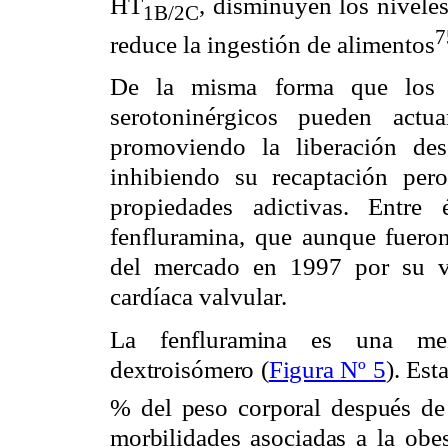
HT
, disminuyen los nivele
1B/2C
7
reduce la ingestión de alimentos
De la misma forma que los ag
serotoninérgicos pueden actu
promoviendo la liberación des
inhibiendo su recaptación per
propiedades adictivas. Entre
fenfluramina, que aunque fuero
del mercado en 1997 por su vi
cardíaca valvular.
La fenfluramina es una mez
dextroisómero (
Figura Nº 5
). Est
% del peso corporal después de
morbilidades asociadas a la obe