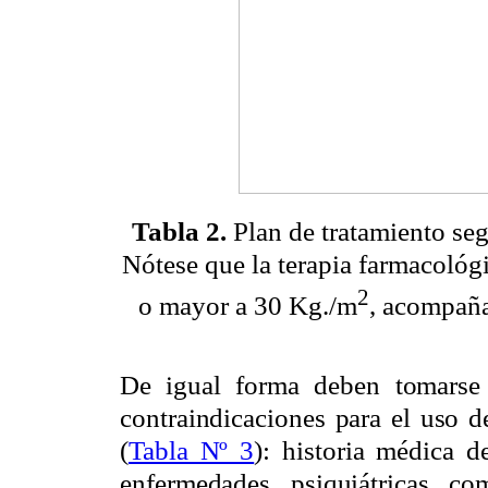
Tabla 2.
Plan de tratamiento se
Nótese que
la terapia farmacológ
2
o mayor a 30 Kg./m
,
acompañad
De igual forma deben tomarse 
contraindicaciones para el uso d
(
Tabla Nº 3
): historia médica d
enfermedades psiquiátricas co