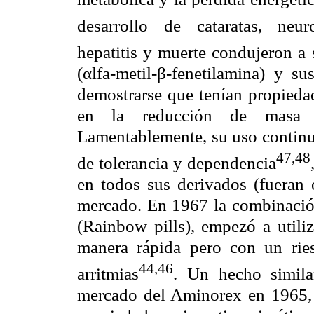
desarrollo de cataratas, neuro
hepatitis y muerte condujeron a 
(
α
lfa-metil-
β
-fenetilamina) y su
demostrarse que tenían propieda
en la reducción de masa c
Lamentablemente, su uso continuo
47,48
de tolerancia y dependencia
en todos sus derivados (fueran 
mercado. En 1967 la combinación 
(Rainbow pills), empezó a utili
manera rápida pero con un rie
44,46
arritmias
. Un hecho simila
mercado del Aminorex en 1965, 