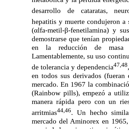
desarrollo de cataratas, neuro
hepatitis y muerte condujeron a 
(
α
lfa-metil-
β
-fenetilamina) y su
demostrarse que tenían propieda
en la reducción de masa c
Lamentablemente, su uso continuo
47,48
de tolerancia y dependencia
en todos sus derivados (fueran 
mercado. En 1967 la combinación 
(Rainbow pills), empezó a utili
manera rápida pero con un rie
44,46
arritmias
. Un hecho simila
mercado del Aminorex en 1965, 