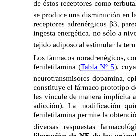
de éstos receptores como terbuta
se produce una disminución en la
receptores adrenérgicos
β
3, par
ingesta energética, no sólo a nive
tejido adiposo al estimular la te
Los fármacos noradrenégicos, co
feniletilamina (
Tabla Nº 5
), cuya
neurotransmisores dopamina, epi
constituye el fármaco prototipo d
les vincule de manera implícita 
adicción). La modificación quí
feniletilamina permite la obtenc
diversas respuestas farmacológ
liberación de NE de los gránul