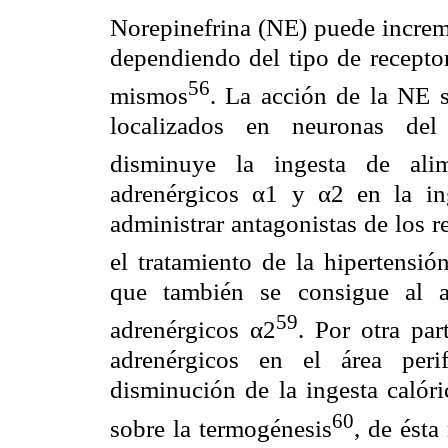
Norepinefrina (NE) puede increme
dependiendo del tipo de receptor
56
mismos
. La acción de la NE s
localizados en neuronas del
disminuye la ingesta de alim
adrenérgicos
α
1 y
α
2 en la in
administrar antagonistas de los 
el tratamiento de la hipertensi
que también se consigue al ad
59
adrenérgicos
α
2
. Por otra par
adrenérgicos en el área peri
disminución de la ingesta calór
60
sobre la termogénesis
, de ésta