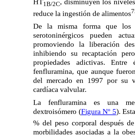
HT
, disminuyen los nivele
1B/2C
7
reduce la ingestión de alimentos
De la misma forma que los ag
serotoninérgicos pueden actu
promoviendo la liberación des
inhibiendo su recaptación per
propiedades adictivas. Entre
fenfluramina, que aunque fuero
del mercado en 1997 por su vi
cardíaca valvular.
La fenfluramina es una mez
dextroisómero (
Figura Nº 5
). Est
% del peso corporal después de
morbilidades asociadas a la obe