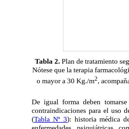
Tabla 2.
Plan de tratamiento se
Nótese que
la terapia farmacológ
2
o mayor a 30 Kg./m
,
acompañad
De igual forma deben tomarse 
contraindicaciones para el uso d
(
Tabla Nº 3
): historia médica d
enfermedades psiquiátricas co